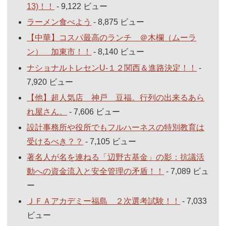
13)！！
- 9,122 ビュー
ラーメン食べよう
- 8,875 ビュー
【中華】コスパ最高のランチ ＠木欄（ムーラ
ン） 加東市！！
- 8,140 ビュー
ナショナルトレセンU-１２関西＆進路決定！！
-
7,920 ビュー
【他】超人気店 神戸 豆福。行列の出来るあら
れ屋さん。
- 7,606 ビュー
設計事務所や役所でもフルハーネスの特別教育は
受けるべき？？
- 7,105 ビュー
著名人が名を連ねる「辺野古基金」の影：抗議活
動への資金流入と安全管理の矛盾！！
- 7,089 ビュ
ー
ＪＦＡアカデミー福島 ２次選考試験！！
- 7,033
ビュー