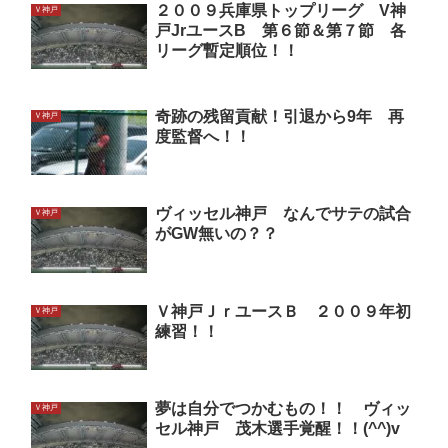
２００９兵庫県トップリーグ V神
Ｖ神戸
戸JrユースB 第６節＆第７節 各
リーグ暫定順位！！
奇跡の残留貢献！引退から9年 再
Ｖ神戸
度監督へ！！
ヴィッセル神戸 なんでサテの試合
Ｖ神戸
がGW無いの？？
Ｖ神戸ＪｒユースＢ ２００９年初
Ｖ神戸
練習！！
夢は自分でつかむもの！！ ヴィッ
Ｖ神戸
セル神戸 茂木選手覚醒！！(^^)v