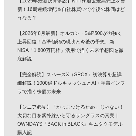
【2026年最新決算解説】NTTが過去最高売上を更
新！16期連続増配＆自社株買いで今後の株価はど
うなる？
【2026年8月最新】オルカン・S&P500が力強く
上昇回復！基準価額の現状と今後の予想、新
NISA「1,800万円枠」活用で描く未来予想図を徹
底解説
【完全解読】スペースX（SPCX）初決算を超詳
細解説！1000億ドルキャッシュとAI・宇宙インフ
ラで描く株価の未来
【シニア必見】「かっこつけるため」じゃない！
大切な目を紫外線から守るサングラスの真実｜
OWNDAYS『BACK in BLACK』キムタクモデル
購入記