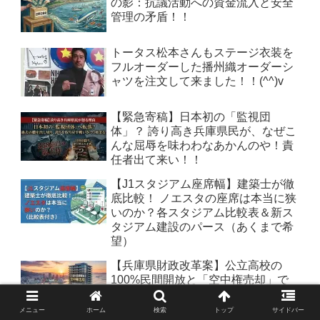
の影：抗議活動への資金流入と安全
管理の矛盾！！
トータス松本さんもステージ衣装を
フルオーダーした播州織オーダーシ
ャツを注文して来ました！！(^^)v
【緊急寄稿】日本初の「監視団
体」？ 誇り高き兵庫県民が、なぜこ
んな屈辱を味わわなあかんのや！責
任者出て来い！！
【J1スタジアム座席幅】建築士が徹
底比較！ ノエスタの座席は本当に狭
いのか？各スタジアム比較表＆新ス
タジアム建設のパース（あくまで希
望）
【兵庫県財政改革案】公立高校の
100%民間開放と「空中権売却」で
年間600億円を捻出し、世界一の教
育特区を創る提案。
メニュー
ホーム
検索
トップ
サイドバー