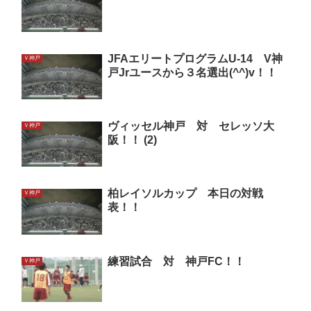
JFAエリートプログラムU-14 V神
Ｖ神戸
戸Jrユースから３名選出(^^)v！！
ヴィッセル神戸 対 セレッソ大
Ｖ神戸
阪！！ (2)
柏レイソルカップ 本日の対戦
Ｖ神戸
表！！
練習試合 対 神戸FC！！
Ｖ神戸