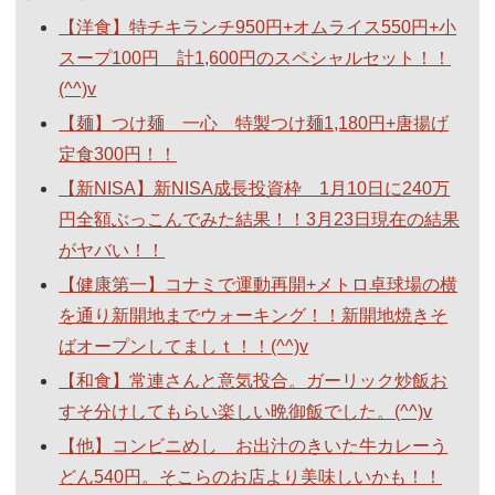
【洋食】特チキランチ950円+オムライス550円+小
スープ100円 計1,600円のスペシャルセット！！
(^^)v
【麺】つけ麺 一心 特製つけ麺1,180円+唐揚げ
定食300円！！
【新NISA】新NISA成長投資枠 1月10日に240万
円全額ぶっこんでみた結果！！3月23日現在の結果
がヤバい！！
【健康第一】コナミで運動再開+メトロ卓球場の横
を通り新開地までウォーキング！！新開地焼きそ
ばオープンしてましｔ！！(^^)v
【和食】常連さんと意気投合。ガーリック炒飯お
すそ分けしてもらい楽しい晩御飯でした。(^^)v
【他】コンビニめし お出汁のきいた牛カレーう
どん540円。そこらのお店より美味しいかも！！