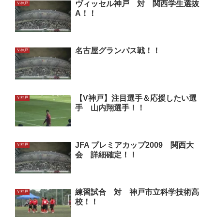
ヴィッセル神戸 対 関西学生選抜
Ｖ神戸
A！！
名古屋グランパス戦！！
Ｖ神戸
【V神戸】注目選手＆応援したい選
Ｖ神戸
手 山内翔選手！！
JFA プレミアカップ2009 関西大
Ｖ神戸
会 詳細確定！！
練習試合 対 神戸市立科学技術高
Ｖ神戸
校！！