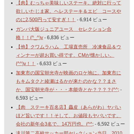
【肉】むっちゃ美味しいステーキ。絶対に行って
欲しいたじま家。ヘレステーキ＆エビ コースや
のに2,500円って安すぎ！！
- 6,914 ビュー
ガンバ大阪ジュニアユース セレクション合
格！！(^_^)v
- 6,836 ビュー
【他】クワムラハム 工場直売所 冷凍食品＆ウ
ィンナーが超お買い得です。CMが懐かしい。
(^^)v！！
- 6,633 ビュー
加東市の国宝朝光寺が映画のロケ地に。加東市に
もキムタクと綾瀬はるかが来たのかな？？まさ
か、国宝朝光寺が・・・本能寺とか？？？？(^^;
-
6,593 ビュー
【肉 ステーキ百名店】麤皮（あらがわ）ヤバい
ほど旨いです！！そして、お値段もヤバいです。
会社の新年会3名で、14万円也。(^^;
- 6,592 ビュー
滝川第二高校サッカー部セレクション当日 2010