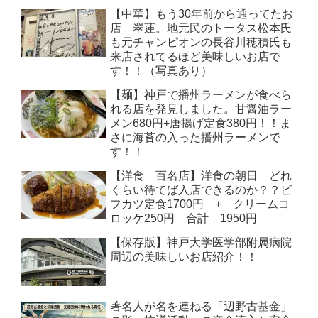
【中華】もう30年前から通ってたお
店 翠蓮。地元民のトータス松本氏
も元チャンピオンの長谷川穂積氏も
来店されてるほど美味しいお店で
す！！（写真あり）
【麺】神戸で播州ラーメンが食べら
れる店を発見しました。甘醤油ラー
メン680円+唐揚げ定食380円！！ま
さに海苔の入った播州ラーメンで
す！！
【洋食 百名店】洋食の朝日 どれ
くらい待てば入店できるのか？？ビ
フカツ定食1700円 + クリームコ
ロッケ250円 合計 1950円
【保存版】神戸大学医学部附属病院
周辺の美味しいお店紹介！！
著名人が名を連ねる「辺野古基金」