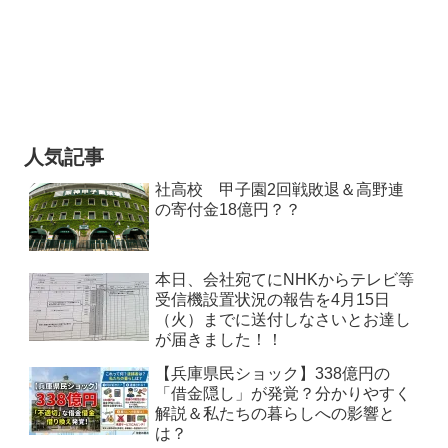
人気記事
社高校 甲子園2回戦敗退＆高野連
の寄付金18億円？？
本日、会社宛てにNHKからテレビ等
受信機設置状況の報告を4月15日
（火）までに送付しなさいとお達し
が届きました！！
【兵庫県民ショック】338億円の
「借金隠し」が発覚？分かりやすく
解説＆私たちの暮らしへの影響と
は？