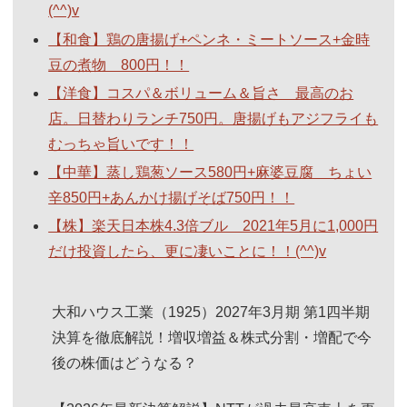
(^^)v
【和食】鶏の唐揚げ+ペンネ・ミートソース+金時
豆の煮物 800円！！
【洋食】コスパ＆ボリューム＆旨さ 最高のお
店。日替わりランチ750円。唐揚げもアジフライも
むっちゃ旨いです！！
【中華】蒸し鶏葱ソース580円+麻婆豆腐 ちょい
辛850円+あんかけ揚げそば750円！！
【株】楽天日本株4.3倍ブル 2021年5月に1,000円
だけ投資したら、更に凄いことに！！(^^)v
大和ハウス工業（1925）2027年3月期 第1四半期
決算を徹底解説！増収増益＆株式分割・増配で今
後の株価はどうなる？