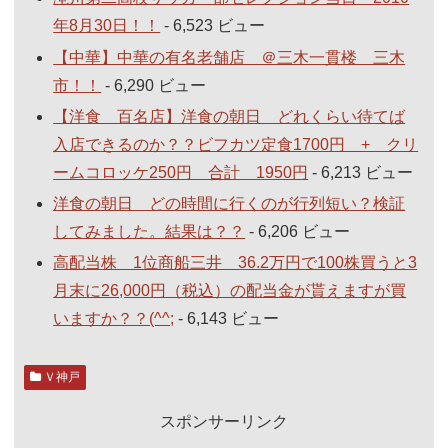
年8月30日！！
- 6,523 ビュー
【中華】中華の有名老舗店 ＠三木一貫楼 三木
市！！
- 6,290 ビュー
【洋食 百名店】洋食の朝日 どれくらい待てば
入店できるのか？？ビフカツ定食1700円 + クリ
ームコロッケ250円 合計 1950円
- 6,213 ビュー
洋食の朝日 どの時間に行くのが行列短い？検証
してみました。結果は？？
- 6,206 ビュー
高配当株 1位商船三井 36.2万円で100株買うと3
月末に26,000円（税込）の配当金が貰えますが買
いますか？？(^^;
- 6,143 ビュー
Ｖ神戸
スポンサーリンク