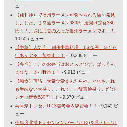
ュー
【麺】神戸で播州ラーメンが食べられる店を発見
しました。甘醤油ラーメン680円+唐揚げ定食380
円！！まさに海苔の入った播州ラーメンです！！
-
10,505 ビュー
【中華】人気店 創作中華料理 1,320円 ＠とら
いあんぐる 加東市！！
- 10,236 ビュー
【弁当】ここのお弁当はおススメです。ぱっくん
えびな ＠小野市！！
- 9,913 ビュー
【和食】再訪 大衆食堂まんだらや。どれもこれ
も半端ない大盛り。これで、ご飯普通盛り。(^^;ト
ンカツ定食880円！！
- 9,370 ビュー
兵庫県トレセンU-13選考会＆練習会！！
- 9,142 ビ
ュー
今年度北播トレセンメンバー（U-13)＆県トレ（U-