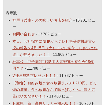
表示数
神戸（兵庫）の美味しいお店を紹介
- 16,731 ビュ
ー
お問い合わせ
- 13,782 ビュー
本日、会社宛てにNHKからテレビ等受信機設置状
況の報告を4月15日（火）までに送付しなさいとお
達しが届きました！！
- 11,969 ビュー
社高校 甲子園2回戦敗退＆高野連の寄付金18億
円？？
- 11,798 ビュー
V神戸無料プレゼント！！
- 11,737 ビュー
【和食】お好み焼き食べ放題ランチ1,210円。どろ
焼の喃風。食べ放題なんて嘘っぱちやん。誇大広
告はやめなさい！！
- 11,403 ビュー
兵庫県 新 高校サッカー掲示板！！
- 10,750 ビ