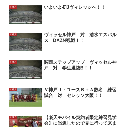
いよいよ初Jヴィレッジへ！！
Ｖ神戸
ヴィッセル神戸 対 清水エスパル
Ｖ神戸
ス DAZN観戦！！
関西ステップアップ ヴィッセル神
Ｖ神戸
戸 対 学生選抜B！！
Ｖ神戸ＪｒユースＢ＋Ａ数名 練習
Ｖ神戸
試合 対 セレッソ大阪！！
【楽天モバイル契約者限定練習見学
Ｖ神戸
会】に当選したので見に行って来ま