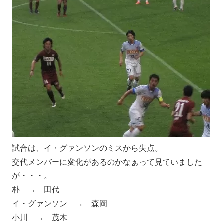
試合は、イ・グァンソンのミスから失点。
交代メンバーに変化があるのかなぁって見ていました
が・・・。
朴 → 田代
イ・グァンソン → 森岡
小川 → 茂木