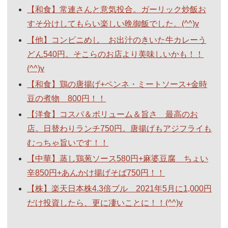
【和食】常連さんと意気投合。ガーリック炒飯お
すそ分けしてもらい楽しい晩御飯でした。(^^)v
【他】コンビニめし お出汁のきいた牛カレーう
どん540円。そこらのお店より美味しいかも！！
(^^)v
【和食】鶏の唐揚げ+ペンネ・ミートソース+金時
豆の煮物 800円！！
【洋食】コスパ＆ボリューム＆旨さ 最高のお
店。日替わりランチ750円。唐揚げもアジフライも
むっちゃ旨いです！！
【中華】蒸し鶏葱ソース580円+麻婆豆腐 ちょい
辛850円+あんかけ揚げそば750円！！
【株】楽天日本株4.3倍ブル 2021年5月に1,000円
だけ投資したら、更に凄いことに！！(^^)v