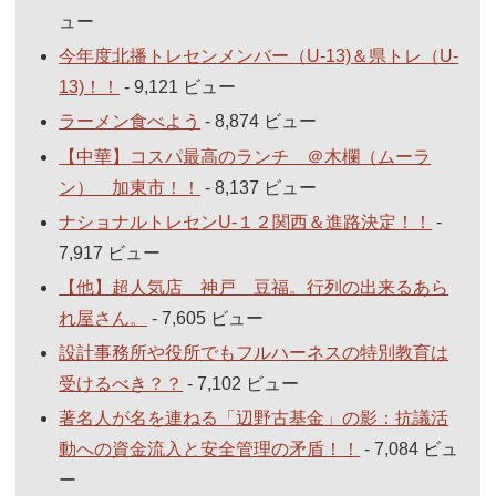
ュー
今年度北播トレセンメンバー（U-13)＆県トレ（U-
13)！！
- 9,121 ビュー
ラーメン食べよう
- 8,874 ビュー
【中華】コスパ最高のランチ ＠木欄（ムーラ
ン） 加東市！！
- 8,137 ビュー
ナショナルトレセンU-１２関西＆進路決定！！
-
7,917 ビュー
【他】超人気店 神戸 豆福。行列の出来るあら
れ屋さん。
- 7,605 ビュー
設計事務所や役所でもフルハーネスの特別教育は
受けるべき？？
- 7,102 ビュー
著名人が名を連ねる「辺野古基金」の影：抗議活
動への資金流入と安全管理の矛盾！！
- 7,084 ビュ
ー