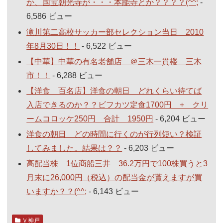
か、国宝朝光寺が・・・本能寺とか？？？？(^^;
-
6,586 ビュー
滝川第二高校サッカー部セレクション当日 2010
年8月30日！！
- 6,522 ビュー
【中華】中華の有名老舗店 ＠三木一貫楼 三木
市！！
- 6,288 ビュー
【洋食 百名店】洋食の朝日 どれくらい待てば
入店できるのか？？ビフカツ定食1700円 + クリ
ームコロッケ250円 合計 1950円
- 6,204 ビュー
洋食の朝日 どの時間に行くのが行列短い？検証
してみました。結果は？？
- 6,203 ビュー
高配当株 1位商船三井 36.2万円で100株買うと3
月末に26,000円（税込）の配当金が貰えますが買
いますか？？(^^;
- 6,143 ビュー
Ｖ神戸