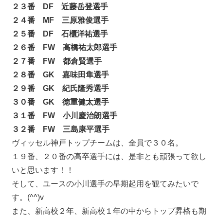
２３番 DF 近藤岳登選手
２４番 MF 三原雅俊選手
２５番 DF 石櫃洋祐選手
２６番 FW 高橋祐太郎選手
２７番 FW 都倉賢選手
２８番 GK 嘉味田隼選手
２９番 GK 紀氏隆秀選手
３０番 GK 徳重健太選手
３１番 FW 小川慶治朗選手
３２番 FW 三島康平選手
ヴィッセル神戸トップチームは、全員で３０名。
１９番、２０番の高卒選手には、是非とも頑張って欲し
いと思います！！
そして、ユースの小川選手の早期起用を観てみたいで
す。(^^)v
また、新高校２年、新高校１年の中からトップ昇格も期