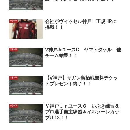
会社がヴィッセル神戸 正規HPに
Ｖ神戸
掲載！！
V神戸JrユースC ヤマトタケル 他
Ｖ神戸
チーム結果！！
【V神戸】サガン鳥栖戦無料チケッ
Ｖ神戸
トプレゼント終了！！
Ｖ神戸ＪｒユースＣ いぶき練習＆
Ｖ神戸
プロ選手自主練習＆イルソーレカッ
プU-13！！