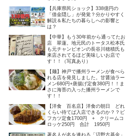
【兵庫県民ショック】338億円の
「借金隠し」が発覚？分かりやすく
解説＆私たちの暮らしへの影響と
は？
【中華】もう30年前から通ってたお
店 翠蓮。地元民のトータス松本氏
も元チャンピオンの長谷川穂積氏も
来店されてるほど美味しいお店で
す！！（写真あり）
【麺】神戸で播州ラーメンが食べら
れる店を発見しました。甘醤油ラー
メン680円+唐揚げ定食380円！！ま
さに海苔の入った播州ラーメンで
す！！
【洋食 百名店】洋食の朝日 どれ
くらい待てば入店できるのか？？ビ
フカツ定食1700円 + クリームコ
ロッケ250円 合計 1950円
著名人が名を連ねる「辺野古基金」