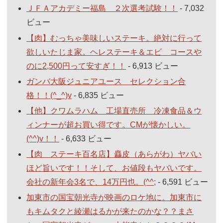
ＪＦＡアカデミー福島 ２次選考試験！！
- 7,032
ビュー
【肉】むっちゃ美味しいステーキ。絶対に行って
欲しいたじま家。ヘレステーキ＆エビ コースや
のに2,500円って安すぎ！！
- 6,913 ビュー
ガンバ大阪ジュニアユース セレクション合
格！！(^_^)v
- 6,835 ビュー
【他】クワムラハム 工場直売所 冷凍食品＆ウ
ィンナーが超お買い得です。CMが懐かしい。
(^^)v！！
- 6,633 ビュー
【肉 ステーキ百名店】麤皮（あらがわ）ヤバい
ほど旨いです！！そして、お値段もヤバいです。
会社の新年会3名で、14万円也。(^^;
- 6,591 ビュー
加東市の国宝朝光寺が映画のロケ地に。加東市に
もキムタクと綾瀬はるかが来たのかな？？まさ