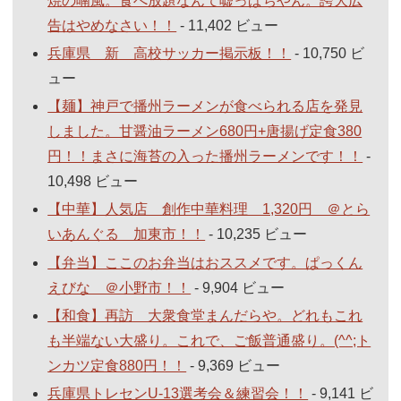
焼の喃風。食べ放題なんて嘘っぱちやん。誇大広
告はやめなさい！！
- 11,402 ビュー
兵庫県 新 高校サッカー掲示板！！
- 10,750 ビ
ュー
【麺】神戸で播州ラーメンが食べられる店を発見
しました。甘醤油ラーメン680円+唐揚げ定食380
円！！まさに海苔の入った播州ラーメンです！！
-
10,498 ビュー
【中華】人気店 創作中華料理 1,320円 ＠とら
いあんぐる 加東市！！
- 10,235 ビュー
【弁当】ここのお弁当はおススメです。ぱっくん
えびな ＠小野市！！
- 9,904 ビュー
【和食】再訪 大衆食堂まんだらや。どれもこれ
も半端ない大盛り。これで、ご飯普通盛り。(^^;ト
ンカツ定食880円！！
- 9,369 ビュー
兵庫県トレセンU-13選考会＆練習会！！
- 9,141 ビ