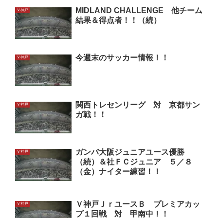
MIDLAND CHALLENGE 他チーム
Ｖ神戸
結果＆得点者！！（続）
今週末のサッカー情報！！
Ｖ神戸
関西トレセンリーグ 対 京都サン
Ｖ神戸
ガ戦！！
ガンバ大阪ジュニアユース優勝
Ｖ神戸
（続）＆社ＦＣジュニア ５／８
（金）ナイター練習！！
Ｖ神戸ＪｒユースＢ プレミアカッ
Ｖ神戸
プ１回戦 対 甲南中！！