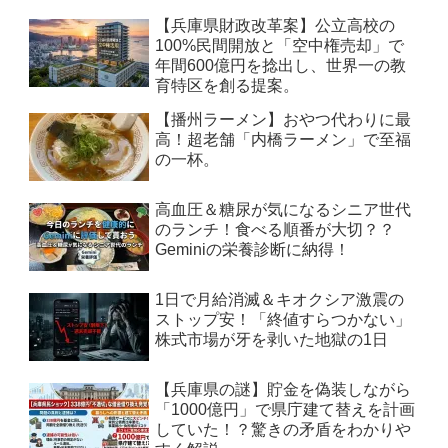
【兵庫県財政改革案】公立高校の
100%民間開放と「空中権売却」で
年間600億円を捻出し、世界一の教
育特区を創る提案。
【播州ラーメン】おやつ代わりに最
高！超老舗「内橋ラーメン」で至福
の一杯。
高血圧＆糖尿が気になるシニア世代
のランチ！食べる順番が大切？？
Geminiの栄養診断に納得！
1日で月給消滅＆キオクシア激震の
ストップ安！「終値すらつかない」
株式市場が牙を剥いた地獄の1日
【兵庫県の謎】貯金を偽装しながら
「1000億円」で県庁建て替えを計画
していた！？驚きの矛盾をわかりや