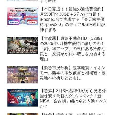
すく解説
【本日完成！！最強の通信費節約】
月550円で30GB＋5分かけ放題！
iPhone1台で実現する「楽天株主優
待×povo2.0」のデュアルSIM運用が
神すぎる
【大改悪】東急不動産HD（3289）
の2026年6月株主優待に怒りの声！
「割引率アップ」の裏にある冷酷な
罠と、投資家が買い増しを拒否する
理由
【緊急市況分析】熊本地震・イオン
モール熊本の事故被害と相場観：被
災地への祈りとともに
【急落】8月3日基準価額から見る外
国株安＆為替のダブルパンチ！新
NISA「含み損」組は今どう動くべき
か？
【洋食】洋食の藤 お持ち帰りはこ