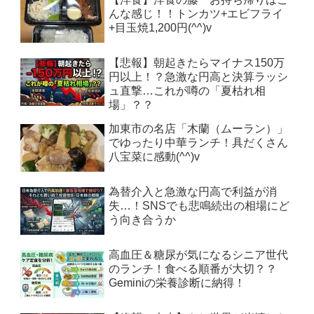
んな感じ！！トンカツ+エビフライ
+目玉焼1,200円(^^)v
【悲報】朝起きたらマイナス150万
円以上！？急激な円高と決算ラッシ
ュ直撃…これが噂の「夏枯れ相
場」？？
加東市の名店「木蘭（ムーラン）」
でゆったり中華ランチ！具だくさん
八宝菜に感動(^^)v
為替介入と急激な円高で利益が消
失…！SNSでも悲鳴続出の相場にど
う向き合うか
高血圧＆糖尿が気になるシニア世代
のランチ！食べる順番が大切？？
Geminiの栄養診断に納得！