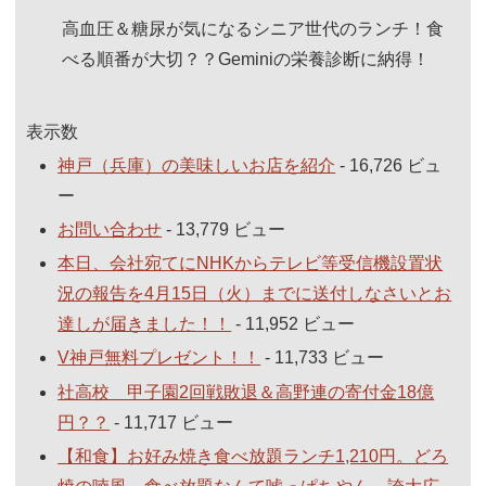
高血圧＆糖尿が気になるシニア世代のランチ！食
べる順番が大切？？Geminiの栄養診断に納得！
表示数
神戸（兵庫）の美味しいお店を紹介
- 16,726 ビュ
ー
お問い合わせ
- 13,779 ビュー
本日、会社宛てにNHKからテレビ等受信機設置状
況の報告を4月15日（火）までに送付しなさいとお
達しが届きました！！
- 11,952 ビュー
V神戸無料プレゼント！！
- 11,733 ビュー
社高校 甲子園2回戦敗退＆高野連の寄付金18億
円？？
- 11,717 ビュー
【和食】お好み焼き食べ放題ランチ1,210円。どろ