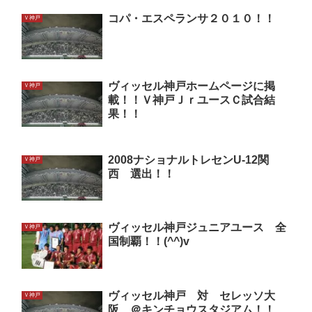
コパ・エスペランサ２０１０！！
Ｖ神戸
ヴィッセル神戸ホームページに掲
Ｖ神戸
載！！Ｖ神戸ＪｒユースＣ試合結
果！！
2008ナショナルトレセンU-12関
Ｖ神戸
西 選出！！
ヴィッセル神戸ジュニアユース 全
Ｖ神戸
国制覇！！(^^)v
ヴィッセル神戸 対 セレッソ大
Ｖ神戸
阪 ＠キンチョウスタジアム！！