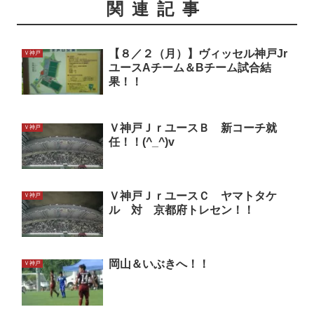
関連記事
【８／２（月）】ヴィッセル神戸Jr
Ｖ神戸
ユースAチーム＆Bチーム試合結
果！！
Ｖ神戸ＪｒユースＢ 新コーチ就
Ｖ神戸
任！！(^_^)v
Ｖ神戸ＪｒユースＣ ヤマトタケ
Ｖ神戸
ル 対 京都府トレセン！！
岡山＆いぶきへ！！
Ｖ神戸