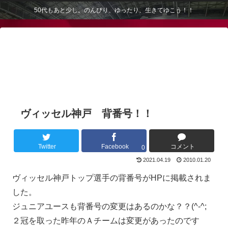
50代もあと少し。のんびり、ゆったり、生きてゆこう！！
ヴィッセル神戸 背番号！！
Twitter
Facebook
コメント
0
2021.04.19
2010.01.20
ヴィッセル神戸トップ選手の背番号がHPに掲載されま
した。
ジュニアユースも背番号の変更はあるのかな？？(^-^;
２冠を取った昨年のＡチームは変更があったのです