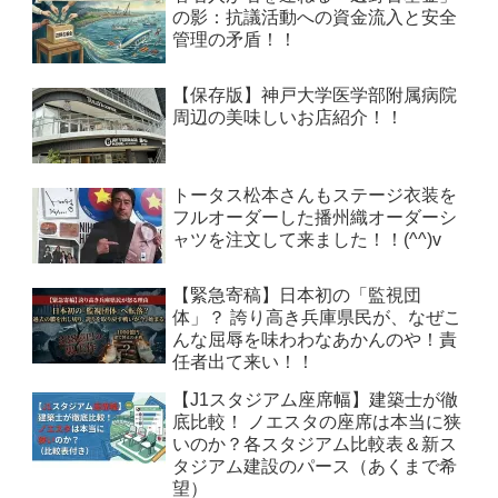
の影：抗議活動への資金流入と安全
管理の矛盾！！
【保存版】神戸大学医学部附属病院
周辺の美味しいお店紹介！！
トータス松本さんもステージ衣装を
フルオーダーした播州織オーダーシ
ャツを注文して来ました！！(^^)v
【緊急寄稿】日本初の「監視団
体」？ 誇り高き兵庫県民が、なぜこ
んな屈辱を味わわなあかんのや！責
任者出て来い！！
【J1スタジアム座席幅】建築士が徹
底比較！ ノエスタの座席は本当に狭
いのか？各スタジアム比較表＆新ス
タジアム建設のパース（あくまで希
望）