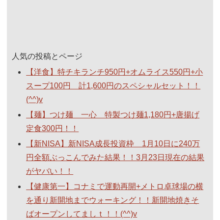
人気の投稿とページ
【洋食】特チキランチ950円+オムライス550円+小
スープ100円 計1,600円のスペシャルセット！！
(^^)v
【麺】つけ麺 一心 特製つけ麺1,180円+唐揚げ
定食300円！！
【新NISA】新NISA成長投資枠 1月10日に240万
円全額ぶっこんでみた結果！！3月23日現在の結果
がヤバい！！
【健康第一】コナミで運動再開+メトロ卓球場の横
を通り新開地までウォーキング！！新開地焼きそ
ばオープンしてましｔ！！(^^)v