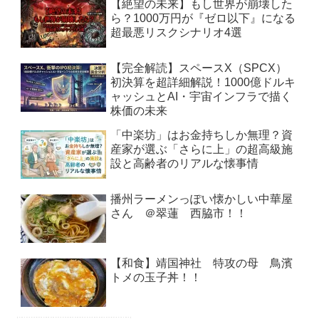
【絶望の未来】もし世界が崩壊した
ら？1000万円が『ゼロ以下』になる
超最悪リスクシナリオ4選
【完全解読】スペースX（SPCX）
初決算を超詳細解説！1000億ドルキ
ャッシュとAI・宇宙インフラで描く
株価の未来
「中楽坊」はお金持ちしか無理？資
産家が選ぶ「さらに上」の超高級施
設と高齢者のリアルな懐事情
播州ラーメンっぽい懐かしい中華屋
さん ＠翠蓮 西脇市！！
【和食】靖国神社 特攻の母 鳥濱
トメの玉子丼！！