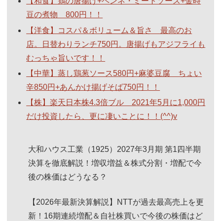
【和食】鶏の唐揚げ+ペンネ・ミートソース+金時
豆の煮物 800円！！
【洋食】コスパ＆ボリューム＆旨さ 最高のお
店。日替わりランチ750円。唐揚げもアジフライも
むっちゃ旨いです！！
【中華】蒸し鶏葱ソース580円+麻婆豆腐 ちょい
辛850円+あんかけ揚げそば750円！！
【株】楽天日本株4.3倍ブル 2021年5月に1,000円
だけ投資したら、更に凄いことに！！(^^)v
大和ハウス工業（1925）2027年3月期 第1四半期
決算を徹底解説！増収増益＆株式分割・増配で今
後の株価はどうなる？
【2026年最新決算解説】NTTが過去最高売上を更
新！16期連続増配＆自社株買いで今後の株価はど