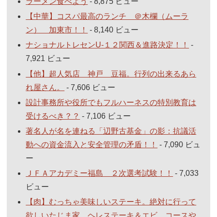
ラーメン食べよう
- 8,875 ビュー
【中華】コスパ最高のランチ ＠木欄（ムーラ
ン） 加東市！！
- 8,140 ビュー
ナショナルトレセンU-１２関西＆進路決定！！
-
7,921 ビュー
【他】超人気店 神戸 豆福。行列の出来るあら
れ屋さん。
- 7,606 ビュー
設計事務所や役所でもフルハーネスの特別教育は
受けるべき？？
- 7,106 ビュー
著名人が名を連ねる「辺野古基金」の影：抗議活
動への資金流入と安全管理の矛盾！！
- 7,090 ビュ
ー
ＪＦＡアカデミー福島 ２次選考試験！！
- 7,033
ビュー
【肉】むっちゃ美味しいステーキ。絶対に行って
欲しいたじま家。ヘレステーキ＆エビ コースや