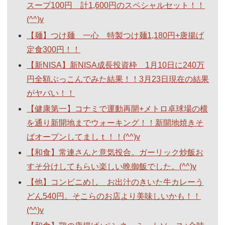
スープ100円 計1,600円のスペシャルセット！！
(^^)v
【麺】つけ麺 一心 特製つけ麺1,180円+唐揚げ
定食300円！！
【新NISA】新NISA成長投資枠 1月10日に240万
円全額ぶっこんでみた結果！！3月23日現在の結果
がヤバい！！
【健康第一】コナミで運動再開+メトロ卓球場の横
を通り新開地までウォーキング！！新開地焼きそ
ばオープンしてましｔ！！(^^)v
【和食】常連さんと意気投合。ガーリック炒飯お
すそ分けしてもらい楽しい晩御飯でした。(^^)v
【他】コンビニめし お出汁のきいた牛カレーう
どん540円。そこらのお店より美味しいかも！！
(^^)v