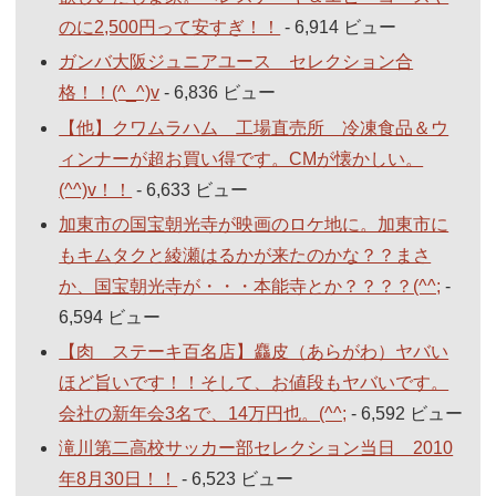
のに2,500円って安すぎ！！
- 6,914 ビュー
ガンバ大阪ジュニアユース セレクション合
格！！(^_^)v
- 6,836 ビュー
【他】クワムラハム 工場直売所 冷凍食品＆ウ
ィンナーが超お買い得です。CMが懐かしい。
(^^)v！！
- 6,633 ビュー
加東市の国宝朝光寺が映画のロケ地に。加東市に
もキムタクと綾瀬はるかが来たのかな？？まさ
か、国宝朝光寺が・・・本能寺とか？？？？(^^;
-
6,594 ビュー
【肉 ステーキ百名店】麤皮（あらがわ）ヤバい
ほど旨いです！！そして、お値段もヤバいです。
会社の新年会3名で、14万円也。(^^;
- 6,592 ビュー
滝川第二高校サッカー部セレクション当日 2010
年8月30日！！
- 6,523 ビュー