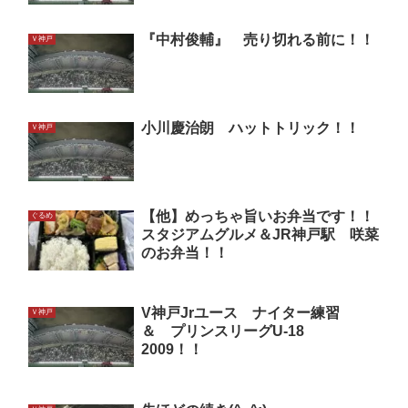
『中村俊輔』 売り切れる前に！！
Ｖ神戸
小川慶治朗 ハットトリック！！
Ｖ神戸
【他】めっちゃ旨いお弁当です！！
ぐるめ
スタジアムグルメ＆JR神戸駅 咲菜
のお弁当！！
V神戸Jrユース ナイター練習
Ｖ神戸
＆ プリンスリーグU-18
2009！！