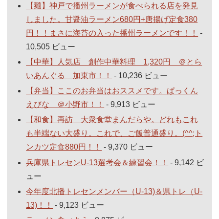
【麺】神戸で播州ラーメンが食べられる店を発見
しました。甘醤油ラーメン680円+唐揚げ定食380
円！！まさに海苔の入った播州ラーメンです！！
-
10,505 ビュー
【中華】人気店 創作中華料理 1,320円 ＠とら
いあんぐる 加東市！！
- 10,236 ビュー
【弁当】ここのお弁当はおススメです。ぱっくん
えびな ＠小野市！！
- 9,913 ビュー
【和食】再訪 大衆食堂まんだらや。どれもこれ
も半端ない大盛り。これで、ご飯普通盛り。(^^;ト
ンカツ定食880円！！
- 9,370 ビュー
兵庫県トレセンU-13選考会＆練習会！！
- 9,142 ビ
ュー
今年度北播トレセンメンバー（U-13)＆県トレ（U-
13)！！
- 9,123 ビュー