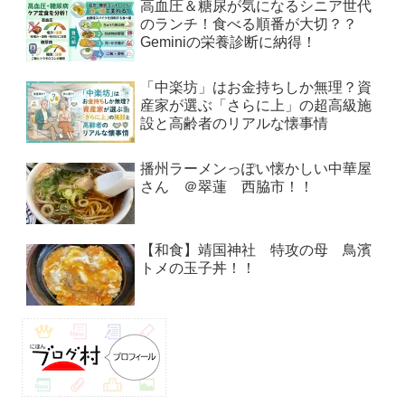
高血圧＆糖尿が気になるシニア世代
のランチ！食べる順番が大切？？
Geminiの栄養診断に納得！
「中楽坊」はお金持ちしか無理？資
産家が選ぶ「さらに上」の超高級施
設と高齢者のリアルな懐事情
播州ラーメンっぽい懐かしい中華屋
さん ＠翠蓮 西脇市！！
【和食】靖国神社 特攻の母 鳥濱
トメの玉子丼！！