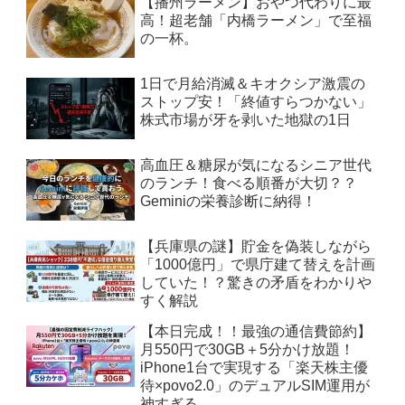
【播州ラーメン】おやつ代わりに最
高！超老舗「内橋ラーメン」で至福
の一杯。
1日で月給消滅＆キオクシア激震の
ストップ安！「終値すらつかない」
株式市場が牙を剥いた地獄の1日
高血圧＆糖尿が気になるシニア世代
のランチ！食べる順番が大切？？
Geminiの栄養診断に納得！
【兵庫県の謎】貯金を偽装しながら
「1000億円」で県庁建て替えを計画
していた！？驚きの矛盾をわかりや
すく解説
【本日完成！！最強の通信費節約】
月550円で30GB＋5分かけ放題！
iPhone1台で実現する「楽天株主優
待×povo2.0」のデュアルSIM運用が
神すぎる