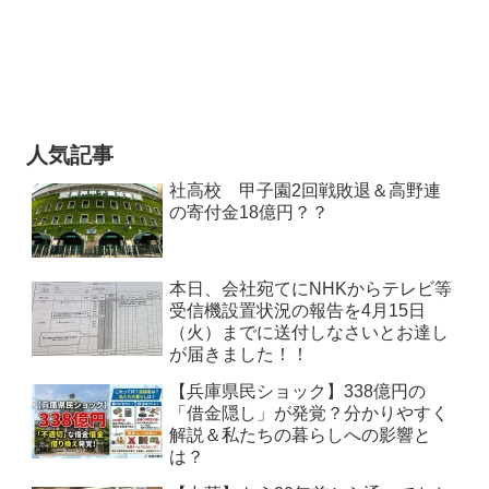
人気記事
社高校 甲子園2回戦敗退＆高野連
の寄付金18億円？？
本日、会社宛てにNHKからテレビ等
受信機設置状況の報告を4月15日
（火）までに送付しなさいとお達し
が届きました！！
【兵庫県民ショック】338億円の
「借金隠し」が発覚？分かりやすく
解説＆私たちの暮らしへの影響と
は？