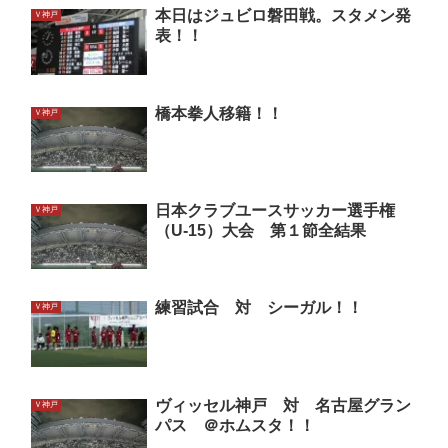
本日はジュビロ磐田戦。スタメン発
Ｖ神戸
表！！
橋本拳人移籍！！
Ｖ神戸
日本クラブユースサッカー選手権
Ｖ神戸
（U-15）大会 第１節全結果
練習試合 対 シーガル！！
Ｖ神戸
ヴィッセル神戸 対 名古屋グラン
Ｖ神戸
パス ＠ホムスタ！！