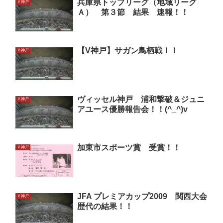
兵庫県トップリーグ（地域リーグ
Ｖ神戸
Ａ） 第３節 結果 速報！！
【V神戸】サガン鳥栖戦！！
Ｖ神戸
ヴィッセル神戸 浦和撃破＆ジュニ
Ｖ神戸
アユース優勝報告会！！(^_^)v
加東市スポーツ賞 受賞！！
Ｖ神戸
JFA プレミアカップ2009 関西大会
Ｖ神戸
歴代の結果！！