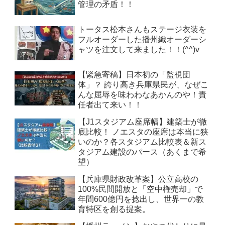
管理の矛盾！！
トータス松本さんもステージ衣装を
フルオーダーした播州織オーダーシ
ャツを注文して来ました！！(^^)v
【緊急寄稿】日本初の「監視団
体」？ 誇り高き兵庫県民が、なぜこ
んな屈辱を味わわなあかんのや！責
任者出て来い！！
【J1スタジアム座席幅】建築士が徹
底比較！ ノエスタの座席は本当に狭
いのか？各スタジアム比較表＆新ス
タジアム建設のパース（あくまで希
望）
【兵庫県財政改革案】公立高校の
100%民間開放と「空中権売却」で
年間600億円を捻出し、世界一の教
育特区を創る提案。