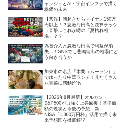
ャッシュとAI・宇宙インフラで描く
株価の未来
【悲報】朝起きたらマイナス150万
円以上！？急激な円高と決算ラッシ
ュ直撃…これが噂の「夏枯れ相
場」？？
為替介入と急激な円高で利益が消
失…！SNSでも悲鳴続出の相場にど
う向き合うか
加東市の名店「木蘭（ムーラン）」
でゆったり中華ランチ！具だくさん
八宝菜に感動(^^)v
【2026年8月最新】オルカン・
S&P500が力強く上昇回復！基準価
額の現状と今後の予想、新
NISA「1,800万円枠」活用で描く未
来予想図を徹底解説