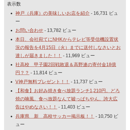
表示数
神戸（兵庫）の美味しいお店を紹介
- 16,731 ビュ
ー
お問い合わせ
- 13,782 ビュー
本日、会社宛てにNHKからテレビ等受信機設置状
況の報告を4月15日（火）までに送付しなさいとお
達しが届きました！！
- 11,969 ビュー
社高校 甲子園2回戦敗退＆高野連の寄付金18億
円？？
- 11,814 ビュー
V神戸無料プレゼント！！
- 11,737 ビュー
【和食】お好み焼き食べ放題ランチ1,210円。どろ
焼の喃風。食べ放題なんて嘘っぱちやん。誇大広
告はやめなさい！！
- 11,403 ビュー
兵庫県 新 高校サッカー掲示板！！
- 10,750 ビ
ュー