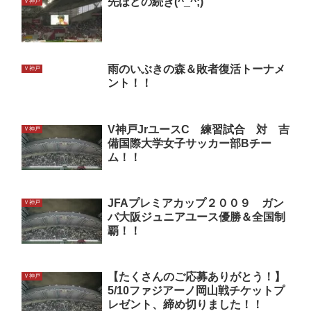
先ほどの続き(^_^;)
Ｖ神戸
雨のいぶきの森＆敗者復活トーナメ
Ｖ神戸
ント！！
V神戸JrユースC 練習試合 対 吉
Ｖ神戸
備国際大学女子サッカー部Bチー
ム！！
JFAプレミアカップ２００９ ガン
Ｖ神戸
バ大阪ジュニアユース優勝＆全国制
覇！！
【たくさんのご応募ありがとう！】
Ｖ神戸
5/10ファジアーノ岡山戦チケットプ
レゼント、締め切りました！！