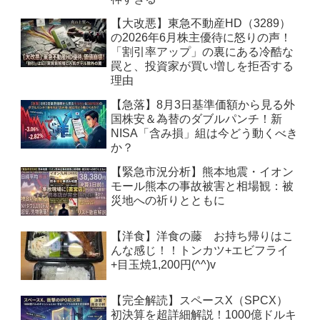
【大改悪】東急不動産HD（3289）
の2026年6月株主優待に怒りの声！
「割引率アップ」の裏にある冷酷な
罠と、投資家が買い増しを拒否する
理由
【急落】8月3日基準価額から見る外
国株安＆為替のダブルパンチ！新
NISA「含み損」組は今どう動くべき
か？
【緊急市況分析】熊本地震・イオン
モール熊本の事故被害と相場観：被
災地への祈りとともに
【洋食】洋食の藤 お持ち帰りはこ
んな感じ！！トンカツ+エビフライ
+目玉焼1,200円(^^)v
【完全解読】スペースX（SPCX）
初決算を超詳細解説！1000億ドルキ