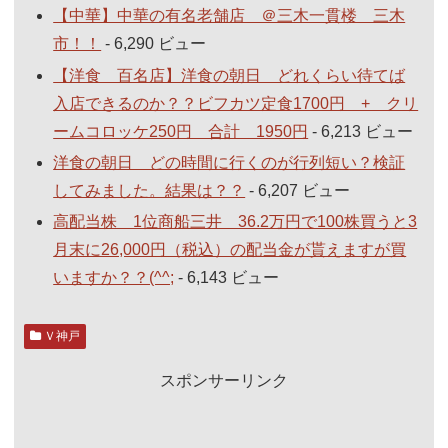
【中華】中華の有名老舗店 ＠三木一貫楼 三木
市！！
- 6,290 ビュー
【洋食 百名店】洋食の朝日 どれくらい待てば
入店できるのか？？ビフカツ定食1700円 + クリ
ームコロッケ250円 合計 1950円
- 6,213 ビュー
洋食の朝日 どの時間に行くのが行列短い？検証
してみました。結果は？？
- 6,207 ビュー
高配当株 1位商船三井 36.2万円で100株買うと3
月末に26,000円（税込）の配当金が貰えますが買
いますか？？(^^;
- 6,143 ビュー
Ｖ神戸
スポンサーリンク