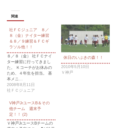
関連
社ＦＣジュニア ８／
８（金）ナイター練習
＆８／９練習＆ＦＣギ
ラソル他！！
８／８（金） 社ＦＣナイ
休日のいぶきの森！！
ター練習に行ってきまし
2010年5月10日
た。 Ｋコーチがお休みの
Ｖ神戸
ため、４年生を担当。 基
本メニ…
2008年8月11日
社ＦＣジュニア
V神戸JrユースB＆その
他チーム 週末予
定！！ (2)
Ｖ神戸JrユースBチームの