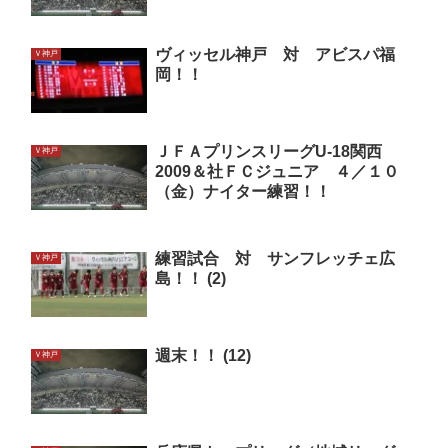
ヴィッセル神戸 対 アビスパ福
Ｖ神戸
岡！！
ＪＦＡプリンスリーグU-18関西
Ｖ神戸
2009＆社ＦＣジュニア ４／１０
（金）ナイター練習！！
練習試合 対 サンフレッチェ広
Ｖ神戸
島！！ (2)
週末！！ (12)
Ｖ神戸