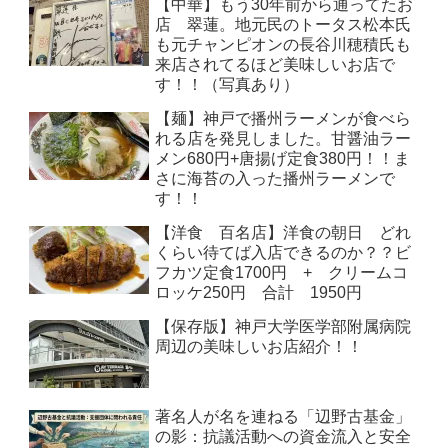
【中華】もう30年前から通ってたお
店 翠蓮。地元民のトータス松本氏
も元チャンピオンの長谷川穂積氏も
来店されてるほど美味しいお店で
す！！（写真あり）
【麺】神戸で播州ラーメンが食べら
れる店を発見しました。甘醤油ラー
メン680円+唐揚げ定食380円！！ま
さに海苔の入った播州ラーメンで
す！！
【洋食 百名店】洋食の朝日 どれ
くらい待てば入店できるのか？？ビ
フカツ定食1700円 + クリームコ
ロッケ250円 合計 1950円
【保存版】神戸大学医学部附属病院
周辺の美味しいお店紹介！！
著名人が名を連ねる「辺野古基金」
の影：抗議活動への資金流入と安全