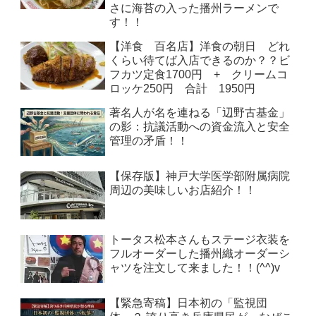
さに海苔の入った播州ラーメンで
す！！
【洋食 百名店】洋食の朝日 どれ
くらい待てば入店できるのか？？ビ
フカツ定食1700円 + クリームコ
ロッケ250円 合計 1950円
著名人が名を連ねる「辺野古基金」
の影：抗議活動への資金流入と安全
管理の矛盾！！
【保存版】神戸大学医学部附属病院
周辺の美味しいお店紹介！！
トータス松本さんもステージ衣装を
フルオーダーした播州織オーダーシ
ャツを注文して来ました！！(^^)v
【緊急寄稿】日本初の「監視団