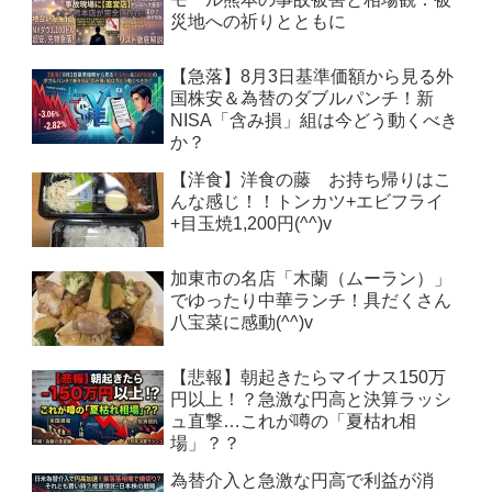
災地への祈りとともに
【急落】8月3日基準価額から見る外
国株安＆為替のダブルパンチ！新
NISA「含み損」組は今どう動くべき
か？
【洋食】洋食の藤 お持ち帰りはこ
んな感じ！！トンカツ+エビフライ
+目玉焼1,200円(^^)v
加東市の名店「木蘭（ムーラン）」
でゆったり中華ランチ！具だくさん
八宝菜に感動(^^)v
【悲報】朝起きたらマイナス150万
円以上！？急激な円高と決算ラッシ
ュ直撃…これが噂の「夏枯れ相
場」？？
為替介入と急激な円高で利益が消