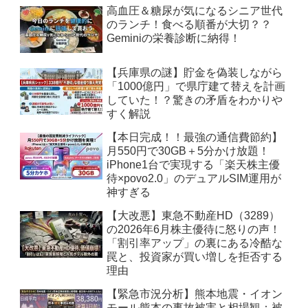
高血圧＆糖尿が気になるシニア世代
のランチ！食べる順番が大切？？
Geminiの栄養診断に納得！
【兵庫県の謎】貯金を偽装しながら
「1000億円」で県庁建て替えを計画
していた！？驚きの矛盾をわかりや
すく解説
【本日完成！！最強の通信費節約】
月550円で30GB＋5分かけ放題！
iPhone1台で実現する「楽天株主優
待×povo2.0」のデュアルSIM運用が
神すぎる
【大改悪】東急不動産HD（3289）
の2026年6月株主優待に怒りの声！
「割引率アップ」の裏にある冷酷な
罠と、投資家が買い増しを拒否する
理由
【緊急市況分析】熊本地震・イオン
モール熊本の事故被害と相場観：被