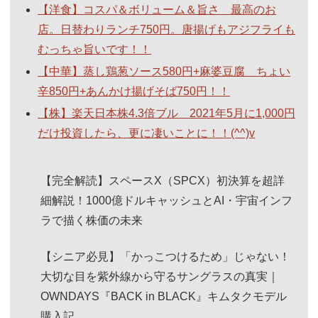
【洋食】コスパ＆ボリューム＆旨さ 最高のお
店。日替わりランチ750円。唐揚げもアジフライも
むっちゃ旨いです！！
【中華】蒸し鶏葱ソース580円+麻婆豆腐 ちょい
辛850円+あんかけ揚げそば750円！！
【株】楽天日本株4.3倍ブル 2021年5月に1,000円
だけ投資したら、更に凄いことに！！(^^)v
【完全解読】スペースX（SPCX）初決算を超詳
細解説！1000億ドルキャッシュとAI・宇宙インフ
ラで描く株価の未来
【シニア必見】「かっこつけるため」じゃない！
大切な目を紫外線から守るサングラスの真実｜
OWNDAYS『BACK in BLACK』キムタクモデル
購入記