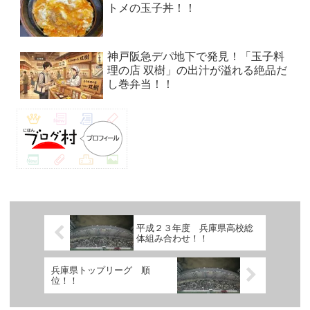
トメの玉子丼！！
神戸阪急デパ地下で発見！「玉子料
理の店 双樹」の出汁が溢れる絶品だ
し巻弁当！！
平成２３年度 兵庫県高校総
体組み合わせ！！
兵庫県トップリーグ 順
位！！