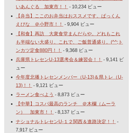
いあんぐる 加東市！！
- 10,234 ビュー
【弁当】ここのお弁当はおススメです。ぱっくん
えびな ＠小野市！！
- 9,904 ビュー
【和食】再訪 大衆食堂まんだらや。どれもこれ
も半端ない大盛り。これで、ご飯普通盛り。(^^;ト
ンカツ定食880円！！
- 9,368 ビュー
兵庫県トレセンU-13選考会＆練習会！！
- 9,141 ビ
ュー
今年度北播トレセンメンバー（U-13)＆県トレ（U-
13)！！
- 9,121 ビュー
ラーメン食べよう
- 8,873 ビュー
【中華】コスパ最高のランチ ＠木欄（ムーラ
ン） 加東市！！
- 8,137 ビュー
ナショナルトレセンU-１２関西＆進路決定！！
-
7,917 ビュー