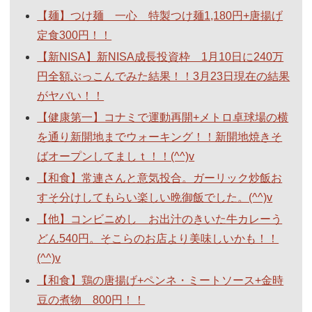
【麺】つけ麺 一心 特製つけ麺1,180円+唐揚げ
定食300円！！
【新NISA】新NISA成長投資枠 1月10日に240万
円全額ぶっこんでみた結果！！3月23日現在の結果
がヤバい！！
【健康第一】コナミで運動再開+メトロ卓球場の横
を通り新開地までウォーキング！！新開地焼きそ
ばオープンしてましｔ！！(^^)v
【和食】常連さんと意気投合。ガーリック炒飯お
すそ分けしてもらい楽しい晩御飯でした。(^^)v
【他】コンビニめし お出汁のきいた牛カレーう
どん540円。そこらのお店より美味しいかも！！
(^^)v
【和食】鶏の唐揚げ+ペンネ・ミートソース+金時
豆の煮物 800円！！