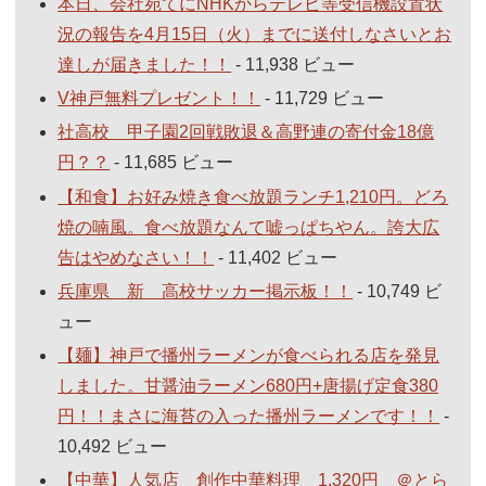
本日、会社宛てにNHKからテレビ等受信機設置状
況の報告を4月15日（火）までに送付しなさいとお
達しが届きました！！
- 11,938 ビュー
V神戸無料プレゼント！！
- 11,729 ビュー
社高校 甲子園2回戦敗退＆高野連の寄付金18億
円？？
- 11,685 ビュー
【和食】お好み焼き食べ放題ランチ1,210円。どろ
焼の喃風。食べ放題なんて嘘っぱちやん。誇大広
告はやめなさい！！
- 11,402 ビュー
兵庫県 新 高校サッカー掲示板！！
- 10,749 ビ
ュー
【麺】神戸で播州ラーメンが食べられる店を発見
しました。甘醤油ラーメン680円+唐揚げ定食380
円！！まさに海苔の入った播州ラーメンです！！
-
10,492 ビュー
【中華】人気店 創作中華料理 1,320円 ＠とら