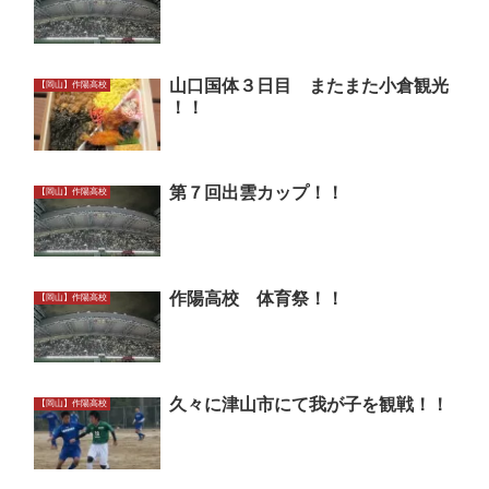
山口国体３日目 またまた小倉観光
【岡山】作陽高校
！！
第７回出雲カップ！！
【岡山】作陽高校
作陽高校 体育祭！！
【岡山】作陽高校
久々に津山市にて我が子を観戦！！
【岡山】作陽高校