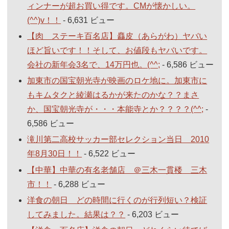
ィンナーが超お買い得です。CMが懐かしい。
(^^)v！！
- 6,631 ビュー
【肉 ステーキ百名店】麤皮（あらがわ）ヤバい
ほど旨いです！！そして、お値段もヤバいです。
会社の新年会3名で、14万円也。(^^;
- 6,586 ビュー
加東市の国宝朝光寺が映画のロケ地に。加東市に
もキムタクと綾瀬はるかが来たのかな？？まさ
か、国宝朝光寺が・・・本能寺とか？？？？(^^;
-
6,586 ビュー
滝川第二高校サッカー部セレクション当日 2010
年8月30日！！
- 6,522 ビュー
【中華】中華の有名老舗店 ＠三木一貫楼 三木
市！！
- 6,288 ビュー
洋食の朝日 どの時間に行くのが行列短い？検証
してみました。結果は？？
- 6,203 ビュー