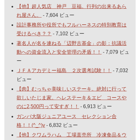
【他】超人気店 神戸 豆福。行列の出来るあら
れ屋さん。
- 7,604 ビュー
設計事務所や役所でもフルハーネスの特別教育は
受けるべき？？
- 7,102 ビュー
著名人が名を連ねる「辺野古基金」の影：抗議活
動への資金流入と安全管理の矛盾！！
- 7,079 ビュ
ー
ＪＦＡアカデミー福島 ２次選考試験！！
- 7,032
ビュー
【肉】むっちゃ美味しいステーキ。絶対に行って
欲しいたじま家。ヘレステーキ＆エビ コースや
のに2,500円って安すぎ！！
- 6,913 ビュー
ガンバ大阪ジュニアユース セレクション合
格！！(^_^)v
- 6,832 ビュー
【他】クワムラハム 工場直売所 冷凍食品＆ウ