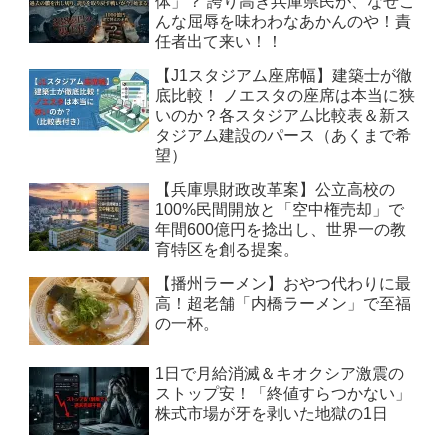
体」？ 誇り高き兵庫県民が、なぜこ
んな屈辱を味わわなあかんのや！責
任者出て来い！！
【J1スタジアム座席幅】建築士が徹
底比較！ ノエスタの座席は本当に狭
いのか？各スタジアム比較表＆新ス
タジアム建設のパース（あくまで希
望）
【兵庫県財政改革案】公立高校の
100%民間開放と「空中権売却」で
年間600億円を捻出し、世界一の教
育特区を創る提案。
【播州ラーメン】おやつ代わりに最
高！超老舗「内橋ラーメン」で至福
の一杯。
1日で月給消滅＆キオクシア激震の
ストップ安！「終値すらつかない」
株式市場が牙を剥いた地獄の1日