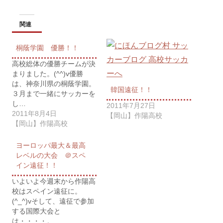
関連
桐蔭学園 優勝！！
高校総体の優勝チームが決
まりました。(^^)v優勝
は、神奈川県の桐蔭学園。
韓国遠征！！
３月まで一緒にサッカーを
し…
2011年7月27日
2011年8月4日
【岡山】作陽高校
【岡山】作陽高校
ヨーロッパ最大＆最高
レベルの大会 ＠スペ
イン遠征！！
いよいよ今週末から作陽高
校はスペイン遠征に。
(^_^)vそして、遠征で参加
する国際大会と
は・・・・。…