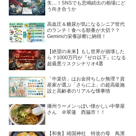
失…！SNSでも悲鳴続出の相場にど
う向き合うか
高血圧＆糖尿が気になるシニア世代
のランチ！食べる順番が大切？？
Geminiの栄養診断に納得！
【絶望の未来】もし世界が崩壊した
ら？1000万円が『ゼロ以下』になる
超最悪リスクシナリオ4選
「中楽坊」はお金持ちしか無理？資
産家が選ぶ「さらに上」の超高級施
設と高齢者のリアルな懐事情
播州ラーメンっぽい懐かしい中華屋
さん ＠翠蓮 西脇市！！
【和食】靖国神社 特攻の母 鳥濱