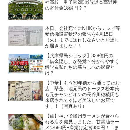
社高校 甲子園2回戦敗退＆高野連
の寄付金18億円？？
本日、会社宛てにNHKからテレビ等
受信機設置状況の報告を4月15日
（火）までに送付しなさいとお達し
が届きました！！
【兵庫県民ショック】338億円の
「借金隠し」が発覚？分かりやすく
解説＆私たちの暮らしへの影響と
は？
【中華】もう30年前から通ってたお
店 翠蓮。地元民のトータス松本氏
も元チャンピオンの長谷川穂積氏も
来店されてるほど美味しいお店で
す！！（写真あり）
【麺】神戸で播州ラーメンが食べら
れる店を発見しました。甘醤油ラー
メン680円+唐揚げ定食380円！！ま