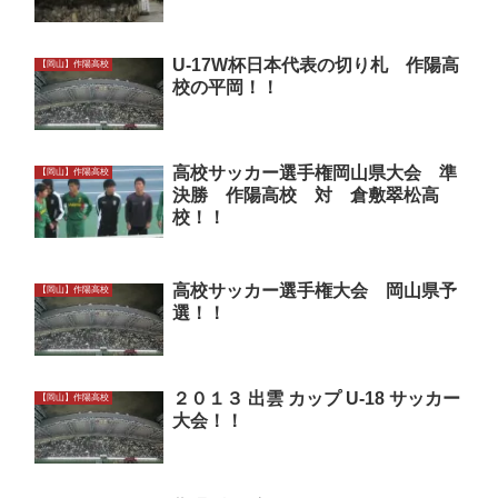
U-17W杯日本代表の切り札 作陽高
【岡山】作陽高校
校の平岡！！
高校サッカー選手権岡山県大会 準
【岡山】作陽高校
決勝 作陽高校 対 倉敷翠松高
校！！
高校サッカー選手権大会 岡山県予
【岡山】作陽高校
選！！
２０１３ 出雲 カップ U-18 サッカー
【岡山】作陽高校
大会！！