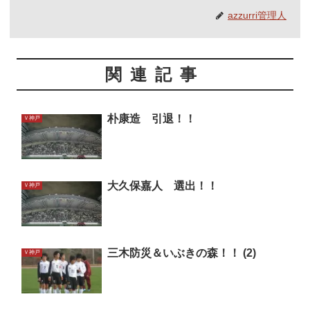
azzurri管理人
関連記事
朴康造 引退！！
Ｖ神戸
大久保嘉人 選出！！
Ｖ神戸
三木防災＆いぶきの森！！ (2)
Ｖ神戸