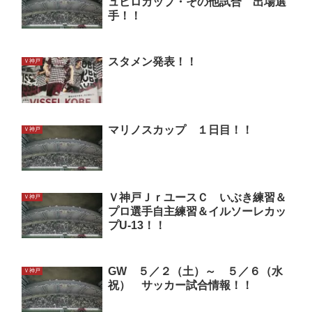
ュビロカップ・その他試合 出場選
手！！
スタメン発表！！
Ｖ神戸
マリノスカップ １日目！！
Ｖ神戸
Ｖ神戸ＪｒユースＣ いぶき練習＆
Ｖ神戸
プロ選手自主練習＆イルソーレカッ
プU-13！！
GW ５／２（土）～ ５／６（水
Ｖ神戸
祝） サッカー試合情報！！