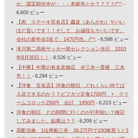
か、国宝朝光寺が・・・本能寺とか？？？？(^^;
-
6,600 ビュー
【肉 ステーキ百名店】麤皮（あらがわ）ヤバい
ほど旨いです！！そして、お値段もヤバいです。
会社の新年会3名で、14万円也。(^^;
- 6,598 ビュー
滝川第二高校サッカー部セレクション当日 2010
年8月30日！！
- 6,526 ビュー
【中華】中華の有名老舗店 ＠三木一貫楼 三木
市！！
- 6,294 ビュー
【洋食 百名店】洋食の朝日 どれくらい待てば
入店できるのか？？ビフカツ定食1700円 + クリ
ームコロッケ250円 合計 1950円
- 6,223 ビュー
洋食の朝日 どの時間に行くのが行列短い？検証
してみました。結果は？？
- 6,209 ビュー
高配当株 1位商船三井 36.2万円で100株買うと3