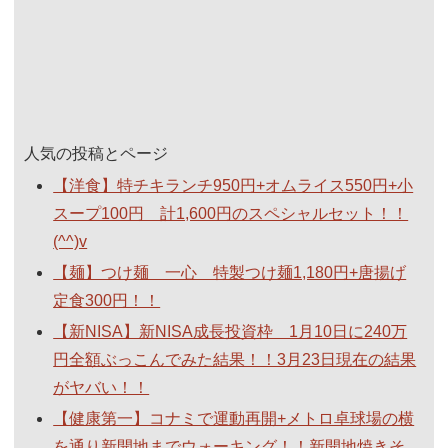
人気の投稿とページ
【洋食】特チキランチ950円+オムライス550円+小
スープ100円 計1,600円のスペシャルセット！！
(^^)v
【麺】つけ麺 一心 特製つけ麺1,180円+唐揚げ
定食300円！！
【新NISA】新NISA成長投資枠 1月10日に240万
円全額ぶっこんでみた結果！！3月23日現在の結果
がヤバい！！
【健康第一】コナミで運動再開+メトロ卓球場の横
を通り新開地までウォーキング！！新開地焼きそ