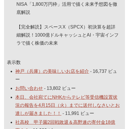
NISA「1,800万円枠」活用で描く未来予想図を徹
底解説
【完全解読】スペースX（SPCX）初決算を超詳
細解説！1000億ドルキャッシュとAI・宇宙インフ
ラで描く株価の未来
表示数
神戸（兵庫）の美味しいお店を紹介
- 16,737 ビュ
ー
お問い合わせ
- 13,802 ビュー
本日、会社宛てにNHKからテレビ等受信機設置状
況の報告を4月15日（火）までに送付しなさいとお
達しが届きました！！
- 11,991 ビュー
社高校 甲子園2回戦敗退＆高野連の寄付金18億