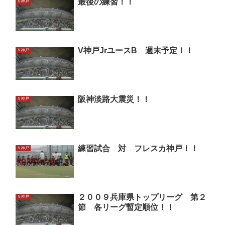
最後の練習！！
Ｖ神戸
V神戸JrユースB 週末予定！！
Ｖ神戸
阪神淡路大震災！！
Ｖ神戸
練習試合 対 フレスカ神戸！！
Ｖ神戸
２００９兵庫県トップリーグ 第２
Ｖ神戸
節 各リーグ暫定順位！！