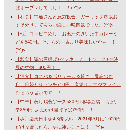
ばオープンしてましｔ！！(^^)v
【和食】常連さんと意気投合。ガーリック炒飯お
すそ分けしてもらい楽しい晩御飯でした。(^^)v
【他】コンビニめし お出汁のきいた牛カレーう
どん540円。そこらのお店より美味しいかも！！
(^^)v
【和食】鶏の唐揚げ+ペンネ・ミートソース+金時
豆の煮物 800円！！
【洋食】コスパ＆ボリューム＆旨さ 最高のお
店。日替わりランチ750円。唐揚げもアジフライも
むっちゃ旨いです！！
【中華】蒸し鶏葱ソース580円+麻婆豆腐 ちょい
辛850円+あんかけ揚げそば750円！！
【株】楽天日本株4.3倍ブル 2021年5月に1,000円
だけ投資したら、更に凄いことに！！(^^)v