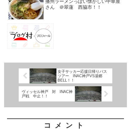
播州ラーメンっぽい懐かしい中華屋
さん ＠翠蓮 西脇市！！
女子サッカー応援日帰りバス
ツアー INAC神戸VS湯郷
BELL！！
ヴィッセル神戸 対 INAC神
戸戦 中止！！
コメント