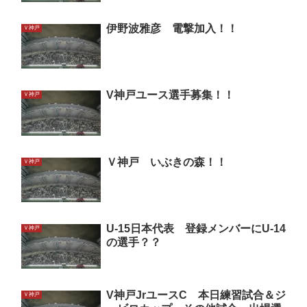
伊野波雅彦 電撃加入！！
Ｖ神戸
V神戸ユース選手募集！！
Ｖ神戸
Ｖ神戸 いぶきの森！！
Ｖ神戸
U-15日本代表 登録メンバーにU-14
Ｖ神戸
の選手？？
V神戸JrユースC 本日練習試合＆ジ
Ｖ神戸