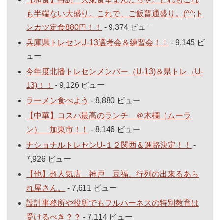
も半端ない大盛り。これで、ご飯普通盛り。(^^;ト
ンカツ定食880円！！
- 9,374 ビュー
兵庫県トレセンU-13選考会＆練習会！！
- 9,145 ビ
ュー
今年度北播トレセンメンバー（U-13)＆県トレ（U-
13)！！
- 9,126 ビュー
ラーメン食べよう
- 8,880 ビュー
【中華】コスパ最高のランチ ＠木欄（ムーラ
ン） 加東市！！
- 8,146 ビュー
ナショナルトレセンU-１２関西＆進路決定！！
-
7,926 ビュー
【他】超人気店 神戸 豆福。行列の出来るあら
れ屋さん。
- 7,611 ビュー
設計事務所や役所でもフルハーネスの特別教育は
受けるべき？？
- 7,114 ビュー