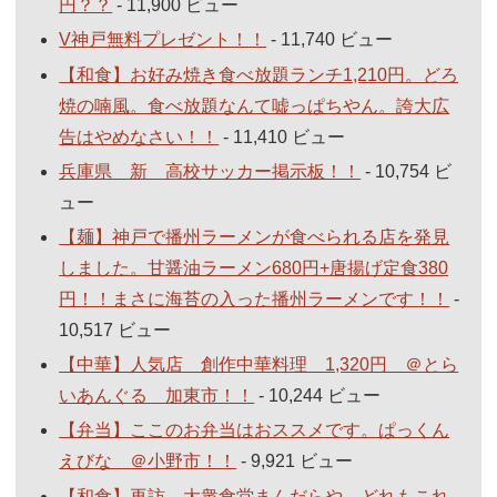
円？？
- 11,900 ビュー
V神戸無料プレゼント！！
- 11,740 ビュー
【和食】お好み焼き食べ放題ランチ1,210円。どろ
焼の喃風。食べ放題なんて嘘っぱちやん。誇大広
告はやめなさい！！
- 11,410 ビュー
兵庫県 新 高校サッカー掲示板！！
- 10,754 ビ
ュー
【麺】神戸で播州ラーメンが食べられる店を発見
しました。甘醤油ラーメン680円+唐揚げ定食380
円！！まさに海苔の入った播州ラーメンです！！
-
10,517 ビュー
【中華】人気店 創作中華料理 1,320円 ＠とら
いあんぐる 加東市！！
- 10,244 ビュー
【弁当】ここのお弁当はおススメです。ぱっくん
えびな ＠小野市！！
- 9,921 ビュー
【和食】再訪 大衆食堂まんだらや。どれもこれ