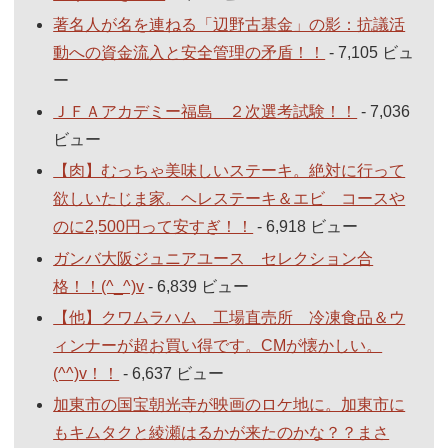
著名人が名を連ねる「辺野古基金」の影：抗議活
動への資金流入と安全管理の矛盾！！
- 7,105 ビュ
ー
ＪＦＡアカデミー福島 ２次選考試験！！
- 7,036
ビュー
【肉】むっちゃ美味しいステーキ。絶対に行って
欲しいたじま家。ヘレステーキ＆エビ コースや
のに2,500円って安すぎ！！
- 6,918 ビュー
ガンバ大阪ジュニアユース セレクション合
格！！(^_^)v
- 6,839 ビュー
【他】クワムラハム 工場直売所 冷凍食品＆ウ
ィンナーが超お買い得です。CMが懐かしい。
(^^)v！！
- 6,637 ビュー
加東市の国宝朝光寺が映画のロケ地に。加東市に
もキムタクと綾瀬はるかが来たのかな？？まさ