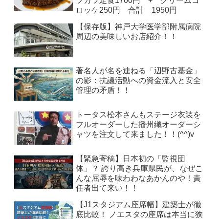
フカツ定食1700円 + クリームコ
ロッケ250円 合計 1950円
【保存版】神戸大学医学部附属病院
周辺の美味しいお店紹介！！
著名人が名を連ねる「辺野古基金」
の影：抗議活動への資金流入と安全
管理の矛盾！！
トータス松本さんもステージ衣装を
フルオーダーした播州織オーダーシ
ャツを注文して来ました！！(^^)v
【緊急寄稿】日本初の「監視団
体」？ 誇り高き兵庫県民が、なぜこ
んな屈辱を味わわなあかんのや！責
任者出て来い！！
【J1スタジアム座席幅】建築士が徹
底比較！ ノエスタの座席は本当に狭