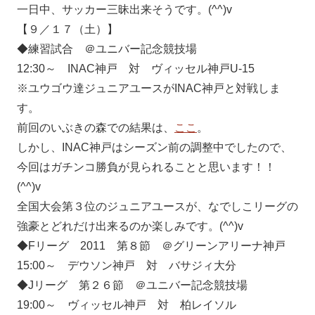
一日中、サッカー三昧出来そうです。(^^)v
【９／１７（土）】
◆練習試合 ＠ユニバー記念競技場
12:30～ INAC神戸 対 ヴィッセル神戸U-15
※ユウゴウ達ジュニアユースがINAC神戸と対戦しま
す。
前回のいぶきの森での結果は、
ここ
。
しかし、INAC神戸はシーズン前の調整中でしたので、
今回はガチンコ勝負が見られることと思います！！
(^^)v
全国大会第３位のジュニアユースが、なでしこリーグの
強豪とどれだけ出来るのか楽しみです。(^^)v
◆Fリーグ 2011 第８節 ＠グリーンアリーナ神戸
15:00～ デウソン神戸 対 バサジィ大分
◆Jリーグ 第２６節 ＠ユニバー記念競技場
19:00～ ヴィッセル神戸 対 柏レイソル