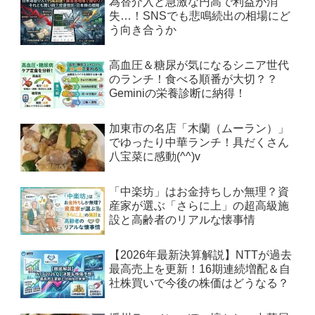
為替介入と急激な円高で利益が消
失…！SNSでも悲鳴続出の相場にど
う向き合うか
高血圧＆糖尿が気になるシニア世代
のランチ！食べる順番が大切？？
Geminiの栄養診断に納得！
加東市の名店「木蘭（ムーラン）」
でゆったり中華ランチ！具だくさん
八宝菜に感動(^^)v
「中楽坊」はお金持ちしか無理？資
産家が選ぶ「さらに上」の超高級施
設と高齢者のリアルな懐事情
【2026年最新決算解説】NTTが過去
最高売上を更新！16期連続増配＆自
社株買いで今後の株価はどうなる？