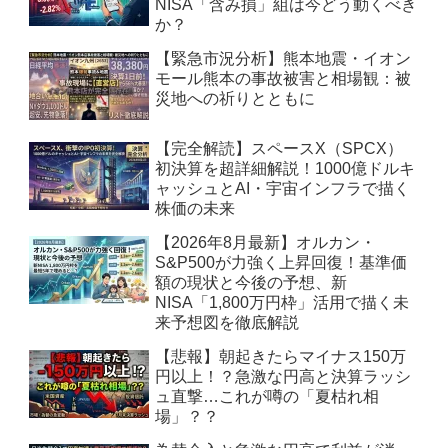
NISA「含み損」組は今どう動くべき
か？
【緊急市況分析】熊本地震・イオン
モール熊本の事故被害と相場観：被
災地への祈りとともに
【完全解読】スペースX（SPCX）
初決算を超詳細解説！1000億ドルキ
ャッシュとAI・宇宙インフラで描く
株価の未来
【2026年8月最新】オルカン・
S&P500が力強く上昇回復！基準価
額の現状と今後の予想、新
NISA「1,800万円枠」活用で描く未
来予想図を徹底解説
【悲報】朝起きたらマイナス150万
円以上！？急激な円高と決算ラッシ
ュ直撃…これが噂の「夏枯れ相
場」？？