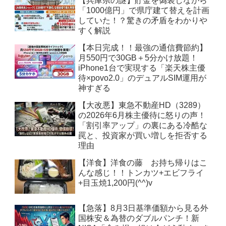
【兵庫県の謎】貯金を偽装しながら
「1000億円」で県庁建て替えを計画
していた！？驚きの矛盾をわかりや
すく解説
【本日完成！！最強の通信費節約】
月550円で30GB＋5分かけ放題！
iPhone1台で実現する「楽天株主優
待×povo2.0」のデュアルSIM運用が
神すぎる
【大改悪】東急不動産HD（3289）
の2026年6月株主優待に怒りの声！
「割引率アップ」の裏にある冷酷な
罠と、投資家が買い増しを拒否する
理由
【洋食】洋食の藤 お持ち帰りはこ
んな感じ！！トンカツ+エビフライ
+目玉焼1,200円(^^)v
【急落】8月3日基準価額から見る外
国株安＆為替のダブルパンチ！新