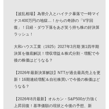
【波乱相場】為替介入とハイテク暴落で一時マイ
ナス400万円の地獄…！からの奇跡の「V字回
復」！日経・ダウ下落をあざ笑う持ち株の好決算
ラッシュ！
大和ハウス工業（1925）2027年3月期 第1四半期
決算を徹底解説！増収増益＆株式分割・増配で今
後の株価はどうなる？
【2026年最新決算解説】NTTが過去最高売上を更
新！16期連続増配＆自社株買いで今後の株価はど
うなる？
【2026年8月最新】オルカン・S&P500が力強く
上昇回復！基準価額の現状と今後の予想、新