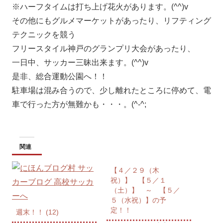
※ハーフタイムは打ち上げ花火があります。(^^)v
その他にもグルメマーケットがあったり、リフティング
テクニックを競う
フリースタイル神戸のグランプリ大会があったり、
一日中、サッカー三昧出来ます。(^^)v
是非、総合運動公園へ！！
駐車場は混み合うので、少し離れたところに停めて、電
車で行った方が無難かも・・・。(^-^;
関連
【４／２９（木
祝）】 【５／１
（土）】 ～ 【５／
５（水祝）】の予
定！！
週末！！ (12)