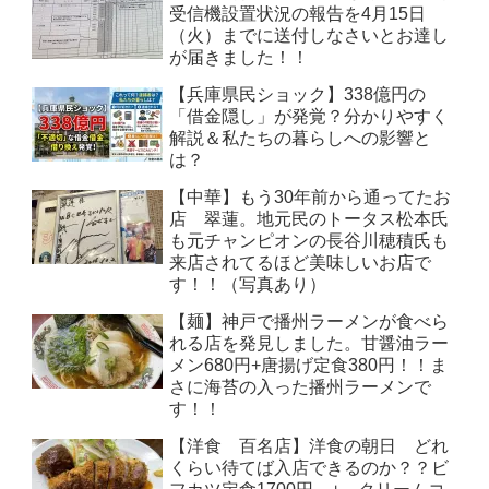
受信機設置状況の報告を4月15日
（火）までに送付しなさいとお達し
が届きました！！
【兵庫県民ショック】338億円の
「借金隠し」が発覚？分かりやすく
解説＆私たちの暮らしへの影響と
は？
【中華】もう30年前から通ってたお
店 翠蓮。地元民のトータス松本氏
も元チャンピオンの長谷川穂積氏も
来店されてるほど美味しいお店で
す！！（写真あり）
【麺】神戸で播州ラーメンが食べら
れる店を発見しました。甘醤油ラー
メン680円+唐揚げ定食380円！！ま
さに海苔の入った播州ラーメンで
す！！
【洋食 百名店】洋食の朝日 どれ
くらい待てば入店できるのか？？ビ