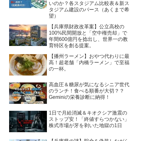
いのか？各スタジアム比較表＆新ス
タジアム建設のパース（あくまで希
望）
【兵庫県財政改革案】公立高校の
100%民間開放と「空中権売却」で
年間600億円を捻出し、世界一の教
育特区を創る提案。
【播州ラーメン】おやつ代わりに最
高！超老舗「内橋ラーメン」で至福
の一杯。
高血圧＆糖尿が気になるシニア世代
のランチ！食べる順番が大切？？
Geminiの栄養診断に納得！
1日で月給消滅＆キオクシア激震の
ストップ安！「終値すらつかない」
株式市場が牙を剥いた地獄の1日