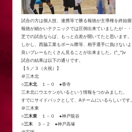
試合の方は個人技、連携等で勝る報徳が主導権を終始握
報徳が細かいテクニックでは圧倒出来ていましたが・・
芝での試合ならば、もっと点差が開いてたと思います。(^_
しかし、西脇工業もボール際等、相手選手に負けないよ
良いプレーもたくさん見ることが出来ました。(^_^)v
試合の結果は以下の通りです。
【５／３（火祝）】
＠三木北
○
三木北
１－０ ●香寺
三木北にウエケンがいるという情報をつかみました。
すでにサイドバックとして、Aチームにいるらしいです。(^
＠三木東
○
三木東
１－０ ●神戸龍谷
○
三木
３－２ ●神戸高塚
＠宝塚