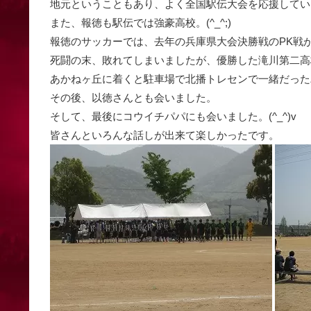
地元ということもあり、よく全国駅伝大会を応援してい
また、報徳も駅伝では強豪高校。(^_^;)
報徳のサッカーでは、去年の兵庫県大会決勝戦のPK戦
死闘の末、敗れてしまいましたが、優勝した滝川第二高
あかねヶ丘に着くと駐車場で北播トレセンで一緒だった
その後、以徳さんとも会いました。
そして、最後にコウイチパパにも会いました。(^_^)v
皆さんといろんな話しが出来て楽しかったです。