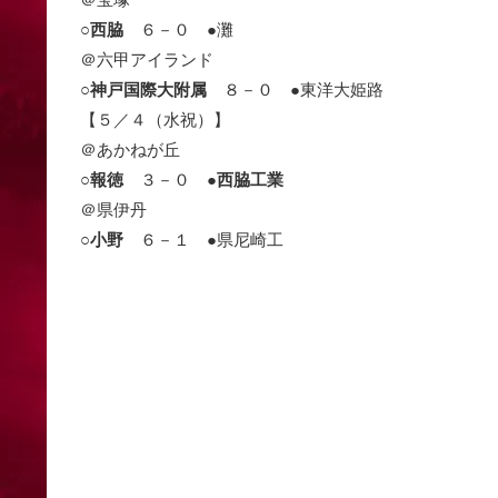
○
西脇
６－０ ●灘
＠六甲アイランド
○
神戸国際大附属
８－０ ●東洋大姫路
【５／４（水祝）】
＠あかねが丘
○
報徳
３－０ ●
西脇工業
＠県伊丹
○
小野
６－１ ●県尼崎工