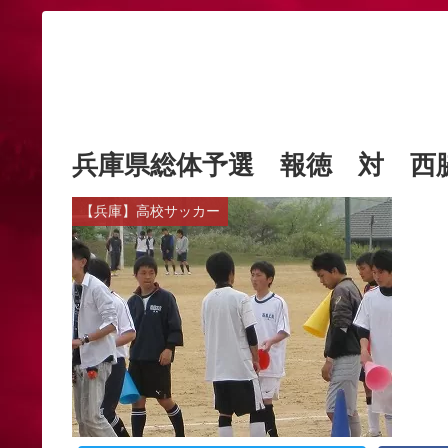
兵庫県総体予選 報徳 対 西
【兵庫】高校サッカー