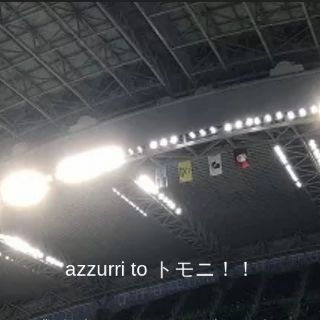
azzurri to トモニ！！