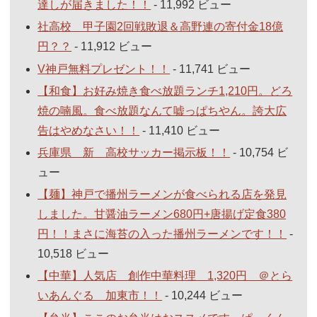
達しが届きました！！
- 11,992 ビュー
社高校 甲子園2回戦敗退＆高野連の寄付金18億
円？？
- 11,912 ビュー
V神戸無料プレゼント！！
- 11,741 ビュー
【和食】お好み焼き食べ放題ランチ1,210円。どろ
焼の喃風。食べ放題なんて嘘っぱちやん。誇大広
告はやめなさい！！
- 11,410 ビュー
兵庫県 新 高校サッカー掲示板！！
- 10,754 ビ
ュー
【麺】神戸で播州ラーメンが食べられる店を発見
しました。甘醤油ラーメン680円+唐揚げ定食380
円！！まさに海苔の入った播州ラーメンです！！
-
10,518 ビュー
【中華】人気店 創作中華料理 1,320円 ＠とら
いあんぐる 加東市！！
- 10,244 ビュー