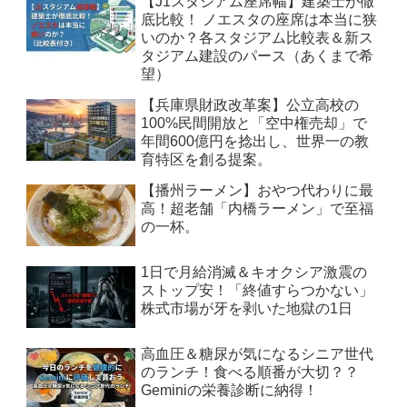
【J1スタジアム座席幅】建築士が徹
底比較！ ノエスタの座席は本当に狭
いのか？各スタジアム比較表＆新ス
タジアム建設のパース（あくまで希
望）
【兵庫県財政改革案】公立高校の
100%民間開放と「空中権売却」で
年間600億円を捻出し、世界一の教
育特区を創る提案。
【播州ラーメン】おやつ代わりに最
高！超老舗「内橋ラーメン」で至福
の一杯。
1日で月給消滅＆キオクシア激震の
ストップ安！「終値すらつかない」
株式市場が牙を剥いた地獄の1日
高血圧＆糖尿が気になるシニア世代
のランチ！食べる順番が大切？？
Geminiの栄養診断に納得！