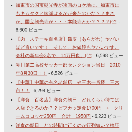
加東市の国宝朝光寺が映画のロケ地に。加東市に
もキムタクと綾瀬はるかが来たのかな？？まさ
か、国宝朝光寺が・・・本能寺とか？？？？(^^;
-
6,600 ビュー
【肉 ステーキ百名店】麤皮（あらがわ）ヤバい
ほど旨いです！！そして、お値段もヤバいです。
会社の新年会3名で、14万円也。(^^;
- 6,598 ビュー
滝川第二高校サッカー部セレクション当日 2010
年8月30日！！
- 6,526 ビュー
【中華】中華の有名老舗店 ＠三木一貫楼 三木
市！！
- 6,294 ビュー
【洋食 百名店】洋食の朝日 どれくらい待てば
入店できるのか？？ビフカツ定食1700円 + クリ
ームコロッケ250円 合計 1950円
- 6,223 ビュー
洋食の朝日 どの時間に行くのが行列短い？検証