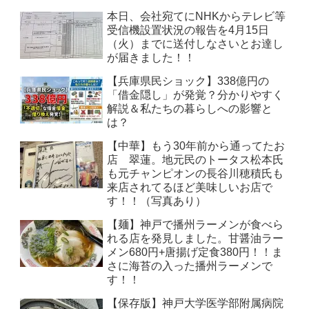
本日、会社宛てにNHKからテレビ等
受信機設置状況の報告を4月15日
（火）までに送付しなさいとお達し
が届きました！！
【兵庫県民ショック】338億円の
「借金隠し」が発覚？分かりやすく
解説＆私たちの暮らしへの影響と
は？
【中華】もう30年前から通ってたお
店 翠蓮。地元民のトータス松本氏
も元チャンピオンの長谷川穂積氏も
来店されてるほど美味しいお店で
す！！（写真あり）
【麺】神戸で播州ラーメンが食べら
れる店を発見しました。甘醤油ラー
メン680円+唐揚げ定食380円！！ま
さに海苔の入った播州ラーメンで
す！！
【保存版】神戸大学医学部附属病院