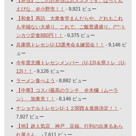
【弁当】ここのお弁当はおススメです。ぱっくん
えびな ＠小野市！！
- 9,921 ビュー
【和食】再訪 大衆食堂まんだらや。どれもこれ
も半端ない大盛り。これで、ご飯普通盛り。(^^;ト
ンカツ定食880円！！
- 9,375 ビュー
兵庫県トレセンU-13選考会＆練習会！！
- 9,146 ビ
ュー
今年度北播トレセンメンバー（U-13)＆県トレ（U-
13)！！
- 9,126 ビュー
ラーメン食べよう
- 8,882 ビュー
【中華】コスパ最高のランチ ＠木欄（ムーラ
ン） 加東市！！
- 8,146 ビュー
ナショナルトレセンU-１２関西＆進路決定！！
-
7,927 ビュー
【他】超人気店 神戸 豆福。行列の出来るあら
れ屋さん。
- 7,611 ビュー