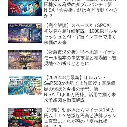
国株安＆為替のダブルパンチ！新
NISA「含み損」組は今どう動くべき
か？
【完全解読】スペースX（SPCX）
初決算を超詳細解説！1000億ドルキ
ャッシュとAI・宇宙インフラで描く
株価の未来
【緊急市況分析】熊本地震・イオン
モール熊本の事故被害と相場観：被
災地への祈りとともに
【2026年8月最新】オルカン・
S&P500が力強く上昇回復！基準価
額の現状と今後の予想、新
NISA「1,800万円枠」活用で描く未
来予想図を徹底解説
【悲報】朝起きたらマイナス150万
円以上！？急激な円高と決算ラッシ
ュ直撃…これが噂の「夏枯れ相
場」？？