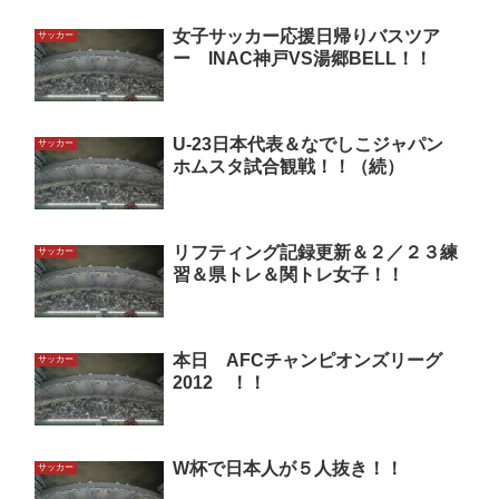
女子サッカー応援日帰りバスツア
サッカー
ー INAC神戸VS湯郷BELL！！
U-23日本代表＆なでしこジャパン
サッカー
ホムスタ試合観戦！！（続）
リフティング記録更新＆２／２３練
サッカー
習＆県トレ＆関トレ女子！！
本日 AFCチャンピオンズリーグ
サッカー
2012 ！！
W杯で日本人が５人抜き！！
サッカー