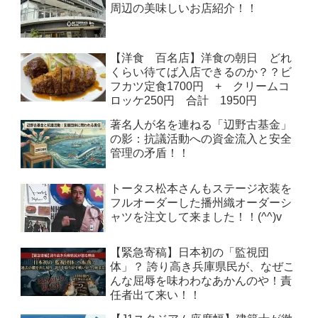
周辺の美味しいお店紹介！！
【洋食 百名店】洋食の朝日 どれ
くらい待てば入店できるのか？？ビ
フカツ定食1700円 + クリームコ
ロッケ250円 合計 1950円
著名人が名を連ねる「辺野古基金」
の影：抗議活動への資金流入と安全
管理の矛盾！！
トータス松本さんもステージ衣装を
フルオーダーした播州織オーダーシ
ャツを注文して来ました！！(^^)v
【緊急寄稿】日本初の「監視団
体」？ 誇り高き兵庫県民が、なぜこ
んな屈辱を味わわなあかんのや！責
任者出て来い！！