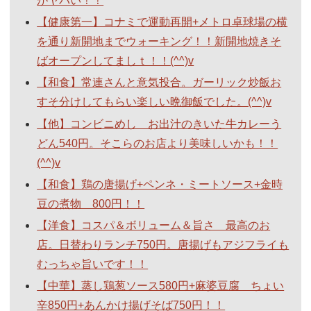
がヤバい！！
【健康第一】コナミで運動再開+メトロ卓球場の横
を通り新開地までウォーキング！！新開地焼きそ
ばオープンしてましｔ！！(^^)v
【和食】常連さんと意気投合。ガーリック炒飯お
すそ分けしてもらい楽しい晩御飯でした。(^^)v
【他】コンビニめし お出汁のきいた牛カレーう
どん540円。そこらのお店より美味しいかも！！
(^^)v
【和食】鶏の唐揚げ+ペンネ・ミートソース+金時
豆の煮物 800円！！
【洋食】コスパ＆ボリューム＆旨さ 最高のお
店。日替わりランチ750円。唐揚げもアジフライも
むっちゃ旨いです！！
【中華】蒸し鶏葱ソース580円+麻婆豆腐 ちょい
辛850円+あんかけ揚げそば750円！！