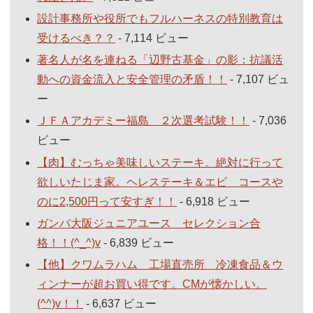
設計事務所や役所でもフルハーネスの特別教育は
受けるべき？？
- 7,114 ビュー
著名人が名を連ねる「辺野古基金」の影：抗議活
動への資金流入と安全管理の矛盾！！
- 7,107 ビュ
ー
ＪＦＡアカデミー福島 ２次選考試験！！
- 7,036
ビュー
【肉】むっちゃ美味しいステーキ。絶対に行って
欲しいたじま家。ヘレステーキ＆エビ コースや
のに2,500円って安すぎ！！
- 6,918 ビュー
ガンバ大阪ジュニアユース セレクション合
格！！(^_^)v
- 6,839 ビュー
【他】クワムラハム 工場直売所 冷凍食品＆ウ
ィンナーが超お買い得です。CMが懐かしい。
(^^)v！！
- 6,637 ビュー