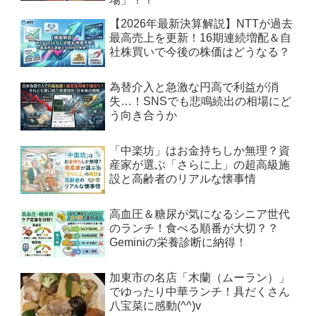
【2026年最新決算解説】NTTが過去
最高売上を更新！16期連続増配＆自
社株買いで今後の株価はどうなる？
為替介入と急激な円高で利益が消
失…！SNSでも悲鳴続出の相場にど
う向き合うか
「中楽坊」はお金持ちしか無理？資
産家が選ぶ「さらに上」の超高級施
設と高齢者のリアルな懐事情
高血圧＆糖尿が気になるシニア世代
のランチ！食べる順番が大切？？
Geminiの栄養診断に納得！
加東市の名店「木蘭（ムーラン）」
でゆったり中華ランチ！具だくさん
八宝菜に感動(^^)v