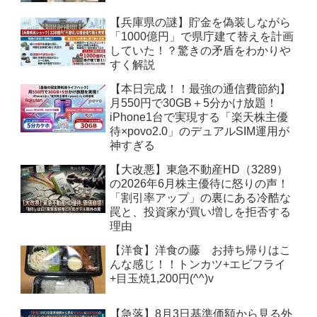
【兵庫県の謎】貯金を偽装しながら
「1000億円」で県庁建て替えを計画
していた！？驚きの矛盾をわかりや
すく解説
【本日完成！！最強の通信費節約】
月550円で30GB＋5分かけ放題！
iPhone1台で実現する「楽天株主優
待×povo2.0」のデュアルSIM運用が
神すぎる
【大改悪】東急不動産HD（3289）
の2026年6月株主優待に怒りの声！
「割引率アップ」の裏にある冷酷な
罠と、投資家が買い増しを拒否する
理由
【洋食】洋食の藤 お持ち帰りはこ
んな感じ！！トンカツ+エビフライ
+目玉焼1,200円(^^)v
【急落】8月3日基準価額から見る外