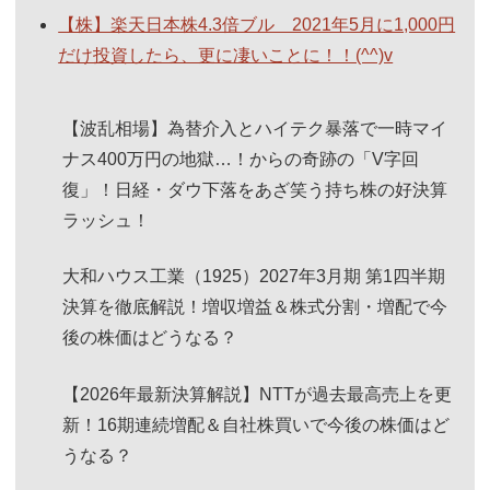
【株】楽天日本株4.3倍ブル 2021年5月に1,000円
だけ投資したら、更に凄いことに！！(^^)v
【波乱相場】為替介入とハイテク暴落で一時マイ
ナス400万円の地獄…！からの奇跡の「V字回
復」！日経・ダウ下落をあざ笑う持ち株の好決算
ラッシュ！
大和ハウス工業（1925）2027年3月期 第1四半期
決算を徹底解説！増収増益＆株式分割・増配で今
後の株価はどうなる？
【2026年最新決算解説】NTTが過去最高売上を更
新！16期連続増配＆自社株買いで今後の株価はど
うなる？