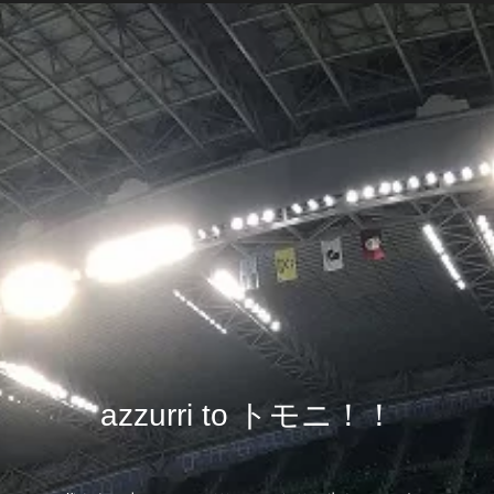
azzurri to トモニ！！