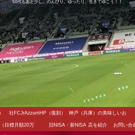
50代もあと少し。のんびり、ゆったり、生きてゆこう！！
）
社FCJrAzzurriHP（復刻）
神戸（兵庫）の美味しいお
（目標月額20万
旧NISA・新NISA
店を紹介
お問い合