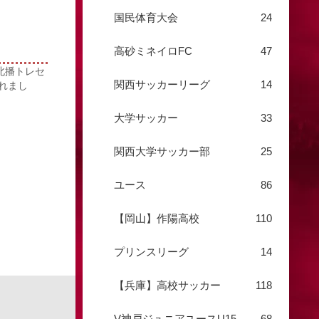
国民体育大会
24
高砂ミネイロFC
47
北播トレセ
関西サッカーリーグ
14
れまし
大学サッカー
33
関西大学サッカー部
25
ユース
86
【岡山】作陽高校
110
プリンスリーグ
14
【兵庫】高校サッカー
118
V神戸ジュニアユースU15
68