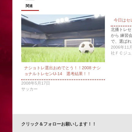
関連
今日はセ
北播トレセ
から 練習
で、選ばれ
2006年11
社ＦＣジュ
ナショトレ選出おめでとう！！2008 ナシ
ョナルトレセンU-14 選考結果！！
2008年5月17日
サッカー
クリック＆フォローお願いします！！