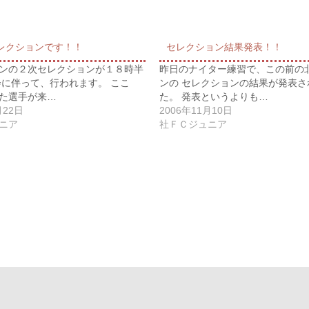
レクションです！！
セレクション結果発表！！
ンの２次セレクションが１８時半
昨日のナイター練習で、この前の
会に伴って、行われます。 ここ
ンの セレクションの結果が発表さ
た選手が来…
た。 発表というよりも…
月22日
2006年11月10日
ニア
社ＦＣジュニア