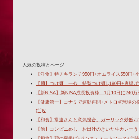
人気の投稿とページ
【洋食】特チキランチ950円+オムライス550円+小ス
【麺】つけ麺 一心 特製つけ麺1,180円+唐揚げ
【新NISA】新NISA成長投資枠 1月10日に2
【健康第一】コナミで運動再開+メトロ卓球場の
(^^)v
【和食】常連さんと意気投合。ガーリック炒飯おす
【他】コンビニめし お出汁のきいた牛カレーうどん
【和食】鶏の唐揚げ+ペンネ・ミートソース+金時