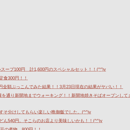
ープ100円 計1,600円のスペシャルセット！！(^^)v
定食300円！！
40万円全額ぶっこんでみた結果！！3月23日現在の結果がヤバい！！
横を通り新開地までウォーキング！！新開地焼きそばオープンして
そ分けしてもらい楽しい晩御飯でした。(^^)v
540円。そこらのお店より美味しいかも！！(^^)v
豆の煮物 800円！！