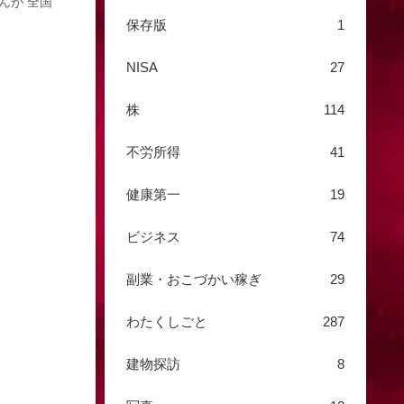
んが 全国
保存版
1
NISA
27
株
114
不労所得
41
健康第一
19
ビジネス
74
副業・おこづかい稼ぎ
29
わたくしごと
287
建物探訪
8