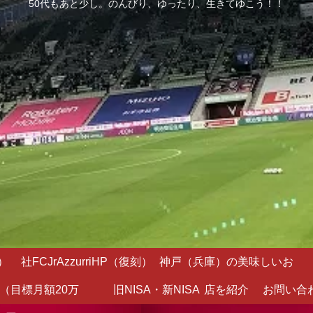
50代もあと少し。のんびり、ゆったり、生きてゆこう！！
）
社FCJrAzzurriHP（復刻）
神戸（兵庫）の美味しいお
（目標月額20万
旧NISA・新NISA
店を紹介
お問い合