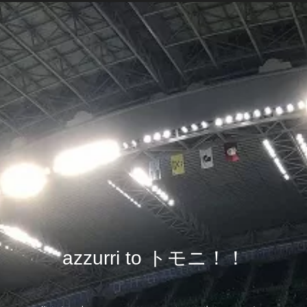
azzurri to トモニ！！