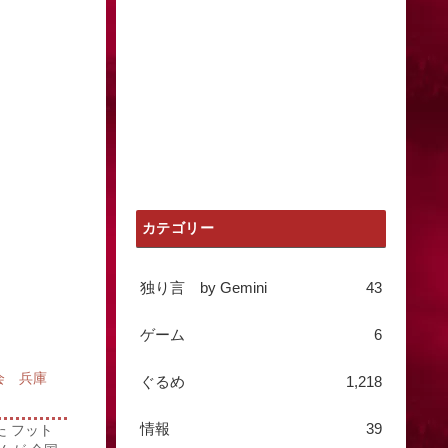
カテゴリー
独り言 by Gemini
43
ゲーム
6
会 兵庫
ぐるめ
1,218
情報
39
 フット