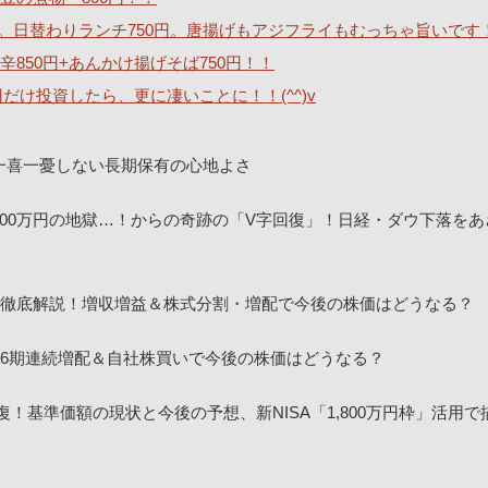
。日替わりランチ750円。唐揚げもアジフライもむっちゃ旨いです
850円+あんかけ揚げそば750円！！
0円だけ投資したら、更に凄いことに！！(^^)v
一喜一憂しない長期保有の心地よさ
00万円の地獄…！からの奇跡の「V字回復」！日経・ダウ下落をあ
決算を徹底解説！増収増益＆株式分割・増配で今後の株価はどうなる？
！16期連続増配＆自社株買いで今後の株価はどうなる？
回復！基準価額の現状と今後の予想、新NISA「1,800万円枠」活用