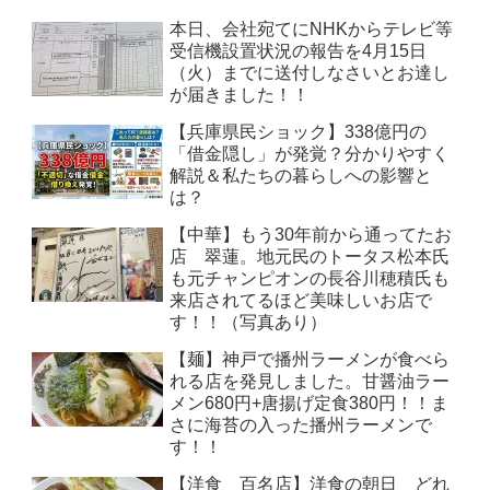
本日、会社宛てにNHKからテレビ等
受信機設置状況の報告を4月15日
（火）までに送付しなさいとお達し
が届きました！！
【兵庫県民ショック】338億円の
「借金隠し」が発覚？分かりやすく
解説＆私たちの暮らしへの影響と
は？
【中華】もう30年前から通ってたお
店 翠蓮。地元民のトータス松本氏
も元チャンピオンの長谷川穂積氏も
来店されてるほど美味しいお店で
す！！（写真あり）
【麺】神戸で播州ラーメンが食べら
れる店を発見しました。甘醤油ラー
メン680円+唐揚げ定食380円！！ま
さに海苔の入った播州ラーメンで
す！！
【洋食 百名店】洋食の朝日 どれ