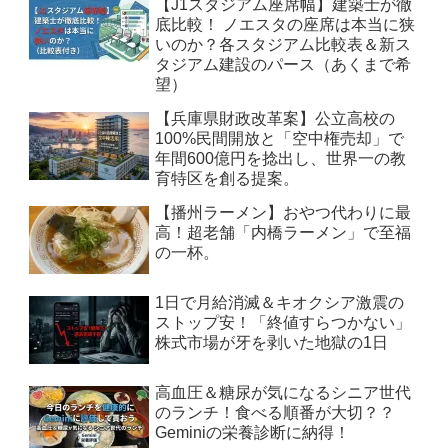
【J1スタジアム座席幅】建築士が徹
底比較！ ノエスタの座席は本当に狭
いのか？各スタジアム比較表＆新ス
タジアム建設のパース（あくまで希
望）
【兵庫県財政改革案】公立高校の
100%民間開放と「空中権売却」で
年間600億円を捻出し、世界一の教
育特区を創る提案。
【播州ラーメン】おやつ代わりに最
高！超老舗「内橋ラーメン」で至福
の一杯。
1日で月給消滅＆キオクシア激震の
ストップ安！「終値すらつかない」
株式市場が牙を剥いた地獄の1日
高血圧＆糖尿が気になるシニア世代
のランチ！食べる順番が大切？？
Geminiの栄養診断に納得！