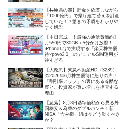
【兵庫県の謎】貯金を偽装しながら
「1000億円」で県庁建て替えを計画
していた！？驚きの矛盾をわかりや
すく解説
【本日完成！！最強の通信費節約】
月550円で30GB＋5分かけ放題！
iPhone1台で実現する「楽天株主優
待×povo2.0」のデュアルSIM運用が
神すぎる
【大改悪】東急不動産HD（3289）
の2026年6月株主優待に怒りの声！
「割引率アップ」の裏にある冷酷な
罠と、投資家が買い増しを拒否する
理由
【急落】8月3日基準価額から見る外
国株安＆為替のダブルパンチ！新
NISA「含み損」組は今どう動くべき
か？