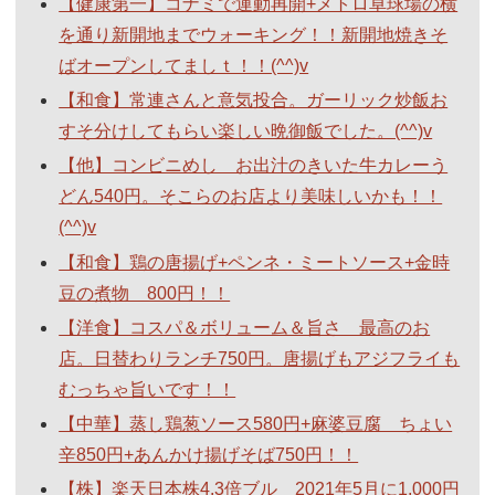
【健康第一】コナミで運動再開+メトロ卓球場の横
を通り新開地までウォーキング！！新開地焼きそ
ばオープンしてましｔ！！(^^)v
【和食】常連さんと意気投合。ガーリック炒飯お
すそ分けしてもらい楽しい晩御飯でした。(^^)v
【他】コンビニめし お出汁のきいた牛カレーう
どん540円。そこらのお店より美味しいかも！！
(^^)v
【和食】鶏の唐揚げ+ペンネ・ミートソース+金時
豆の煮物 800円！！
【洋食】コスパ＆ボリューム＆旨さ 最高のお
店。日替わりランチ750円。唐揚げもアジフライも
むっちゃ旨いです！！
【中華】蒸し鶏葱ソース580円+麻婆豆腐 ちょい
辛850円+あんかけ揚げそば750円！！
【株】楽天日本株4.3倍ブル 2021年5月に1,000円