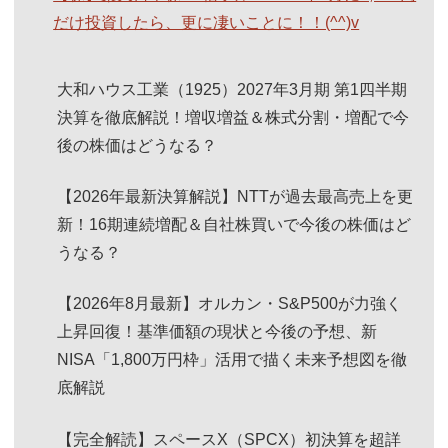
だけ投資したら、更に凄いことに！！(^^)v
大和ハウス工業（1925）2027年3月期 第1四半期
決算を徹底解説！増収増益＆株式分割・増配で今
後の株価はどうなる？
【2026年最新決算解説】NTTが過去最高売上を更
新！16期連続増配＆自社株買いで今後の株価はど
うなる？
【2026年8月最新】オルカン・S&P500が力強く
上昇回復！基準価額の現状と今後の予想、新
NISA「1,800万円枠」活用で描く未来予想図を徹
底解説
【完全解読】スペースX（SPCX）初決算を超詳