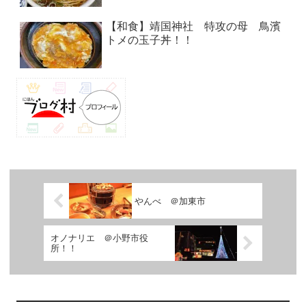
【和食】靖国神社 特攻の母 鳥濱
トメの玉子丼！！
やんべ ＠加東市
オノナリエ ＠小野市役
所！！