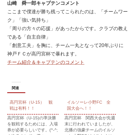
山崎 舜一郎キャプテンコメント
ここまで僕達が勝ち残ってこられたのは、「チームワー
ク」「強い気持ち」
「周りの方々の応援」があったからです。クラブの教え
である「自主自律」
「創意工夫」を胸に、チーム一丸となって20年ぶりに
神戸ＦＣが高円宮杯で暴れます。
チーム紹介＆キャプテンのコメント
関連
高円宮杯（U-15） 観
イルソーレ小野FC 全
戦は有料！！
国大会へ！！
高円宮杯（U-15)の準決勝
高円宮杯 関西大会が先週
を観戦するためには、入場
末に行われていましたが、
券が必要らしいです。(^-^;
北播の強豪チームのイルソ