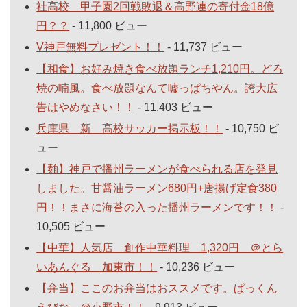
社高校 甲子園2回戦敗退＆高野連の寄付金18億
円？？
- 11,800 ビュー
V神戸無料プレゼント！！
- 11,737 ビュー
【和食】お好み焼き食べ放題ランチ1,210円。どろ
焼の喃風。食べ放題なんて嘘っぱちやん。誇大広
告はやめなさい！！
- 11,403 ビュー
兵庫県 新 高校サッカー掲示板！！
- 10,750 ビ
ュー
【麺】神戸で播州ラーメンが食べられる店を発見
しました。甘醤油ラーメン680円+唐揚げ定食380
円！！まさに海苔の入った播州ラーメンです！！
-
10,505 ビュー
【中華】人気店 創作中華料理 1,320円 ＠とら
いあんぐる 加東市！！
- 10,236 ビュー
【弁当】ここのお弁当はおススメです。ぱっくん