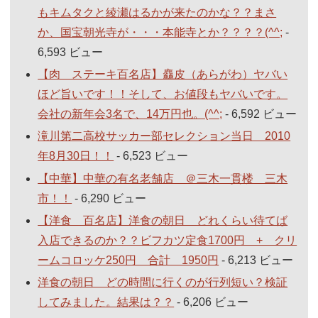
もキムタクと綾瀬はるかが来たのかな？？まさ
か、国宝朝光寺が・・・本能寺とか？？？？(^^;
-
6,593 ビュー
【肉 ステーキ百名店】麤皮（あらがわ）ヤバい
ほど旨いです！！そして、お値段もヤバいです。
会社の新年会3名で、14万円也。(^^;
- 6,592 ビュー
滝川第二高校サッカー部セレクション当日 2010
年8月30日！！
- 6,523 ビュー
【中華】中華の有名老舗店 ＠三木一貫楼 三木
市！！
- 6,290 ビュー
【洋食 百名店】洋食の朝日 どれくらい待てば
入店できるのか？？ビフカツ定食1700円 + クリ
ームコロッケ250円 合計 1950円
- 6,213 ビュー
洋食の朝日 どの時間に行くのが行列短い？検証
してみました。結果は？？
- 6,206 ビュー