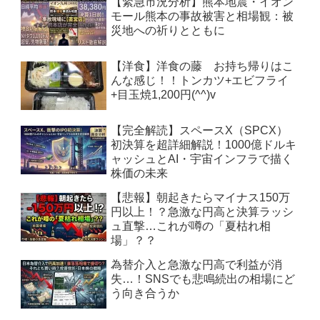
【緊急市況分析】熊本地震・イオン
モール熊本の事故被害と相場観：被
災地への祈りとともに
【洋食】洋食の藤 お持ち帰りはこ
んな感じ！！トンカツ+エビフライ
+目玉焼1,200円(^^)v
【完全解読】スペースX（SPCX）
初決算を超詳細解説！1000億ドルキ
ャッシュとAI・宇宙インフラで描く
株価の未来
【悲報】朝起きたらマイナス150万
円以上！？急激な円高と決算ラッシ
ュ直撃…これが噂の「夏枯れ相
場」？？
為替介入と急激な円高で利益が消
失…！SNSでも悲鳴続出の相場にど
う向き合うか