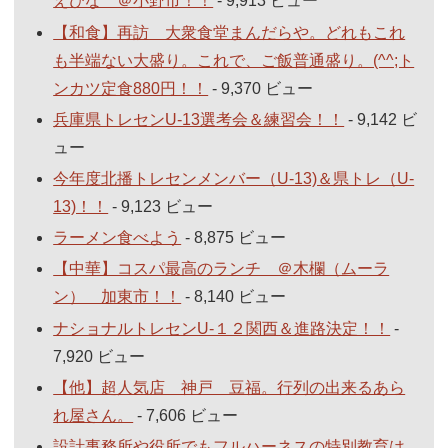
えびな ＠小野市！！
- 9,913 ビュー
【和食】再訪 大衆食堂まんだらや。どれもこれ
も半端ない大盛り。これで、ご飯普通盛り。(^^;ト
ンカツ定食880円！！
- 9,370 ビュー
兵庫県トレセンU-13選考会＆練習会！！
- 9,142 ビ
ュー
今年度北播トレセンメンバー（U-13)＆県トレ（U-
13)！！
- 9,123 ビュー
ラーメン食べよう
- 8,875 ビュー
【中華】コスパ最高のランチ ＠木欄（ムーラ
ン） 加東市！！
- 8,140 ビュー
ナショナルトレセンU-１２関西＆進路決定！！
-
7,920 ビュー
【他】超人気店 神戸 豆福。行列の出来るあら
れ屋さん。
- 7,606 ビュー
設計事務所や役所でもフルハーネスの特別教育は