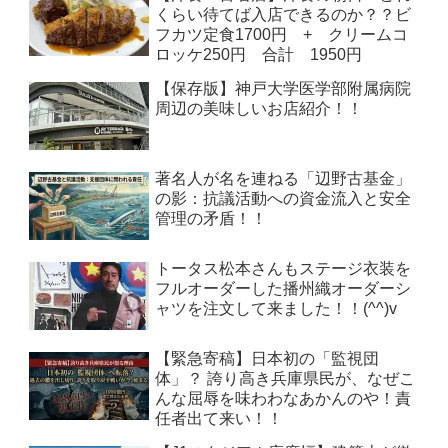
くらい待てば入店できるのか？？ビ
フカツ定食1700円 + クリームコ
ロッケ250円 合計 1950円
【保存版】神戸大学医学部附属病院
周辺の美味しいお店紹介！！
著名人が名を連ねる「辺野古基金」
の影：抗議活動への資金流入と安全
管理の矛盾！！
トータス松本さんもステージ衣装を
フルオーダーした播州織オーダーシ
ャツを注文して来ました！！(^^)v
【緊急寄稿】日本初の「監視団
体」？ 誇り高き兵庫県民が、なぜこ
んな屈辱を味わわなあかんのや！責
任者出て来い！！