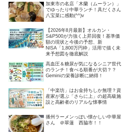
加東市の名店「木蘭（ムーラン）」
でゆったり中華ランチ！具だくさん
八宝菜に感動(^^)v
【2026年8月最新】オルカン・
S&P500が力強く上昇回復！基準価
額の現状と今後の予想、新
NISA「1,800万円枠」活用で描く未
来予想図を徹底解説
高血圧＆糖尿が気になるシニア世代
のランチ！食べる順番が大切？？
Geminiの栄養診断に納得！
「中楽坊」はお金持ちしか無理？資
産家が選ぶ「さらに上」の超高級施
設と高齢者のリアルな懐事情
播州ラーメンっぽい懐かしい中華屋
さん ＠翠蓮 西脇市！！