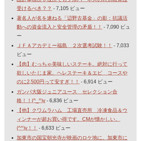
受けるべき？？
- 7,105 ビュー
著名人が名を連ねる「辺野古基金」の影：抗議活
動への資金流入と安全管理の矛盾！！
- 7,090 ビュ
ー
ＪＦＡアカデミー福島 ２次選考試験！！
- 7,033
ビュー
【肉】むっちゃ美味しいステーキ。絶対に行って
欲しいたじま家。ヘレステーキ＆エビ コースや
のに2,500円って安すぎ！！
- 6,914 ビュー
ガンバ大阪ジュニアユース セレクション合
格！！(^_^)v
- 6,836 ビュー
【他】クワムラハム 工場直売所 冷凍食品＆ウ
ィンナーが超お買い得です。CMが懐かしい。
(^^)v！！
- 6,633 ビュー
加東市の国宝朝光寺が映画のロケ地に。加東市に