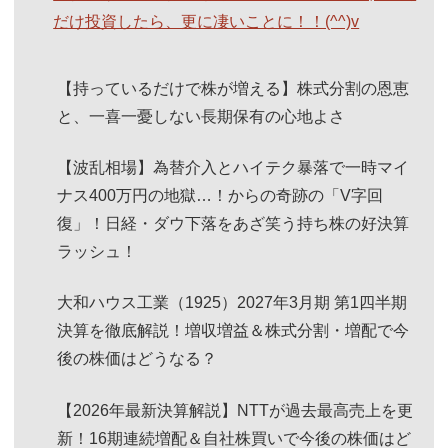
だけ投資したら、更に凄いことに！！(^^)v
【持っているだけで株が増える】株式分割の恩恵
と、一喜一憂しない長期保有の心地よさ
【波乱相場】為替介入とハイテク暴落で一時マイ
ナス400万円の地獄…！からの奇跡の「V字回
復」！日経・ダウ下落をあざ笑う持ち株の好決算
ラッシュ！
大和ハウス工業（1925）2027年3月期 第1四半期
決算を徹底解説！増収増益＆株式分割・増配で今
後の株価はどうなる？
【2026年最新決算解説】NTTが過去最高売上を更
新！16期連続増配＆自社株買いで今後の株価はど