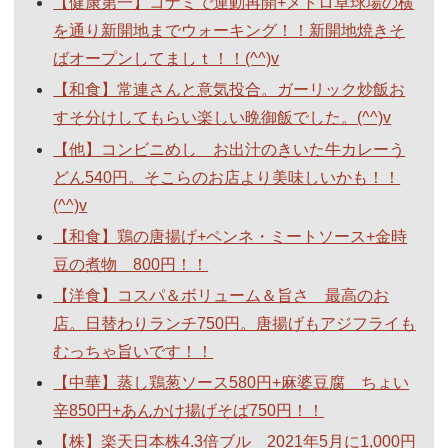
【健康第一】コナミで運動再開+メトロ卓球場の横
を通り新開地までウォーキング！！新開地焼きそ
ばオープンしてましｔ！！(^^)v
【和食】常連さんと意気投合。ガーリック炒飯お
すそ分けしてもらい楽しい晩御飯でした。(^^)v
【他】コンビニめし お出汁のきいた牛カレーう
どん540円。そこらのお店より美味しいかも！！
(^^)v
【和食】鶏の唐揚げ+ペンネ・ミートソース+金時
豆の煮物 800円！！
【洋食】コスパ＆ボリューム＆旨さ 最高のお
店。日替わりランチ750円。唐揚げもアジフライも
むっちゃ旨いです！！
【中華】蒸し鶏葱ソース580円+麻婆豆腐 ちょい
辛850円+あんかけ揚げそば750円！！
【株】楽天日本株4.3倍ブル 2021年5月に1,000円