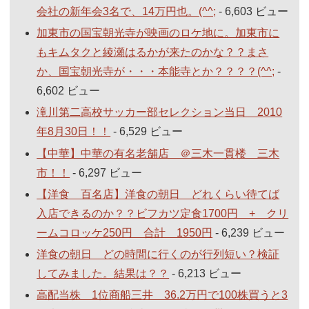
会社の新年会3名で、14万円也。(^^;
- 6,603 ビュー
加東市の国宝朝光寺が映画のロケ地に。加東市に
もキムタクと綾瀬はるかが来たのかな？？まさ
か、国宝朝光寺が・・・本能寺とか？？？？(^^;
-
6,602 ビュー
滝川第二高校サッカー部セレクション当日 2010
年8月30日！！
- 6,529 ビュー
【中華】中華の有名老舗店 ＠三木一貫楼 三木
市！！
- 6,297 ビュー
【洋食 百名店】洋食の朝日 どれくらい待てば
入店できるのか？？ビフカツ定食1700円 + クリ
ームコロッケ250円 合計 1950円
- 6,239 ビュー
洋食の朝日 どの時間に行くのが行列短い？検証
してみました。結果は？？
- 6,213 ビュー
高配当株 1位商船三井 36.2万円で100株買うと3