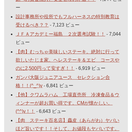
ー
設計事務所や役所でもフルハーネスの特別教育は
受けるべき？？
- 7,123 ビュー
ＪＦＡアカデミー福島 ２次選考試験！！
- 7,044
ビュー
【肉】むっちゃ美味しいステーキ。絶対に行って
欲しいたじま家。ヘレステーキ＆エビ コースや
のに2,500円って安すぎ！！
- 6,919 ビュー
ガンバ大阪ジュニアユース セレクション合
格！！(^_^)v
- 6,841 ビュー
【他】クワムラハム 工場直売所 冷凍食品＆ウ
ィンナーが超お買い得です。CMが懐かしい。
(^^)v！！
- 6,643 ビュー
【肉 ステーキ百名店】麤皮（あらがわ）ヤバい
ほど旨いです！！そして、お値段もヤバいです。