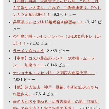
【和食】再訪 大衆食堂まんだらや。どれもこれ
も半端ない大盛り。これで、ご飯普通盛り。(^^;ト
ンカツ定食880円！！
- 9,376 ビュー
兵庫県トレセンU-13選考会＆練習会！！
- 9,149 ビ
ュー
今年度北播トレセンメンバー（U-13)＆県トレ（U-
13)！！
- 9,132 ビュー
ラーメン食べよう
- 8,885 ビュー
【中華】コスパ最高のランチ ＠木欄（ムーラ
ン） 加東市！！
- 8,146 ビュー
ナショナルトレセンU-１２関西＆進路決定！！
-
7,931 ビュー
【他】超人気店 神戸 豆福。行列の出来るあら
れ屋さん。
- 7,614 ビュー
著名人が名を連ねる「辺野古基金」の影：抗議活
動への資金流入と安全管理の矛盾！！
- 7,144 ビュ