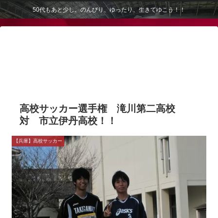
50代もあと少し。のんびり、ゆったり、生きてゆこう！！
高校サッカー選手権 滝川第二高校
対 市立伊丹高校！！
【兵庫】高校サッカー