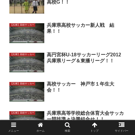
高校G！！
兵庫県高校サッカー新人戦 結
【兵庫】高校サッカー
果！！
高円宮杯U-18サッカーリーグ2012
【兵庫】高校サッカー
兵庫県リーグ＆東播リーグ！！
高校サッカー 神戸市１年生大
【兵庫】高校サッカー
会！！
兵庫県高等学校総合体育大会サッカ
【兵庫】高校サッカー
ー競技準々決勝組合せ！！
メニュー
ホーム
検索
トップ
サイドバー