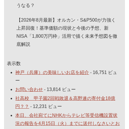
うなる？
【2026年8月最新】オルカン・S&P500が力強く
上昇回復！基準価額の現状と今後の予想、新
NISA「1,800万円枠」活用で描く未来予想図を徹
底解説
表示数
神戸（兵庫）の美味しいお店を紹介
- 16,751 ビュ
ー
お問い合わせ
- 13,814 ビュー
社高校 甲子園2回戦敗退＆高野連の寄付金18億
円？？
- 12,231 ビュー
本日、会社宛てにNHKからテレビ等受信機設置状
況の報告を4月15日（火）までに送付しなさいとお