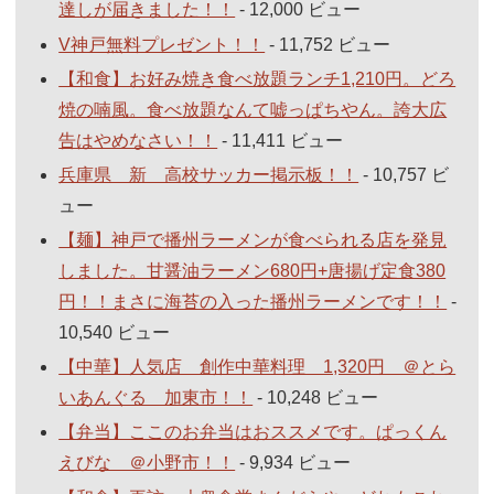
達しが届きました！！
- 12,000 ビュー
V神戸無料プレゼント！！
- 11,752 ビュー
【和食】お好み焼き食べ放題ランチ1,210円。どろ
焼の喃風。食べ放題なんて嘘っぱちやん。誇大広
告はやめなさい！！
- 11,411 ビュー
兵庫県 新 高校サッカー掲示板！！
- 10,757 ビ
ュー
【麺】神戸で播州ラーメンが食べられる店を発見
しました。甘醤油ラーメン680円+唐揚げ定食380
円！！まさに海苔の入った播州ラーメンです！！
-
10,540 ビュー
【中華】人気店 創作中華料理 1,320円 ＠とら
いあんぐる 加東市！！
- 10,248 ビュー
【弁当】ここのお弁当はおススメです。ぱっくん
えびな ＠小野市！！
- 9,934 ビュー