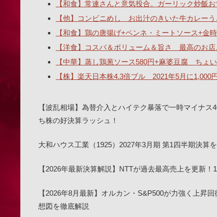
【和食】常連さんと意気投合。ガーリック炒飯おす
【他】コンビニめし お出汁のきいた牛カレーうどん
【和食】鶏の唐揚げ+ペンネ・ミートソース+金時
【洋食】コスパ＆ボリューム＆旨さ 最高のお店
【中華】蒸し鶏葱ソース580円+麻婆豆腐 ちょい辛
【株】楽天日本株4.3倍ブル 2021年5月に1,00
【波乱相場】為替介入とハイテク暴落で一時マイナス4
ち株の好決算ラッシュ！
大和ハウス工業（1925）2027年3月期 第1四半期
【2026年最新決算解説】NTTが過去最高売上を更新
【2026年8月最新】オルカン・S&P500が力強く上昇
想図を徹底解説