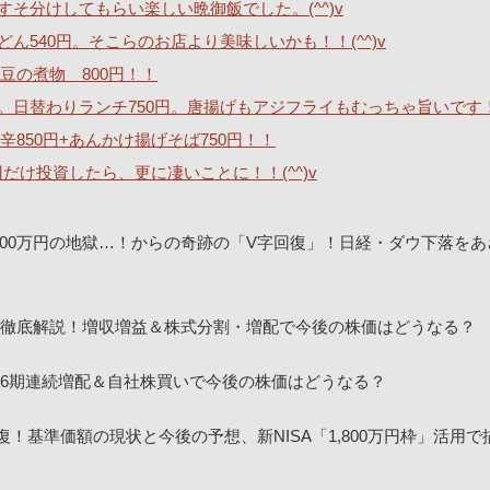
そ分けしてもらい楽しい晩御飯でした。(^^)v
540円。そこらのお店より美味しいかも！！(^^)v
豆の煮物 800円！！
。日替わりランチ750円。唐揚げもアジフライもむっちゃ旨いです
850円+あんかけ揚げそば750円！！
0円だけ投資したら、更に凄いことに！！(^^)v
00万円の地獄…！からの奇跡の「V字回復」！日経・ダウ下落をあ
決算を徹底解説！増収増益＆株式分割・増配で今後の株価はどうなる？
！16期連続増配＆自社株買いで今後の株価はどうなる？
回復！基準価額の現状と今後の予想、新NISA「1,800万円枠」活用