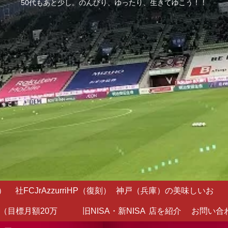
50代もあと少し。のんびり、ゆったり、生きてゆこう！！
）
社FCJrAzzurriHP（復刻）
神戸（兵庫）の美味しいお
（目標月額20万
旧NISA・新NISA
店を紹介
お問い合