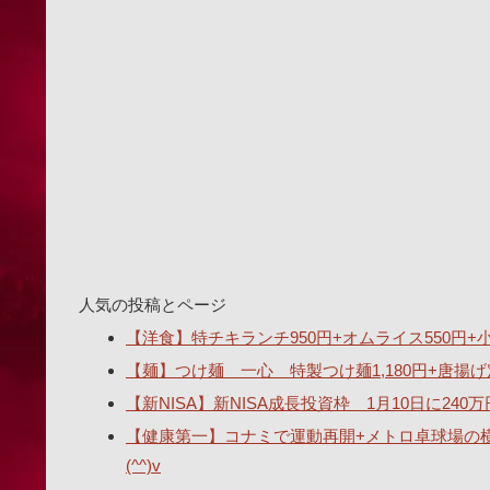
人気の投稿とページ
【洋食】特チキランチ950円+オムライス550円+小ス
【麺】つけ麺 一心 特製つけ麺1,180円+唐揚げ
【新NISA】新NISA成長投資枠 1月10日に2
【健康第一】コナミで運動再開+メトロ卓球場の
(^^)v