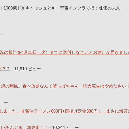
！1000億ドルキャッシュとAI・宇宙インフラで描く株価の未来
ュー
況の報告を4月15日（火）までに送付しなさいとお達しが届きまし
円？？
- 11,910 ビュー
どろ焼の喃風。食べ放題なんて嘘っぱちやん。誇大広告はやめなさい
 ビュー
ました。甘醤油ラーメン680円+唐揚げ定食380円！！まさに海苔
とらいあんぐる 加東市！！
- 10,244 ビュー