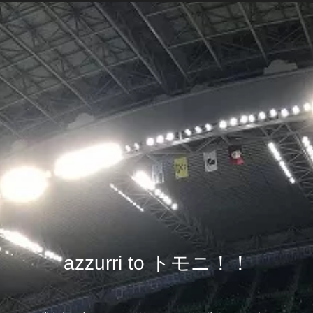
azzurri to トモニ！！