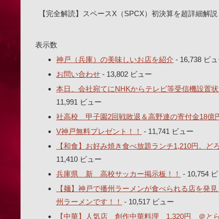
【完全解読】スペースX（SPCX）初決算を超詳細解説
表示数
神戸（兵庫）の美味しいお店を紹介
- 16,738 ビ
お問い合わせ
- 13,802 ビュー
本日、会社宛てにNHKからテレビ等受信機設置状
11,991 ビュー
社高校 甲子園2回戦敗退＆高野連の寄付金18億
V神戸無料プレゼント！！
- 11,741 ビュー
【和食】お好み焼き食べ放題ランチ1,210円。
11,410 ビュー
兵庫県 新 高校サッカー掲示板！！
- 10,754
【麺】神戸で播州ラーメンが食べられる店を発見し
州ラーメンです！！
- 10,517 ビュー
【中華】人気店 創作中華料理 1,320円 ＠