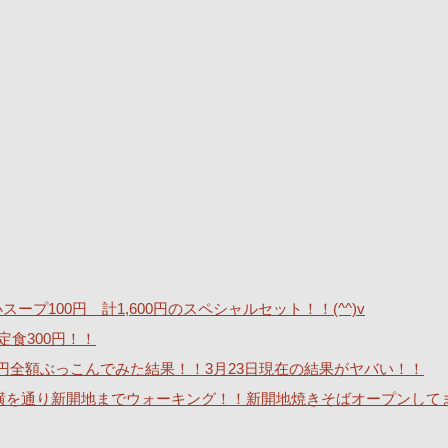
ープ100円 計1,600円のスペシャルセット！！(^^)v
定食300円！！
40万円全額ぶっこんでみた結果！！3月23日現在の結果がヤバい！！
横を通り新開地までウォーキング！！新開地焼きそばオープンして