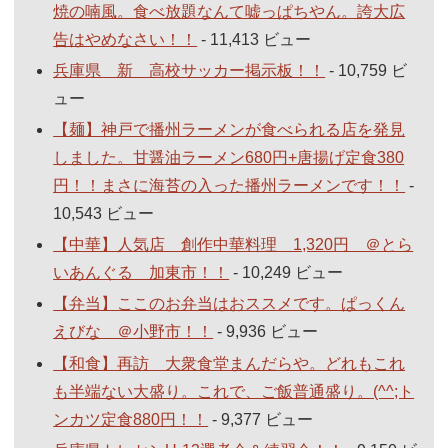
焼の喃風。食べ放題なんて嘘っぱちやん。誇大広
告はやめなさい！！
- 11,413 ビュー
兵庫県 新 高校サッカー掲示板！！
- 10,759 ビ
ュー
【麺】神戸で播州ラーメンが食べられる店を発見
しました。甘醤油ラーメン680円+唐揚げ定食380
円！！まさに海苔の入った播州ラーメンです！！
-
10,543 ビュー
【中華】人気店 創作中華料理 1,320円 ＠とら
いあんぐる 加東市！！
- 10,249 ビュー
【弁当】ここのお弁当はおススメです。ぱっくん
えびな ＠小野市！！
- 9,936 ビュー
【和食】再訪 大衆食堂まんだらや。どれもこれ
も半端ない大盛り。これで、ご飯普通盛り。(^^;ト
ンカツ定食880円！！
- 9,377 ビュー