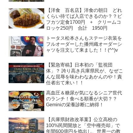
【洋食 百名店】洋食の朝日 どれ
くらい待てば入店できるのか？？ビ
フカツ定食1700円 + クリームコ
ロッケ250円 合計 1950円
トータス松本さんもステージ衣装を
フルオーダーした播州織オーダーシ
ャツを注文して来ました！！(^^)v
【緊急寄稿】日本初の「監視団
体」？ 誇り高き兵庫県民が、なぜこ
んな屈辱を味わわなあかんのや！責
任者出て来い！！
高血圧＆糖尿が気になるシニア世代
のランチ！食べる順番が大切？？
Geminiの栄養診断に納得！
【兵庫県財政改革案】公立高校の
100%民間開放と「空中権売却」で
年間600億円を捻出し、世界一の教