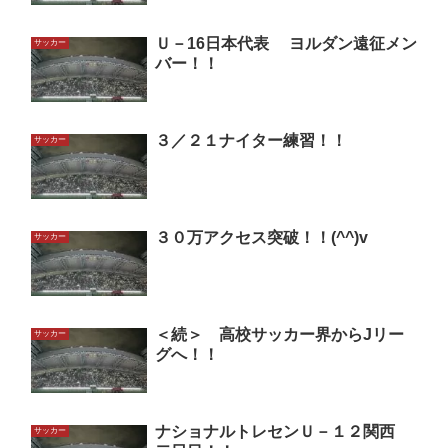
Ｕ－16日本代表 ヨルダン遠征メン
サッカー
バー！！
３／２１ナイター練習！！
サッカー
３０万アクセス突破！！(^^)v
サッカー
＜続＞ 高校サッカー界からJリー
サッカー
グへ！！
ナショナルトレセンＵ－１２関西
サッカー