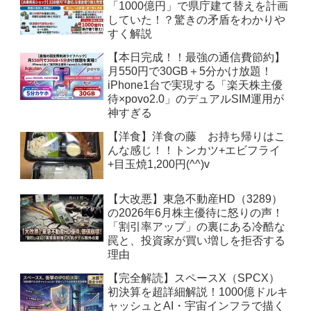
「1000億円」で県庁建て替えを計画
していた！？驚きの矛盾をわかりや
すく解説
【本日完成！！最強の通信費節約】
月550円で30GB＋5分かけ放題！
iPhone1台で実現する「楽天株主優
待×povo2.0」のデュアルSIM運用が
神すぎる
【洋食】洋食の藤 お持ち帰りはこ
んな感じ！！トンカツ+エビフライ
+目玉焼1,200円(^^)v
【大改悪】東急不動産HD（3289）
の2026年6月株主優待に怒りの声！
「割引率アップ」の裏にある冷酷な
罠と、投資家が買い増しを拒否する
理由
【完全解読】スペースX（SPCX）
初決算を超詳細解説！1000億ドルキ
ャッシュとAI・宇宙インフラで描く