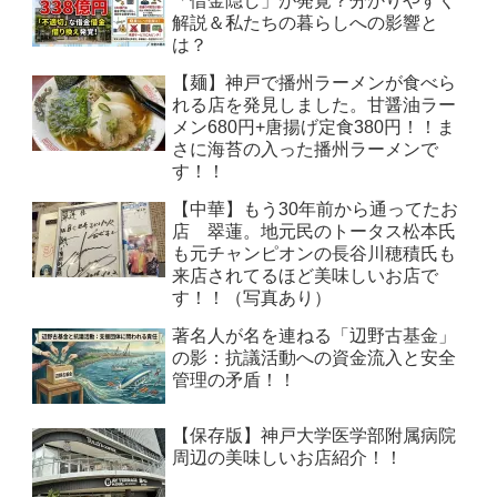
「借金隠し」が発覚？分かりやすく
解説＆私たちの暮らしへの影響と
は？
【麺】神戸で播州ラーメンが食べら
れる店を発見しました。甘醤油ラー
メン680円+唐揚げ定食380円！！ま
さに海苔の入った播州ラーメンで
す！！
【中華】もう30年前から通ってたお
店 翠蓮。地元民のトータス松本氏
も元チャンピオンの長谷川穂積氏も
来店されてるほど美味しいお店で
す！！（写真あり）
著名人が名を連ねる「辺野古基金」
の影：抗議活動への資金流入と安全
管理の矛盾！！
【保存版】神戸大学医学部附属病院
周辺の美味しいお店紹介！！