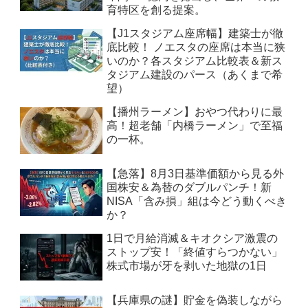
育特区を創る提案。
【J1スタジアム座席幅】建築士が徹
底比較！ ノエスタの座席は本当に狭
いのか？各スタジアム比較表＆新ス
タジアム建設のパース（あくまで希
望）
【播州ラーメン】おやつ代わりに最
高！超老舗「内橋ラーメン」で至福
の一杯。
【急落】8月3日基準価額から見る外
国株安＆為替のダブルパンチ！新
NISA「含み損」組は今どう動くべき
か？
1日で月給消滅＆キオクシア激震の
ストップ安！「終値すらつかない」
株式市場が牙を剥いた地獄の1日
【兵庫県の謎】貯金を偽装しながら