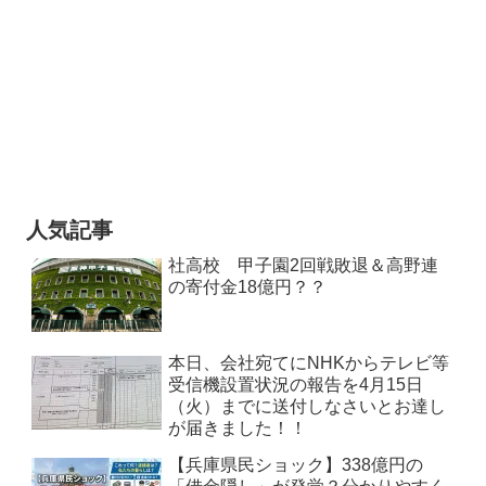
人気記事
社高校 甲子園2回戦敗退＆高野連
の寄付金18億円？？
本日、会社宛てにNHKからテレビ等
受信機設置状況の報告を4月15日
（火）までに送付しなさいとお達し
が届きました！！
【兵庫県民ショック】338億円の