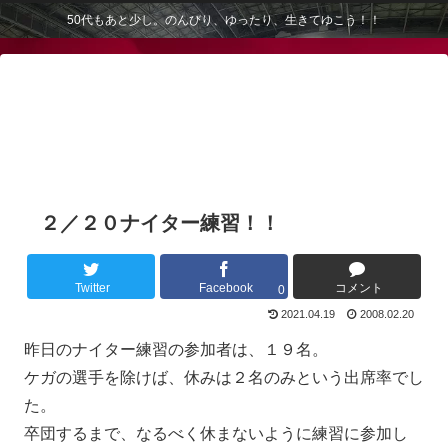
50代もあと少し。のんびり、ゆったり、生きてゆこう！！
２／２０ナイター練習！！
Twitter
Facebook
コメント
0
2021.04.19
2008.02.20
昨日のナイター練習の参加者は、１９名。
ケガの選手を除けば、休みは２名のみという出席率でし
た。
卒団するまで、なるべく休まないように練習に参加し