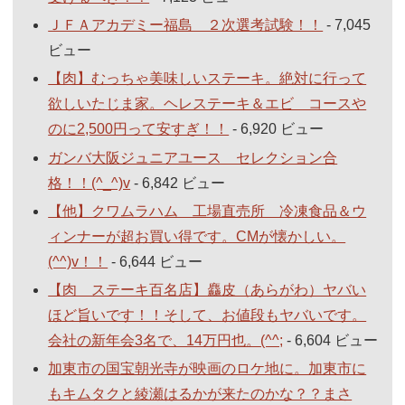
ＪＦＡアカデミー福島 ２次選考試験！！
- 7,045
ビュー
【肉】むっちゃ美味しいステーキ。絶対に行って
欲しいたじま家。ヘレステーキ＆エビ コースや
のに2,500円って安すぎ！！
- 6,920 ビュー
ガンバ大阪ジュニアユース セレクション合
格！！(^_^)v
- 6,842 ビュー
【他】クワムラハム 工場直売所 冷凍食品＆ウ
ィンナーが超お買い得です。CMが懐かしい。
(^^)v！！
- 6,644 ビュー
【肉 ステーキ百名店】麤皮（あらがわ）ヤバい
ほど旨いです！！そして、お値段もヤバいです。
会社の新年会3名で、14万円也。(^^;
- 6,604 ビュー
加東市の国宝朝光寺が映画のロケ地に。加東市に
もキムタクと綾瀬はるかが来たのかな？？まさ