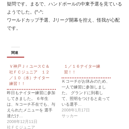
疑問です。まるで、ハンドボールの中東予選を見ている
ようでした。(^-^;
ワールドカップ予選、Jリーグ開幕を控え、怪我が心配
です。
関連
Ｖ神戸ＪｒユースＣ＆
１／１６ナイター練
社ＦＣジュニア １２
習！！
／１０（水）ナイター
Ｋコーチがお休みのため、
練習！！
一人で練習に参加しまし
昨日もナイター練習に参加
た。 グランドに到着し
してきました。 ６年生
て、照明をつけると走って
は、Ｎコーチ不在でも、与
いる選手…
えられたメニューを 選手
2008年1月17日
達だけ…
サッカー
2008年12月11日
社ＦＣジュニア