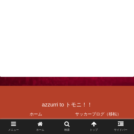
azzurri to トモニ！！
ホーム
サッカーブログ（移転）
社FCJrAzzurriHP（復刻）
神戸（兵庫）の美味しいお店を
紹介
メニュー
ホーム
検索
トップ
サイドバー