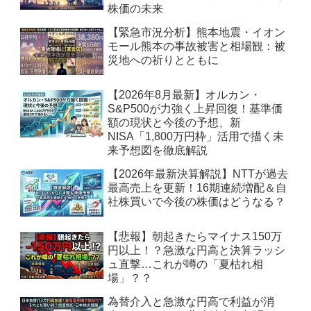
株価の未来
【緊急市況分析】熊本地震・イオン
モール熊本の事故被害と相場観：被
災地への祈りとともに
【2026年8月最新】オルカン・
S&P500が力強く上昇回復！基準価
額の現状と今後の予想、新
NISA「1,800万円枠」活用で描く未
来予想図を徹底解説
【2026年最新決算解説】NTTが過去
最高売上を更新！16期連続増配＆自
社株買いで今後の株価はどうなる？
【悲報】朝起きたらマイナス150万
円以上！？急激な円高と決算ラッシ
ュ直撃…これが噂の「夏枯れ相
場」？？
為替介入と急激な円高で利益が消