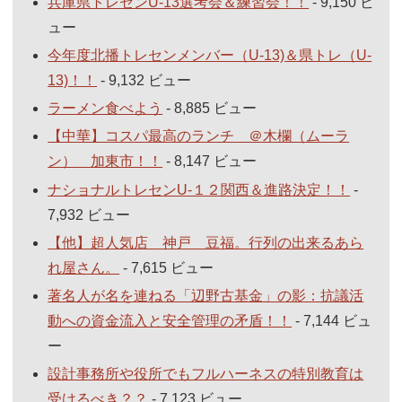
兵庫県トレセンU-13選考会＆練習会！！
- 9,150 ビ
ュー
今年度北播トレセンメンバー（U-13)＆県トレ（U-
13)！！
- 9,132 ビュー
ラーメン食べよう
- 8,885 ビュー
【中華】コスパ最高のランチ ＠木欄（ムーラ
ン） 加東市！！
- 8,147 ビュー
ナショナルトレセンU-１２関西＆進路決定！！
-
7,932 ビュー
【他】超人気店 神戸 豆福。行列の出来るあら
れ屋さん。
- 7,615 ビュー
著名人が名を連ねる「辺野古基金」の影：抗議活
動への資金流入と安全管理の矛盾！！
- 7,144 ビュ
ー
設計事務所や役所でもフルハーネスの特別教育は
受けるべき？？
- 7,123 ビュー