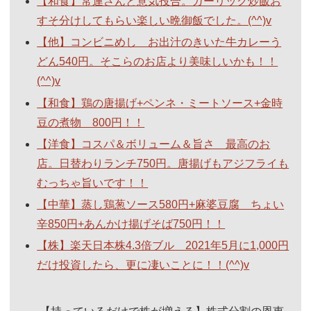
【和食】常連さんと意気投合。ガーリック炒飯お
すそ分けしてもらい楽しい晩御飯でした。(^^)v
【他】コンビニめし お出汁のきいた牛カレーう
どん540円。そこらのお店より美味しいかも！！
(^^)v
【和食】鶏の唐揚げ+ペンネ・ミートソース+金時
豆の煮物 800円！！
【洋食】コスパ＆ボリューム＆旨さ 最高のお
店。日替わりランチ750円。唐揚げもアジフライも
むっちゃ旨いです！！
【中華】蒸し鶏葱ソース580円+麻婆豆腐 ちょい
辛850円+あんかけ揚げそば750円！！
【株】楽天日本株4.3倍ブル 2021年5月に1,000円
だけ投資したら、更に凄いことに！！(^^)v