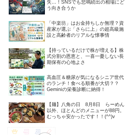
失…！SNSでも悲鳴続出の相場にど
う向き合うか
「中楽坊」はお金持ちしか無理？資
産家が選ぶ「さらに上」の超高級施
設と高齢者のリアルな懐事情
【持っているだけで株が増える】株
式分割の恩恵と、一喜一憂しない長
期保有の心地よさ
高血圧＆糖尿が気になるシニア世代
のランチ！食べる順番が大切？？
Geminiの栄養診断に納得！
【麺】八角の日 8月8日 らーめん
以外、ほとんどのメニューが88円。
むっちゃ安かったです！！(^^)v