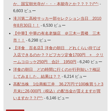
か、国宝朝光寺が・・・本能寺とか？？？？(^^;
-
6,603 ビュー
滝川第二高校サッカー部セレクション当日 2010
年8月30日！！
- 6,530 ビュー
【中華】中華の有名老舗店 ＠三木一貫楼 三木
市！！
- 6,298 ビュー
【洋食 百名店】洋食の朝日 どれくらい待てば
入店できるのか？？ビフカツ定食1700円 + クリ
ームコロッケ250円 合計 1950円
- 6,240 ビュー
洋食の朝日 どの時間に行くのが行列短い？検証
してみました。結果は？？
- 6,214 ビュー
高配当株 1位商船三井 36.2万円で100株買うと3
月末に26,000円（税込）の配当金が貰えますが買
いますか？？(^^;
- 6,146 ビュー