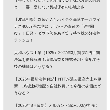
【持っているだけで株が増える】株式分割の恩恵
と、一喜一憂しない長期保有の心地よさ
【波乱相場】為替介入とハイテク暴落で一時マイ
ナス400万円の地獄…！からの奇跡の「V字回
復」！日経・ダウ下落をあざ笑う持ち株の好決算
ラッシュ！
大和ハウス工業（1925）2027年3月期 第1四半期
決算を徹底解説！増収増益＆株式分割・増配で今
後の株価はどうなる？
【2026年最新決算解説】NTTが過去最高売上を更
新！16期連続増配＆自社株買いで今後の株価はど
うなる？
【2026年8月最新】オルカン・S&P500が力強く