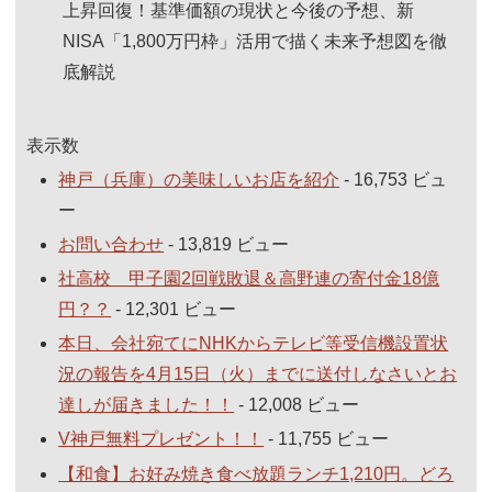
上昇回復！基準価額の現状と今後の予想、新
NISA「1,800万円枠」活用で描く未来予想図を徹
底解説
表示数
神戸（兵庫）の美味しいお店を紹介
- 16,753 ビュ
ー
お問い合わせ
- 13,819 ビュー
社高校 甲子園2回戦敗退＆高野連の寄付金18億
円？？
- 12,301 ビュー
本日、会社宛てにNHKからテレビ等受信機設置状
況の報告を4月15日（火）までに送付しなさいとお
達しが届きました！！
- 12,008 ビュー
V神戸無料プレゼント！！
- 11,755 ビュー
【和食】お好み焼き食べ放題ランチ1,210円。どろ