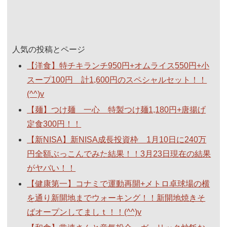
人気の投稿とページ
【洋食】特チキランチ950円+オムライス550円+小
スープ100円 計1,600円のスペシャルセット！！
(^^)v
【麺】つけ麺 一心 特製つけ麺1,180円+唐揚げ
定食300円！！
【新NISA】新NISA成長投資枠 1月10日に240万
円全額ぶっこんでみた結果！！3月23日現在の結果
がヤバい！！
【健康第一】コナミで運動再開+メトロ卓球場の横
を通り新開地までウォーキング！！新開地焼きそ
ばオープンしてましｔ！！(^^)v