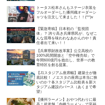
トータス松本さんもステージ衣装を
フルオーダーした播州織オーダーシ
ャツを注文して来ました！！(^^)v
【緊急寄稿】日本初の「監視団
体」？ 誇り高き兵庫県民が、なぜこ
んな屈辱を味わわなあかんのや！責
任者出て来い！！
【兵庫県財政改革案】公立高校の
100%民間開放と「空中権売却」で
年間600億円を捻出し、世界一の教
育特区を創る提案。
【J1スタジアム座席幅】建築士が徹
底比較！ ノエスタの座席は本当に狭
いのか？各スタジアム比較表＆新ス
タジアム建設のパース（あくまで希
望）
【播州ラーメン】おやつ代わりに最
高！超老舗「内橋ラーメン」で至福