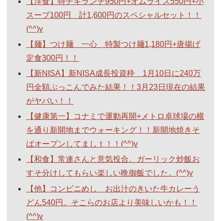
【洋食】特チキランチ950円+オムライス550円+小
スープ100円 計1,600円のスペシャルセット！！
(^^)v
【麺】つけ麺 一心 特製つけ麺1,180円+唐揚げ
定食300円！！
【新NISA】新NISA成長投資枠 1月10日に240万
円全額ぶっこんでみた結果！！3月23日現在の結果
がヤバい！！
【健康第一】コナミで運動再開+メトロ卓球場の横
を通り新開地までウォーキング！！新開地焼きそ
ばオープンしてましｔ！！(^^)v
【和食】常連さんと意気投合。ガーリック炒飯お
すそ分けしてもらい楽しい晩御飯でした。(^^)v
【他】コンビニめし お出汁のきいた牛カレーう
どん540円。そこらのお店より美味しいかも！！
(^^)v