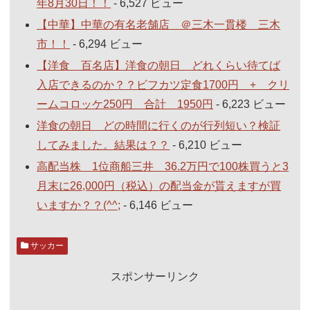
年8月30日！！
- 6,527 ビュー
【中華】中華の有名老舗店 ＠三木一貫楼 三木
市！！
- 6,294 ビュー
【洋食 百名店】洋食の朝日 どれくらい待てば
入店できるのか？？ビフカツ定食1700円 + クリ
ームコロッケ250円 合計 1950円
- 6,223 ビュー
洋食の朝日 どの時間に行くのが行列短い？検証
してみました。結果は？？
- 6,210 ビュー
高配当株 1位商船三井 36.2万円で100株買うと3
月末に26,000円（税込）の配当金が貰えますが買
いますか？？(^^;
- 6,146 ビュー
サッカー
スポンサーリンク