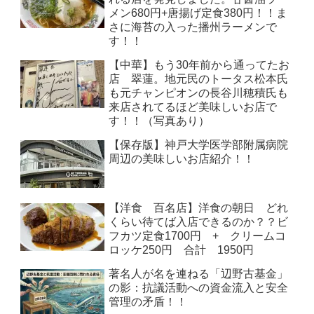
メン680円+唐揚げ定食380円！！ま
さに海苔の入った播州ラーメンで
す！！
【中華】もう30年前から通ってたお
店 翠蓮。地元民のトータス松本氏
も元チャンピオンの長谷川穂積氏も
来店されてるほど美味しいお店で
す！！（写真あり）
【保存版】神戸大学医学部附属病院
周辺の美味しいお店紹介！！
【洋食 百名店】洋食の朝日 どれ
くらい待てば入店できるのか？？ビ
フカツ定食1700円 + クリームコ
ロッケ250円 合計 1950円
著名人が名を連ねる「辺野古基金」
の影：抗議活動への資金流入と安全
管理の矛盾！！