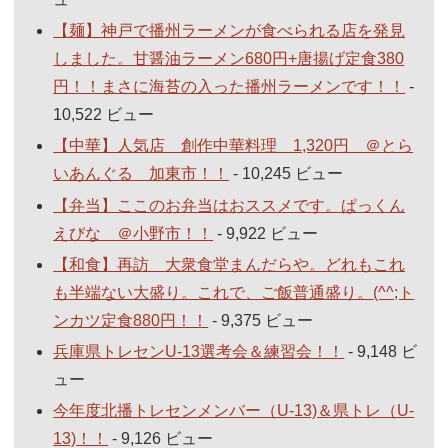
【麺】神戸で播州ラーメンが食べられる店を発見
しました。甘醤油ラーメン680円+唐揚げ定食380
円！！まさに海苔の入った播州ラーメンです！！
-
10,522 ビュー
【中華】人気店 創作中華料理 1,320円 ＠とら
いあんぐる 加東市！！
- 10,245 ビュー
【弁当】ここのお弁当はおススメです。ぱっくん
えびな ＠小野市！！
- 9,922 ビュー
【和食】再訪 大衆食堂まんだらや。どれもこれ
も半端ない大盛り。これで、ご飯普通盛り。(^^;ト
ンカツ定食880円！！
- 9,375 ビュー
兵庫県トレセンU-13選考会＆練習会！！
- 9,148 ビ
ュー
今年度北播トレセンメンバー（U-13)＆県トレ（U-
13)！！
- 9,126 ビュー