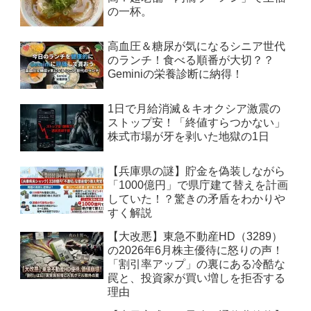
の一杯。
高血圧＆糖尿が気になるシニア世代
のランチ！食べる順番が大切？？
Geminiの栄養診断に納得！
1日で月給消滅＆キオクシア激震の
ストップ安！「終値すらつかない」
株式市場が牙を剥いた地獄の1日
【兵庫県の謎】貯金を偽装しながら
「1000億円」で県庁建て替えを計画
していた！？驚きの矛盾をわかりや
すく解説
【大改悪】東急不動産HD（3289）
の2026年6月株主優待に怒りの声！
「割引率アップ」の裏にある冷酷な
罠と、投資家が買い増しを拒否する
理由