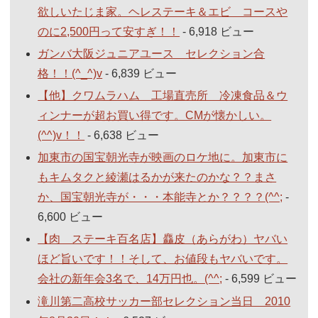
欲しいたじま家。ヘレステーキ＆エビ コースや
のに2,500円って安すぎ！！
- 6,918 ビュー
ガンバ大阪ジュニアユース セレクション合
格！！(^_^)v
- 6,839 ビュー
【他】クワムラハム 工場直売所 冷凍食品＆ウ
ィンナーが超お買い得です。CMが懐かしい。
(^^)v！！
- 6,638 ビュー
加東市の国宝朝光寺が映画のロケ地に。加東市に
もキムタクと綾瀬はるかが来たのかな？？まさ
か、国宝朝光寺が・・・本能寺とか？？？？(^^;
-
6,600 ビュー
【肉 ステーキ百名店】麤皮（あらがわ）ヤバい
ほど旨いです！！そして、お値段もヤバいです。
会社の新年会3名で、14万円也。(^^;
- 6,599 ビュー
滝川第二高校サッカー部セレクション当日 2010