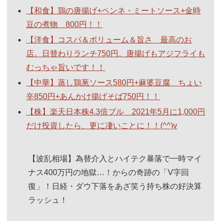
【和食】鶏の唐揚げ+ペンネ・ミートソース+金時
豆の煮物 800円！！
【洋食】コスパ＆ボリューム＆旨さ 最高のお
店。日替わりランチ750円。唐揚げもアジフライも
むっちゃ旨いです！！
【中華】蒸し鶏葱ソース580円+麻婆豆腐 ちょい
辛850円+あんかけ揚げそば750円！！
【株】楽天日本株4.3倍ブル 2021年5月に1,000円
だけ投資したら、更に凄いことに！！(^^)v
【波乱相場】為替介入とハイテク暴落で一時マイ
ナス400万円の地獄…！からの奇跡の「V字回
復」！日経・ダウ下落をあざ笑う持ち株の好決算
ラッシュ！