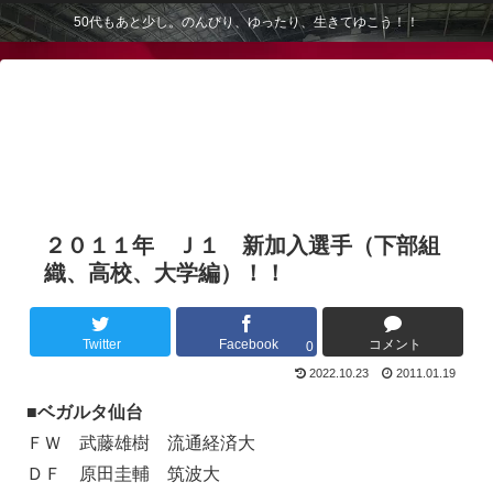
50代もあと少し。のんびり、ゆったり、生きてゆこう！！
２０１１年 Ｊ１ 新加入選手（下部組
織、高校、大学編）！！
Twitter
Facebook
コメント
0
2022.10.23
2011.01.19
■ベガルタ仙台
ＦＷ 武藤雄樹 流通経済大
ＤＦ 原田圭輔 筑波大