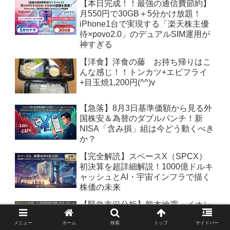
【本日完成！！最強の通信費節約】
月550円で30GB＋5分かけ放題！
iPhone1台で実現する「楽天株主優
待×povo2.0」のデュアルSIM運用が
神すぎる
【洋食】洋食の藤 お持ち帰りはこ
んな感じ！！トンカツ+エビフライ
+目玉焼1,200円(^^)v
【急落】8月3日基準価額から見る外
国株安＆為替のダブルパンチ！新
NISA「含み損」組は今どう動くべき
か？
【完全解読】スペースX（SPCX）
初決算を超詳細解説！1000億ドルキ
ャッシュとAI・宇宙インフラで描く
株価の未来
【緊急市況分析】熊本地震・イオン
モール熊本の事故被害と相場観：被
メニュー
ホーム
検索
トップ
サイドバー
災地への祈りとともに