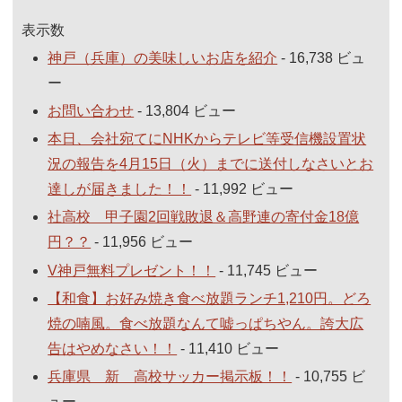
表示数
神戸（兵庫）の美味しいお店を紹介
- 16,738 ビュ
ー
お問い合わせ
- 13,804 ビュー
本日、会社宛てにNHKからテレビ等受信機設置状
況の報告を4月15日（火）までに送付しなさいとお
達しが届きました！！
- 11,992 ビュー
社高校 甲子園2回戦敗退＆高野連の寄付金18億
円？？
- 11,956 ビュー
V神戸無料プレゼント！！
- 11,745 ビュー
【和食】お好み焼き食べ放題ランチ1,210円。どろ
焼の喃風。食べ放題なんて嘘っぱちやん。誇大広
告はやめなさい！！
- 11,410 ビュー
兵庫県 新 高校サッカー掲示板！！
- 10,755 ビ
ュー