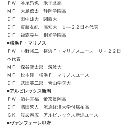
ＦＷ 谷尾昂也 米子北高
ＭＦ 大島僚太 静岡学園高
ＤＦ 田中雄大 関西大
ＤＦ 實藤友紀 高知大 Ｕ―２２日本代表
ＤＦ 福森晃斗 桐光学園高
■横浜Ｆ・マリノス
ＦＷ 小野裕二 横浜Ｆ・マリノスユース Ｕ－２２日
本代表
ＭＦ 森谷賢太郎 筑波大
ＭＦ 松本翔 横浜Ｆ・マリノスユース
ＤＦ 武田英二郎 青山学院大
■アルビレックス新潟
ＦＷ 酒井宣福 帝京長岡高
ＤＦ 増田繁人 流通経済大学付属柏高
ＧＫ 渡辺泰広 アルビレックス新潟ユース
■ヴァンフォーレ甲府