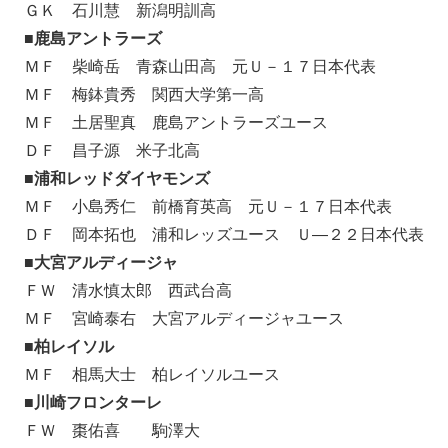
ＧＫ 石川慧 新潟明訓高
■鹿島アントラーズ
ＭＦ 柴崎岳 青森山田高 元Ｕ－１７日本代表
ＭＦ 梅鉢貴秀 関西大学第一高
ＭＦ 土居聖真 鹿島アントラーズユース
ＤＦ 昌子源 米子北高
■浦和レッドダイヤモンズ
ＭＦ 小島秀仁 前橋育英高 元Ｕ－１７日本代表
ＤＦ 岡本拓也 浦和レッズユース Ｕ―２２日本代表
■大宮アルディージャ
ＦＷ 清水慎太郎 西武台高
ＭＦ 宮崎泰右 大宮アルディージャユース
■柏レイソル
ＭＦ 相馬大士 柏レイソルユース
■川崎フロンターレ
ＦＷ 棗佑喜 駒澤大