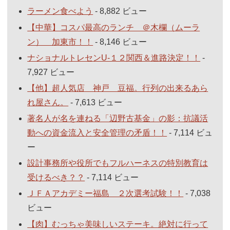
ラーメン食べよう
- 8,882 ビュー
【中華】コスパ最高のランチ ＠木欄（ムーラ
ン） 加東市！！
- 8,146 ビュー
ナショナルトレセンU-１２関西＆進路決定！！
-
7,927 ビュー
【他】超人気店 神戸 豆福。行列の出来るあら
れ屋さん。
- 7,613 ビュー
著名人が名を連ねる「辺野古基金」の影：抗議活
動への資金流入と安全管理の矛盾！！
- 7,114 ビュ
ー
設計事務所や役所でもフルハーネスの特別教育は
受けるべき？？
- 7,114 ビュー
ＪＦＡアカデミー福島 ２次選考試験！！
- 7,038
ビュー
【肉】むっちゃ美味しいステーキ。絶対に行って