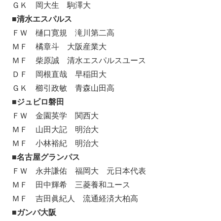
ＧＫ 岡大生 駒澤大
■清水エスパルス
ＦＷ 樋口寛規 滝川第二高
ＭＦ 橘章斗 大阪産業大
ＭＦ 柴原誠 清水エスパルスユース
ＤＦ 岡根直哉 早稲田大
ＧＫ 櫛引政敏 青森山田高
■ジュビロ磐田
ＦＷ 金園英学 関西大
ＭＦ 山田大記 明治大
ＭＦ 小林裕紀 明治大
■名古屋グランパス
ＦＷ 永井謙佑 福岡大 元日本代表
ＭＦ 田中輝希 三菱養和ユース
ＭＦ 吉田眞紀人 流通経済大柏高
■ガンバ大阪