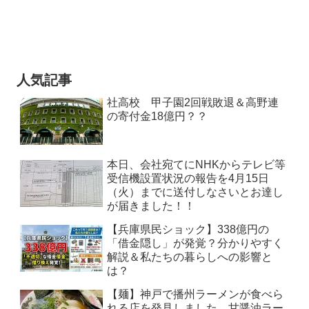
人気記事
社高校 甲子園2回戦敗退＆高野連
の寄付金18億円？？
本日、会社宛てにNHKからテレビ等
受信機設置状況の報告を4月15日
（火）までに送付しなさいとお達し
が届きました！！
【兵庫県民ショック】338億円の
「借金隠し」が発覚？分かりやすく
解説＆私たちの暮らしへの影響と
は？
【麺】神戸で播州ラーメンが食べら
れる店を発見しました。甘醤油ラー