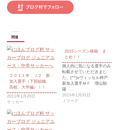
関連
2015シーズン移籍 ま
とめ！！
個人的に気になる選手のみ
転載させていただきまし
２０１１年 Ｊ２ 新
た。(^^)vヴィッセル神戸
加入選手（下部組織、
新加入選手ＭＦ 増山朝
高校、大学編）！！
陽 …
2015年1月31日
2011年1月20日
Ｊリーグ
サッカー