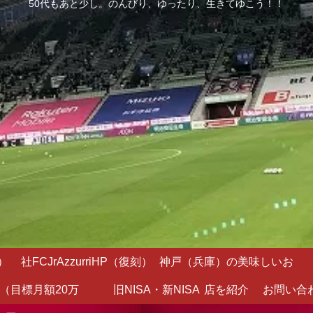
50代もあと少し。のんびり、ゆったり、生きてゆこう！！
）
社FCJrAzzurriHP（復刻）
神戸（兵庫）の美味しいお
（目標月額20万
旧NISA・新NISA
店を紹介
お問い合