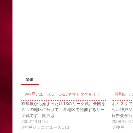
関連
V神戸JrユースC U-13ヤマトタケル！！
浦和レッ
昨年度から始まったU-13のリーグ戦。全国を
ホムスタで
５つの地区に分けて、各地区で開催するリー
セル神戸ジ
グ戦です。関西は…
報告会が行
2008年4月4日
2009年8月
V神戸ジュニアユースU13
Ｖ神戸