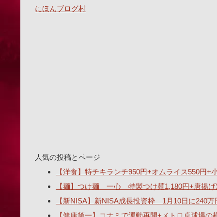
にほんブログ村
人気の投稿とページ
【洋食】特チキランチ950円+オムライス550円+小ス
【麺】つけ麺 一心 特製つけ麺1,180円+唐揚げ
【新NISA】新NISA成長投資枠 1月10日に2
【健康第一】コナミで運動再開+メトロ卓球場の