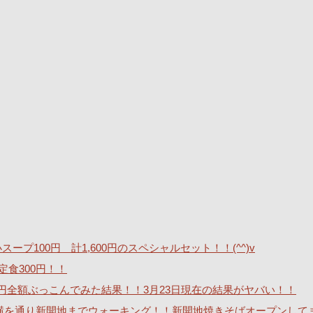
ープ100円 計1,600円のスペシャルセット！！(^^)v
定食300円！！
40万円全額ぶっこんでみた結果！！3月23日現在の結果がヤバい！！
横を通り新開地までウォーキング！！新開地焼きそばオープンして