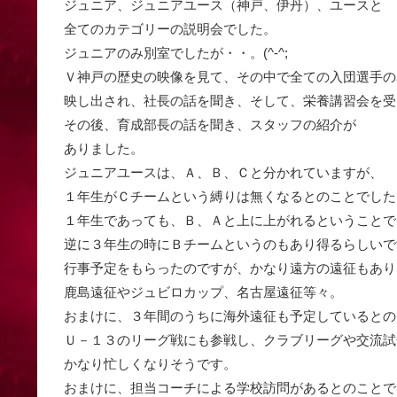
ジュニア、ジュニアユース（神戸、伊丹）、ユースと
全てのカテゴリーの説明会でした。
ジュニアのみ別室でしたが・・。(^-^;
Ｖ神戸の歴史の映像を見て、その中で全ての入団選手の
映し出され、社長の話を聞き、そして、栄養講習会を受
その後、育成部長の話を聞き、スタッフの紹介が
ありました。
ジュニアユースは、Ａ、Ｂ、Ｃと分かれていますが、
１年生がＣチームという縛りは無くなるとのことでした
１年生であっても、Ｂ、Ａと上に上がれるということで
逆に３年生の時にＢチームというのもあり得るらしいです。
行事予定をもらったのですが、かなり遠方の遠征もあり
鹿島遠征やジュビロカップ、名古屋遠征等々。
おまけに、３年間のうちに海外遠征も予定しているとのこと
Ｕ－１３のリーグ戦にも参戦し、クラブリーグや交流試
かなり忙しくなりそうです。
おまけに、担当コーチによる学校訪問があるとのことで