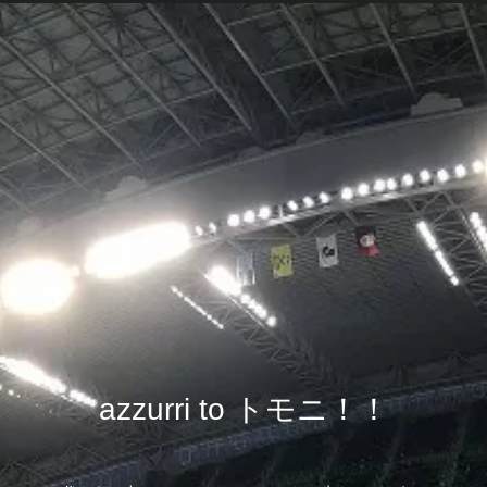
azzurri to トモニ！！