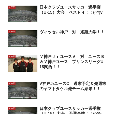
日本クラブユースサッカー選手権
Ｖ神戸
（U-15）大会 ベスト４！！(^^)v
ヴィッセル神戸 対 拓殖大学！！
Ｖ神戸
Ｖ神戸ＪｒユースＡ 対 ユースＢ
Ｖ神戸
＆Ｖ神戸ユース プリンスリーグU-
18関西！！
V神戸JrユースC 週末予定＆先週末
Ｖ神戸
のヤマトタケル他チーム結果！！
日本クラブユースサッカー選手権
Ｖ神戸
（U-15）大会 予選全勝！！(^^)v