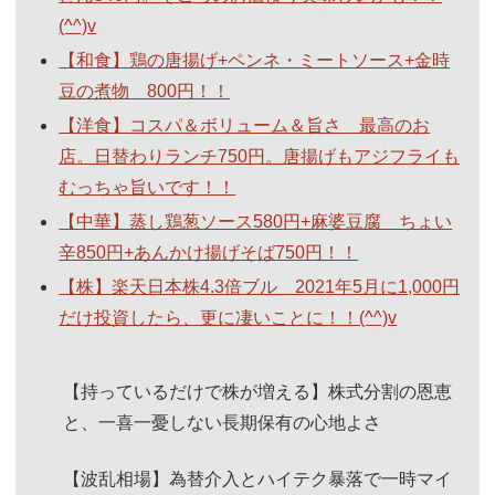
(^^)v
【和食】鶏の唐揚げ+ペンネ・ミートソース+金時
豆の煮物 800円！！
【洋食】コスパ＆ボリューム＆旨さ 最高のお
店。日替わりランチ750円。唐揚げもアジフライも
むっちゃ旨いです！！
【中華】蒸し鶏葱ソース580円+麻婆豆腐 ちょい
辛850円+あんかけ揚げそば750円！！
【株】楽天日本株4.3倍ブル 2021年5月に1,000円
だけ投資したら、更に凄いことに！！(^^)v
【持っているだけで株が増える】株式分割の恩恵
と、一喜一憂しない長期保有の心地よさ
【波乱相場】為替介入とハイテク暴落で一時マイ