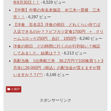
年8月30日！！
- 6,529 ビュー
【中華】中華の有名老舗店 ＠三木一貫楼 三木
市！！
- 6,297 ビュー
【洋食 百名店】洋食の朝日 どれくらい待てば
入店できるのか？？ビフカツ定食1700円 + クリ
ームコロッケ250円 合計 1950円
- 6,240 ビュー
洋食の朝日 どの時間に行くのが行列短い？検証
してみました。結果は？？
- 6,213 ビュー
高配当株 1位商船三井 36.2万円で100株買うと3
月末に26,000円（税込）の配当金が貰えますが買
いますか？？(^^;
- 6,146 ビュー
Ｖ神戸
スポンサーリンク