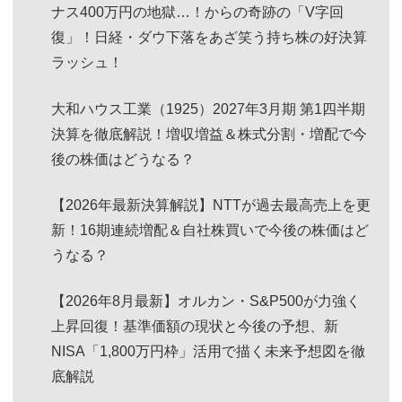
ナス400万円の地獄…！からの奇跡の「V字回
復」！日経・ダウ下落をあざ笑う持ち株の好決算
ラッシュ！
大和ハウス工業（1925）2027年3月期 第1四半期
決算を徹底解説！増収増益＆株式分割・増配で今
後の株価はどうなる？
【2026年最新決算解説】NTTが過去最高売上を更
新！16期連続増配＆自社株買いで今後の株価はど
うなる？
【2026年8月最新】オルカン・S&P500が力強く
上昇回復！基準価額の現状と今後の予想、新
NISA「1,800万円枠」活用で描く未来予想図を徹
底解説