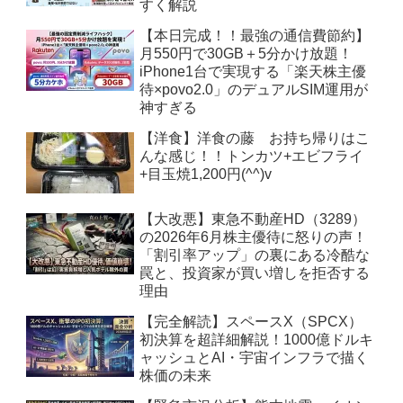
すく解説
【本日完成！！最強の通信費節約】
月550円で30GB＋5分かけ放題！
iPhone1台で実現する「楽天株主優
待×povo2.0」のデュアルSIM運用が
神すぎる
【洋食】洋食の藤 お持ち帰りはこ
んな感じ！！トンカツ+エビフライ
+目玉焼1,200円(^^)v
【大改悪】東急不動産HD（3289）
の2026年6月株主優待に怒りの声！
「割引率アップ」の裏にある冷酷な
罠と、投資家が買い増しを拒否する
理由
【完全解読】スペースX（SPCX）
初決算を超詳細解説！1000億ドルキ
ャッシュとAI・宇宙インフラで描く
株価の未来