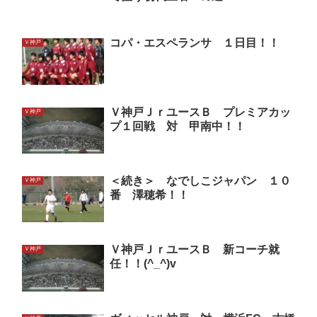
コパ・エスペランサ １日目！！
Ｖ神戸
Ｖ神戸ＪｒユースＢ プレミアカッ
Ｖ神戸
プ１回戦 対 甲南中！！
＜続き＞ なでしこジャパン １０
Ｖ神戸
番 澤穂希！！
Ｖ神戸ＪｒユースＢ 新コーチ就
Ｖ神戸
任！！(^_^)v