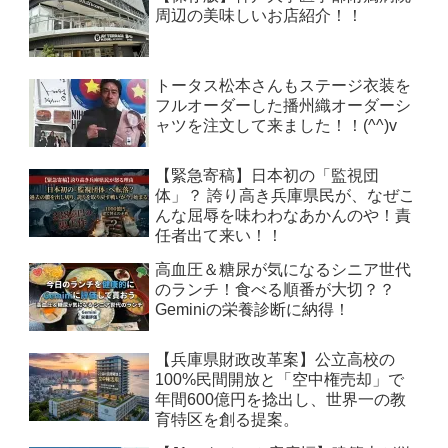
周辺の美味しいお店紹介！！
トータス松本さんもステージ衣装を
フルオーダーした播州織オーダーシ
ャツを注文して来ました！！(^^)v
【緊急寄稿】日本初の「監視団
体」？ 誇り高き兵庫県民が、なぜこ
んな屈辱を味わわなあかんのや！責
任者出て来い！！
高血圧＆糖尿が気になるシニア世代
のランチ！食べる順番が大切？？
Geminiの栄養診断に納得！
【兵庫県財政改革案】公立高校の
100%民間開放と「空中権売却」で
年間600億円を捻出し、世界一の教
育特区を創る提案。