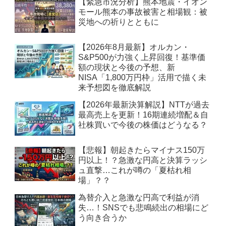
【緊急市況分析】熊本地震・イオン
モール熊本の事故被害と相場観：被
災地への祈りとともに
【2026年8月最新】オルカン・
S&P500が力強く上昇回復！基準価
額の現状と今後の予想、新
NISA「1,800万円枠」活用で描く未
来予想図を徹底解説
【2026年最新決算解説】NTTが過去
最高売上を更新！16期連続増配＆自
社株買いで今後の株価はどうなる？
【悲報】朝起きたらマイナス150万
円以上！？急激な円高と決算ラッシ
ュ直撃…これが噂の「夏枯れ相
場」？？
為替介入と急激な円高で利益が消
失…！SNSでも悲鳴続出の相場にど
う向き合うか