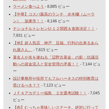
ラーメン食べよう
- 8,885 ビュー
【中華】コスパ最高のランチ ＠木欄（ムーラ
ン） 加東市！！
- 8,146 ビュー
ナショナルトレセンU-１２関西＆進路決定！！
-
7,931 ビュー
【他】超人気店 神戸 豆福。行列の出来るあら
れ屋さん。
- 7,615 ビュー
著名人が名を連ねる「辺野古基金」の影：抗議活
動への資金流入と安全管理の矛盾！！
- 7,144 ビュ
ー
設計事務所や役所でもフルハーネスの特別教育は
受けるべき？？
- 7,123 ビュー
ＪＦＡアカデミー福島 ２次選考試験！！
- 7,045
ビュー
【肉】むっちゃ美味しいステーキ。絶対に行って