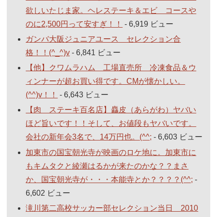
欲しいたじま家。ヘレステーキ＆エビ コースや
のに2,500円って安すぎ！！
- 6,919 ビュー
ガンバ大阪ジュニアユース セレクション合
格！！(^_^)v
- 6,841 ビュー
【他】クワムラハム 工場直売所 冷凍食品＆ウ
ィンナーが超お買い得です。CMが懐かしい。
(^^)v！！
- 6,643 ビュー
【肉 ステーキ百名店】麤皮（あらがわ）ヤバい
ほど旨いです！！そして、お値段もヤバいです。
会社の新年会3名で、14万円也。(^^;
- 6,603 ビュー
加東市の国宝朝光寺が映画のロケ地に。加東市に
もキムタクと綾瀬はるかが来たのかな？？まさ
か、国宝朝光寺が・・・本能寺とか？？？？(^^;
-
6,602 ビュー
滝川第二高校サッカー部セレクション当日 2010