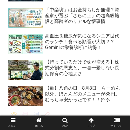
「中楽坊」はお金持ちしか無理？資
産家が選ぶ「さらに上」の超高級施
設と高齢者のリアルな懐事情
高血圧＆糖尿が気になるシニア世代
のランチ！食べる順番が大切？？
Geminiの栄養診断に納得！
【持っているだけで株が増える】株
式分割の恩恵と、一喜一憂しない長
期保有の心地よさ
【麺】八角の日 8月8日 らーめん
以外、ほとんどのメニューが88円。
むっちゃ安かったです！！(^^)v
メニュー
ホーム
検索
トップ
サイドバー