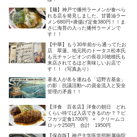
【麺】神戸で播州ラーメンが食べら
れる店を発見しました。甘醤油ラー
メン680円+唐揚げ定食380円！！ま
さに海苔の入った播州ラーメンで
す！！
【中華】もう30年前から通ってたお
店 翠蓮。地元民のトータス松本氏
も元チャンピオンの長谷川穂積氏も
来店されてるほど美味しいお店で
す！！（写真あり）
著名人が名を連ねる「辺野古基金」
の影：抗議活動への資金流入と安全
管理の矛盾！！
【洋食 百名店】洋食の朝日 どれ
くらい待てば入店できるのか？？ビ
フカツ定食1700円 + クリームコ
ロッケ250円 合計 1950円
【保存版】神戸大学医学部附属病院