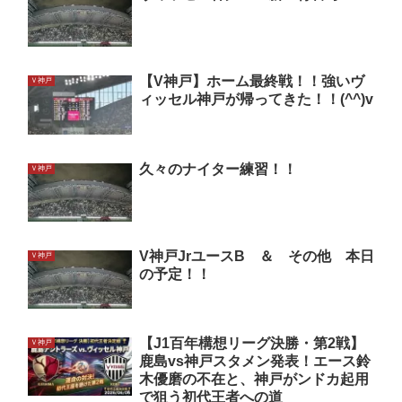
【V神戸】ホーム最終戦！！強いヴ
Ｖ神戸
ィッセル神戸が帰ってきた！！(^^)v
久々のナイター練習！！
Ｖ神戸
V神戸JrユースB ＆ その他 本日
Ｖ神戸
の予定！！
【J1百年構想リーグ決勝・第2戦】
Ｖ神戸
鹿島vs神戸スタメン発表！エース鈴
木優磨の不在と、神戸がンドカ起用
で狙う初代王者への道