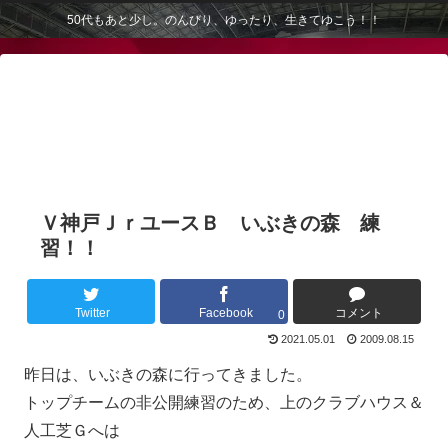
50代もあと少し。のんびり、ゆったり、生きてゆこう！！
Ｖ神戸ＪｒユースＢ いぶきの森 練
習！！
Twitter
Facebook
コメント
0
2021.05.01
2009.08.15
昨日は、いぶきの森に行ってきました。
トップチームの非公開練習のため、上のクラブハウス＆
人工芝Ｇへは