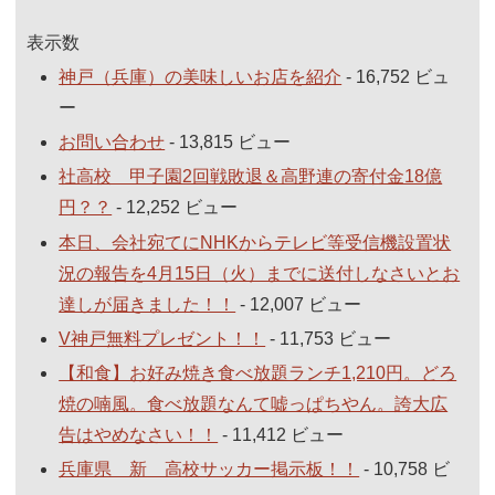
表示数
神戸（兵庫）の美味しいお店を紹介
- 16,752 ビュ
ー
お問い合わせ
- 13,815 ビュー
社高校 甲子園2回戦敗退＆高野連の寄付金18億
円？？
- 12,252 ビュー
本日、会社宛てにNHKからテレビ等受信機設置状
況の報告を4月15日（火）までに送付しなさいとお
達しが届きました！！
- 12,007 ビュー
V神戸無料プレゼント！！
- 11,753 ビュー
【和食】お好み焼き食べ放題ランチ1,210円。どろ
焼の喃風。食べ放題なんて嘘っぱちやん。誇大広
告はやめなさい！！
- 11,412 ビュー
兵庫県 新 高校サッカー掲示板！！
- 10,758 ビ