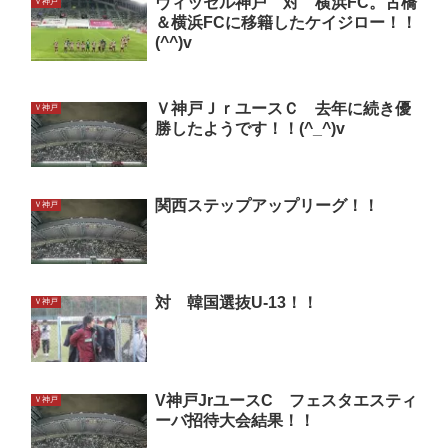
ヴィッセル神戸 対 横浜FC。古橋
Ｖ神戸
＆横浜FCに移籍したケイジロー！！
(^^)v
Ｖ神戸ＪｒユースＣ 去年に続き優
Ｖ神戸
勝したようです！！(^_^)v
関西ステップアップリーグ！！
Ｖ神戸
対 韓国選抜U-13！！
Ｖ神戸
V神戸JrユースC フェスタエスティ
Ｖ神戸
ーバ招待大会結果！！