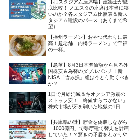
【J1スタジアム座席幅】建築士が徹
底比較！ ノエスタの座席は本当に狭
いのか？各スタジアム比較表＆新ス
タジアム建設のパース（あくまで希
望）
【播州ラーメン】おやつ代わりに最
高！超老舗「内橋ラーメン」で至福
の一杯。
【急落】8月3日基準価額から見る外
国株安＆為替のダブルパンチ！新
NISA「含み損」組は今どう動くべき
か？
1日で月給消滅＆キオクシア激震の
ストップ安！「終値すらつかない」
株式市場が牙を剥いた地獄の1日
【兵庫県の謎】貯金を偽装しながら
「1000億円」で県庁建て替えを計画
していた！？驚きの矛盾をわかりや