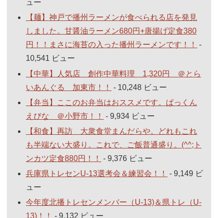
ュー
【麺】神戸で播州ラーメンが食べられる店を発見
しました。甘醤油ラーメン680円+唐揚げ定食380
円！！まさに海苔の入った播州ラーメンです！！
-
10,541 ビュー
【中華】人気店 創作中華料理 1,320円 ＠とら
いあんぐる 加東市！！
- 10,248 ビュー
【弁当】ここのお弁当はおススメです。ぱっくん
えびな ＠小野市！！
- 9,934 ビュー
【和食】再訪 大衆食堂まんだらや。どれもこれ
も半端ない大盛り。これで、ご飯普通盛り。(^^;ト
ンカツ定食880円！！
- 9,376 ビュー
兵庫県トレセンU-13選考会＆練習会！！
- 9,149 ビ
ュー
今年度北播トレセンメンバー（U-13)＆県トレ（U-
13)！！
- 9,132 ビュー