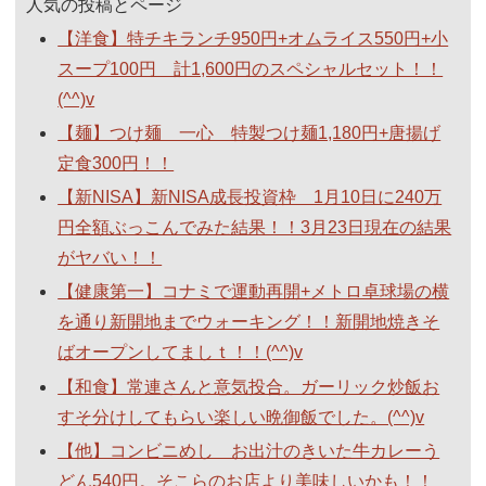
人気の投稿とページ
【洋食】特チキランチ950円+オムライス550円+小
スープ100円 計1,600円のスペシャルセット！！
(^^)v
【麺】つけ麺 一心 特製つけ麺1,180円+唐揚げ
定食300円！！
【新NISA】新NISA成長投資枠 1月10日に240万
円全額ぶっこんでみた結果！！3月23日現在の結果
がヤバい！！
【健康第一】コナミで運動再開+メトロ卓球場の横
を通り新開地までウォーキング！！新開地焼きそ
ばオープンしてましｔ！！(^^)v
【和食】常連さんと意気投合。ガーリック炒飯お
すそ分けしてもらい楽しい晩御飯でした。(^^)v
【他】コンビニめし お出汁のきいた牛カレーう
どん540円。そこらのお店より美味しいかも！！