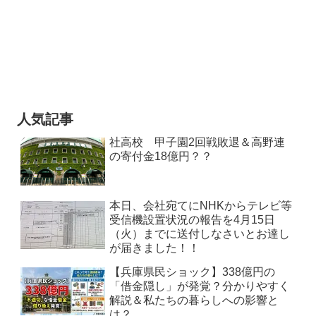
人気記事
社高校 甲子園2回戦敗退＆高野連
の寄付金18億円？？
本日、会社宛てにNHKからテレビ等
受信機設置状況の報告を4月15日
（火）までに送付しなさいとお達し
が届きました！！
【兵庫県民ショック】338億円の
「借金隠し」が発覚？分かりやすく
解説＆私たちの暮らしへの影響と
は？