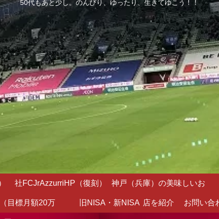
50代もあと少し。のんびり、ゆったり、生きてゆこう！！
）
社FCJrAzzurriHP（復刻）
神戸（兵庫）の美味しいお
（目標月額20万
旧NISA・新NISA
店を紹介
お問い合