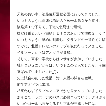
天気の良い中、淡路佐野運動公園に行ってきました。
いつものように高速代節約のため垂水第２から乗り、
淡路第１で下りて、下道で佐野まで運転。
橋だけ乗るという節約とＥＴＣのおかげで往復２，６７３円
いつものように早めに到着し、グランドの一番近くに駐
すぐに、北播トレセンのアップを観に行って来ました。
イルソーレからはアオゾラが参加。
そして、東条中学校からはマサキが参加していました。
社ＦＣジュニアからは、いつもこの２人でしたが、今回
選ばれていました。(^_^)v
先に試合のあった北播 対 東播の試合を観戦。
前半アオゾラは出場。
相変わらずドリブルマニアでかなりテクっていました。
あそこで、ラボーナのパスは必要？っていうテクりぶり！(
いつかゴールへ向かえるドリブルが完成した時は、