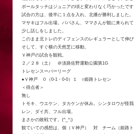
ボールタッチはジュニアの頃と変わりなく巧かったです
試合の方は、後半に１点を入れ、北播が勝利しました。(^_
マサキはフル出場。パパさん、ママさんが観に来られて
少し話しをしました。
このまま北トレのディフェンスのレギュラーとして伸びてい
そして、すぐ横の天然芝に移動。
Ｖ神戸の試合を観戦。
２／２８（土） ＠淡路佐野運動公園第1G
トレセンスーパーリーグ
●Ｖ神戸 ０（0-1・0-0）１ ○姫路トレセン
＜得点者＞
無し
トモキ、ウエケン、タカケンが休み。シンタロウが怪我
レン、ダイ共、フル出場。
まさかの敗戦です。(^_^;)
観ていての感想は、個（Ｖ神戸） 対 チーム（姫路ト