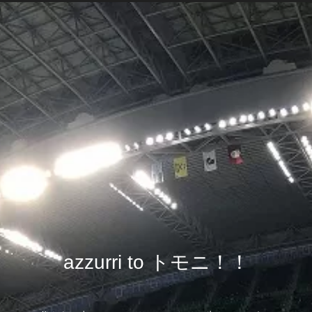
azzurri to トモニ！！