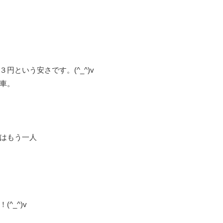
という安さです。(^_^)v
車。
はもう一人
^_^)v