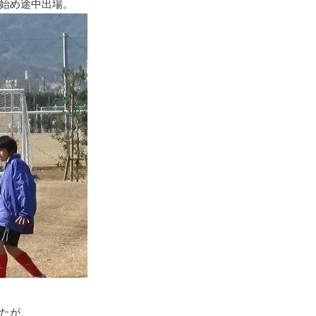
始め途中出場。
たが、