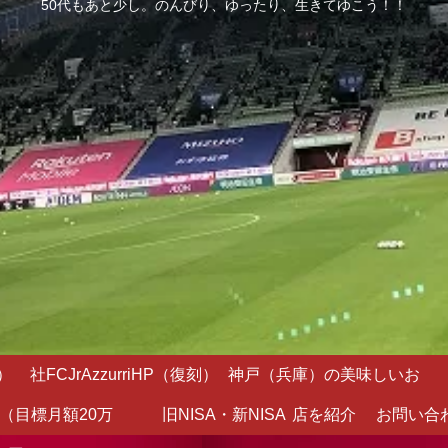
50代もあと少し。のんびり、ゆったり、生きてゆこう！！
）
社FCJrAzzurriHP（復刻）
神戸（兵庫）の美味しいお
（目標月額20万
旧NISA・新NISA
店を紹介
お問い合