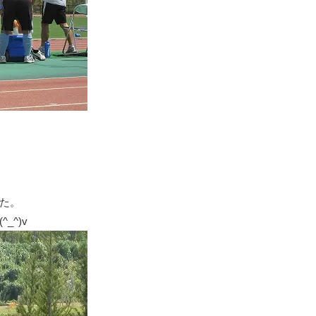
た。
^)v