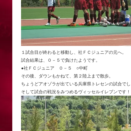
１試合目が終わると移動し、社ＦＣジュニアの元へ。
試合結果は、０－５で負けたようです。
●社ＦＣジュニア ０－５ ○中町
その後、ダウンもかねて、第２陸上まで散歩。
ちょうどアオゾラが出ている兵庫県トレセンの試合でし
そして試合の戦況をみつめるヴィッセルイレブンです！(^_