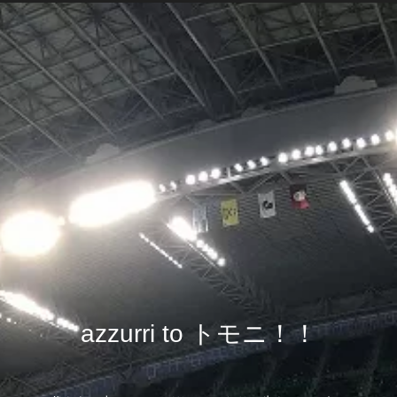
azzurri to トモニ！！