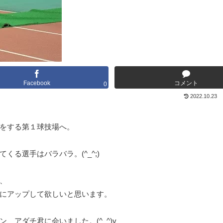
Facebook
コメント
0
2022.10.23
をする第１球技場へ。
る選手はバラバラ。(^_^;)
、
にアップして欲しいと思います。
アダチ君に会いました。(^_^)v