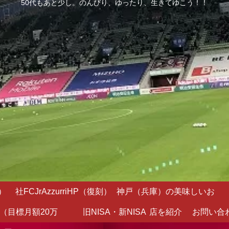
50代もあと少し。のんびり、ゆったり、生きてゆこう！！
）
社FCJrAzzurriHP（復刻）
神戸（兵庫）の美味しいお
（目標月額20万
旧NISA・新NISA
店を紹介
お問い合