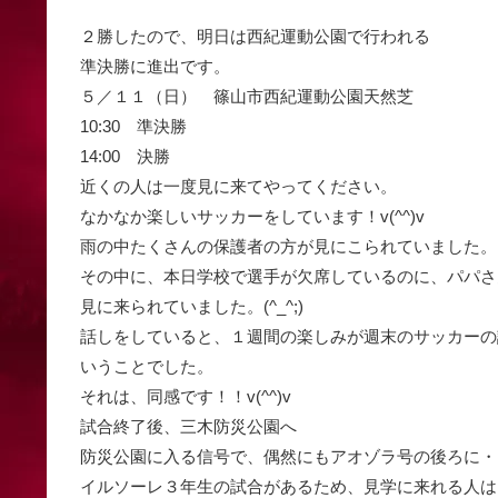
２勝したので、明日は西紀運動公園で行われる
準決勝に進出です。
５／１１（日） 篠山市西紀運動公園天然芝
10:30 準決勝
14:00 決勝
近くの人は一度見に来てやってください。
なかなか楽しいサッカーをしています！v(^^)v
雨の中たくさんの保護者の方が見にこられていました。
その中に、本日学校で選手が欠席しているのに、パパさ
見に来られていました。(^_^;)
話しをしていると、１週間の楽しみが週末のサッカーの
いうことでした。
それは、同感です！！v(^^)v
試合終了後、三木防災公園へ
防災公園に入る信号で、偶然にもアオゾラ号の後ろに・
イルソーレ３年生の試合があるため、見学に来れる人は