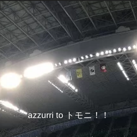
azzurri to トモニ！！