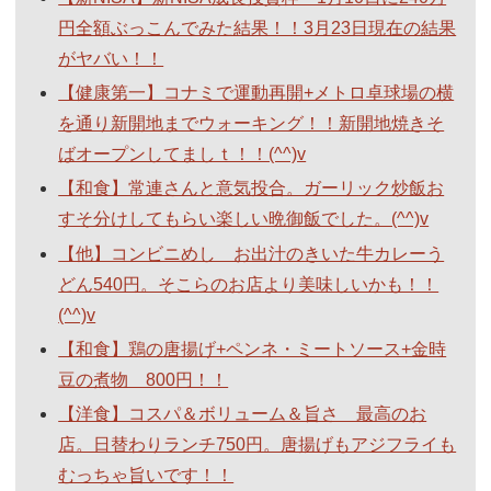
円全額ぶっこんでみた結果！！3月23日現在の結果
がヤバい！！
【健康第一】コナミで運動再開+メトロ卓球場の横
を通り新開地までウォーキング！！新開地焼きそ
ばオープンしてましｔ！！(^^)v
【和食】常連さんと意気投合。ガーリック炒飯お
すそ分けしてもらい楽しい晩御飯でした。(^^)v
【他】コンビニめし お出汁のきいた牛カレーう
どん540円。そこらのお店より美味しいかも！！
(^^)v
【和食】鶏の唐揚げ+ペンネ・ミートソース+金時
豆の煮物 800円！！
【洋食】コスパ＆ボリューム＆旨さ 最高のお
店。日替わりランチ750円。唐揚げもアジフライも
むっちゃ旨いです！！