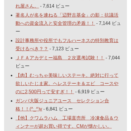
れ屋さん。
- 7,614 ビュー
著名人が名を連ねる「辺野古基金」の影：抗議活
動への資金流入と安全管理の矛盾！！
- 7,144 ビュ
ー
設計事務所や役所でもフルハーネスの特別教育は
受けるべき？？
- 7,123 ビュー
ＪＦＡアカデミー福島 ２次選考試験！！
- 7,044
ビュー
【肉】むっちゃ美味しいステーキ。絶対に行って
欲しいたじま家。ヘレステーキ＆エビ コースや
のに2,500円って安すぎ！！
- 6,919 ビュー
ガンバ大阪ジュニアユース セレクション合
格！！(^_^)v
- 6,841 ビュー
【他】クワムラハム 工場直売所 冷凍食品＆ウ
ィンナーが超お買い得です。CMが懐かしい。