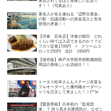
来店されてるほど美味しいお店で
す！！（写真あり）
著名人が名を連ねる「辺野古基金」
の影：抗議活動への資金流入と安全
管理の矛盾！！
【洋食 百名店】洋食の朝日 どれ
くらい待てば入店できるのか？？ビ
フカツ定食1700円 + クリームコ
ロッケ250円 合計 1950円
【保存版】神戸大学医学部附属病院
周辺の美味しいお店紹介！！
トータス松本さんもステージ衣装を
フルオーダーした播州織オーダーシ
ャツを注文して来ました！！(^^)v
【緊急寄稿】日本初の「監視団
体」？ 誇り高き兵庫県民が、なぜこ