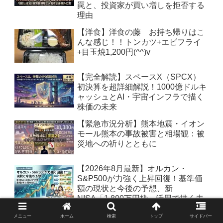
罠と、投資家が買い増しを拒否する
理由
【洋食】洋食の藤 お持ち帰りはこ
んな感じ！！トンカツ+エビフライ
+目玉焼1,200円(^^)v
【完全解読】スペースX（SPCX）
初決算を超詳細解説！1000億ドルキ
ャッシュとAI・宇宙インフラで描く
株価の未来
【緊急市況分析】熊本地震・イオン
モール熊本の事故被害と相場観：被
災地への祈りとともに
【2026年8月最新】オルカン・
S&P500が力強く上昇回復！基準価
額の現状と今後の予想、新
NISA「1,800万円枠」活用で描く未
来予想図を徹底解説
メニュー
ホーム
検索
トップ
サイドバー