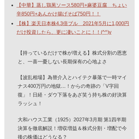
【中華】蒸し鶏葱ソース580円+麻婆豆腐 ちょい
辛850円+あんかけ揚げそば750円！！
【株】楽天日本株4.3倍ブル 2021年5月に1,000円
だけ投資したら、更に凄いことに！！(^^)v
【持っているだけで株が増える】株式分割の恩恵
と、一喜一憂しない長期保有の心地よさ
【波乱相場】為替介入とハイテク暴落で一時マイ
ナス400万円の地獄…！からの奇跡の「V字回
復」！日経・ダウ下落をあざ笑う持ち株の好決算
ラッシュ！
大和ハウス工業（1925）2027年3月期 第1四半期
決算を徹底解説！増収増益＆株式分割・増配で今
後の株価はどうなる？