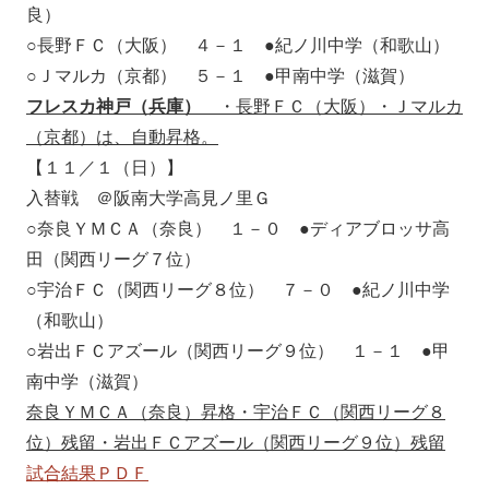
良）
○長野ＦＣ（大阪） ４－１ ●紀ノ川中学（和歌山）
○Ｊマルカ（京都） ５－１ ●甲南中学（滋賀）
フレスカ神戸（兵庫）
・長野ＦＣ（大阪）・Ｊマルカ
（京都）は、自動昇格。
【１１／１（日）】
入替戦 ＠阪南大学高見ノ里Ｇ
○奈良ＹＭＣＡ（奈良） １－０ ●ディアブロッサ高
田（関西リーグ７位）
○宇治ＦＣ（関西リーグ８位） ７－０ ●紀ノ川中学
（和歌山）
○岩出ＦＣアズール（関西リーグ９位） １－１ ●甲
南中学（滋賀）
奈良ＹＭＣＡ（奈良）昇格・宇治ＦＣ（関西リーグ８
位）残留・岩出ＦＣアズール（関西リーグ９位）残留
試合結果ＰＤＦ