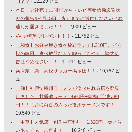
円？？
- 12,229 ビュー
本日、会社宛てにNHKからテレビ等受信機設置状
況の報告を4月15日（火）までに送付しなさいとお
達しが届きました！！
- 12,000 ビュー
V神戸無料プレゼント！！
- 11,752 ビュー
【和食】お好み焼き食べ放題ランチ1,210円。どろ
焼の喃風。食べ放題なんて嘘っぱちやん。誇大広
告はやめなさい！！
- 11,411 ビュー
兵庫県 新 高校サッカー掲示板！！
- 10,757 ビ
ュー
【麺】神戸で播州ラーメンが食べられる店を発見
しました。甘醤油ラーメン680円+唐揚げ定食380
円！！まさに海苔の入った播州ラーメンです！！
-
10,540 ビュー
【中華】人気店 創作中華料理 1,320円 ＠とら
いあんぐる 加東市！！
- 10,248 ビュー