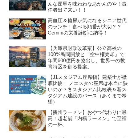
んな屈辱を味わわなあかんのや！責
任者出て来い！！
高血圧＆糖尿が気になるシニア世代
のランチ！食べる順番が大切？？
Geminiの栄養診断に納得！
【兵庫県財政改革案】公立高校の
100%民間開放と「空中権売却」で
年間600億円を捻出し、世界一の教
育特区を創る提案。
【J1スタジアム座席幅】建築士が徹
底比較！ ノエスタの座席は本当に狭
いのか？各スタジアム比較表＆新ス
タジアム建設のパース（あくまで希
望）
【播州ラーメン】おやつ代わりに最
高！超老舗「内橋ラーメン」で至福
の一杯。