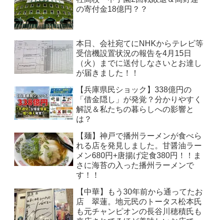
の寄付金18億円？？
本日、会社宛てにNHKからテレビ等
受信機設置状況の報告を4月15日
（火）までに送付しなさいとお達し
が届きました！！
【兵庫県民ショック】338億円の
「借金隠し」が発覚？分かりやすく
解説＆私たちの暮らしへの影響と
は？
【麺】神戸で播州ラーメンが食べら
れる店を発見しました。甘醤油ラー
メン680円+唐揚げ定食380円！！ま
さに海苔の入った播州ラーメンで
す！！
【中華】もう30年前から通ってたお
店 翠蓮。地元民のトータス松本氏
も元チャンピオンの長谷川穂積氏も