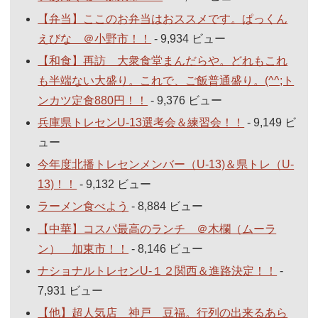
【弁当】ここのお弁当はおススメです。ぱっくん
えびな ＠小野市！！
- 9,934 ビュー
【和食】再訪 大衆食堂まんだらや。どれもこれ
も半端ない大盛り。これで、ご飯普通盛り。(^^;ト
ンカツ定食880円！！
- 9,376 ビュー
兵庫県トレセンU-13選考会＆練習会！！
- 9,149 ビ
ュー
今年度北播トレセンメンバー（U-13)＆県トレ（U-
13)！！
- 9,132 ビュー
ラーメン食べよう
- 8,884 ビュー
【中華】コスパ最高のランチ ＠木欄（ムーラ
ン） 加東市！！
- 8,146 ビュー
ナショナルトレセンU-１２関西＆進路決定！！
-
7,931 ビュー
【他】超人気店 神戸 豆福。行列の出来るあら