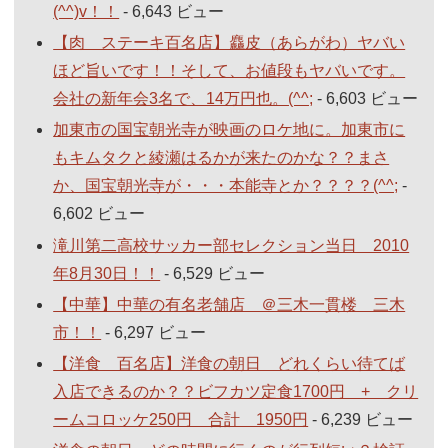
(^^)v！！
- 6,643 ビュー
【肉 ステーキ百名店】麤皮（あらがわ）ヤバい
ほど旨いです！！そして、お値段もヤバいです。
会社の新年会3名で、14万円也。(^^;
- 6,603 ビュー
加東市の国宝朝光寺が映画のロケ地に。加東市に
もキムタクと綾瀬はるかが来たのかな？？まさ
か、国宝朝光寺が・・・本能寺とか？？？？(^^;
-
6,602 ビュー
滝川第二高校サッカー部セレクション当日 2010
年8月30日！！
- 6,529 ビュー
【中華】中華の有名老舗店 ＠三木一貫楼 三木
市！！
- 6,297 ビュー
【洋食 百名店】洋食の朝日 どれくらい待てば
入店できるのか？？ビフカツ定食1700円 + クリ
ームコロッケ250円 合計 1950円
- 6,239 ビュー