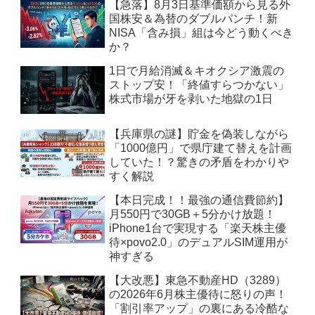
【急落】8月3日基準価額から見る外
国株安＆為替のダブルパンチ！新
NISA「含み損」組は今どう動くべき
か？
1日で月給消滅＆キオクシア激震の
ストップ安！「終値すらつかない」
株式市場が牙を剥いた地獄の1日
【兵庫県の謎】貯金を偽装しながら
「1000億円」で県庁建て替えを計画
していた！？驚きの矛盾をわかりや
すく解説
【本日完成！！最強の通信費節約】
月550円で30GB＋5分かけ放題！
iPhone1台で実現する「楽天株主優
待×povo2.0」のデュアルSIM運用が
神すぎる
【大改悪】東急不動産HD（3289）
の2026年6月株主優待に怒りの声！
「割引率アップ」の裏にある冷酷な