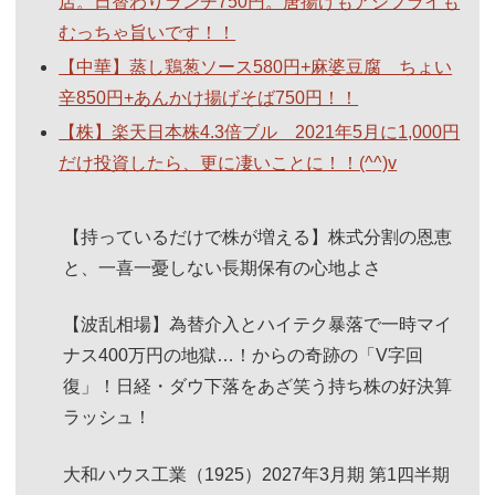
店。日替わりランチ750円。唐揚げもアジフライも
むっちゃ旨いです！！
【中華】蒸し鶏葱ソース580円+麻婆豆腐 ちょい
辛850円+あんかけ揚げそば750円！！
【株】楽天日本株4.3倍ブル 2021年5月に1,000円
だけ投資したら、更に凄いことに！！(^^)v
【持っているだけで株が増える】株式分割の恩恵
と、一喜一憂しない長期保有の心地よさ
【波乱相場】為替介入とハイテク暴落で一時マイ
ナス400万円の地獄…！からの奇跡の「V字回
復」！日経・ダウ下落をあざ笑う持ち株の好決算
ラッシュ！
大和ハウス工業（1925）2027年3月期 第1四半期