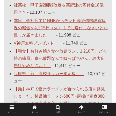
社高校 甲子園2回戦敗退＆高野連の寄付金18億
円？？
- 12,107 ビュー
本日、会社宛てにNHKからテレビ等受信機設置状
況の報告を4月15日（火）までに送付しなさいとお
達しが届きました！！
- 11,998 ビュー
V神戸無料プレゼント！！
- 11,749 ビュー
【和食】お好み焼き食べ放題ランチ1,210円。どろ
焼の喃風。食べ放題なんて嘘っぱちやん。誇大広
告はやめなさい！！
- 11,411 ビュー
兵庫県 新 高校サッカー掲示板！！
- 10,757 ビ
ュー
【麺】神戸で播州ラーメンが食べられる店を発見
しました。甘醤油ラーメン680円+唐揚げ定食380
円！！まさに海苔の入った播州ラーメンです！！
-
10,535 ビュー
メニュー
ホーム
検索
トップ
サイドバー