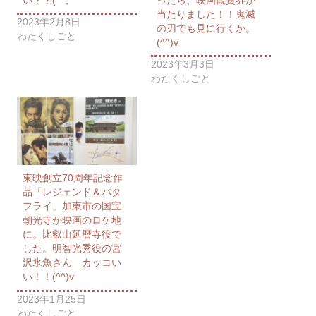
当たりました！！鬼滅
2023年2月8日
の刃でも見に行くか。
わたくしごと
(^^)v
2023年3月3日
わたくしごと
東映創立70周年記念作
品「レジェンド＆バタ
フライ」加東市の国宝
朝光寺が映画のロケ地
に。比叡山延暦寺役で
した。明智光秀役の宮
沢氷魚さん カッコい
い！！(^^)v
2023年1月25日
わたくしごと