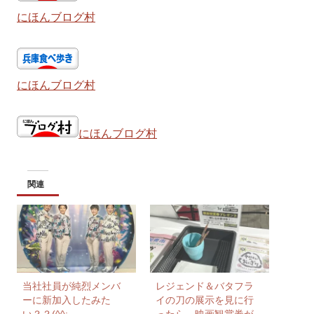
にほんブログ村
にほんブログ村
にほんブログ村
関連
当社社員が純烈メンバ
レジェンド＆バタフラ
ーに新加入したみた
イの刀の展示を見に行
い？？(^^;
ったら、映画観賞券が