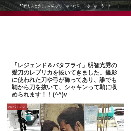
50代もあと少し。のんびり、ゆったり、生きてゆこう！！
「レジェンド＆バタフライ」明智光秀の
愛刀のレプリカを抜いてきました。撮影
に使われた刀や弓が飾ってあり、誰でも
鞘から刀を抜いて、シャキンって鞘に収
められます！！(^^)v
わたくしごと