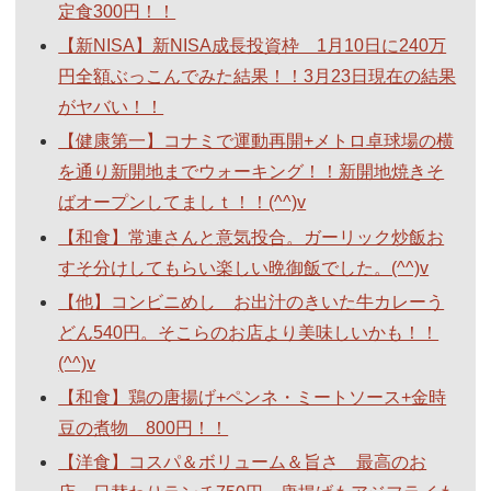
定食300円！！
【新NISA】新NISA成長投資枠 1月10日に240万
円全額ぶっこんでみた結果！！3月23日現在の結果
がヤバい！！
【健康第一】コナミで運動再開+メトロ卓球場の横
を通り新開地までウォーキング！！新開地焼きそ
ばオープンしてましｔ！！(^^)v
【和食】常連さんと意気投合。ガーリック炒飯お
すそ分けしてもらい楽しい晩御飯でした。(^^)v
【他】コンビニめし お出汁のきいた牛カレーう
どん540円。そこらのお店より美味しいかも！！
(^^)v
【和食】鶏の唐揚げ+ペンネ・ミートソース+金時
豆の煮物 800円！！
【洋食】コスパ＆ボリューム＆旨さ 最高のお