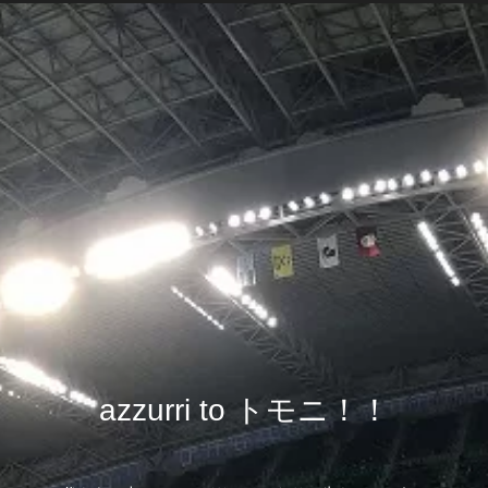
azzurri to トモニ！！