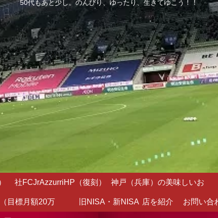
50代もあと少し。のんびり、ゆったり、生きてゆこう！！
）
社FCJrAzzurriHP（復刻）
神戸（兵庫）の美味しいお
（目標月額20万
旧NISA・新NISA
店を紹介
お問い合