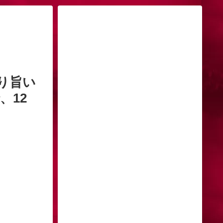
り旨い
、12