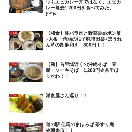
つもエビカレー丼ではなく、エビカ
レー蕎麦1,200円を食べてみた。
(^^)v
【和食】豚バラ肉と野菜炒めポン酢
ぐるめ
+大根・蒟蒻の柚子味噌田楽+ほうれ
ん草の胡麻和え 800円！！
【麺】首里城近くの沖縄そば 豆
ぐるめ
腐・ソーキそば 1,280円＠首里ほ
りかわ！！
洋食屋さん巡り！！
ぐるめ
道の駅 但馬のまほろば 茶すり庵
ぐるめ
＠朝来市！！