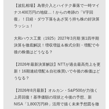
【波乱相場】為替介入とハイテク暴落で一時マイ
ナス400万円の地獄…！からの奇跡の「V字回
復」！日経・ダウ下落をあざ笑う持ち株の好決算
ラッシュ！
大和ハウス工業（1925）2027年3月期 第1四半期
決算を徹底解説！増収増益＆株式分割・増配で今
後の株価はどうなる？
【2026年最新決算解説】NTTが過去最高売上を更
新！16期連続増配＆自社株買いで今後の株価はど
うなる？
【2026年8月最新】オルカン・S&P500が力強く
上昇回復！基準価額の現状と今後の予想、新
NISA「1,800万円枠」活用で描く未来予想図を徹