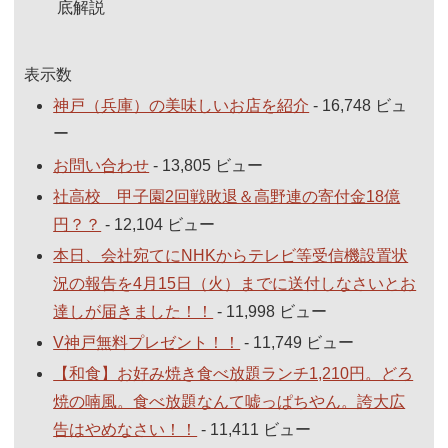
底解説
表示数
神戸（兵庫）の美味しいお店を紹介
- 16,748 ビュ
ー
お問い合わせ
- 13,805 ビュー
社高校 甲子園2回戦敗退＆高野連の寄付金18億
円？？
- 12,104 ビュー
本日、会社宛てにNHKからテレビ等受信機設置状
況の報告を4月15日（火）までに送付しなさいとお
達しが届きました！！
- 11,998 ビュー
V神戸無料プレゼント！！
- 11,749 ビュー
【和食】お好み焼き食べ放題ランチ1,210円。どろ
焼の喃風。食べ放題なんて嘘っぱちやん。誇大広
告はやめなさい！！
- 11,411 ビュー