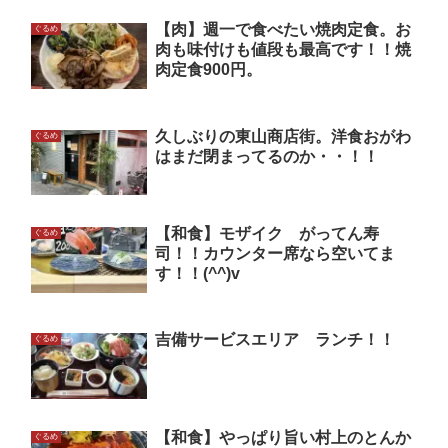
【肉】週一で食べたい焼肉定食。お
ぐるめ
肉も味付けも値段も最高です！！焼
肉定食900円。
久しぶりの東山商店街。洋食おがわ
ぐるめ
はまだ閉まってるのか・・！！
【和食】モザイク がってん寿
ぐるめ
司！！カウンター席なら空いてま
す！！(^^)v
吉備サービスエリア ランチ！！
ぐるめ
【和食】やっぱり旨い村上のとんか
ぐるめ