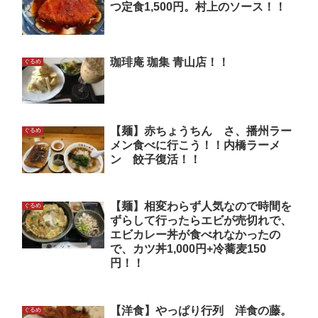
つ定食1,500円。村上のソース！！
珈琲庵 珈集 青山店！！
ぐるめ
【麺】赤ちょうちん さ、播州ラー
ぐるめ
メン食べに行こう！！内橋ラーメ
ン 餃子復活！！
【麺】相変わらず人気なので時間を
ぐるめ
ずらして行ったらエビが売切れで、
エビカレー丼が食べれなかったの
で、カツ丼1,000円+冷蕎麦150
円！！
【洋食】やっぱり行列 洋食の藤。
ぐるめ