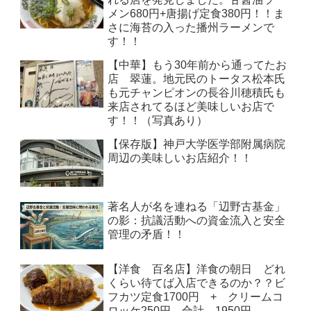
メン680円+唐揚げ定食380円！！ま
さに海苔の入った播州ラーメンで
す！！
【中華】もう30年前から通ってたお
店 翠蓮。地元民のトータス松本氏
も元チャンピオンの長谷川穂積氏も
来店されてるほど美味しいお店で
す！！（写真あり）
【保存版】神戸大学医学部附属病院
周辺の美味しいお店紹介！！
著名人が名を連ねる「辺野古基金」
の影：抗議活動への資金流入と安全
管理の矛盾！！
【洋食 百名店】洋食の朝日 どれ
くらい待てば入店できるのか？？ビ
フカツ定食1700円 + クリームコ
ロッケ250円 合計 1950円