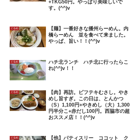
+TKG50円。やっぱり美味しいで
す。(^^)v
【麺】一番好きな播州らーめん。内
ぐるめ
橋らーめん 並を食べて来ました。
やっぱ、旨い！！(^^)v
ハチ北ランチ ハチ北に行ったらこ
ぐるめ
れ(^^)v！！
【肉】再訪。ビフテキむさし。やき
ぐるめ
めし旨すぎ。この日は、とんかつ
（S）1,100円+やきめし（大）1,300
円半分こ+赤だし100円。西脇市の超
おススメ店！！(^^)v
【他】パティスリー ココット ク
ぐるめ