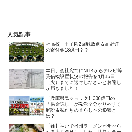
人気記事
社高校 甲子園2回戦敗退＆高野連
の寄付金18億円？？
本日、会社宛てにNHKからテレビ等
受信機設置状況の報告を4月15日
（火）までに送付しなさいとお達し
が届きました！！
【兵庫県民ショック】338億円の
「借金隠し」が発覚？分かりやすく
解説＆私たちの暮らしへの影響と
は？
【麺】神戸で播州ラーメンが食べら
れる店を発見しました。甘醤油ラー