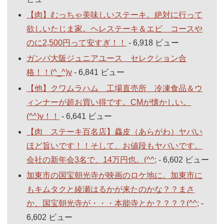
【肉】むっちゃ美味しいステーキ。絶対に行って
欲しいたじま家。ヘレステーキ＆エビ コースや
のに2,500円って安すぎ！！
- 6,918 ビュー
ガンバ大阪ジュニアユース セレクション合
格！！(^_^)v
- 6,841 ビュー
【他】クワムラハム 工場直売所 冷凍食品＆ウ
ィンナーが超お買い得です。CMが懐かしい。
(^^)v！！
- 6,641 ビュー
【肉 ステーキ百名店】麤皮（あらがわ）ヤバい
ほど旨いです！！そして、お値段もヤバいです。
会社の新年会3名で、14万円也。(^^;
- 6,602 ビュー
加東市の国宝朝光寺が映画のロケ地に。加東市に
もキムタクと綾瀬はるかが来たのかな？？まさ
か、国宝朝光寺が・・・本能寺とか？？？？(^^;
-
6,602 ビュー