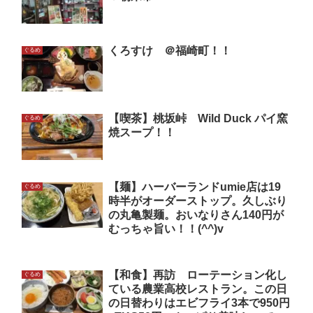
くろすけ ＠福崎町！！
ぐるめ
【喫茶】桃坂峠 Wild Duck パイ窯
ぐるめ
焼スープ！！
【麺】ハーバーランドumie店は19
ぐるめ
時半がオーダーストップ。久しぶり
の丸亀製麺。おいなりさん140円が
むっちゃ旨い！！(^^)v
【和食】再訪 ローテーション化し
ぐるめ
ている農業高校レストラン。この日
の日替わりはエビフライ3本で950円