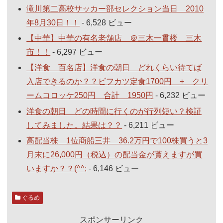
滝川第二高校サッカー部セレクション当日 2010
年8月30日！！
- 6,528 ビュー
【中華】中華の有名老舗店 ＠三木一貫楼 三木
市！！
- 6,297 ビュー
【洋食 百名店】洋食の朝日 どれくらい待てば
入店できるのか？？ビフカツ定食1700円 + クリ
ームコロッケ250円 合計 1950円
- 6,232 ビュー
洋食の朝日 どの時間に行くのが行列短い？検証
してみました。結果は？？
- 6,211 ビュー
高配当株 1位商船三井 36.2万円で100株買うと3
月末に26,000円（税込）の配当金が貰えますが買
いますか？？(^^;
- 6,146 ビュー
ぐるめ
スポンサーリンク