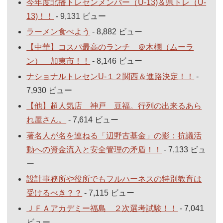
今年度北播トレセンメンバー（U-13)＆県トレ（U-
13)！！
- 9,131 ビュー
ラーメン食べよう
- 8,882 ビュー
【中華】コスパ最高のランチ ＠木欄（ムーラ
ン） 加東市！！
- 8,146 ビュー
ナショナルトレセンU-１２関西＆進路決定！！
-
7,930 ビュー
【他】超人気店 神戸 豆福。行列の出来るあら
れ屋さん。
- 7,614 ビュー
著名人が名を連ねる「辺野古基金」の影：抗議活
動への資金流入と安全管理の矛盾！！
- 7,133 ビュ
ー
設計事務所や役所でもフルハーネスの特別教育は
受けるべき？？
- 7,115 ビュー
ＪＦＡアカデミー福島 ２次選考試験！！
- 7,041
ビュー