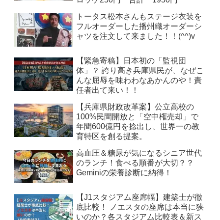
トータス松本さんもステージ衣装を
フルオーダーした播州織オーダーシ
ャツを注文して来ました！！(^^)v
【緊急寄稿】日本初の「監視団
体」？ 誇り高き兵庫県民が、なぜこ
んな屈辱を味わわなあかんのや！責
任者出て来い！！
【兵庫県財政改革案】公立高校の
100%民間開放と「空中権売却」で
年間600億円を捻出し、世界一の教
育特区を創る提案。
高血圧＆糖尿が気になるシニア世代
のランチ！食べる順番が大切？？
Geminiの栄養診断に納得！
【J1スタジアム座席幅】建築士が徹
底比較！ ノエスタの座席は本当に狭
いのか？各スタジアム比較表＆新ス