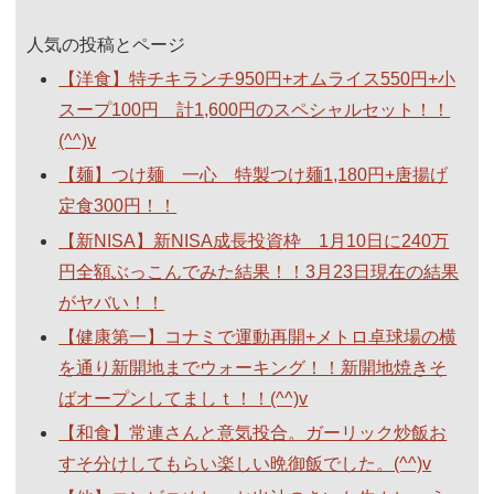
人気の投稿とページ
【洋食】特チキランチ950円+オムライス550円+小
スープ100円 計1,600円のスペシャルセット！！
(^^)v
【麺】つけ麺 一心 特製つけ麺1,180円+唐揚げ
定食300円！！
【新NISA】新NISA成長投資枠 1月10日に240万
円全額ぶっこんでみた結果！！3月23日現在の結果
がヤバい！！
【健康第一】コナミで運動再開+メトロ卓球場の横
を通り新開地までウォーキング！！新開地焼きそ
ばオープンしてましｔ！！(^^)v
【和食】常連さんと意気投合。ガーリック炒飯お
すそ分けしてもらい楽しい晩御飯でした。(^^)v