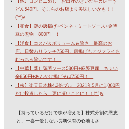
【他】コンビニめし お出汁のきいた牛カレーう
どん540円。そこらのお店より美味しいかも！！
(^^)v
【和食】鶏の唐揚げ+ペンネ・ミートソース+金時
豆の煮物 800円！！
【洋食】コスパ＆ボリューム＆旨さ 最高のお
店。日替わりランチ750円。唐揚げもアジフライも
むっちゃ旨いです！！
【中華】蒸し鶏葱ソース580円+麻婆豆腐 ちょい
辛850円+あんかけ揚げそば750円！！
【株】楽天日本株4.3倍ブル 2021年5月に1,000円
だけ投資したら、更に凄いことに！！(^^)v
【持っているだけで株が増える】株式分割の恩恵
と、一喜一憂しない長期保有の心地よさ