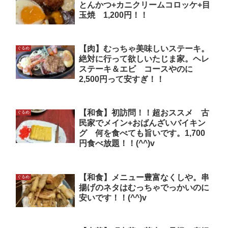
とんかつ+カニクリームコロッケ+目
玉焼 1,200円！！
【肉】むっちゃ美味しいステーキ。
ぐるめ
絶対に行って欲しいたじま家。ヘレ
ステーキ＆エビ コースやのに
2,500円って安すぎ！！
【和食】初訪問！！超おススメ 古
ぐるめ
民家でメイン+おばんざいバイキン
グ 何を食べても旨いです。1,700
円食べ放題！！(^^)v
【和食】メニュー豊富なくしや。串
ぐるめ
揚げのネタはむっちゃでっかいのに
安いです！！(^^)v