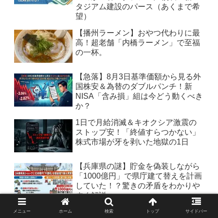
タジアム建設のパース（あくまで希
望）
【播州ラーメン】おやつ代わりに最
高！超老舗「内橋ラーメン」で至福
の一杯。
【急落】8月3日基準価額から見る外
国株安＆為替のダブルパンチ！新
NISA「含み損」組は今どう動くべき
か？
1日で月給消滅＆キオクシア激震の
ストップ安！「終値すらつかない」
株式市場が牙を剥いた地獄の1日
【兵庫県の謎】貯金を偽装しながら
「1000億円」で県庁建て替えを計画
していた！？驚きの矛盾をわかりや
すく解説
【大改悪】東急不動産HD（3289）
メニュー
ホーム
検索
トップ
サイドバー