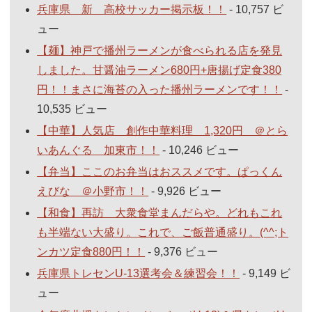
兵庫県 新 高校サッカー掲示板！！
- 10,757 ビ
ュー
【麺】神戸で播州ラーメンが食べられる店を発見
しました。甘醤油ラーメン680円+唐揚げ定食380
円！！まさに海苔の入った播州ラーメンです！！
-
10,535 ビュー
【中華】人気店 創作中華料理 1,320円 ＠とら
いあんぐる 加東市！！
- 10,246 ビュー
【弁当】ここのお弁当はおススメです。ぱっくん
えびな ＠小野市！！
- 9,926 ビュー
【和食】再訪 大衆食堂まんだらや。どれもこれ
も半端ない大盛り。これで、ご飯普通盛り。(^^;ト
ンカツ定食880円！！
- 9,376 ビュー
兵庫県トレセンU-13選考会＆練習会！！
- 9,149 ビ
ュー