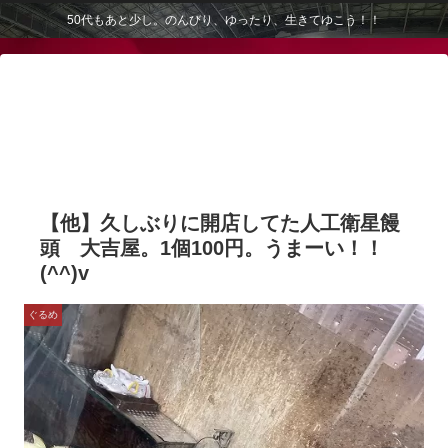
50代もあと少し。のんびり、ゆったり、生きてゆこう！！
【他】久しぶりに開店してた人工衛星饅
頭 大吉屋。1個100円。うまーい！！
(^^)v
ぐるめ