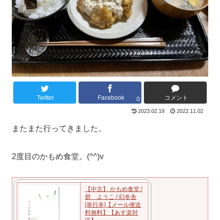
Twitter
Facebook
コメント
0
2023.02.19
2022.11.02
またまた行ってきました。
2度目のかもめ食堂。(^^)v
【中古】 かもめ食堂 /
群 ようこ / 幻冬舎
[単行本]【メール便送
料無料】【あす楽対