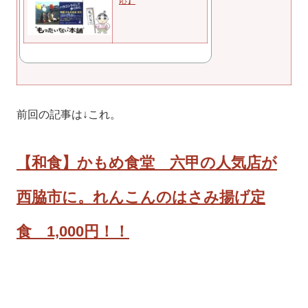
応】
前回の記事は↓これ。
【和食】かもめ食堂 六甲の人気店が
西脇市に。れんこんのはさみ揚げ定
食 1,000円！！