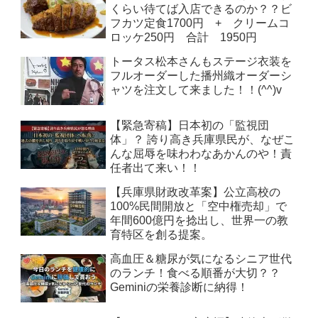
くらい待てば入店できるのか？？ビ
フカツ定食1700円 + クリームコ
ロッケ250円 合計 1950円
トータス松本さんもステージ衣装を
フルオーダーした播州織オーダーシ
ャツを注文して来ました！！(^^)v
【緊急寄稿】日本初の「監視団
体」？ 誇り高き兵庫県民が、なぜこ
んな屈辱を味わわなあかんのや！責
任者出て来い！！
【兵庫県財政改革案】公立高校の
100%民間開放と「空中権売却」で
年間600億円を捻出し、世界一の教
育特区を創る提案。
高血圧＆糖尿が気になるシニア世代
のランチ！食べる順番が大切？？
Geminiの栄養診断に納得！