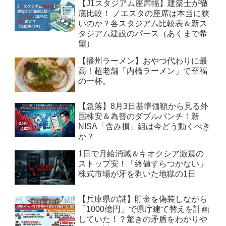
【J1スタジアム座席幅】建築士が徹
底比較！ ノエスタの座席は本当に狭
いのか？各スタジアム比較表＆新ス
タジアム建設のパース（あくまで希
望）
【播州ラーメン】おやつ代わりに最
高！超老舗「内橋ラーメン」で至福
の一杯。
【急落】8月3日基準価額から見る外
国株安＆為替のダブルパンチ！新
NISA「含み損」組は今どう動くべき
か？
1日で月給消滅＆キオクシア激震の
ストップ安！「終値すらつかない」
株式市場が牙を剥いた地獄の1日
【兵庫県の謎】貯金を偽装しながら
「1000億円」で県庁建て替えを計画
していた！？驚きの矛盾をわかりや