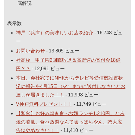
底解説
表示数
神戸（兵庫）の美味しいお店を紹介
- 16,748 ビュ
ー
お問い合わせ
- 13,805 ビュー
社高校 甲子園2回戦敗退＆高野連の寄付金18億
円？？
- 12,091 ビュー
本日、会社宛てにNHKからテレビ等受信機設置状
況の報告を4月15日（火）までに送付しなさいとお
達しが届きました！！
- 11,998 ビュー
V神戸無料プレゼント！！
- 11,749 ビュー
【和食】お好み焼き食べ放題ランチ1,210円。どろ
焼の喃風。食べ放題なんて嘘っぱちやん。誇大広
告はやめなさい！！
- 11,410 ビュー