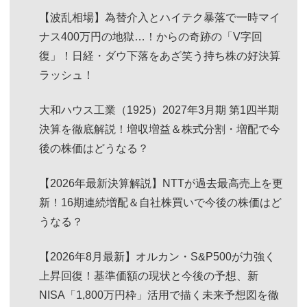
【波乱相場】為替介入とハイテク暴落で一時マイ
ナス400万円の地獄…！からの奇跡の「V字回
復」！日経・ダウ下落をあざ笑う持ち株の好決算
ラッシュ！
大和ハウス工業（1925）2027年3月期 第1四半期
決算を徹底解説！増収増益＆株式分割・増配で今
後の株価はどうなる？
【2026年最新決算解説】NTTが過去最高売上を更
新！16期連続増配＆自社株買いで今後の株価はど
うなる？
【2026年8月最新】オルカン・S&P500が力強く
上昇回復！基準価額の現状と今後の予想、新
NISA「1,800万円枠」活用で描く未来予想図を徹