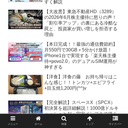
すく解説
【大改悪】東急不動産HD（3289）
の2026年6月株主優待に怒りの声！
「割引率アップ」の裏にある冷酷な
罠と、投資家が買い増しを拒否する
理由
【本日完成！！最強の通信費節約】
月550円で30GB＋5分かけ放題！
iPhone1台で実現する「楽天株主優
待×povo2.0」のデュアルSIM運用が
神すぎる
【洋食】洋食の藤 お持ち帰りはこ
んな感じ！！トンカツ+エビフライ
+目玉焼1,200円(^^)v
【完全解読】スペースX（SPCX）
初決算を超詳細解説！1000億ドルキ
ャッシュとAI・宇宙インフラで描く
株価の未来
メニュー
ホーム
検索
トップ
サイドバー