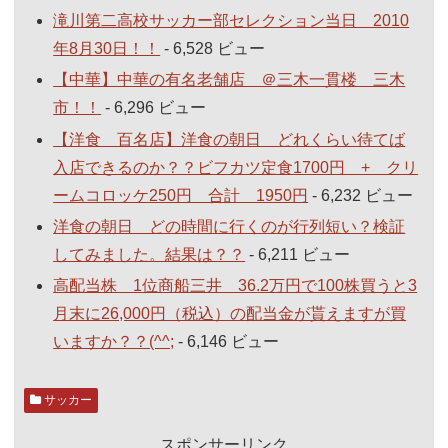
滝川第二高校サッカー部セレクション当日 2010
年8月30日！！
- 6,528 ビュー
【中華】中華の有名老舗店 ＠三木一貫楼 三木
市！！
- 6,296 ビュー
【洋食 百名店】洋食の朝日 どれくらい待てば
入店できるのか？？ビフカツ定食1700円 + クリ
ームコロッケ250円 合計 1950円
- 6,232 ビュー
洋食の朝日 どの時間に行くのが行列短い？検証
してみました。結果は？？
- 6,211 ビュー
高配当株 1位商船三井 36.2万円で100株買うと3
月末に26,000円（税込）の配当金が貰えますが買
いますか？？(^^;
- 6,146 ビュー
サッカー
スポンサーリンク