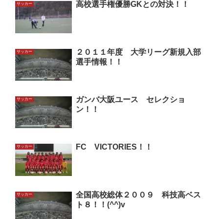
高校選手権優勝GKとの対決！！
サッカー
２０１１年度 大学リーグ新規入部
サッカー
選手情報！！
ガンバ大阪ユース セレクショ
サッカー
ン！！
FC VICTORIES！！
サッカー
全国高校総体２００９ 科技高ベス
サッカー
ト８！！(^^)v