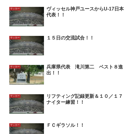
ヴィッセル神戸ユースからU-17日本
サッカー
代表！！
１５日の交流試合！！
サッカー
兵庫県代表 滝川第二 ベスト８進
サッカー
出！！
リフティング記録更新＆１０／１７
サッカー
ナイター練習！！
ＦＣギラソル！！
サッカー