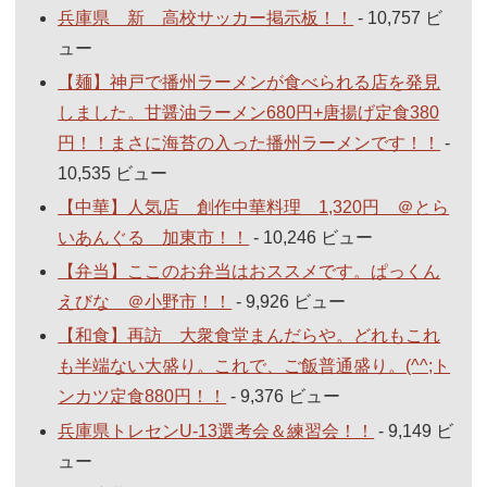
兵庫県 新 高校サッカー掲示板！！
- 10,757 ビ
ュー
【麺】神戸で播州ラーメンが食べられる店を発見
しました。甘醤油ラーメン680円+唐揚げ定食380
円！！まさに海苔の入った播州ラーメンです！！
-
10,535 ビュー
【中華】人気店 創作中華料理 1,320円 ＠とら
いあんぐる 加東市！！
- 10,246 ビュー
【弁当】ここのお弁当はおススメです。ぱっくん
えびな ＠小野市！！
- 9,926 ビュー
【和食】再訪 大衆食堂まんだらや。どれもこれ
も半端ない大盛り。これで、ご飯普通盛り。(^^;ト
ンカツ定食880円！！
- 9,376 ビュー
兵庫県トレセンU-13選考会＆練習会！！
- 9,149 ビ
ュー