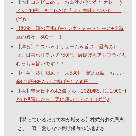
【他】コンビニめし お出汁のきいた牛カレーう
どん540円。そこらのお店より美味しいかも！！
(^^)v
【和食】鶏の唐揚げ+ペンネ・ミートソース+金時
豆の煮物 800円！！
【洋食】コスパ＆ボリューム＆旨さ 最高のお
店。日替わりランチ750円。唐揚げもアジフライも
むっちゃ旨いです！！
【中華】蒸し鶏葱ソース580円+麻婆豆腐 ちょい
辛850円+あんかけ揚げそば750円！！
【株】楽天日本株4.3倍ブル 2021年5月に1,000円
だけ投資したら、更に凄いことに！！(^^)v
【持っているだけで株が増える】株式分割の恩恵
と、一喜一憂しない長期保有の心地よさ