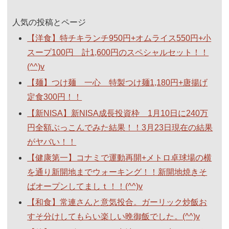
人気の投稿とページ
【洋食】特チキランチ950円+オムライス550円+小
スープ100円 計1,600円のスペシャルセット！！
(^^)v
【麺】つけ麺 一心 特製つけ麺1,180円+唐揚げ
定食300円！！
【新NISA】新NISA成長投資枠 1月10日に240万
円全額ぶっこんでみた結果！！3月23日現在の結果
がヤバい！！
【健康第一】コナミで運動再開+メトロ卓球場の横
を通り新開地までウォーキング！！新開地焼きそ
ばオープンしてましｔ！！(^^)v
【和食】常連さんと意気投合。ガーリック炒飯お
すそ分けしてもらい楽しい晩御飯でした。(^^)v