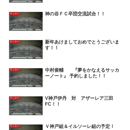
神の谷ＦＣ卒団交流試合！！
サッカー
新年あけましておめでとうございま
サッカー
す！！
中村俊輔 『夢をかなえるサッカ
サッカー
ーノート』 予約しました！！
V神戸伊丹 対 アザーレア三田
サッカー
FC！！
Ｖ神戸組＆イルソーレ組の予定！
サッカー