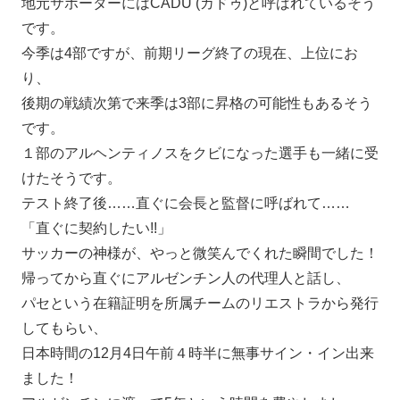
地元サポーターにはCADU (カドゥ)と呼ばれているそう
です。
今季は4部ですが、前期リーグ終了の現在、上位にお
り、
後期の戦績次第で来季は3部に昇格の可能性もあるそう
です。
１部のアルヘンティノスをクビになった選手も一緒に受
けたそうです。
テスト終了後……直ぐに会長と監督に呼ばれて……
「直ぐに契約したい!!」
サッカーの神様が、やっと微笑んでくれた瞬間でした！
帰ってから直ぐにアルゼンチン人の代理人と話し、
パセという在籍証明を所属チームのリエストラから発行
してもらい、
日本時間の12月4日午前４時半に無事サイン・イン出来
ました！