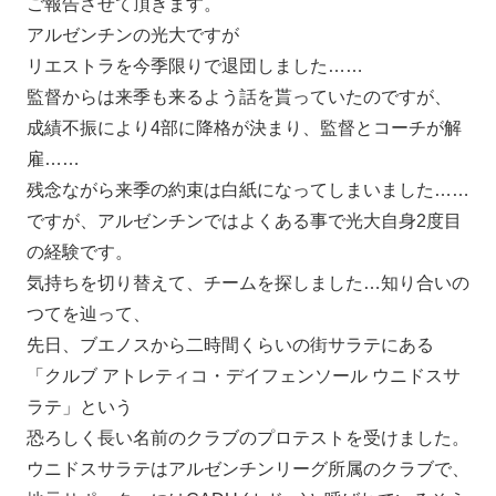
ご報告させて頂きます。
アルゼンチンの光大ですが
リエストラを今季限りで退団しました……
監督からは来季も来るよう話を貰っていたのですが、
成績不振により4部に降格が決まり、監督とコーチが解
雇……
残念ながら来季の約束は白紙になってしまいました……
ですが、アルゼンチンではよくある事で光大自身2度目
の経験です。
気持ちを切り替えて、チームを探しました…知り合いの
つてを辿って、
先日、ブエノスから二時間くらいの街サラテにある
「クルブ アトレティコ・デイフェンソール ウニドスサ
ラテ」という
恐ろしく長い名前のクラブのプロテストを受けました。
ウニドスサラテはアルゼンチンリーグ所属のクラブで、