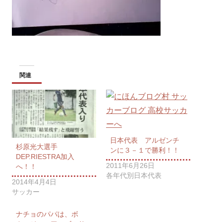
関連
日本代表 アルゼンチ
杉原光大選手
ンに３－１で勝利！！
DEP.RIESTRA加入
2011年6月26日
へ！！
各年代別日本代表
2014年4月4日
サッカー
ナチョのパパは、ボ