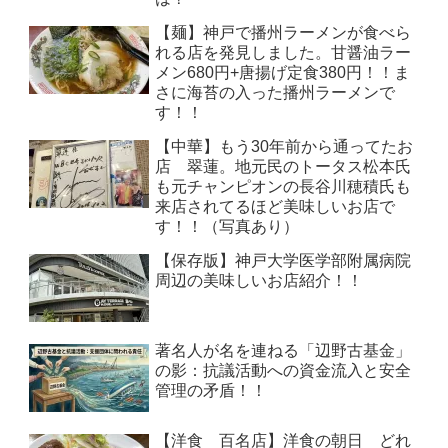
【麺】神戸で播州ラーメンが食べら
れる店を発見しました。甘醤油ラー
メン680円+唐揚げ定食380円！！ま
さに海苔の入った播州ラーメンで
す！！
【中華】もう30年前から通ってたお
店 翠蓮。地元民のトータス松本氏
も元チャンピオンの長谷川穂積氏も
来店されてるほど美味しいお店で
す！！（写真あり）
【保存版】神戸大学医学部附属病院
周辺の美味しいお店紹介！！
著名人が名を連ねる「辺野古基金」
の影：抗議活動への資金流入と安全
管理の矛盾！！
【洋食 百名店】洋食の朝日 どれ