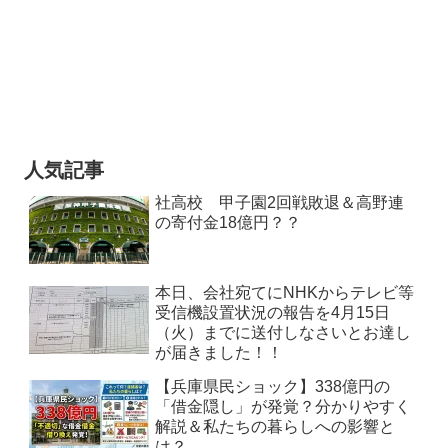
人気記事
社高校 甲子園2回戦敗退＆高野連
の寄付金18億円？？
本日、会社宛てにNHKからテレビ等
受信機設置状況の報告を4月15日
（火）までに送付しなさいとお達し
が届きました！！
【兵庫県民ショック】338億円の
「借金隠し」が発覚？分かりやすく
解説＆私たちの暮らしへの影響と
は？