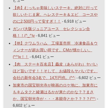
ビュー
【肉】むっちゃ美味しいステーキ。絶対に行って
欲しいたじま家。ヘレステーキ＆エビ コースや
のに2,500円って安すぎ！！
- 6,918 ビュー
ガンバ大阪ジュニアユース セレクション合
格！！(^_^)v
- 6,841 ビュー
【他】クワムラハム 工場直売所 冷凍食品＆ウ
ィンナーが超お買い得です。CMが懐かしい。
(^^)v！！
- 6,641 ビュー
【肉 ステーキ百名店】麤皮（あらがわ）ヤバい
ほど旨いです！！そして、お値段もヤバいです。
会社の新年会3名で、14万円也。(^^;
- 6,602 ビュー
加東市の国宝朝光寺が映画のロケ地に。加東市に
もキムタクと綾瀬はるかが来たのかな？？まさ
か、国宝朝光寺が・・・本能寺とか？？？？(^^;
-
6,602 ビュー