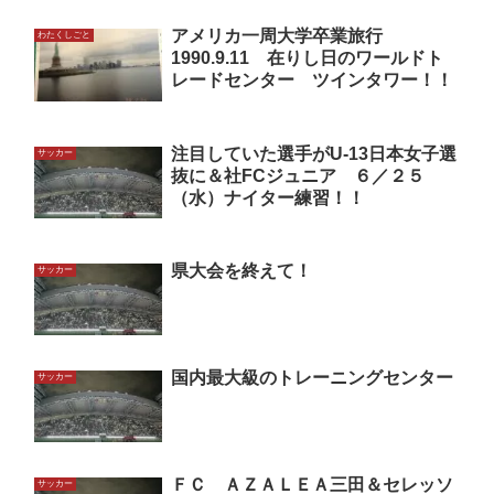
アメリカ一周大学卒業旅行
わたくしごと
1990.9.11 在りし日のワールドト
レードセンター ツインタワー！！
注目していた選手がU-13日本女子選
サッカー
抜に＆社FCジュニア ６／２５
（水）ナイター練習！！
県大会を終えて！
サッカー
国内最大級のトレーニングセンター
サッカー
ＦＣ ＡＺＡＬＥＡ三田＆セレッソ
サッカー