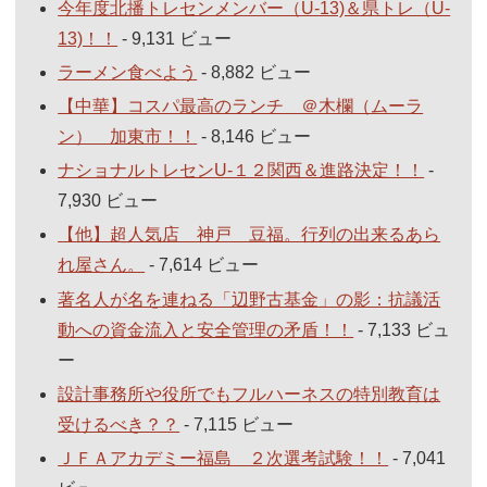
今年度北播トレセンメンバー（U-13)＆県トレ（U-
13)！！
- 9,131 ビュー
ラーメン食べよう
- 8,882 ビュー
【中華】コスパ最高のランチ ＠木欄（ムーラ
ン） 加東市！！
- 8,146 ビュー
ナショナルトレセンU-１２関西＆進路決定！！
-
7,930 ビュー
【他】超人気店 神戸 豆福。行列の出来るあら
れ屋さん。
- 7,614 ビュー
著名人が名を連ねる「辺野古基金」の影：抗議活
動への資金流入と安全管理の矛盾！！
- 7,133 ビュ
ー
設計事務所や役所でもフルハーネスの特別教育は
受けるべき？？
- 7,115 ビュー
ＪＦＡアカデミー福島 ２次選考試験！！
- 7,041