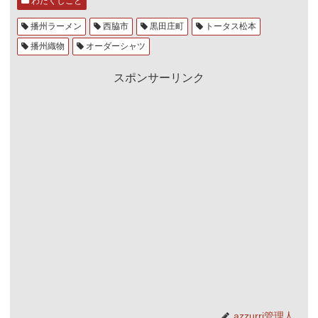
わたくしごと
播州ラーメン
西脇市
黒田庄町
トータス松本
播州織物
オーダーシャツ
スポンサーリンク
azzurri管理人