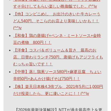
すそ分けしてもらい楽しい晩御飯でした。(^^)v
【他】コンビニめし お出汁のきいた牛カレーう
どん540円。そこらのお店より美味しいかも！！
(^^)v
【和食】鶏の唐揚げ+ペンネ・ミートソース+金時
豆の煮物 800円！！
【洋食】コスパ＆ボリューム＆旨さ 最高のお
店。日替わりランチ750円。唐揚げもアジフライも
むっちゃ旨いです！！
【中華】蒸し鶏葱ソース580円+麻婆豆腐 ちょい
辛850円+あんかけ揚げそば750円！！
【株】楽天日本株4.3倍ブル 2021年5月に1,000円
だけ投資したら、更に凄いことに！！(^^)v
【2026年最新決算解説】NTTが過去最高売上を更