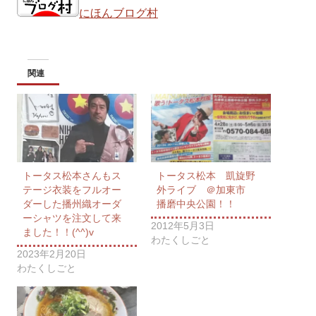
にほんブログ村
関連
トータス松本さんもス
トータス松本 凱旋野
テージ衣装をフルオー
外ライブ ＠加東市
ダーした播州織オーダ
播磨中央公園！！
ーシャツを注文して来
2012年5月3日
ました！！(^^)v
わたくしごと
2023年2月20日
わたくしごと