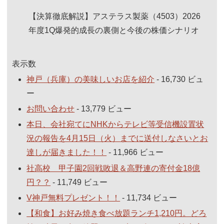
【決算徹底解説】アステラス製薬（4503）2026
年度1Q爆発的成長の裏側と今後の株価シナリオ
表示数
神戸（兵庫）の美味しいお店を紹介
- 16,730 ビュ
ー
お問い合わせ
- 13,779 ビュー
本日、会社宛てにNHKからテレビ等受信機設置状
況の報告を4月15日（火）までに送付しなさいとお
達しが届きました！！
- 11,966 ビュー
社高校 甲子園2回戦敗退＆高野連の寄付金18億
円？？
- 11,749 ビュー
V神戸無料プレゼント！！
- 11,734 ビュー
【和食】お好み焼き食べ放題ランチ1,210円。どろ