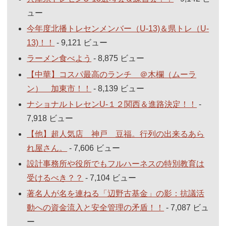
ュー
今年度北播トレセンメンバー（U-13)＆県トレ（U-
13)！！
- 9,121 ビュー
ラーメン食べよう
- 8,875 ビュー
【中華】コスパ最高のランチ ＠木欄（ムーラ
ン） 加東市！！
- 8,139 ビュー
ナショナルトレセンU-１２関西＆進路決定！！
-
7,918 ビュー
【他】超人気店 神戸 豆福。行列の出来るあら
れ屋さん。
- 7,606 ビュー
設計事務所や役所でもフルハーネスの特別教育は
受けるべき？？
- 7,104 ビュー
著名人が名を連ねる「辺野古基金」の影：抗議活
動への資金流入と安全管理の矛盾！！
- 7,087 ビュ
ー