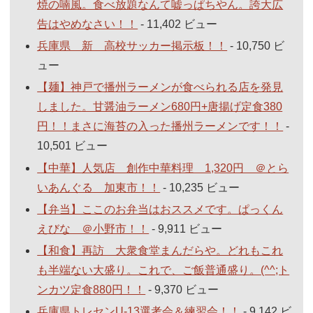
焼の喃風。食べ放題なんて嘘っぱちやん。誇大広
告はやめなさい！！
- 11,402 ビュー
兵庫県 新 高校サッカー掲示板！！
- 10,750 ビ
ュー
【麺】神戸で播州ラーメンが食べられる店を発見
しました。甘醤油ラーメン680円+唐揚げ定食380
円！！まさに海苔の入った播州ラーメンです！！
-
10,501 ビュー
【中華】人気店 創作中華料理 1,320円 ＠とら
いあんぐる 加東市！！
- 10,235 ビュー
【弁当】ここのお弁当はおススメです。ぱっくん
えびな ＠小野市！！
- 9,911 ビュー
【和食】再訪 大衆食堂まんだらや。どれもこれ
も半端ない大盛り。これで、ご飯普通盛り。(^^;ト
ンカツ定食880円！！
- 9,370 ビュー
兵庫県トレセンU-13選考会＆練習会！！
- 9,142 ビ