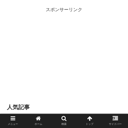
スポンサーリンク
人気記事
社高校 甲子園2回戦敗退＆高野連
の寄付金18億円？？
メニュー
ホーム
検索
トップ
サイドバー