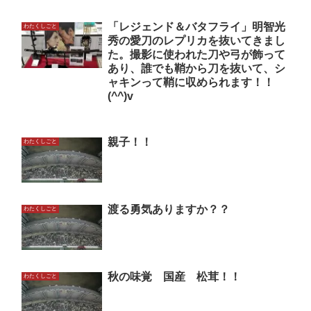
「レジェンド＆バタフライ」明智光
わたくしごと
秀の愛刀のレプリカを抜いてきまし
た。撮影に使われた刀や弓が飾って
あり、誰でも鞘から刀を抜いて、シ
ャキンって鞘に収められます！！
(^^)v
親子！！
わたくしごと
渡る勇気ありますか？？
わたくしごと
秋の味覚 国産 松茸！！
わたくしごと