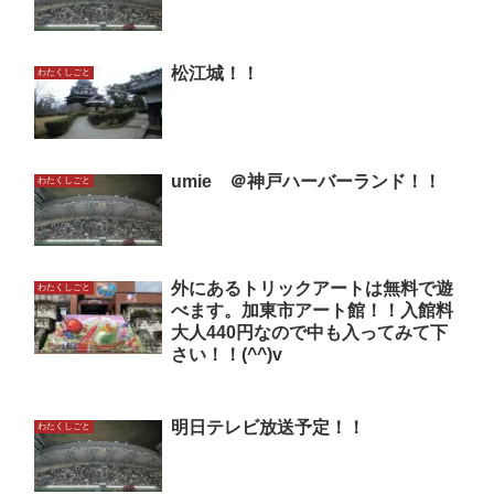
松江城！！
わたくしごと
umie ＠神戸ハーバーランド！！
わたくしごと
外にあるトリックアートは無料で遊
わたくしごと
べます。加東市アート館！！入館料
大人440円なので中も入ってみて下
さい！！(^^)v
明日テレビ放送予定！！
わたくしごと