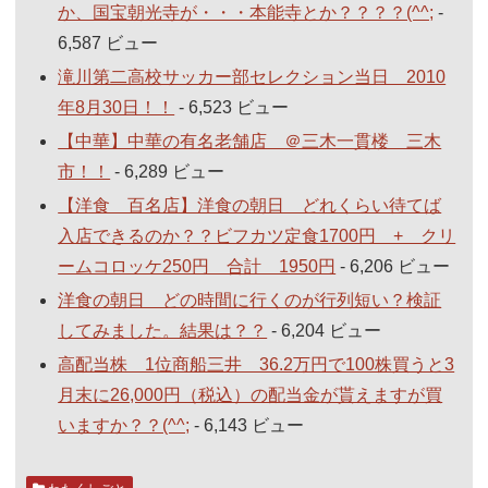
か、国宝朝光寺が・・・本能寺とか？？？？(^^;
-
6,587 ビュー
滝川第二高校サッカー部セレクション当日 2010
年8月30日！！
- 6,523 ビュー
【中華】中華の有名老舗店 ＠三木一貫楼 三木
市！！
- 6,289 ビュー
【洋食 百名店】洋食の朝日 どれくらい待てば
入店できるのか？？ビフカツ定食1700円 + クリ
ームコロッケ250円 合計 1950円
- 6,206 ビュー
洋食の朝日 どの時間に行くのが行列短い？検証
してみました。結果は？？
- 6,204 ビュー
高配当株 1位商船三井 36.2万円で100株買うと3
月末に26,000円（税込）の配当金が貰えますが買
いますか？？(^^;
- 6,143 ビュー