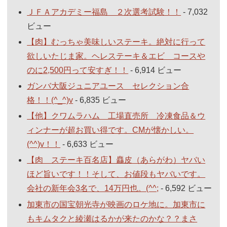
ＪＦＡアカデミー福島 ２次選考試験！！
- 7,032
ビュー
【肉】むっちゃ美味しいステーキ。絶対に行って
欲しいたじま家。ヘレステーキ＆エビ コースや
のに2,500円って安すぎ！！
- 6,914 ビュー
ガンバ大阪ジュニアユース セレクション合
格！！(^_^)v
- 6,835 ビュー
【他】クワムラハム 工場直売所 冷凍食品＆ウ
ィンナーが超お買い得です。CMが懐かしい。
(^^)v！！
- 6,633 ビュー
【肉 ステーキ百名店】麤皮（あらがわ）ヤバい
ほど旨いです！！そして、お値段もヤバいです。
会社の新年会3名で、14万円也。(^^;
- 6,592 ビュー
加東市の国宝朝光寺が映画のロケ地に。加東市に
もキムタクと綾瀬はるかが来たのかな？？まさ