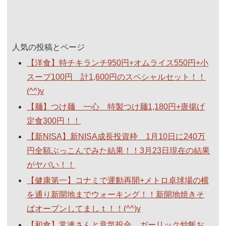
人気の投稿とページ
【洋食】特チキランチ950円+オムライス550円+小
スープ100円 計1,600円のスペシャルセット！！
(^^)v
【麺】つけ麺 一心 特製つけ麺1,180円+唐揚げ
定食300円！！
【新NISA】新NISA成長投資枠 1月10日に240万
円全額ぶっこんでみた結果！！3月23日現在の結果
がヤバい！！
【健康第一】コナミで運動再開+メトロ卓球場の横
を通り新開地までウォーキング！！新開地焼きそ
ばオープンしてましｔ！！(^^)v
【和食】常連さんと意気投合。ガーリック炒飯お