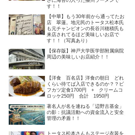
さに海苔の入った播州ラーメンで
す！！
【中華】もう30年前から通ってたお
店 翠蓮。地元民のトータス松本氏
も元チャンピオンの長谷川穂積氏も
来店されてるほど美味しいお店で
す！！（写真あり）
【保存版】神戸大学医学部附属病院
周辺の美味しいお店紹介！！
【洋食 百名店】洋食の朝日 どれ
くらい待てば入店できるのか？？ビ
フカツ定食1700円 + クリームコ
ロッケ250円 合計 1950円
著名人が名を連ねる「辺野古基金」
の影：抗議活動への資金流入と安全
管理の矛盾！！
トータス松本さんもステージ衣装を