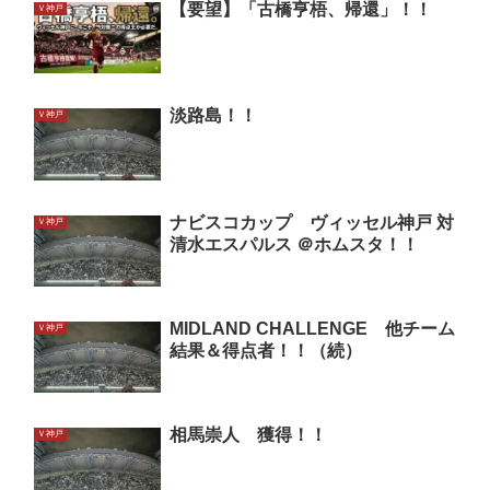
【要望】「古橋亨梧、帰還」！！
Ｖ神戸
淡路島！！
Ｖ神戸
ナビスコカップ ヴィッセル神戸 対
Ｖ神戸
清水エスパルス ＠ホムスタ！！
MIDLAND CHALLENGE 他チーム
Ｖ神戸
結果＆得点者！！（続）
相馬崇人 獲得！！
Ｖ神戸