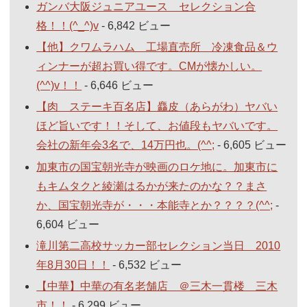
ガンバ大阪ジュニアユース セレクション合
格！！(^_^)v
- 6,842 ビュー
【他】クワムラハム 工場直売所 冷凍食品＆ウ
ィンナーが超お買い得です。CMが懐かしい。
(^^)v！！
- 6,646 ビュー
【肉 ステーキ百名店】麤皮（あらがわ）ヤバい
ほど旨いです！！そして、お値段もヤバいです。
会社の新年会3名で、14万円也。(^^;
- 6,605 ビュー
加東市の国宝朝光寺が映画のロケ地に。加東市に
もキムタクと綾瀬はるかが来たのかな？？まさ
か、国宝朝光寺が・・・本能寺とか？？？？(^^;
-
6,604 ビュー
滝川第二高校サッカー部セレクション当日 2010
年8月30日！！
- 6,532 ビュー
【中華】中華の有名老舗店 ＠三木一貫楼 三木
市！！
- 6,299 ビュー