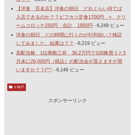
【洋食 百名店】洋食の朝日 どれくらい待てば
入店できるのか？？ビフカツ定食1700円 + クリ
ームコロッケ250円 合計 1950円
- 6,249 ビュー
洋食の朝日 どの時間に行くのが行列短い？検証
してみました。結果は？？
- 6,219 ビュー
高配当株 1位商船三井 36.2万円で100株買うと3
月末に26,000円（税込）の配当金が貰えますが買
いますか？？(^^;
- 6,146 ビュー
Ｖ神戸
スポンサーリンク