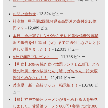
ー
お問い合わせ
- 13,824 ビュー
社高校 甲子園2回戦敗退＆高野連の寄付金18億
円？？
- 12,489 ビュー
本日、会社宛てにNHKからテレビ等受信機設置状
況の報告を4月15日（火）までに送付しなさいとお
達しが届きました！！
- 12,033 ビュー
V神戸無料プレゼント！！
- 11,758 ビュー
【和食】お好み焼き食べ放題ランチ1,210円。どろ
焼の喃風。食べ放題なんて嘘っぱちやん。誇大広
告はやめなさい！！
- 11,414 ビュー
兵庫県 新 高校サッカー掲示板！！
- 10,760 ビ
ュー
【麺】神戸で播州ラーメンが食べられる店を発見
しました。甘醤油ラーメン680円+唐揚げ定食380