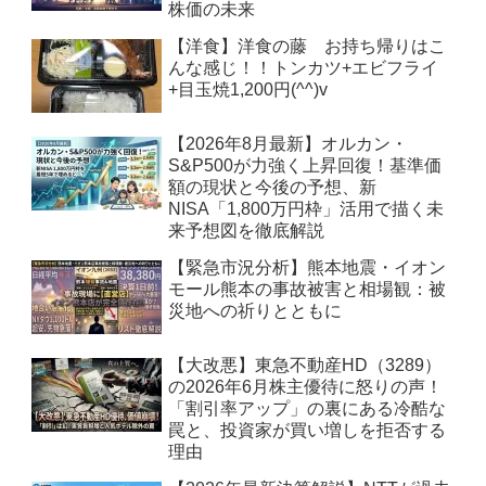
株価の未来
【洋食】洋食の藤 お持ち帰りはこ
んな感じ！！トンカツ+エビフライ
+目玉焼1,200円(^^)v
【2026年8月最新】オルカン・
S&P500が力強く上昇回復！基準価
額の現状と今後の予想、新
NISA「1,800万円枠」活用で描く未
来予想図を徹底解説
【緊急市況分析】熊本地震・イオン
モール熊本の事故被害と相場観：被
災地への祈りとともに
【大改悪】東急不動産HD（3289）
の2026年6月株主優待に怒りの声！
「割引率アップ」の裏にある冷酷な
罠と、投資家が買い増しを拒否する
理由