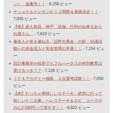
ン） 加東市！！
- 8,158 ビュー
ナショナルトレセンU-１２関西＆進路決定！！
-
7,935 ビュー
【他】超人気店 神戸 豆福。行列の出来るあら
れ屋さん。
- 7,619 ビュー
著名人が名を連ねる「辺野古基金」の影：抗議活
動への資金流入と安全管理の矛盾！！
- 7,154 ビュ
ー
設計事務所や役所でもフルハーネスの特別教育は
受けるべき？？
- 7,126 ビュー
ＪＦＡアカデミー福島 ２次選考試験！！
- 7,050
ビュー
【肉】むっちゃ美味しいステーキ。絶対に行って
欲しいたじま家。ヘレステーキ＆エビ コースや
のに2,500円って安すぎ！！
- 6,922 ビュー