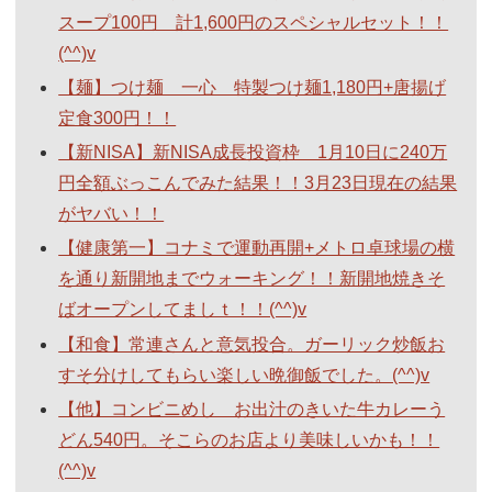
スープ100円 計1,600円のスペシャルセット！！
(^^)v
【麺】つけ麺 一心 特製つけ麺1,180円+唐揚げ
定食300円！！
【新NISA】新NISA成長投資枠 1月10日に240万
円全額ぶっこんでみた結果！！3月23日現在の結果
がヤバい！！
【健康第一】コナミで運動再開+メトロ卓球場の横
を通り新開地までウォーキング！！新開地焼きそ
ばオープンしてましｔ！！(^^)v
【和食】常連さんと意気投合。ガーリック炒飯お
すそ分けしてもらい楽しい晩御飯でした。(^^)v
【他】コンビニめし お出汁のきいた牛カレーう
どん540円。そこらのお店より美味しいかも！！
(^^)v