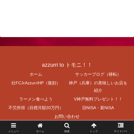
azzurri to トモニ！！
ホーム
サッカーブログ（移転）
社FCJrAzzurriHP（復刻）
神戸（兵庫）の美味しいお店を
紹介
ラーメン食べよう
V神戸無料プレゼント！！
不労所得（目標月額20万円）
旧NISA・新NISA
お問い合わせ
© 2021 azzurri to トモニ！！.
メニュー
ホーム
検索
トップ
サイドバー