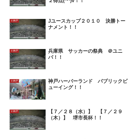
２得点(^^)v！！
Jユースカップ２０１０ 決勝トー
Ｖ神戸
ナメント！！
兵庫県 サッカーの祭典 ＠ユニ
Ｖ神戸
バ！！
神戸ハーバーランド パブリックビ
Ｖ神戸
ューイング！！
【７／２８（水）】 【７／２９
Ｖ神戸
（木）】 堺市長杯！！