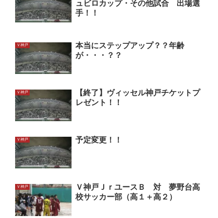
ュビロカップ・その他試合 出場選
手！！
本当にステップアップ？？年齢
Ｖ神戸
が・・・？？
【終了】ヴィッセル神戸チケットプ
Ｖ神戸
レゼント！！
予定変更！！
Ｖ神戸
Ｖ神戸ＪｒユースＢ 対 夢野台高
Ｖ神戸
校サッカー部（高１＋高２）