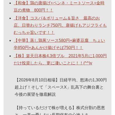
【和食】鶏の唐揚げ+ペンネ・ミートソース+金時
豆の煮物 800円！！
【洋食】コスパ＆ボリューム＆旨さ 最高のお
店。日替わりランチ750円。唐揚げもアジフライも
むっちゃ旨いです！！
【中華】蒸し鶏葱ソース580円+麻婆豆腐 ちょい
辛850円+あんかけ揚げそば750円！！
【株】楽天日本株4.3倍ブル 2021年5月に1,000円
だけ投資したら、更に凄いことに！！(^^)v
【2026年8月10日相場】日経平均、怒涛の1,300円
超上げ！そして「スペースX」乱高下の舞台裏と
今後の展望を徹底解説
【持っているだけで株が増える】株式分割の恩恵
と、一喜一憂しない長期保有の心地よさ