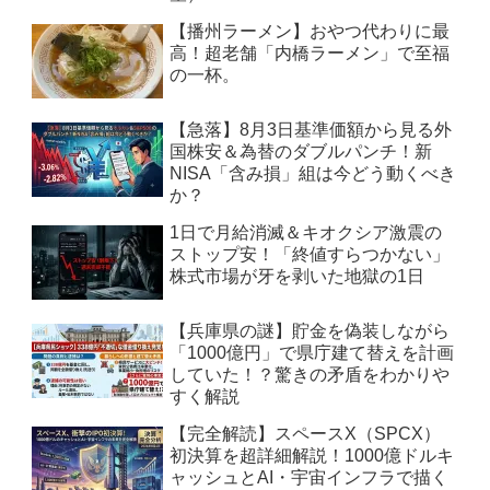
【播州ラーメン】おやつ代わりに最
高！超老舗「内橋ラーメン」で至福
の一杯。
【急落】8月3日基準価額から見る外
国株安＆為替のダブルパンチ！新
NISA「含み損」組は今どう動くべき
か？
1日で月給消滅＆キオクシア激震の
ストップ安！「終値すらつかない」
株式市場が牙を剥いた地獄の1日
【兵庫県の謎】貯金を偽装しながら
「1000億円」で県庁建て替えを計画
していた！？驚きの矛盾をわかりや
すく解説
【完全解読】スペースX（SPCX）
初決算を超詳細解説！1000億ドルキ
ャッシュとAI・宇宙インフラで描く