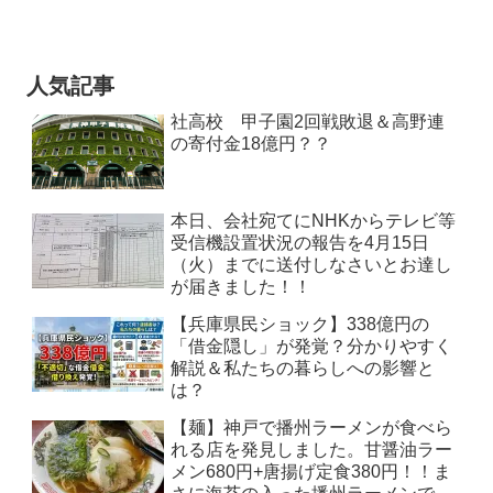
人気記事
社高校 甲子園2回戦敗退＆高野連
の寄付金18億円？？
本日、会社宛てにNHKからテレビ等
受信機設置状況の報告を4月15日
（火）までに送付しなさいとお達し
が届きました！！
【兵庫県民ショック】338億円の
「借金隠し」が発覚？分かりやすく
解説＆私たちの暮らしへの影響と
は？
【麺】神戸で播州ラーメンが食べら
れる店を発見しました。甘醤油ラー
メン680円+唐揚げ定食380円！！ま