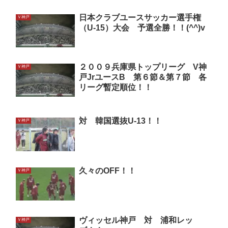
日本クラブユースサッカー選手権
Ｖ神戸
（U-15）大会 予選全勝！！(^^)v
２００９兵庫県トップリーグ V神
Ｖ神戸
戸JrユースB 第６節＆第７節 各
リーグ暫定順位！！
対 韓国選抜U-13！！
Ｖ神戸
久々のOFF！！
Ｖ神戸
ヴィッセル神戸 対 浦和レッ
Ｖ神戸