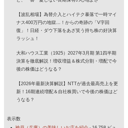
【波乱相場】為替介入とハイテク暴落で一時マイ
ナス400万円の地獄…！からの奇跡の「V字回
復」！日経・ダウ下落をあざ笑う持ち株の好決算
ラッシュ！
大和ハウス工業（1925）2027年3月期 第1四半期
決算を徹底解説！増収増益＆株式分割・増配で今
後の株価はどうなる？
【2026年最新決算解説】NTTが過去最高売上を更
新！16期連続増配＆自社株買いで今後の株価はど
うなる？
表示数
神戸（兵庫）の美味しいお店を紹介
- 16,758 ビュ