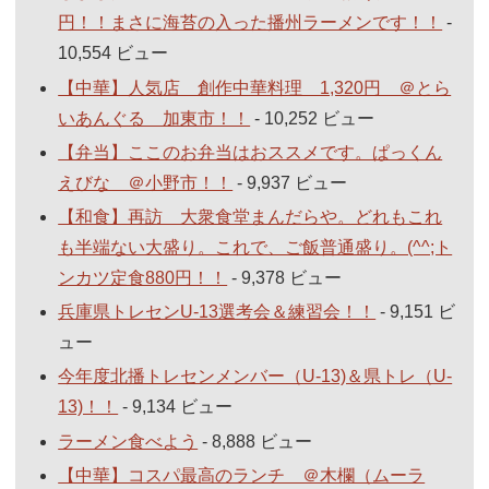
円！！まさに海苔の入った播州ラーメンです！！
-
10,554 ビュー
【中華】人気店 創作中華料理 1,320円 ＠とら
いあんぐる 加東市！！
- 10,252 ビュー
【弁当】ここのお弁当はおススメです。ぱっくん
えびな ＠小野市！！
- 9,937 ビュー
【和食】再訪 大衆食堂まんだらや。どれもこれ
も半端ない大盛り。これで、ご飯普通盛り。(^^;ト
ンカツ定食880円！！
- 9,378 ビュー
兵庫県トレセンU-13選考会＆練習会！！
- 9,151 ビ
ュー
今年度北播トレセンメンバー（U-13)＆県トレ（U-
13)！！
- 9,134 ビュー
ラーメン食べよう
- 8,888 ビュー
【中華】コスパ最高のランチ ＠木欄（ムーラ