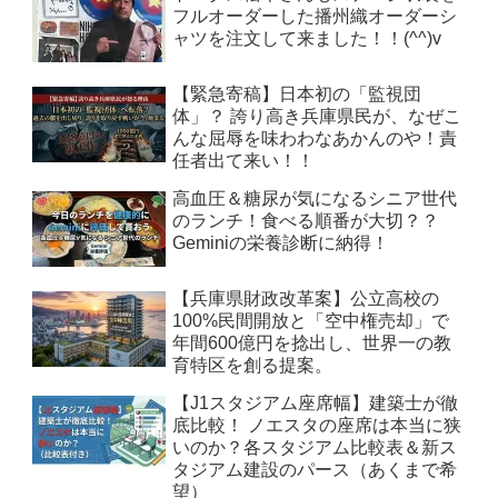
フルオーダーした播州織オーダーシ
ャツを注文して来ました！！(^^)v
【緊急寄稿】日本初の「監視団
体」？ 誇り高き兵庫県民が、なぜこ
んな屈辱を味わわなあかんのや！責
任者出て来い！！
高血圧＆糖尿が気になるシニア世代
のランチ！食べる順番が大切？？
Geminiの栄養診断に納得！
【兵庫県財政改革案】公立高校の
100%民間開放と「空中権売却」で
年間600億円を捻出し、世界一の教
育特区を創る提案。
【J1スタジアム座席幅】建築士が徹
底比較！ ノエスタの座席は本当に狭
いのか？各スタジアム比較表＆新ス
タジアム建設のパース（あくまで希
望）