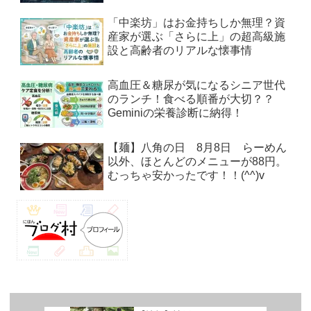
「中楽坊」はお金持ちしか無理？資
産家が選ぶ「さらに上」の超高級施
設と高齢者のリアルな懐事情
高血圧＆糖尿が気になるシニア世代
のランチ！食べる順番が大切？？
Geminiの栄養診断に納得！
【麺】八角の日 8月8日 らーめん
以外、ほとんどのメニューが88円。
むっちゃ安かったです！！(^^)v