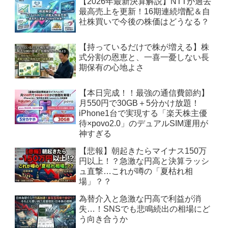
【2026年最新決算解説】NTTが過去
最高売上を更新！16期連続増配＆自
社株買いで今後の株価はどうなる？
【持っているだけで株が増える】株
式分割の恩恵と、一喜一憂しない長
期保有の心地よさ
【本日完成！！最強の通信費節約】
月550円で30GB＋5分かけ放題！
iPhone1台で実現する「楽天株主優
待×povo2.0」のデュアルSIM運用が
神すぎる
【悲報】朝起きたらマイナス150万
円以上！？急激な円高と決算ラッシ
ュ直撃…これが噂の「夏枯れ相
場」？？
為替介入と急激な円高で利益が消
失…！SNSでも悲鳴続出の相場にど
う向き合うか