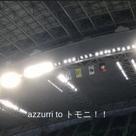
azzurri to トモニ！！