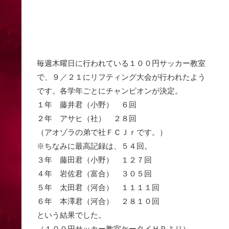
毎週木曜日に行われている１００円サッカー教室
で、９／２１にリフティング大会が行われたよう
です。各学年ごとにチャンピオンが決定。
１年 藤井君（小野） ６回
２年 アサヒ（社） ２８回
（アオゾラの弟で社ＦＣＪｒです。）
※ちなみに最高記録は、５４回。
３年 藤田君（小野） １２７回
４年 岩佐君（富合） ３０５回
５年 太田君（河合） １１１１回
６年 本澤君（河合） ２８１０回
という結果でした。
（１００円サッカー教室ケータイＨＰより）