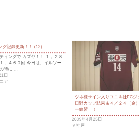
グ記録更新！！ (12)
ティングで カズヤ！！ １，２８
１，４６０回 今日は、イルソー
の時に …
21日
ニア
ツネ様サイン入りユニ＆社FC
日野カップ結果＆４／２４（金
ー練習！！
2009年4月25日
Ｖ神戸