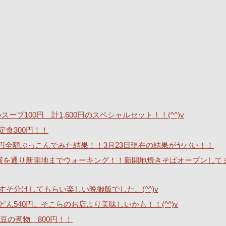
ープ100円 計1,600円のスペシャルセット！！(^^)v
定食300円！！
40万円全額ぶっこんでみた結果！！3月23日現在の結果がヤバい！！
横を通り新開地までウォーキング！！新開地焼きそばオープンして
そ分けしてもらい楽しい晩御飯でした。(^^)v
540円。そこらのお店より美味しいかも！！(^^)v
豆の煮物 800円！！