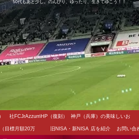
50代もあと少し。のんびり、ゆったり、生きてゆこう！！
）
社FCJrAzzurriHP（復刻）
神戸（兵庫）の美味しいお
（目標月額20万
旧NISA・新NISA
店を紹介
お問い合