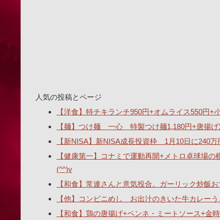
人気の投稿とページ
【洋食】特チキランチ950円+オムライス550円+小ス
【麺】つけ麺 一心 特製つけ麺1,180円+唐揚げ
【新NISA】新NISA成長投資枠 1月10日に2
【健康第一】コナミで運動再開+メトロ卓球場の
(^^)v
【和食】常連さんと意気投合。ガーリック炒飯おす
【他】コンビニめし お出汁のきいた牛カレーうどん
【和食】鶏の唐揚げ+ペンネ・ミートソース+金時