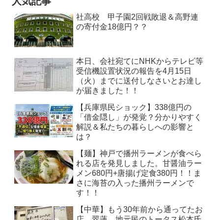
人気記事
社高校 甲子園2回戦敗退＆高野連
の寄付金18億円？？
本日、会社宛てにNHKからテレビ等
受信機設置状況の報告を4月15日
（火）までに送付しなさいとお達し
が届きました！！
【兵庫県民ショック】338億円の
「借金隠し」が発覚？分かりやすく
解説＆私たちの暮らしへの影響と
は？
【麺】神戸で播州ラーメンが食べら
れる店を発見しました。甘醤油ラー
メン680円+唐揚げ定食380円！！ま
さに海苔の入った播州ラーメンで
す！！
【中華】もう30年前から通ってたお
店 翠蓮。地元民のトータス松本氏