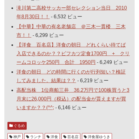
滝川第二高校サッカー部セレクション当日 2010
年8月30日！！
- 6,532 ビュー
【中華】中華の有名老舗店 ＠三木一貫楼 三木
市！！
- 6,299 ビュー
【洋食 百名店】洋食の朝日 どれくらい待てば
入店できるのか？？ビフカツ定食1700円 + クリ
ームコロッケ250円 合計 1950円
- 6,249 ビュー
洋食の朝日 どの時間に行くのが行列短い？検証
してみました。結果は？？
- 6,219 ビュー
高配当株 1位商船三井 36.2万円で100株買うと3
月末に26,000円（税込）の配当金が貰えますが買
いますか？？(^^;
- 6,146 ビュー
ぐるめ
神戸
ランチ
洋食
百名店
洋食屋ゆうき