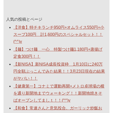
人気の投稿とページ
【洋食】特チキランチ950円+オムライス550円+小
スープ100円 計1,600円のスペシャルセット！！
(^^)v
【麺】つけ麺 一心 特製つけ麺1,180円+唐揚げ
定食300円！！
【新NISA】新NISA成長投資枠 1月10日に240万
円全額ぶっこんでみた結果！！3月23日現在の結果
がヤバい！！
【健康第一】コナミで運動再開+メトロ卓球場の横
を通り新開地までウォーキング！！新開地焼きそ
ばオープンしてましｔ！！(^^)v
【和食】常連さんと意気投合。ガーリック炒飯お