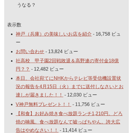
うなる？
表示数
神戸（兵庫）の美味しいお店を紹介
- 16,758 ビュ
ー
お問い合わせ
- 13,824 ビュー
社高校 甲子園2回戦敗退＆高野連の寄付金18億
円？？
- 12,482 ビュー
本日、会社宛てにNHKからテレビ等受信機設置状
況の報告を4月15日（火）までに送付しなさいとお
達しが届きました！！
- 12,030 ビュー
V神戸無料プレゼント！！
- 11,756 ビュー
【和食】お好み焼き食べ放題ランチ1,210円。どろ
焼の喃風。食べ放題なんて嘘っぱちやん。誇大広
告はやめなさい！！
- 11,414 ビュー