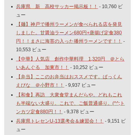
兵庫県 新 高校サッカー掲示板！！
- 10,760 ビ
ュー
【麺】神戸で播州ラーメンが食べられる店を発見
しました。甘醤油ラーメン680円+唐揚げ定食380
円！！まさに海苔の入った播州ラーメンです！！
-
10,553 ビュー
【中華】人気店 創作中華料理 1,320円 ＠とら
いあんぐる 加東市！！
- 10,252 ビュー
【弁当】ここのお弁当はおススメです。ぱっくん
えびな ＠小野市！！
- 9,937 ビュー
【和食】再訪 大衆食堂まんだらや。どれもこれ
も半端ない大盛り。これで、ご飯普通盛り。(^^;ト
ンカツ定食880円！！
- 9,378 ビュー
兵庫県トレセンU-13選考会＆練習会！！
- 9,151 ビ
ュー