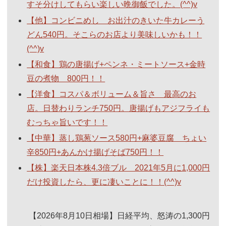
すそ分けしてもらい楽しい晩御飯でした。(^^)v
【他】コンビニめし お出汁のきいた牛カレーう
どん540円。そこらのお店より美味しいかも！！
(^^)v
【和食】鶏の唐揚げ+ペンネ・ミートソース+金時
豆の煮物 800円！！
【洋食】コスパ＆ボリューム＆旨さ 最高のお
店。日替わりランチ750円。唐揚げもアジフライも
むっちゃ旨いです！！
【中華】蒸し鶏葱ソース580円+麻婆豆腐 ちょい
辛850円+あんかけ揚げそば750円！！
【株】楽天日本株4.3倍ブル 2021年5月に1,000円
だけ投資したら、更に凄いことに！！(^^)v
【2026年8月10日相場】日経平均、怒涛の1,300円