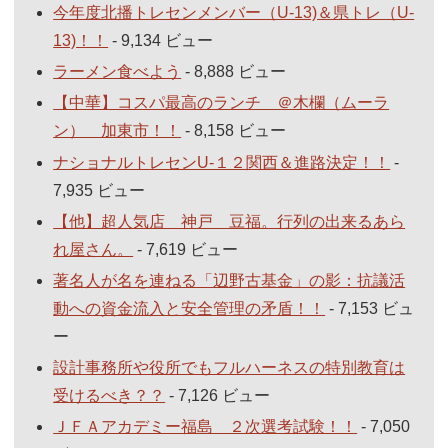
今年度北播トレセンメンバー（U-13)＆県トレ（U-
13)！！
- 9,134 ビュー
ラーメン食べよう
- 8,888 ビュー
【中華】コスパ最高のランチ ＠木欄（ムーラ
ン） 加東市！！
- 8,158 ビュー
ナショナルトレセンU-１２関西＆進路決定！！
-
7,935 ビュー
【他】超人気店 神戸 豆福。行列の出来るあら
れ屋さん。
- 7,619 ビュー
著名人が名を連ねる「辺野古基金」の影：抗議活
動への資金流入と安全管理の矛盾！！
- 7,153 ビュ
ー
設計事務所や役所でもフルハーネスの特別教育は
受けるべき？？
- 7,126 ビュー
ＪＦＡアカデミー福島 ２次選考試験！！
- 7,050