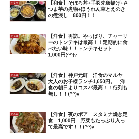
【和食】そぼろ丼+手羽先唐揚げ+さ
ぐるめ
つま芋の煮物+ほうれん草とえのき
の煮浸し 800円！！
【洋食】再訪。やっぱり、チャーリ
ぐるめ
ーのトンテキは最高！！定期的に食
べたい味！！トンテキセット
1,000円(^^)v
【洋食】神戸元町 洋食のマルヤ
ぐるめ
大人のお子様ランチ1,650円。 洋
食の朝日よりコスパ最高！！行列も
無し！！(^^)v
【洋食】夜のボア スタミナ焼き定
ぐるめ
食 1,000円 野菜もたっぷり入っ
て最高です！！(^^)v