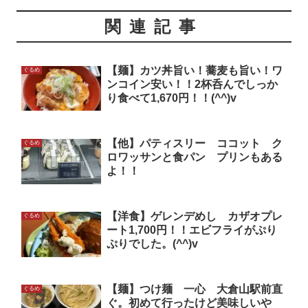
関連記事
【麺】カツ丼旨い！蕎麦も旨い！ワ
ぐるめ
ンコイン安い！！2杯呑んでしっか
り食べて1,670円！！(^^)v
【他】パティスリー ココット ク
ぐるめ
ロワッサンと食パン プリンもある
よ！！
【洋食】ゲレンデめし カザオプレ
ぐるめ
ート1,700円！！エビフライがぷり
ぷりでした。(^^)v
【麺】つけ麺 一心 大倉山駅前直
ぐるめ
ぐ。初めて行ったけど美味しいや