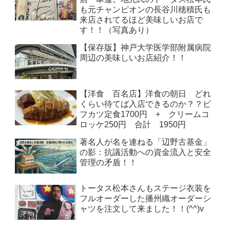
も元チャンピオンの長谷川穂積氏も
来店されてるほど美味しいお店で
す！！（写真あり）
【保存版】神戸大学医学部附属病院
周辺の美味しいお店紹介！！
【洋食 百名店】洋食の朝日 どれ
くらい待てば入店できるのか？？ビ
フカツ定食1700円 + クリームコ
ロッケ250円 合計 1950円
著名人が名を連ねる「辺野古基金」
の影：抗議活動への資金流入と安全
管理の矛盾！！
トータス松本さんもステージ衣装を
フルオーダーした播州織オーダーシ
ャツを注文して来ました！！(^^)v