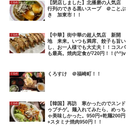
【閉店しました】北播磨の人気店
ぐるめ
行列のできる黒いスープ ＠ことぶ
き 加東市！！
【中華】街中華の超人気店 新開
ぐるめ
地 来来。いつも満席、餃子も旨い
し、お一人様でも大丈夫！！コスパ
も最高。焼肉定食が720円！！(^^)v
くろすけ ＠福崎町！！
ぐるめ
【韓国】再訪 寒かったのでスンド
ぐるめ
ゥブチゲ。麺入れてみたら、めっち
ゃ美味しかった。950円+乾麺200円
+スタミナ焼肉950円！！