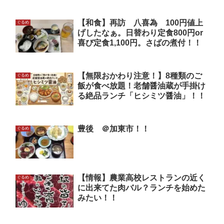
【和食】再訪 八喜為 100円値上
ぐるめ
げしたなぁ。日替わり定食800円or
喜び定食1,100円。さばの煮付！！
【無限おかわり注意！】8種類のご
ぐるめ
飯が食べ放題！老舗醤油蔵が手掛け
る絶品ランチ「ヒシミツ醤油」！！
豊後 ＠加東市！！
ぐるめ
【情報】農業高校レストランの近く
ぐるめ
に出来てた肉バル？ランチを始めた
みたい！！