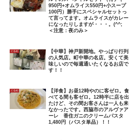
950円+オムライス550円+小スープ
100円）勝手にスペシャルセットっ
て言ってます。オムライスがカレー
になったりしますが・・・。(^^;
＜注意：夜のみ＞
【中華】神戸新開地。やっぱり行列
ぐるめ
の人気店。町中華の名店。安くて美
味しいので毎週通いたくなるお店で
す！！
【洋食】お昼12時やのに客ゼロ。食
ぐるめ
べてる間も客ゼロ。12時半に店を出
たけど、その間お客さんは一人も来
なかったです。西脇市のアルヴァア
ーレ 香住ガニのクリームパスタ
1,480円（パスタ単品）！！