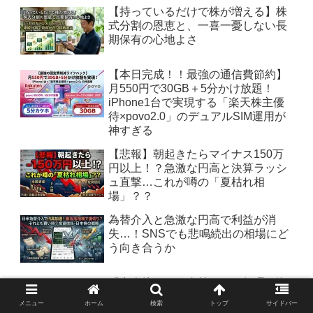
【持っているだけで株が増える】株
式分割の恩恵と、一喜一憂しない長
期保有の心地よさ
【本日完成！！最強の通信費節約】
月550円で30GB＋5分かけ放題！
iPhone1台で実現する「楽天株主優
待×povo2.0」のデュアルSIM運用が
神すぎる
【悲報】朝起きたらマイナス150万
円以上！？急激な円高と決算ラッシ
ュ直撃…これが噂の「夏枯れ相
場」？？
為替介入と急激な円高で利益が消
失…！SNSでも悲鳴続出の相場にど
う向き合うか
「中楽坊」はお金持ちしか無理？資
産家が選ぶ「さらに上」の超高級施
メニュー
ホーム
検索
トップ
サイドバー
設と高齢者のリアルな懐事情