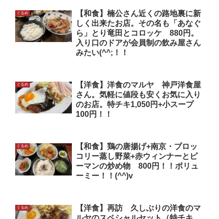
【和食】楠公さん近くの路地裏に新
ぐるめ
しく出来たお店。その名も「あなぐ
ら」とり竜田とコロッケ 880円。
入り口のドアが会員制の飲み屋さん
みたい(^^;！！
【洋食】洋食のマルヤ 神戸洋食屋
ぐるめ
さん。気軽に値段も安くお気に入り
のお店。特チキ1,050円+小スープ
100円！！
【和食】鶏の唐揚げ+南京・ブロッ
ぐるめ
コリー蒸し野菜+赤ウィンナーとピ
ーマンの炒め物 800円！！ボリュ
ーミー！！(^^)v
【洋食】再訪 久しぶりの洋食のマ
ぐるめ
ルヤのスペシャルセット（特チキ