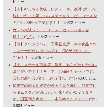
ビュー
【肉】むっちゃ美味しいステーキ。絶対に行って
欲しいたじま家。ヘレステーキ＆エビ コースや
のに2,500円って安すぎ！！
- 6,922 ビュー
ガンバ大阪ジュニアユース セレクション合
格！！(^_^)v
- 6,842 ビュー
【他】クワムラハム 工場直売所 冷凍食品＆ウ
ィンナーが超お買い得です。CMが懐かしい。
(^^)v！！
- 6,646 ビュー
【肉 ステーキ百名店】麤皮（あらがわ）ヤバい
ほど旨いです！！そして、お値段もヤバいです。
会社の新年会3名で、14万円也。(^^;
- 6,605 ビュー
加東市の国宝朝光寺が映画のロケ地に。加東市に
もキムタクと綾瀬はるかが来たのかな？？まさ
か、国宝朝光寺が・・・本能寺とか？？？？(^^;
-
6,604 ビュー