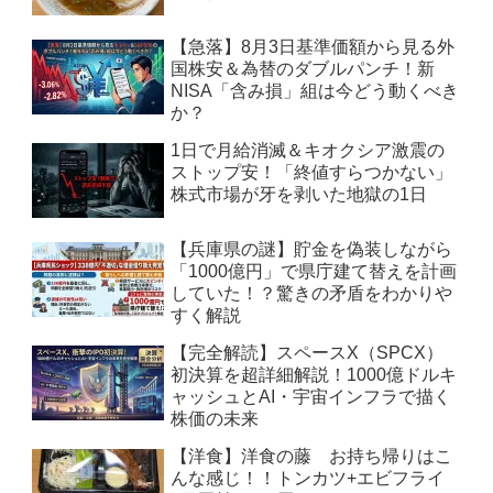
【急落】8月3日基準価額から見る外
国株安＆為替のダブルパンチ！新
NISA「含み損」組は今どう動くべき
か？
1日で月給消滅＆キオクシア激震の
ストップ安！「終値すらつかない」
株式市場が牙を剥いた地獄の1日
【兵庫県の謎】貯金を偽装しながら
「1000億円」で県庁建て替えを計画
していた！？驚きの矛盾をわかりや
すく解説
【完全解読】スペースX（SPCX）
初決算を超詳細解説！1000億ドルキ
ャッシュとAI・宇宙インフラで描く
株価の未来
【洋食】洋食の藤 お持ち帰りはこ
んな感じ！！トンカツ+エビフライ