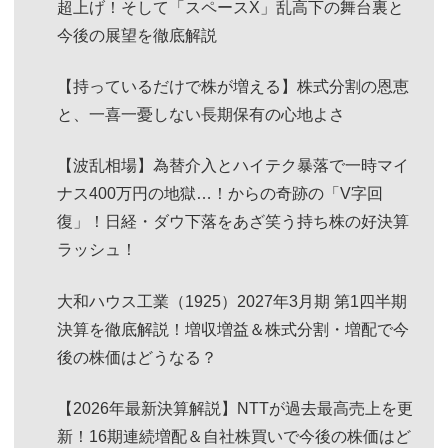
超上げ！そして「スペースX」乱高下の舞台裏と
今後の展望を徹底解説
【持っているだけで株が増える】株式分割の恩恵
と、一喜一憂しない長期保有の心地よさ
【波乱相場】為替介入とハイテク暴落で一時マイ
ナス400万円の地獄…！からの奇跡の「V字回
復」！日経・ダウ下落をあざ笑う持ち株の好決算
ラッシュ！
大和ハウス工業（1925）2027年3月期 第1四半期
決算を徹底解説！増収増益＆株式分割・増配で今
後の株価はどうなる？
【2026年最新決算解説】NTTが過去最高売上を更
新！16期連続増配＆自社株買いで今後の株価はど