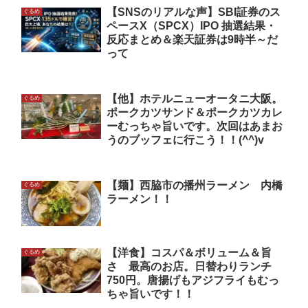
【SNSのリアルな声】SBI証券のス
ぐるめ
ペースX（SPCX）IPO 抽選結果・
反応まとめ＆楽天証券は9時半～だ
って
【他】ホテルニューオータニ大阪。
ぐるめ
ポークカツサンド＆ポークカツカレ
ーむっちゃ旨いです。次回はあまお
うのブッフェに行こう！！(^^)v
【麺】西脇市の播州ラーメン 内橋
ぐるめ
ラーメン！！
【洋食】コスパ＆ボリューム＆旨
ぐるめ
さ 最高のお店。日替わりランチ
750円。唐揚げもアジフライもむっ
ちゃ旨いです！！