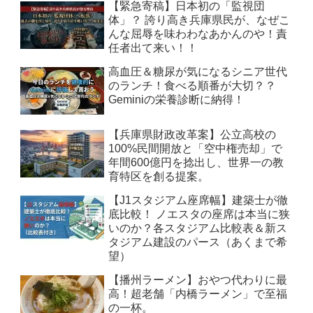
【緊急寄稿】日本初の「監視団
体」？ 誇り高き兵庫県民が、なぜこ
んな屈辱を味わわなあかんのや！責
任者出て来い！！
高血圧＆糖尿が気になるシニア世代
のランチ！食べる順番が大切？？
Geminiの栄養診断に納得！
【兵庫県財政改革案】公立高校の
100%民間開放と「空中権売却」で
年間600億円を捻出し、世界一の教
育特区を創る提案。
【J1スタジアム座席幅】建築士が徹
底比較！ ノエスタの座席は本当に狭
いのか？各スタジアム比較表＆新ス
タジアム建設のパース（あくまで希
望）
【播州ラーメン】おやつ代わりに最
高！超老舗「内橋ラーメン」で至福
の一杯。