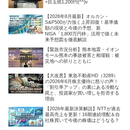
+目玉焼1,200円(^^)v
【2026年8月最新】オルカン・
S&P500が力強く上昇回復！基準価
額の現状と今後の予想、新
NISA「1,800万円枠」活用で描く未
来予想図を徹底解説
【緊急市況分析】熊本地震・イオン
モール熊本の事故被害と相場観：被
災地への祈りとともに
【大改悪】東急不動産HD（3289）
の2026年6月株主優待に怒りの声！
「割引率アップ」の裏にある冷酷な
罠と、投資家が買い増しを拒否する
理由
【2026年最新決算解説】NTTが過去
最高売上を更新！16期連続増配＆自
社株買いで今後の株価はどうなる？