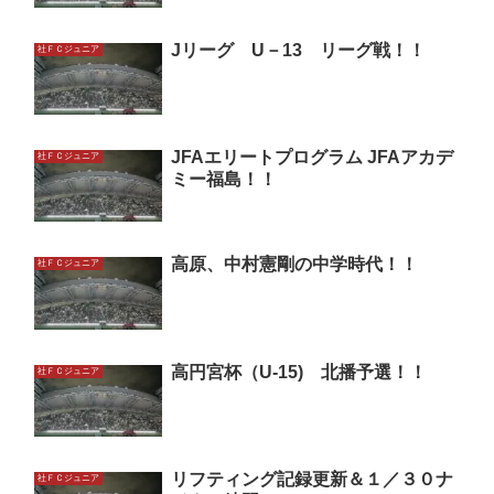
Jリーグ U－13 リーグ戦！！
社ＦＣジュニア
JFAエリートプログラム JFAアカデ
社ＦＣジュニア
ミー福島！！
高原、中村憲剛の中学時代！！
社ＦＣジュニア
高円宮杯（U-15) 北播予選！！
社ＦＣジュニア
リフティング記録更新＆１／３０ナ
社ＦＣジュニア