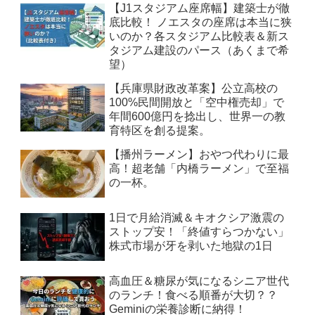
【J1スタジアム座席幅】建築士が徹
底比較！ ノエスタの座席は本当に狭
いのか？各スタジアム比較表＆新ス
タジアム建設のパース（あくまで希
望）
【兵庫県財政改革案】公立高校の
100%民間開放と「空中権売却」で
年間600億円を捻出し、世界一の教
育特区を創る提案。
【播州ラーメン】おやつ代わりに最
高！超老舗「内橋ラーメン」で至福
の一杯。
1日で月給消滅＆キオクシア激震の
ストップ安！「終値すらつかない」
株式市場が牙を剥いた地獄の1日
高血圧＆糖尿が気になるシニア世代
のランチ！食べる順番が大切？？
Geminiの栄養診断に納得！