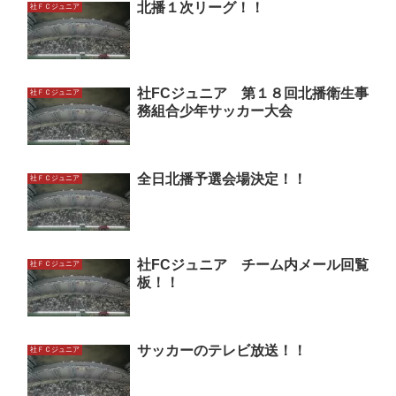
北播１次リーグ！！
社ＦＣジュニア
社FCジュニア 第１８回北播衛生事
社ＦＣジュニア
務組合少年サッカー大会
全日北播予選会場決定！！
社ＦＣジュニア
社FCジュニア チーム内メール回覧
社ＦＣジュニア
板！！
サッカーのテレビ放送！！
社ＦＣジュニア