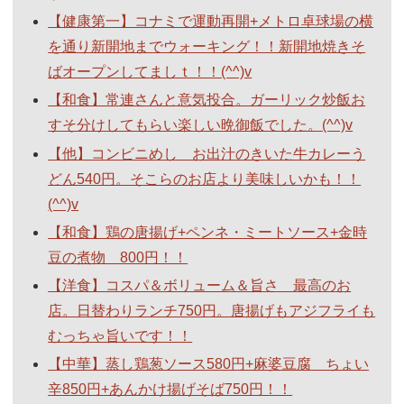
【健康第一】コナミで運動再開+メトロ卓球場の横
を通り新開地までウォーキング！！新開地焼きそ
ばオープンしてましｔ！！(^^)v
【和食】常連さんと意気投合。ガーリック炒飯お
すそ分けしてもらい楽しい晩御飯でした。(^^)v
【他】コンビニめし お出汁のきいた牛カレーう
どん540円。そこらのお店より美味しいかも！！
(^^)v
【和食】鶏の唐揚げ+ペンネ・ミートソース+金時
豆の煮物 800円！！
【洋食】コスパ＆ボリューム＆旨さ 最高のお
店。日替わりランチ750円。唐揚げもアジフライも
むっちゃ旨いです！！
【中華】蒸し鶏葱ソース580円+麻婆豆腐 ちょい
辛850円+あんかけ揚げそば750円！！