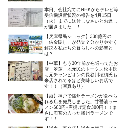
本日、会社宛てにNHKからテレビ等
受信機設置状況の報告を4月15日
（火）までに送付しなさいとお達し
が届きました！！
【兵庫県民ショック】338億円の
「借金隠し」が発覚？分かりやすく
解説＆私たちの暮らしへの影響と
は？
【中華】もう30年前から通ってたお
店 翠蓮。地元民のトータス松本氏
も元チャンピオンの長谷川穂積氏も
来店されてるほど美味しいお店で
す！！（写真あり）
【麺】神戸で播州ラーメンが食べら
れる店を発見しました。甘醤油ラー
メン680円+唐揚げ定食380円！！ま
さに海苔の入った播州ラーメンで
す！！