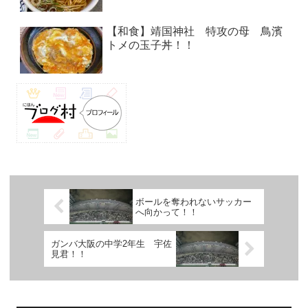
【和食】靖国神社 特攻の母 鳥濱
トメの玉子丼！！
ボールを奪われないサッカー
へ向かって！！
ガンバ大阪の中学2年生 宇佐
見君！！