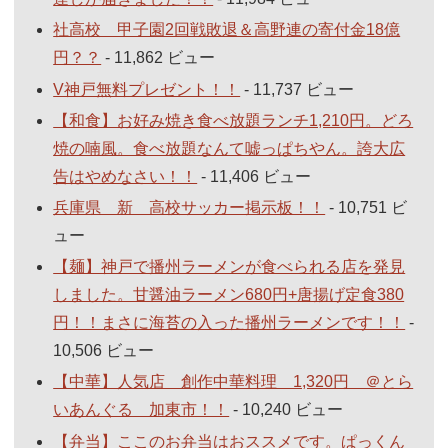
社高校 甲子園2回戦敗退＆高野連の寄付金18億
円？？
- 11,862 ビュー
V神戸無料プレゼント！！
- 11,737 ビュー
【和食】お好み焼き食べ放題ランチ1,210円。どろ
焼の喃風。食べ放題なんて嘘っぱちやん。誇大広
告はやめなさい！！
- 11,406 ビュー
兵庫県 新 高校サッカー掲示板！！
- 10,751 ビ
ュー
【麺】神戸で播州ラーメンが食べられる店を発見
しました。甘醤油ラーメン680円+唐揚げ定食380
円！！まさに海苔の入った播州ラーメンです！！
-
10,506 ビュー
【中華】人気店 創作中華料理 1,320円 ＠とら
いあんぐる 加東市！！
- 10,240 ビュー
【弁当】ここのお弁当はおススメです。ぱっくん