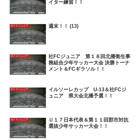
イター練習！！
週末！！ (13)
社ＦＣジュニア
社FCジュニア 第１８回北播衛生事
社ＦＣジュニア
務組合少年サッカー大会 決勝トーナ
メント＆FCギラソル！！
イルソーレカップ U-13＆社FCジ
社ＦＣジュニア
ュニア 県大会北播予選！！
Ｕ１７日本代表＆第１１回郡市対抗
社ＦＣジュニア
選抜少年サッカー大会！！