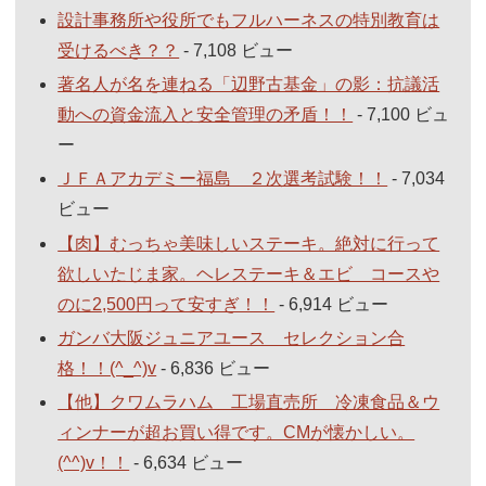
設計事務所や役所でもフルハーネスの特別教育は
受けるべき？？
- 7,108 ビュー
著名人が名を連ねる「辺野古基金」の影：抗議活
動への資金流入と安全管理の矛盾！！
- 7,100 ビュ
ー
ＪＦＡアカデミー福島 ２次選考試験！！
- 7,034
ビュー
【肉】むっちゃ美味しいステーキ。絶対に行って
欲しいたじま家。ヘレステーキ＆エビ コースや
のに2,500円って安すぎ！！
- 6,914 ビュー
ガンバ大阪ジュニアユース セレクション合
格！！(^_^)v
- 6,836 ビュー
【他】クワムラハム 工場直売所 冷凍食品＆ウ
ィンナーが超お買い得です。CMが懐かしい。
(^^)v！！
- 6,634 ビュー