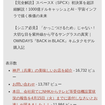
【完全解読】スペースX（SPCX）初決算を超詳
細解説！1000億ドルキャッシュとAI・宇宙インフ
ラで描く株価の未来
【シニア必見】「かっこつけるため」じゃない！
大切な目を紫外線から守るサングラスの真実｜
OWNDAYS『BACK in BLACK』キムタクモデル
購入記
表示数
神戸（兵庫）の美味しいお店を紹介
- 16,732 ビュ
ー
お問い合わせ
- 13,787 ビュー
本日、会社宛てにNHKからテレビ等受信機設置状
況の報告を4月15日（火）までに送付しなさいとお
達しが届きました！！
- 11,984 ビュー