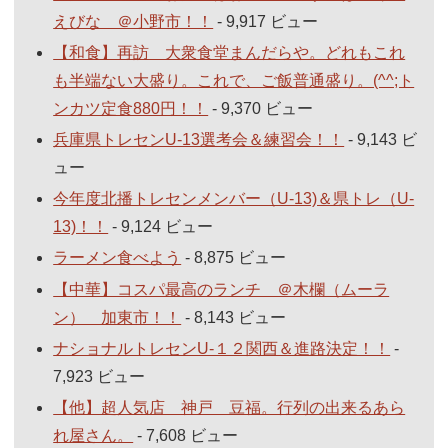
えびな ＠小野市！！
- 9,917 ビュー
【和食】再訪 大衆食堂まんだらや。どれもこれ
も半端ない大盛り。これで、ご飯普通盛り。(^^;ト
ンカツ定食880円！！
- 9,370 ビュー
兵庫県トレセンU-13選考会＆練習会！！
- 9,143 ビ
ュー
今年度北播トレセンメンバー（U-13)＆県トレ（U-
13)！！
- 9,124 ビュー
ラーメン食べよう
- 8,875 ビュー
【中華】コスパ最高のランチ ＠木欄（ムーラ
ン） 加東市！！
- 8,143 ビュー
ナショナルトレセンU-１２関西＆進路決定！！
-
7,923 ビュー
【他】超人気店 神戸 豆福。行列の出来るあら
れ屋さん。
- 7,608 ビュー