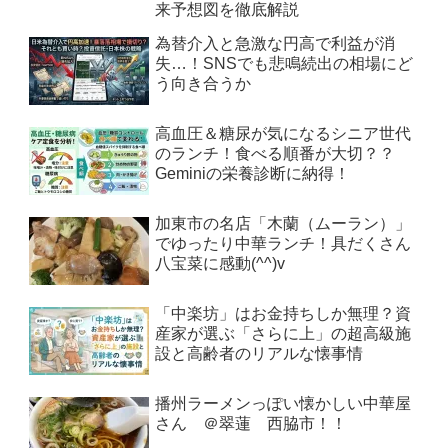
来予想図を徹底解説
為替介入と急激な円高で利益が消
失…！SNSでも悲鳴続出の相場にど
う向き合うか
高血圧＆糖尿が気になるシニア世代
のランチ！食べる順番が大切？？
Geminiの栄養診断に納得！
加東市の名店「木蘭（ムーラン）」
でゆったり中華ランチ！具だくさん
八宝菜に感動(^^)v
「中楽坊」はお金持ちしか無理？資
産家が選ぶ「さらに上」の超高級施
設と高齢者のリアルな懐事情
播州ラーメンっぽい懐かしい中華屋
さん ＠翠蓮 西脇市！！