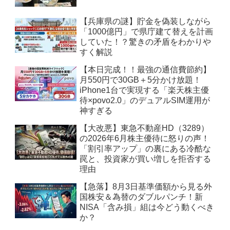
【兵庫県の謎】貯金を偽装しながら
「1000億円」で県庁建て替えを計画
していた！？驚きの矛盾をわかりや
すく解説
【本日完成！！最強の通信費節約】
月550円で30GB＋5分かけ放題！
iPhone1台で実現する「楽天株主優
待×povo2.0」のデュアルSIM運用が
神すぎる
【大改悪】東急不動産HD（3289）
の2026年6月株主優待に怒りの声！
「割引率アップ」の裏にある冷酷な
罠と、投資家が買い増しを拒否する
理由
【急落】8月3日基準価額から見る外
国株安＆為替のダブルパンチ！新
NISA「含み損」組は今どう動くべき
か？