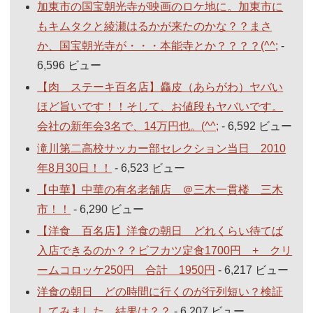
加東市の国宝朝光寺が映画のロケ地に。加東市に
もキムタクと綾瀬はるかが来たのかな？？まさ
か、国宝朝光寺が・・・本能寺とか？？？？(^^;
-
6,596 ビュー
【肉 ステーキ百名店】麤皮（あらがわ）ヤバい
ほど旨いです！！そして、お値段もヤバいです。
会社の新年会3名で、14万円也。(^^;
- 6,592 ビュー
滝川第二高校サッカー部セレクション当日 2010
年8月30日！！
- 6,523 ビュー
【中華】中華の有名老舗店 ＠三木一貫楼 三木
市！！
- 6,290 ビュー
【洋食 百名店】洋食の朝日 どれくらい待てば
入店できるのか？？ビフカツ定食1700円 + クリ
ームコロッケ250円 合計 1950円
- 6,217 ビュー
洋食の朝日 どの時間に行くのが行列短い？検証
してみました。結果は？？
- 6,207 ビュー