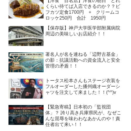
【洋食 百名店】洋食の朝日 どれ
くらい待てば入店できるのか？？ビ
フカツ定食1700円 + クリームコ
ロッケ250円 合計 1950円
【保存版】神戸大学医学部附属病院
周辺の美味しいお店紹介！！
著名人が名を連ねる「辺野古基金」
の影：抗議活動への資金流入と安全
管理の矛盾！！
トータス松本さんもステージ衣装を
フルオーダーした播州織オーダーシ
ャツを注文して来ました！！(^^)v
【緊急寄稿】日本初の「監視団
体」？ 誇り高き兵庫県民が、なぜこ
んな屈辱を味わわなあかんのや！責
任者出て来い！！