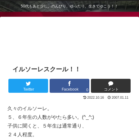
50代もあと少し。のんびり、ゆったり、生きてゆこう！！
イルソーレスクール！！
Twitter
Facebook
コメント
0
2022.10.16
2007.01.11
久々のイルソーレ。
５、６年生の人数がやたら多い。(^_^;)
子供に聞くと、５年生は通常通り、
２４人程度。