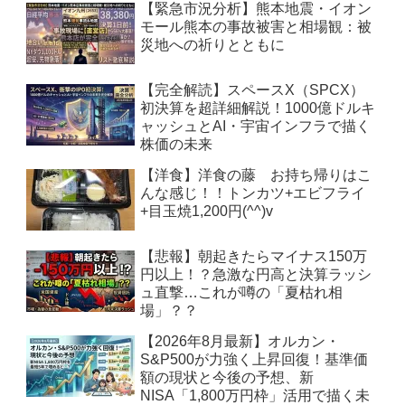
【緊急市況分析】熊本地震・イオン
モール熊本の事故被害と相場観：被
災地への祈りとともに
【完全解読】スペースX（SPCX）
初決算を超詳細解説！1000億ドルキ
ャッシュとAI・宇宙インフラで描く
株価の未来
【洋食】洋食の藤 お持ち帰りはこ
んな感じ！！トンカツ+エビフライ
+目玉焼1,200円(^^)v
【悲報】朝起きたらマイナス150万
円以上！？急激な円高と決算ラッシ
ュ直撃…これが噂の「夏枯れ相
場」？？
【2026年8月最新】オルカン・
S&P500が力強く上昇回復！基準価
額の現状と今後の予想、新
NISA「1,800万円枠」活用で描く未