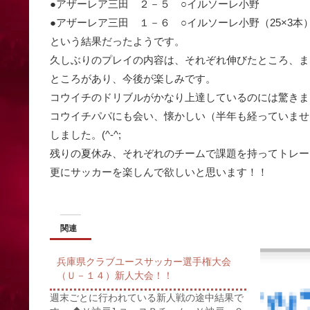
●アザーレア三田 ２－５ ○イルソーレ小野
●アザーレア三田 １－６ ○イルソーレ小野（25×3本
という結果だったようです。
久しぶりのプレイの内容は、それぞれ伸びたところ、ま
ところがあり、今後が楽しみです。
コウイチのドリブルがかなり上達しているのには驚きました
コウイチパパにも会い、懐かしい（半年も経っていませ
しました。(^-^;
残りの夏休み、それぞれのチームで課題を持ってトレー
更にサッカーを楽しんで欲しいと思います！！
関連
兵庫県クラブユースサッカー選手権大会
（Ｕ－１４）新人大会！！
週末ごとに行われている新人戦の途中結果で