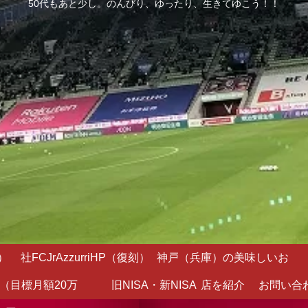
50代もあと少し。のんびり、ゆったり、生きてゆこう！！
）
社FCJrAzzurriHP（復刻）
神戸（兵庫）の美味しいお
（目標月額20万
旧NISA・新NISA
店を紹介
お問い合