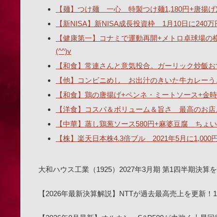
【麺】つけ麺 一心 特製つけ麺1,180円+唐揚げ
【新NISA】新NISA成長投資枠 1月10日に2
【健康第一】コナミで運動再開+メトロ卓球場の
(^^)v
【和食】常連さんと意気投合。ガーリック炒飯おす
【他】コンビニめし お出汁のきいた牛カレーうどん
【和食】鶏の唐揚げ+ペンネ・ミートソース+金時
【洋食】コスパ＆ボリューム＆旨さ 最高のお店
【中華】蒸し鶏葱ソース580円+麻婆豆腐 ちょい辛
【株】楽天日本株4.3倍ブル 2021年5月に1,00
大和ハウス工業（1925）2027年3月期 第1四半期
【2026年最新決算解説】NTTが過去最高売上を更新