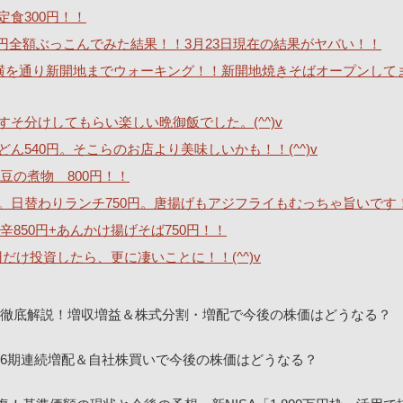
定食300円！！
40万円全額ぶっこんでみた結果！！3月23日現在の結果がヤバい！！
横を通り新開地までウォーキング！！新開地焼きそばオープンして
そ分けしてもらい楽しい晩御飯でした。(^^)v
540円。そこらのお店より美味しいかも！！(^^)v
豆の煮物 800円！！
。日替わりランチ750円。唐揚げもアジフライもむっちゃ旨いです
850円+あんかけ揚げそば750円！！
0円だけ投資したら、更に凄いことに！！(^^)v
決算を徹底解説！増収増益＆株式分割・増配で今後の株価はどうなる？
！16期連続増配＆自社株買いで今後の株価はどうなる？