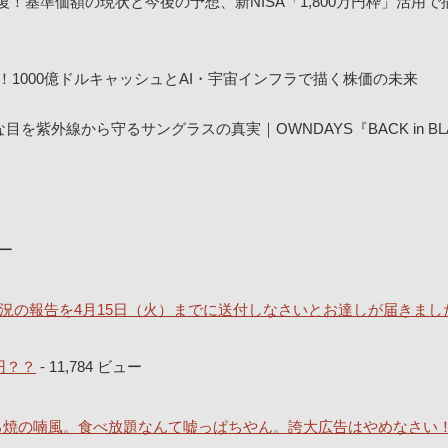
回復！基準価額の現状と今後の予想、新NISA「1,800万円枠」活用
！1000億ドルキャッシュとAI・宇宙インフラで描く株価の未来
紫外線から守るサングラスの真実｜OWNDAYS『BACK in BL
ュー
況の報告を4月15日（火）までに送付しなさいとお達しが届きまし
円？？
- 11,784 ビュー
どろ焼の喃風。食べ放題なんて嘘っぱちやん。誇大広告はやめなさい