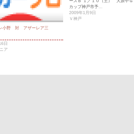
ースＢ １／１０（土） 大原中Ｇ
カップ神戸市予…
2009年1月9日
Ｖ神戸
レ小野 対 アザーレア三
16日
ニア