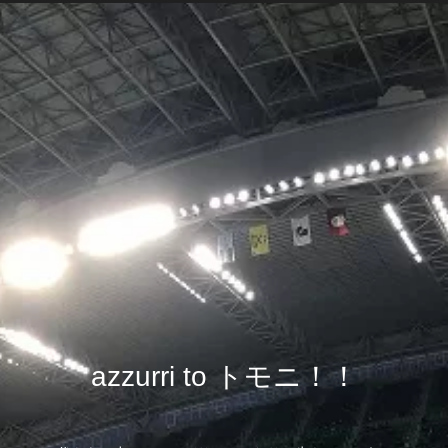
azzurri to トモニ！！