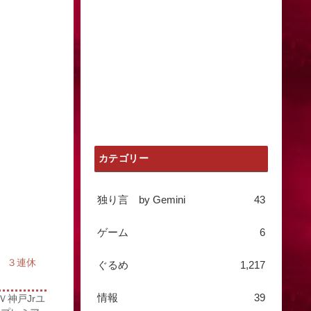
カテゴリー
独り言 by Gemini
43
ゲーム
6
ム ３連休
ぐるめ
1,217
情報
39
Ｖ神戸Jrユ