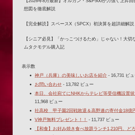
【2026年8月最新】オルカン・S&P500が力強く上昇
想図を徹底解説
【完全解読】スペースX（SPCX）初決算を超詳細解説
【シニア必見】「かっこつけるため」じゃない！大切な目を
ムタクモデル購入記
表示数
神戸（兵庫）の美味しいお店を紹介
- 16,731 ビ
お問い合わせ
- 13,782 ビュー
本日、会社宛てにNHKからテレビ等受信機設置状
11,968 ビュー
社高校 甲子園2回戦敗退＆高野連の寄付金18億
V神戸無料プレゼント！！
- 11,737 ビュー
【和食】お好み焼き食べ放題ランチ1,210円。