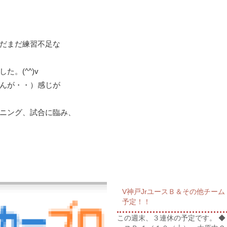
）
だまだ練習不足な
。(^^)v
んが・・）感じが
ニング、試合に臨み、
V神戸JrユースＢ＆その他チー
予定！！
この週末、３連休の予定です。 ◆