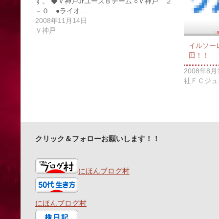
す。 ◆Ｖ神戸JrユースＢチーム ○Ｖ神戸 ２
－０ ●ライオ…
2008年11月14日
Ｖ神戸
イルソー
田！！
2008年8月
社ＦＣジュ
クリック＆フォローお願いします！！
にほんブログ村
にほんブログ村