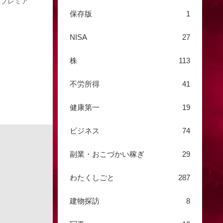
 プレミア
保存版
1
NISA
27
株
113
不労所得
41
健康第一
19
ビジネス
74
副業・おこづかい稼ぎ
29
わたくしごと
287
建物探訪
8