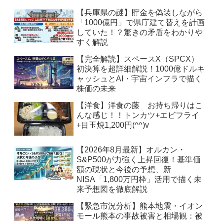
【兵庫県の謎】貯金を偽装しながら
「1000億円」で県庁建て替えを計画
していた！？驚きの矛盾をわかりや
すく解説
【完全解読】スペースX（SPCX）
初決算を超詳細解説！1000億ドルキ
ャッシュとAI・宇宙インフラで描く
株価の未来
【洋食】洋食の藤 お持ち帰りはこ
んな感じ！！トンカツ+エビフライ
+目玉焼1,200円(^^)v
【2026年8月最新】オルカン・
S&P500が力強く上昇回復！基準価
額の現状と今後の予想、新
NISA「1,800万円枠」活用で描く未
来予想図を徹底解説
【緊急市況分析】熊本地震・イオン
モール熊本の事故被害と相場観：被