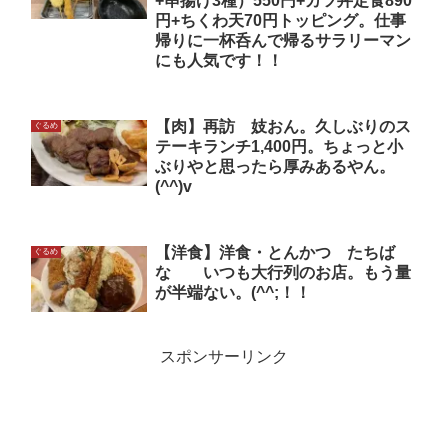
+串揚げ3種）550円+カツ丼定食890
円+ちくわ天70円トッピング。仕事
帰りに一杯呑んで帰るサラリーマン
にも人気です！！
【肉】再訪 妓おん。久しぶりのス
ぐるめ
テーキランチ1,400円。ちょっと小
ぶりやと思ったら厚みあるやん。
(^^)v
【洋食】洋食・とんかつ たちば
ぐるめ
な いつも大行列のお店。もう量
が半端ない。(^^;！！
スポンサーリンク