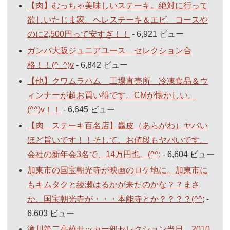
【肉】むっちゃ美味しいステーキ。絶対に行って
欲しいたじま家。ヘレステーキ＆エビ コースや
のに2,500円って安すぎ！！
- 6,921 ビュー
ガンバ大阪ジュニアユース セレクション合
格！！(^_^)v
- 6,842 ビュー
【他】クワムラハム 工場直売所 冷凍食品＆ウ
ィンナーが超お買い得です。CMが懐かしい。
(^^)v！！
- 6,645 ビュー
【肉 ステーキ百名店】麤皮（あらがわ）ヤバい
ほど旨いです！！そして、お値段もヤバいです。
会社の新年会3名で、14万円也。(^^;
- 6,604 ビュー
加東市の国宝朝光寺が映画のロケ地に。加東市に
もキムタクと綾瀬はるかが来たのかな？？まさ
か、国宝朝光寺が・・・本能寺とか？？？？(^^;
-
6,603 ビュー
滝川第二高校サッカー部セレクション当日 2010