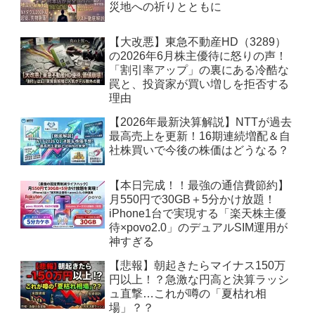
災地への祈りとともに
【大改悪】東急不動産HD（3289）
の2026年6月株主優待に怒りの声！
「割引率アップ」の裏にある冷酷な
罠と、投資家が買い増しを拒否する
理由
【2026年最新決算解説】NTTが過去
最高売上を更新！16期連続増配＆自
社株買いで今後の株価はどうなる？
【本日完成！！最強の通信費節約】
月550円で30GB＋5分かけ放題！
iPhone1台で実現する「楽天株主優
待×povo2.0」のデュアルSIM運用が
神すぎる
【悲報】朝起きたらマイナス150万
円以上！？急激な円高と決算ラッシ
ュ直撃…これが噂の「夏枯れ相
場」？？