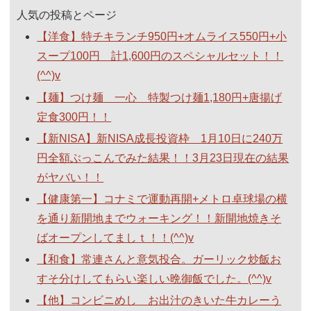
人気の投稿とページ
【洋食】特チキランチ950円+オムライス550円+小
スープ100円 計1,600円のスペシャルセット！！
(^^)v
【麺】つけ麺 一心 特製つけ麺1,180円+唐揚げ
定食300円！！
【新NISA】新NISA成長投資枠 1月10日に240万
円全額ぶっこんでみた結果！！3月23日現在の結果
がヤバい！！
【健康第一】コナミで運動再開+メトロ卓球場の横
を通り新開地までウォーキング！！新開地焼きそ
ばオープンしてましｔ！！(^^)v
【和食】常連さんと意気投合。ガーリック炒飯お
すそ分けしてもらい楽しい晩御飯でした。(^^)v
【他】コンビニめし お出汁のきいた牛カレーう