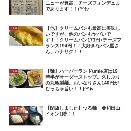
ニューが豊富。チーズフォンデュま
であります！！(^^)v
【他】クリームパンも最高に美味し
ぐるめ
いですが、他のパンもヤバいで
す！！クリームパン173円+チーズフ
ランス194円！！大好きなパン屋さ
ん、ハナサク！！
【麺】ハーバーランドumie店は19
ぐるめ
時半がオーダーストップ。久しぶり
の丸亀製麺。おいなりさん140円が
むっちゃ旨い！！(^^)v
【閉店しました】つる麺 ＠和田山
ぐるめ
イオン1階！！