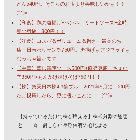
どん540円。そこらのお店より美味しいかも！！
(^^)v
【和食】鶏の唐揚げ+ペンネ・ミートソース+金時
豆の煮物 800円！！
【洋食】コスパ＆ボリューム＆旨さ 最高のお
店。日替わりランチ750円。唐揚げもアジフライも
むっちゃ旨いです！！
【中華】蒸し鶏葱ソース580円+麻婆豆腐 ちょい
辛850円+あんかけ揚げそば750円！！
【株】楽天日本株4.3倍ブル 2021年5月に1,000円
だけ投資したら、更に凄いことに！！(^^)v
【持っているだけで株が増える】株式分割の恩恵
と、一喜一憂しない長期保有の心地よさ