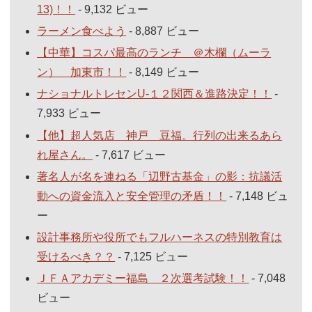
13)！！
- 9,132 ビュー
ラーメン食べよう
- 8,887 ビュー
【中華】コスパ最高のランチ ＠木欄（ムーラ
ン） 加東市！！
- 8,149 ビュー
ナショナルトレセンU-１２関西＆進路決定！！
-
7,933 ビュー
【他】超人気店 神戸 豆福。行列の出来るあら
れ屋さん。
- 7,617 ビュー
著名人が名を連ねる「辺野古基金」の影：抗議活
動への資金流入と安全管理の矛盾！！
- 7,148 ビュ
ー
設計事務所や役所でもフルハーネスの特別教育は
受けるべき？？
- 7,125 ビュー
ＪＦＡアカデミー福島 ２次選考試験！！
- 7,048
ビュー