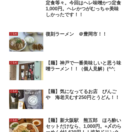
定食等々。今回はヘレ味噌かつ定食
1,000円。ヘレかつがむっちゃ美味
しかったです！！
復刻ラーメン ＠豊岡市！！
ぐるめ
【麺】神戸で一番美味しいと思う味
ぐるめ
噌ラーメン！！（個人見解）(^^;
【麺】気になってるお店 びんご
ぐるめ
や 海老天むす250円とうどん！！
【麺】新大阪駅 熊五郎 ほろ酔い
ぐるめ
セットだけなら、1,000円。+〆のら