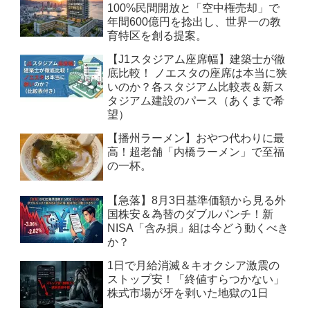
100%民間開放と「空中権売却」で
年間600億円を捻出し、世界一の教
育特区を創る提案。
【J1スタジアム座席幅】建築士が徹
底比較！ ノエスタの座席は本当に狭
いのか？各スタジアム比較表＆新ス
タジアム建設のパース（あくまで希
望）
【播州ラーメン】おやつ代わりに最
高！超老舗「内橋ラーメン」で至福
の一杯。
【急落】8月3日基準価額から見る外
国株安＆為替のダブルパンチ！新
NISA「含み損」組は今どう動くべき
か？
1日で月給消滅＆キオクシア激震の
ストップ安！「終値すらつかない」
株式市場が牙を剥いた地獄の1日