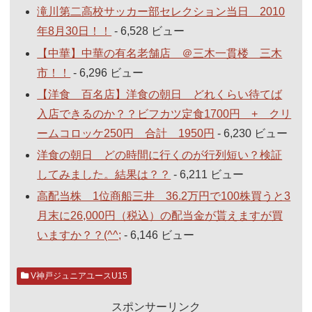
滝川第二高校サッカー部セレクション当日 2010
年8月30日！！
- 6,528 ビュー
【中華】中華の有名老舗店 ＠三木一貫楼 三木
市！！
- 6,296 ビュー
【洋食 百名店】洋食の朝日 どれくらい待てば
入店できるのか？？ビフカツ定食1700円 + クリ
ームコロッケ250円 合計 1950円
- 6,230 ビュー
洋食の朝日 どの時間に行くのが行列短い？検証
してみました。結果は？？
- 6,211 ビュー
高配当株 1位商船三井 36.2万円で100株買うと3
月末に26,000円（税込）の配当金が貰えますが買
いますか？？(^^;
- 6,146 ビュー
V神戸ジュニアユースU15
スポンサーリンク