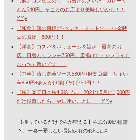
【他】コンビニめし お出汁のきいた牛カレーう
どん540円。そこらのお店より美味しいかも！！
(^^)v
【和食】鶏の唐揚げ+ペンネ・ミートソース+金時
豆の煮物 800円！！
【洋食】コスパ＆ボリューム＆旨さ 最高のお
店。日替わりランチ750円。唐揚げもアジフライも
むっちゃ旨いです！！
【中華】蒸し鶏葱ソース580円+麻婆豆腐 ちょい
辛850円+あんかけ揚げそば750円！！
【株】楽天日本株4.3倍ブル 2021年5月に1,000円
だけ投資したら、更に凄いことに！！(^^)v
【持っているだけで株が増える】株式分割の恩恵
と、一喜一憂しない長期保有の心地よさ