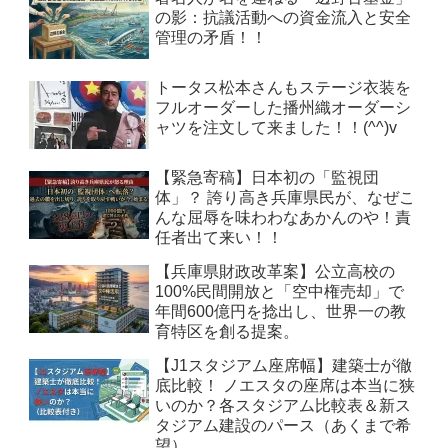
の影：抗議活動への資金流入と安全
管理の矛盾！！
トータス松本さんもステージ衣装を
フルオーダーした播州織オーダーシ
ャツを注文して来ました！！(^^)v
【緊急寄稿】日本初の「監視団
体」？ 誇り高き兵庫県民が、なぜこ
んな屈辱を味わわなあかんのや！責
任者出て来い！！
【兵庫県財政改革案】公立高校の
100%民間開放と「空中権売却」で
年間600億円を捻出し、世界一の教
育特区を創る提案。
【J1スタジアム座席幅】建築士が徹
底比較！ ノエスタの座席は本当に狭
いのか？各スタジアム比較表＆新ス
タジアム建設のパース（あくまで希
望）