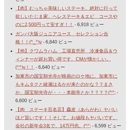
【肉】むっちゃ美味しいステーキ。絶対に行って
欲しいたじま家。ヘレステーキ＆エビ コースや
のに2,500円って安すぎ！！
- 6,918 ビュー
ガンバ大阪ジュニアユース セレクション合
格！！(^_^)v
- 6,840 ビュー
【他】クワムラハム 工場直売所 冷凍食品＆ウ
ィンナーが超お買い得です。CMが懐かしい。
(^^)v！！
- 6,640 ビュー
加東市の国宝朝光寺が映画のロケ地に。加東市に
もキムタクと綾瀬はるかが来たのかな？？まさ
か、国宝朝光寺が・・・本能寺とか？？？？(^^;
-
6,600 ビュー
【肉 ステーキ百名店】麤皮（あらがわ）ヤバい
ほど旨いです！！そして、お値段もヤバいです。
会社の新年会3名で、14万円也。(^^;
- 6,599 ビュー