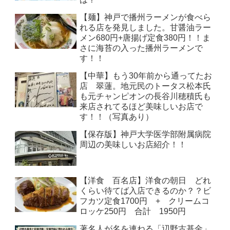
【麺】神戸で播州ラーメンが食べら
れる店を発見しました。甘醤油ラー
メン680円+唐揚げ定食380円！！ま
さに海苔の入った播州ラーメンで
す！！
【中華】もう30年前から通ってたお
店 翠蓮。地元民のトータス松本氏
も元チャンピオンの長谷川穂積氏も
来店されてるほど美味しいお店で
す！！（写真あり）
【保存版】神戸大学医学部附属病院
周辺の美味しいお店紹介！！
【洋食 百名店】洋食の朝日 どれ
くらい待てば入店できるのか？？ビ
フカツ定食1700円 + クリームコ
ロッケ250円 合計 1950円
著名人が名を連ねる「辺野古基金」