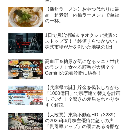
【播州ラーメン】おやつ代わりに最
高！超老舗「内橋ラーメン」で至福
の一杯。
1日で月給消滅＆キオクシア激震の
ストップ安！「終値すらつかない」
株式市場が牙を剥いた地獄の1日
高血圧＆糖尿が気になるシニア世代
のランチ！食べる順番が大切？？
Geminiの栄養診断に納得！
【兵庫県の謎】貯金を偽装しながら
「1000億円」で県庁建て替えを計画
していた！？驚きの矛盾をわかりや
すく解説
【大改悪】東急不動産HD（3289）
の2026年6月株主優待に怒りの声！
「割引率アップ」の裏にある冷酷な