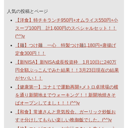
人気の投稿とページ
【洋食】特チキランチ950円+オムライス550円+小
スープ100円 計1,600円のスペシャルセット！！
(^^)v
【麺】つけ麺 一心 特製つけ麺1,180円+唐揚げ
定食300円！！
【新NISA】新NISA成長投資枠 1月10日に240万
円全額ぶっこんでみた結果！！3月23日現在の結果
がヤバい！！
【健康第一】コナミで運動再開+メトロ卓球場の横
を通り新開地までウォーキング！！新開地焼きそ
ばオープンしてましｔ！！(^^)v
【和食】常連さんと意気投合。ガーリック炒飯お
すそ分けしてもらい楽しい晩御飯でした。(^^)v