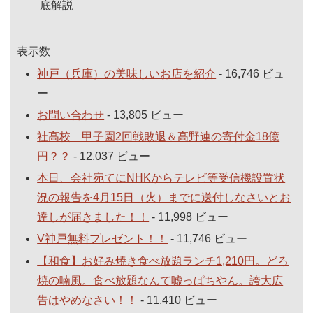
底解説
表示数
神戸（兵庫）の美味しいお店を紹介
- 16,746 ビュ
ー
お問い合わせ
- 13,805 ビュー
社高校 甲子園2回戦敗退＆高野連の寄付金18億
円？？
- 12,037 ビュー
本日、会社宛てにNHKからテレビ等受信機設置状
況の報告を4月15日（火）までに送付しなさいとお
達しが届きました！！
- 11,998 ビュー
V神戸無料プレゼント！！
- 11,746 ビュー
【和食】お好み焼き食べ放題ランチ1,210円。どろ
焼の喃風。食べ放題なんて嘘っぱちやん。誇大広
告はやめなさい！！
- 11,410 ビュー