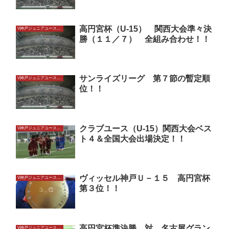
高円宮杯（U-15） 関西大会準々決
V神戸ジュニアユースU15
勝（１１／７） 全組み合わせ！！
サンライズリーグ 第７節の暫定順
V神戸ジュニアユースU15
位！！
クラブユース（U-15）関西大会ベス
V神戸ジュニアユースU15
ト４＆全国大会出場決定！！
ヴィッセル神戸Ｕ－１５ 高円宮杯
V神戸ジュニアユースU15
第３位！！
高円宮杯準決勝 対 名古屋グラン
V神戸ジュニアユースU15