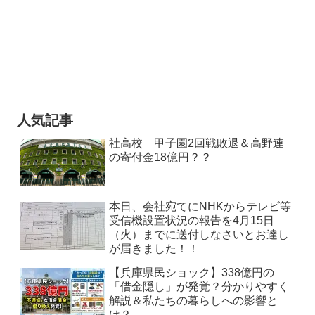
人気記事
社高校 甲子園2回戦敗退＆高野連
の寄付金18億円？？
本日、会社宛てにNHKからテレビ等
受信機設置状況の報告を4月15日
（火）までに送付しなさいとお達し
が届きました！！
【兵庫県民ショック】338億円の
「借金隠し」が発覚？分かりやすく
解説＆私たちの暮らしへの影響と
は？