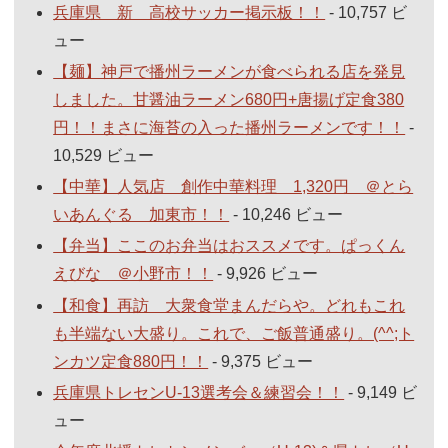
兵庫県 新 高校サッカー掲示板！！
- 10,757 ビ
ュー
【麺】神戸で播州ラーメンが食べられる店を発見
しました。甘醤油ラーメン680円+唐揚げ定食380
円！！まさに海苔の入った播州ラーメンです！！
-
10,529 ビュー
【中華】人気店 創作中華料理 1,320円 ＠とら
いあんぐる 加東市！！
- 10,246 ビュー
【弁当】ここのお弁当はおススメです。ぱっくん
えびな ＠小野市！！
- 9,926 ビュー
【和食】再訪 大衆食堂まんだらや。どれもこれ
も半端ない大盛り。これで、ご飯普通盛り。(^^;ト
ンカツ定食880円！！
- 9,375 ビュー
兵庫県トレセンU-13選考会＆練習会！！
- 9,149 ビ
ュー