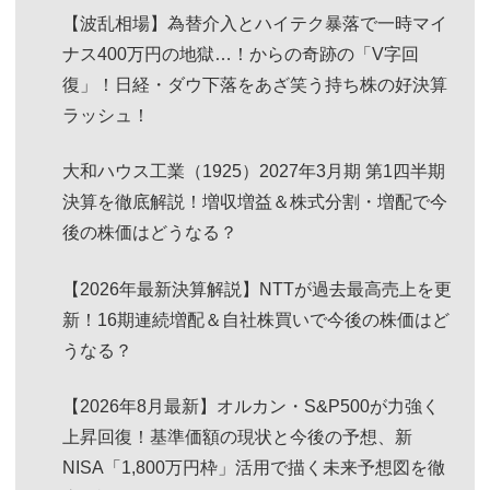
【波乱相場】為替介入とハイテク暴落で一時マイ
ナス400万円の地獄…！からの奇跡の「V字回
復」！日経・ダウ下落をあざ笑う持ち株の好決算
ラッシュ！
大和ハウス工業（1925）2027年3月期 第1四半期
決算を徹底解説！増収増益＆株式分割・増配で今
後の株価はどうなる？
【2026年最新決算解説】NTTが過去最高売上を更
新！16期連続増配＆自社株買いで今後の株価はど
うなる？
【2026年8月最新】オルカン・S&P500が力強く
上昇回復！基準価額の現状と今後の予想、新
NISA「1,800万円枠」活用で描く未来予想図を徹