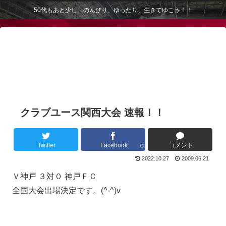
50代もあと少し。のんびり、ゆったり、生きてゆこう！！
クラブユース関西大会 速報！！
Twitter
Facebook
コメント
0
2022.10.27
2009.06.21
Ｖ神戸 ３対０ 神戸ＦＣ
全国大会出場決定です。(^-^)v