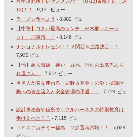
今年度北播トレセンメンバー（U-13)＆県トレ（U-
13)！！
- 9,131 ビュー
ラーメン食べよう
- 8,882 ビュー
【中華】コスパ最高のランチ ＠木欄（ムーラ
ン） 加東市！！
- 8,146 ビュー
ナショナルトレセンU-１２関西＆進路決定！！
-
7,930 ビュー
【他】超人気店 神戸 豆福。行列の出来るあら
れ屋さん。
- 7,614 ビュー
著名人が名を連ねる「辺野古基金」の影：抗議活
動への資金流入と安全管理の矛盾！！
- 7,124 ビュ
ー
設計事務所や役所でもフルハーネスの特別教育は
受けるべき？？
- 7,115 ビュー
ＪＦＡアカデミー福島 ２次選考試験！！
- 7,039
ビュー