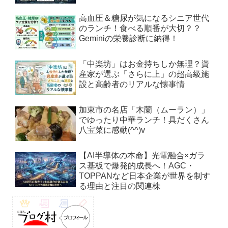
高血圧＆糖尿が気になるシニア世代
のランチ！食べる順番が大切？？
Geminiの栄養診断に納得！
「中楽坊」はお金持ちしか無理？資
産家が選ぶ「さらに上」の超高級施
設と高齢者のリアルな懐事情
加東市の名店「木蘭（ムーラン）」
でゆったり中華ランチ！具だくさん
八宝菜に感動(^^)v
【AI半導体の本命】光電融合×ガラ
ス基板で爆発的成長へ！AGC・
TOPPANなど日本企業が世界を制す
る理由と注目の関連株