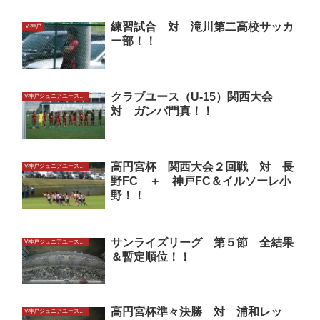
練習試合 対 滝川第二高校サッカ
Ｖ神戸
ー部！！
クラブユース（U-15）関西大会
V神戸ジュニアユースU15
対 ガンバ門真！！
高円宮杯 関西大会２回戦 対 長
V神戸ジュニアユースU15
野FC ＋ 神戸FC＆イルソーレ小
野！！
サンライズリーグ 第５節 全結果
V神戸ジュニアユースU15
＆暫定順位！！
高円宮杯準々決勝 対 浦和レッ
V神戸ジュニアユースU15