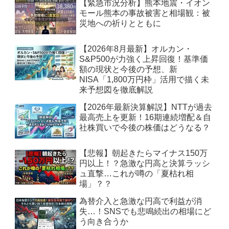
【緊急市況分析】熊本地震・イオン
モール熊本の事故被害と相場観：被
災地への祈りとともに
【2026年8月最新】オルカン・
S&P500が力強く上昇回復！基準価
額の現状と今後の予想、新
NISA「1,800万円枠」活用で描く未
来予想図を徹底解説
【2026年最新決算解説】NTTが過去
最高売上を更新！16期連続増配＆自
社株買いで今後の株価はどうなる？
【悲報】朝起きたらマイナス150万
円以上！？急激な円高と決算ラッシ
ュ直撃…これが噂の「夏枯れ相
場」？？
為替介入と急激な円高で利益が消
失…！SNSでも悲鳴続出の相場にど
う向き合うか