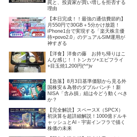
罠と、投資家が買い増しを拒否する
理由
【本日完成！！最強の通信費節約】
月550円で30GB＋5分かけ放題！
iPhone1台で実現する「楽天株主優
待×povo2.0」のデュアルSIM運用が
神すぎる
【洋食】洋食の藤 お持ち帰りはこ
んな感じ！！トンカツ+エビフライ
+目玉焼1,200円(^^)v
【急落】8月3日基準価額から見る外
国株安＆為替のダブルパンチ！新
NISA「含み損」組は今どう動くべき
か？
【完全解読】スペースX（SPCX）
初決算を超詳細解説！1000億ドルキ
ャッシュとAI・宇宙インフラで描く
株価の未来