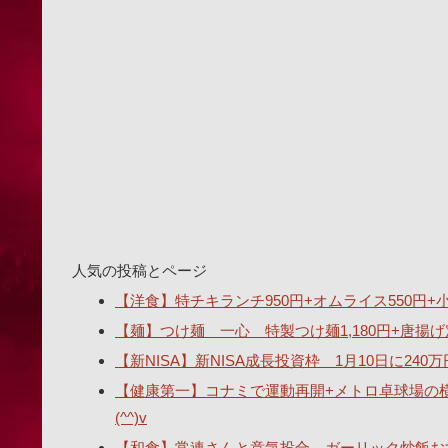
人気の投稿とページ
【洋食】特チキランチ950円+オムライス550円+小ス
【麺】つけ麺 一心 特製つけ麺1,180円+唐揚げ
【新NISA】新NISA成長投資枠 1月10日に2
【健康第一】コナミで運動再開+メトロ卓球場の
(^^)v
【和食】常連さんと意気投合。ガーリック炒飯おす