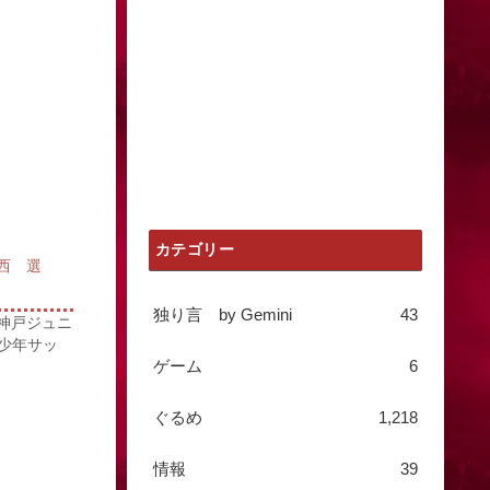
カテゴリー
関西 選
独り言 by Gemini
43
Ｖ神戸ジュニ
少年サッ
ゲーム
6
ぐるめ
1,218
情報
39