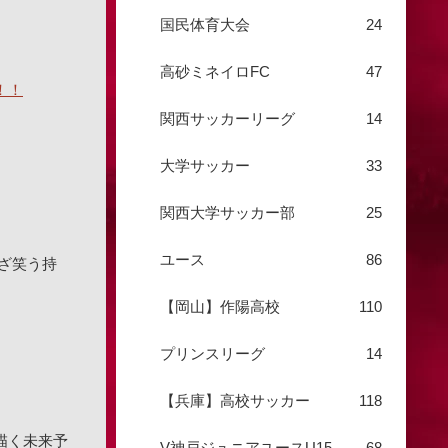
国民体育大会
24
高砂ミネイロFC
47
！！
関西サッカーリーグ
14
大学サッカー
33
関西大学サッカー部
25
ユース
86
ざ笑う持
【岡山】作陽高校
110
プリンスリーグ
14
【兵庫】高校サッカー
118
で描く未来予
V神戸ジュニアユースU15
68