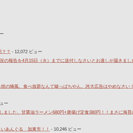
ュー
円？？
- 12,072 ビュー
況の報告を4月15日（火）までに送付しなさいとお達しが届きまし
どろ焼の喃風。食べ放題なんて嘘っぱちやん。誇大広告はやめなさい
 ビュー
ました。甘醤油ラーメン680円+唐揚げ定食380円！！まさに海苔
とらいあんぐる 加東市！！
- 10,246 ビュー