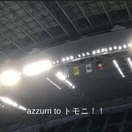
azzurri to トモニ！！