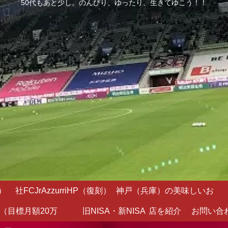
50代もあと少し。のんびり、ゆったり、生きてゆこう！！
）
社FCJrAzzurriHP（復刻）
神戸（兵庫）の美味しいお
（目標月額20万
旧NISA・新NISA
店を紹介
お問い合