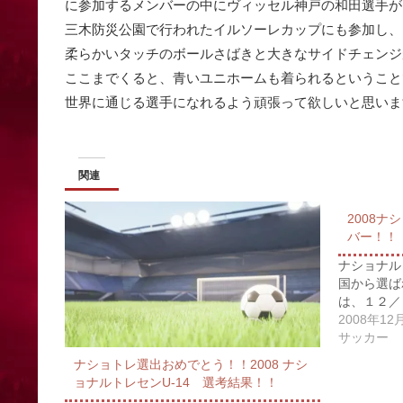
に参加するメンバーの中にヴィッセル神戸の和田選手が
三木防災公園で行われたイルソーレカップにも参加し、
柔らかいタッチのボールさばきと大きなサイドチェンジ
ここまでくると、青いユニホームも着られるということ
世界に通じる選手になれるよう頑張って欲しいと思いま
関連
2008ナ
バー！！
ナショナル
国から選ば
は、１２／
2008年12
サッカー
ナショトレ選出おめでとう！！2008 ナシ
ョナルトレセンU-14 選考結果！！