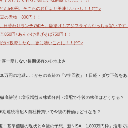
540円。そこらのお店より美味しいかも！！(^^)v
豆の煮物 800円！！
。日替わりランチ750円。唐揚げもアジフライもむっちゃ旨いです
850円+あんかけ揚げそば750円！！
0円だけ投資したら、更に凄いことに！！(^^)v
一喜一憂しない長期保有の心地よさ
00万円の地獄…！からの奇跡の「V字回復」！日経・ダウ下落をあ
決算を徹底解説！増収増益＆株式分割・増配で今後の株価はどうなる？
！16期連続増配＆自社株買いで今後の株価はどうなる？
回復！基準価額の現状と今後の予想、新NISA「1,800万円枠」活用