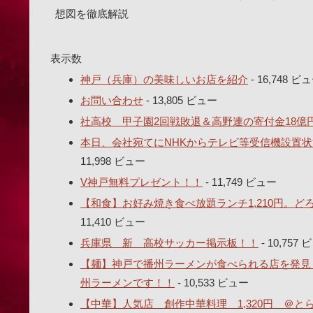
想図を徹底解説
表示数
神戸（兵庫）の美味しいお店を紹介
- 16,748 ビ
お問い合わせ
- 13,805 ビュー
社高校 甲子園2回戦敗退＆高野連の寄付金18億
本日、会社宛てにNHKからテレビ等受信機設置状
11,998 ビュー
V神戸無料プレゼント！！
- 11,749 ビュー
【和食】お好み焼き食べ放題ランチ1,210円。
11,410 ビュー
兵庫県 新 高校サッカー掲示板！！
- 10,757
【麺】神戸で播州ラーメンが食べられる店を発見し
州ラーメンです！！
- 10,533 ビュー
【中華】人気店 創作中華料理 1,320円 ＠