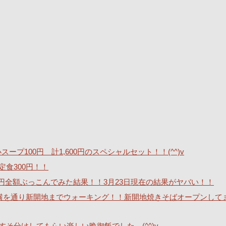
ープ100円 計1,600円のスペシャルセット！！(^^)v
定食300円！！
40万円全額ぶっこんでみた結果！！3月23日現在の結果がヤバい！！
横を通り新開地までウォーキング！！新開地焼きそばオープンして
そ分けしてもらい楽しい晩御飯でした。(^^)v