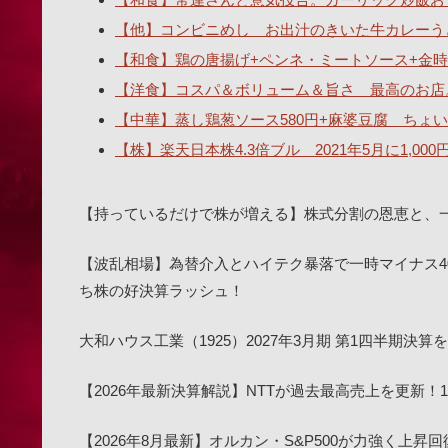
【他】コンビニめし お出汁のきいた牛カレーうどん
【和食】鶏の唐揚げ+ペンネ・ミートソース+金時
【洋食】コスパ＆ボリューム＆旨さ 最高のお店
【中華】蒸し鶏葱ソース580円+麻婆豆腐 ちょい辛
【株】楽天日本株4.3倍ブル 2021年5月に1,00
【持っているだけで株が増える】株式分割の恩恵と、
【波乱相場】為替介入とハイテク暴落で一時マイナス4
ち株の好決算ラッシュ！
大和ハウス工業（1925）2027年3月期 第1四半期
【2026年最新決算解説】NTTが過去最高売上を更新
【2026年8月最新】オルカン・S&P500が力強く上昇