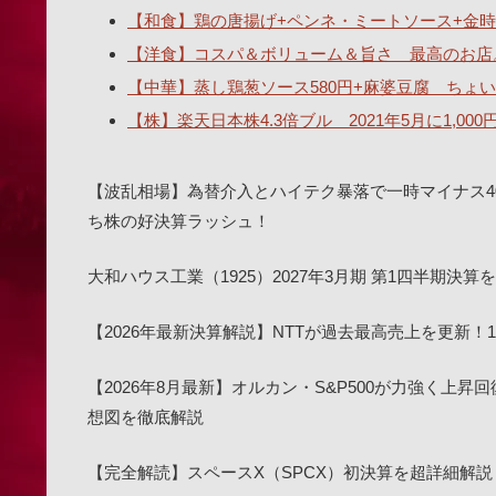
【和食】鶏の唐揚げ+ペンネ・ミートソース+金時
【洋食】コスパ＆ボリューム＆旨さ 最高のお店
【中華】蒸し鶏葱ソース580円+麻婆豆腐 ちょい辛
【株】楽天日本株4.3倍ブル 2021年5月に1,00
【波乱相場】為替介入とハイテク暴落で一時マイナス4
ち株の好決算ラッシュ！
大和ハウス工業（1925）2027年3月期 第1四半期
【2026年最新決算解説】NTTが過去最高売上を更新
【2026年8月最新】オルカン・S&P500が力強く上昇
想図を徹底解説
【完全解読】スペースX（SPCX）初決算を超詳細解説