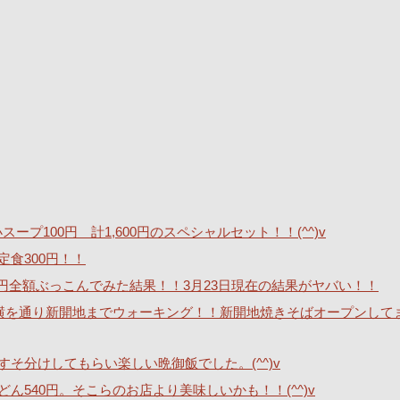
ープ100円 計1,600円のスペシャルセット！！(^^)v
定食300円！！
40万円全額ぶっこんでみた結果！！3月23日現在の結果がヤバい！！
横を通り新開地までウォーキング！！新開地焼きそばオープンして
そ分けしてもらい楽しい晩御飯でした。(^^)v
540円。そこらのお店より美味しいかも！！(^^)v