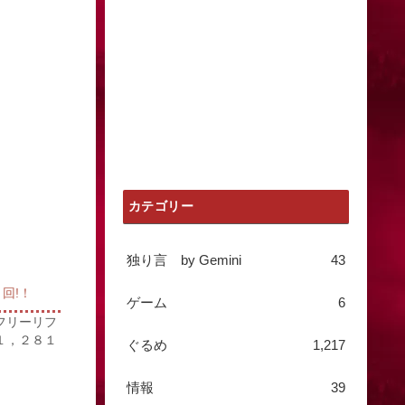
カテゴリー
独り言 by Gemini
43
回!！
ゲーム
6
フリーリフ
１，２８１
ぐるめ
1,217
情報
39