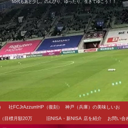
50代もあと少し。のんびり、ゆったり、生きてゆこう！！
）
社FCJrAzzurriHP（復刻）
神戸（兵庫）の美味しいお
（目標月額20万
旧NISA・新NISA
店を紹介
お問い合