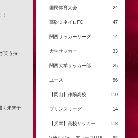
国民体育大会
24
！！
高砂ミネイロFC
47
関西サッカーリーグ
14
大学サッカー
33
ざ笑う持
関西大学サッカー部
25
ユース
86
【岡山】作陽高校
110
で描く未来予
プリンスリーグ
14
【兵庫】高校サッカー
118
V神戸ジュニアユースU15
68