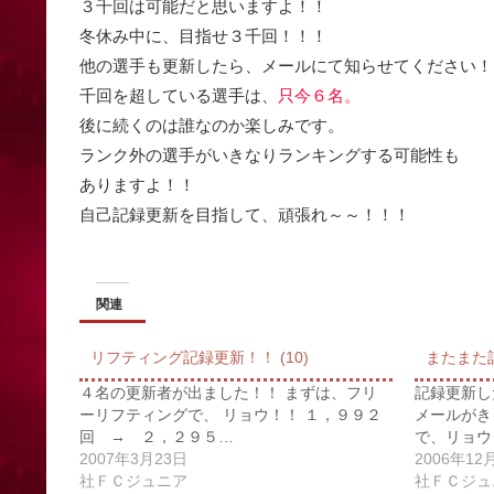
３千回は可能だと思いますよ！！
冬休み中に、目指せ３千回！！！
他の選手も更新したら、メールにて知らせてください！
千回を超している選手は、
只今６名。
後に続くのは誰なのか楽しみです。
ランク外の選手がいきなりランキングする可能性も
ありますよ！！
自己記録更新を目指して、頑張れ～～！！！
関連
リフティング記録更新！！ (10)
またまた
４名の更新者が出ました！！ まずは、フリ
記録更新し
ーリフティングで、 リョウ！！ １，９９２
メールがき
回 → ２，２９５…
で、リョウ
2007年3月23日
2006年12
社ＦＣジュニア
社ＦＣジュ