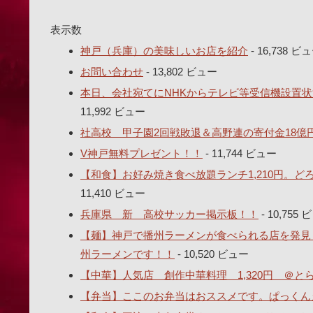
表示数
神戸（兵庫）の美味しいお店を紹介
- 16,738 ビ
お問い合わせ
- 13,802 ビュー
本日、会社宛てにNHKからテレビ等受信機設置状
11,992 ビュー
社高校 甲子園2回戦敗退＆高野連の寄付金18億
V神戸無料プレゼント！！
- 11,744 ビュー
【和食】お好み焼き食べ放題ランチ1,210円。
11,410 ビュー
兵庫県 新 高校サッカー掲示板！！
- 10,755
【麺】神戸で播州ラーメンが食べられる店を発見し
州ラーメンです！！
- 10,520 ビュー
【中華】人気店 創作中華料理 1,320円 ＠
【弁当】ここのお弁当はおススメです。ぱっくん