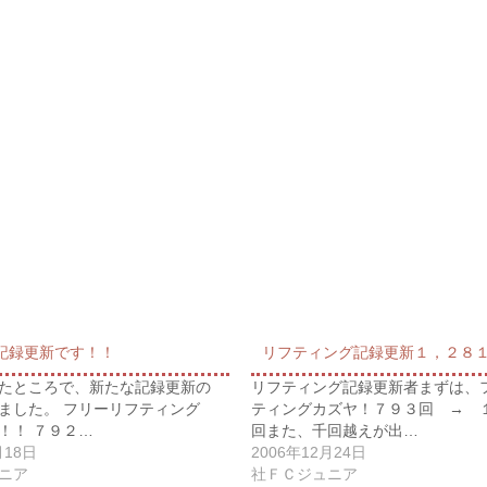
記録更新です！！
リフティング記録更新１，２８１
たところで、新たな記録更新の
リフティング記録更新者まずは、
ました。 フリーリフティング
ティングカズヤ！７９３回 → 
！！ ７９２…
回また、千回越えが出…
月18日
2006年12月24日
ニア
社ＦＣジュニア