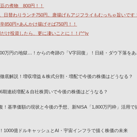
豆の煮物 800円！！
。日替わりランチ750円。唐揚げもアジフライもむっちゃ旨いです
850円+あんかけ揚げそば750円！！
0円だけ投資したら、更に凄いことに！！(^^)v
00万円の地獄…！からの奇跡の「V字回復」！日経・ダウ下落をあ
決算を徹底解説！増収増益＆株式分割・増配で今後の株価はどうなる？
！16期連続増配＆自社株買いで今後の株価はどうなる？
回復！基準価額の現状と今後の予想、新NISA「1,800万円枠」活用
！1000億ドルキャッシュとAI・宇宙インフラで描く株価の未来