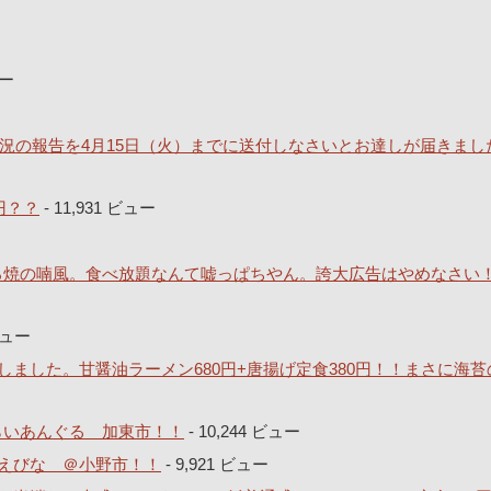
ュー
況の報告を4月15日（火）までに送付しなさいとお達しが届きまし
円？？
- 11,931 ビュー
どろ焼の喃風。食べ放題なんて嘘っぱちやん。誇大広告はやめなさい
 ビュー
ました。甘醤油ラーメン680円+唐揚げ定食380円！！まさに海苔
とらいあんぐる 加東市！！
- 10,244 ビュー
えびな ＠小野市！！
- 9,921 ビュー