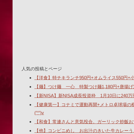
人気の投稿とページ
【洋食】特チキランチ950円+オムライス550円+小ス
【麺】つけ麺 一心 特製つけ麺1,180円+唐揚げ
【新NISA】新NISA成長投資枠 1月10日に2
【健康第一】コナミで運動再開+メトロ卓球場の
(^^)v
【和食】常連さんと意気投合。ガーリック炒飯おす
【他】コンビニめし お出汁のきいた牛カレーうどん