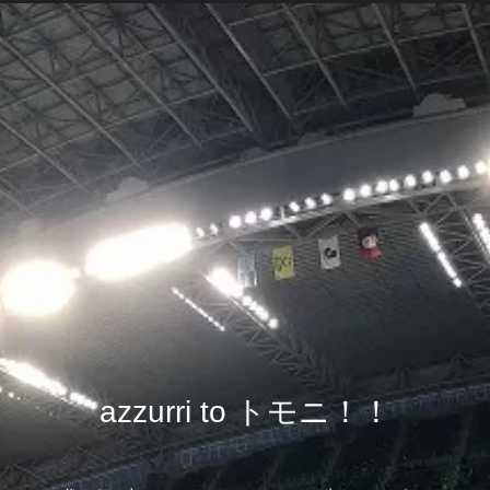
azzurri to トモニ！！