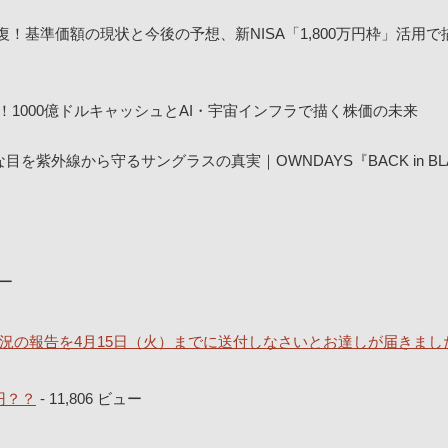
回復！基準価額の現状と今後の予想、新NISA「1,800万円枠」活用
！1000億ドルキャッシュとAI・宇宙インフラで描く株価の未来
紫外線から守るサングラスの真実｜OWNDAYS『BACK in BL
ュー
況の報告を4月15日（火）までに送付しなさいとお達しが届きまし
円？？
- 11,806 ビュー