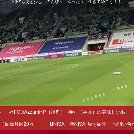
50代もあと少し。のんびり、ゆったり、生きてゆこう！！
）
社FCJrAzzurriHP（復刻）
神戸（兵庫）の美味しいお
（目標月額20万
旧NISA・新NISA
店を紹介
お問い合