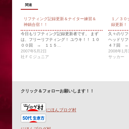
関連
リフティング記録更新＆ナイター練習＆
１／３０
神鍋合宿！！
録更新！
今日もリフティング記録更新者です。 まず
久々のリフ
は、フリーリフティング！ ユウキ！！ １０
ヘッドリフ
００回 → １１５…
４７回 →
2007年5月2日
2008年1月
社ＦＣジュニア
サッカー
クリック＆フォローお願いします！！
にほんブログ村
にほんブログ村