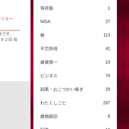
保存版
1
ナイター
NISA
27
新です。
株
113
９２回 毎
不労所得
41
健康第一
19
ビジネス
74
副業・おこづかい稼ぎ
29
わたくしごと
287
建物探訪
8