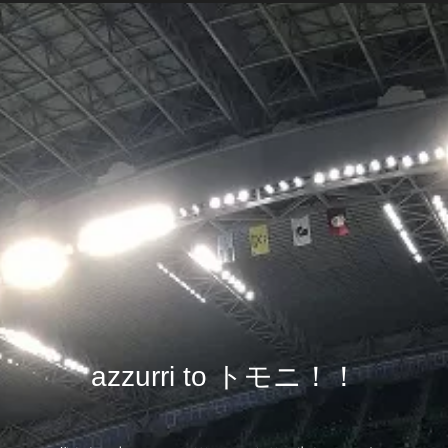
azzurri to トモニ！！