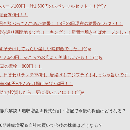
ープ100円 計1,600円のスペシャルセット！！(^^)v
定食300円！！
40万円全額ぶっこんでみた結果！！3月23日現在の結果がヤバい！！
横を通り新開地までウォーキング！！新開地焼きそばオープンして
そ分けしてもらい楽しい晩御飯でした。(^^)v
540円。そこらのお店より美味しいかも！！(^^)v
豆の煮物 800円！！
。日替わりランチ750円。唐揚げもアジフライもむっちゃ旨いです
850円+あんかけ揚げそば750円！！
0円だけ投資したら、更に凄いことに！！(^^)v
決算を徹底解説！増収増益＆株式分割・増配で今後の株価はどうなる？
！16期連続増配＆自社株買いで今後の株価はどうなる？