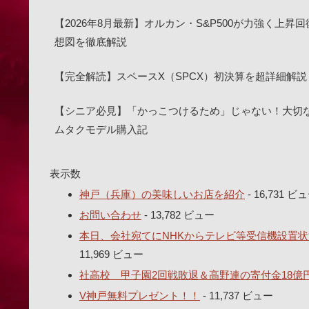
【2026年8月最新】オルカン・S&P500が力強く上昇
想図を徹底解説
【完全解読】スペースX（SPCX）初決算を超詳細解説
【シニア必見】「かっこつけるため」じゃない！大切な目を
ムタクモデル購入記
表示数
神戸（兵庫）の美味しいお店を紹介
- 16,731 ビ
お問い合わせ
- 13,782 ビュー
本日、会社宛てにNHKからテレビ等受信機設置状
11,969 ビュー
社高校 甲子園2回戦敗退＆高野連の寄付金18億
V神戸無料プレゼント！！
- 11,737 ビュー