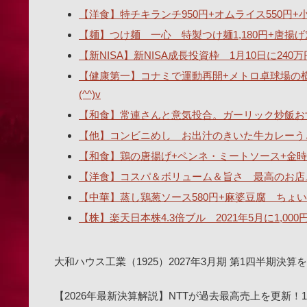
【洋食】特チキランチ950円+オムライス550円+小ス
【麺】つけ麺 一心 特製つけ麺1,180円+唐揚げ
【新NISA】新NISA成長投資枠 1月10日に2
【健康第一】コナミで運動再開+メトロ卓球場の
(^^)v
【和食】常連さんと意気投合。ガーリック炒飯おす
【他】コンビニめし お出汁のきいた牛カレーうどん
【和食】鶏の唐揚げ+ペンネ・ミートソース+金時
【洋食】コスパ＆ボリューム＆旨さ 最高のお店
【中華】蒸し鶏葱ソース580円+麻婆豆腐 ちょい辛
【株】楽天日本株4.3倍ブル 2021年5月に1,00
大和ハウス工業（1925）2027年3月期 第1四半期
【2026年最新決算解説】NTTが過去最高売上を更新