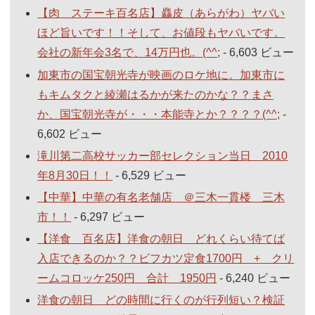
【肉 ステーキ百名店】麤皮（あらがわ）ヤバい
ほど旨いです！！そして、お値段もヤバいです。
会社の新年会3名で、14万円也。(^^;
- 6,603 ビュー
加東市の国宝朝光寺が映画のロケ地に。加東市に
もキムタクと綾瀬はるかが来たのかな？？まさ
か、国宝朝光寺が・・・本能寺とか？？？？(^^;
-
6,602 ビュー
滝川第二高校サッカー部セレクション当日 2010
年8月30日！！
- 6,529 ビュー
【中華】中華の有名老舗店 ＠三木一貫楼 三木
市！！
- 6,297 ビュー
【洋食 百名店】洋食の朝日 どれくらい待てば
入店できるのか？？ビフカツ定食1700円 + クリ
ームコロッケ250円 合計 1950円
- 6,240 ビュー
洋食の朝日 どの時間に行くのが行列短い？検証