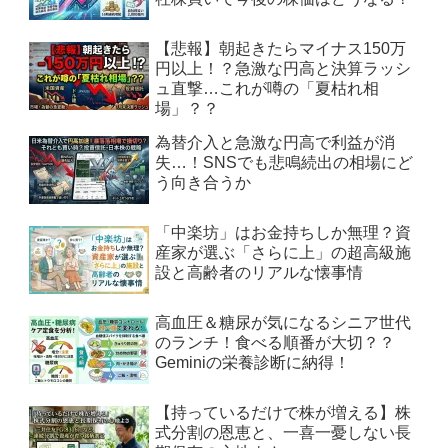
【悲報】朝起きたらマイナス150万
円以上！？急激な円高と決算ラッシ
ュ直撃…これが噂の「夏枯れ相
場」？？
為替介入と急激な円高で利益が消
失…！SNSでも悲鳴続出の相場にど
う向き合うか
「中楽坊」はお金持ちしか無理？資
産家が選ぶ「さらに上」の超高級施
設と高齢者のリアルな懐事情
高血圧＆糖尿が気になるシニア世代
のランチ！食べる順番が大切？？
Geminiの栄養診断に納得！
【持っているだけで株が増える】株
式分割の恩恵と、一喜一憂しない長