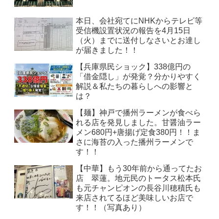
本日、会社宛てにNHKからテレビ等
受信機設置状況の報告を4月15日
（火）までに送付しなさいとお達し
が届きました！！
【兵庫県民ショック】338億円の
「借金隠し」が発覚？分かりやすく
解説＆私たちの暮らしへの影響と
は？
【麺】神戸で播州ラーメンが食べら
れる店を発見しました。甘醤油ラー
メン680円+唐揚げ定食380円！！ま
さに海苔の入った播州ラーメンで
す！！
【中華】もう30年前から通ってたお
店 翠蓮。地元民のトータス松本氏
も元チャンピオンの長谷川穂積氏も
来店されてるほど美味しいお店で
す！！（写真あり）