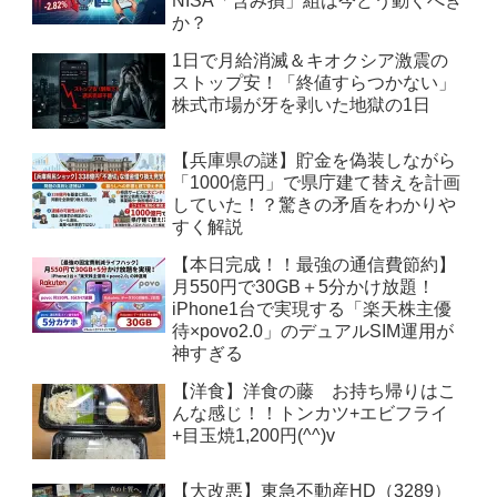
NISA「含み損」組は今どう動くべき
か？
1日で月給消滅＆キオクシア激震の
ストップ安！「終値すらつかない」
株式市場が牙を剥いた地獄の1日
【兵庫県の謎】貯金を偽装しながら
「1000億円」で県庁建て替えを計画
していた！？驚きの矛盾をわかりや
すく解説
【本日完成！！最強の通信費節約】
月550円で30GB＋5分かけ放題！
iPhone1台で実現する「楽天株主優
待×povo2.0」のデュアルSIM運用が
神すぎる
【洋食】洋食の藤 お持ち帰りはこ
んな感じ！！トンカツ+エビフライ
+目玉焼1,200円(^^)v
【大改悪】東急不動産HD（3289）