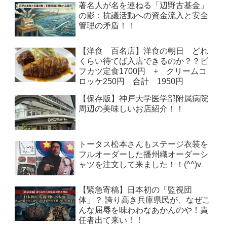
著名人が名を連ねる「辺野古基金」
の影：抗議活動への資金流入と安全
管理の矛盾！！
【洋食 百名店】洋食の朝日 どれ
くらい待てば入店できるのか？？ビ
フカツ定食1700円 + クリームコ
ロッケ250円 合計 1950円
【保存版】神戸大学医学部附属病院
周辺の美味しいお店紹介！！
トータス松本さんもステージ衣装を
フルオーダーした播州織オーダーシ
ャツを注文して来ました！！(^^)v
【緊急寄稿】日本初の「監視団
体」？ 誇り高き兵庫県民が、なぜこ
んな屈辱を味わわなあかんのや！責
任者出て来い！！