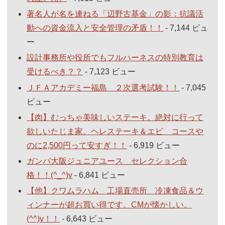
著名人が名を連ねる「辺野古基金」の影：抗議活
動への資金流入と安全管理の矛盾！！
- 7,144 ビュ
ー
設計事務所や役所でもフルハーネスの特別教育は
受けるべき？？
- 7,123 ビュー
ＪＦＡアカデミー福島 ２次選考試験！！
- 7,045
ビュー
【肉】むっちゃ美味しいステーキ。絶対に行って
欲しいたじま家。ヘレステーキ＆エビ コースや
のに2,500円って安すぎ！！
- 6,919 ビュー
ガンバ大阪ジュニアユース セレクション合
格！！(^_^)v
- 6,841 ビュー
【他】クワムラハム 工場直売所 冷凍食品＆ウ
ィンナーが超お買い得です。CMが懐かしい。
(^^)v！！
- 6,643 ビュー