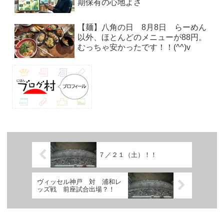
期保有の心地よさ
【麺】八角の日 8月8日 らーめん
以外、ほとんどのメニューが88円。
むっちゃ安かったです！！(^^)v
７／２１（土）！！
ヴィッセル神戸 対 浦和レ
ッズ戦 前座試合出場？！