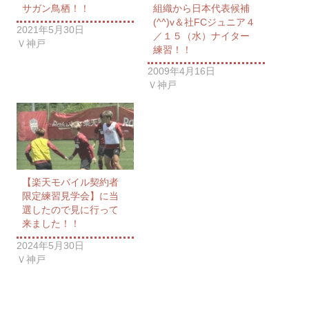
サガン鳥栖！！
組織から日本代表候補
(^^)v＆社FCジュニア４
2021年5月30日
／１５（水）ナイター
Ｖ神戸
練習！！
2009年4月16日
Ｖ神戸
【楽天モバイル契約者
限定練習見学会】に当
選したので見に行って
来ました！！
2024年5月30日
Ｖ神戸