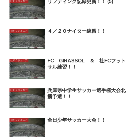
リフティング記録更新！！ (5)
社ＦＣジュニア
４／２０ナイター練習！！
社ＦＣジュニア
FC GIRASSOL ＆ 社FCフット
社ＦＣジュニア
サル練習！！
兵庫県中学生サッカー選手権大会北
社ＦＣジュニア
播予選！！
全日少年サッカー大会！！
社ＦＣジュニア