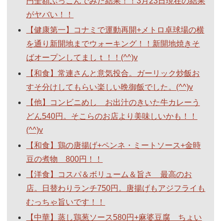
円全額ぶっこんでみた結果！！3月23日現在の結果
がヤバい！！
【健康第一】コナミで運動再開+メトロ卓球場の横
を通り新開地までウォーキング！！新開地焼きそ
ばオープンしてましｔ！！(^^)v
【和食】常連さんと意気投合。ガーリック炒飯お
すそ分けしてもらい楽しい晩御飯でした。(^^)v
【他】コンビニめし お出汁のきいた牛カレーう
どん540円。そこらのお店より美味しいかも！！
(^^)v
【和食】鶏の唐揚げ+ペンネ・ミートソース+金時
豆の煮物 800円！！
【洋食】コスパ＆ボリューム＆旨さ 最高のお
店。日替わりランチ750円。唐揚げもアジフライも
むっちゃ旨いです！！
【中華】蒸し鶏葱ソース580円+麻婆豆腐 ちょい