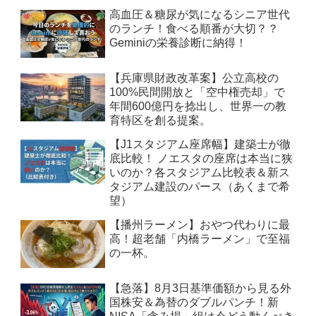
高血圧＆糖尿が気になるシニア世代
のランチ！食べる順番が大切？？
Geminiの栄養診断に納得！
【兵庫県財政改革案】公立高校の
100%民間開放と「空中権売却」で
年間600億円を捻出し、世界一の教
育特区を創る提案。
【J1スタジアム座席幅】建築士が徹
底比較！ ノエスタの座席は本当に狭
いのか？各スタジアム比較表＆新ス
タジアム建設のパース（あくまで希
望）
【播州ラーメン】おやつ代わりに最
高！超老舗「内橋ラーメン」で至福
の一杯。
【急落】8月3日基準価額から見る外
国株安＆為替のダブルパンチ！新