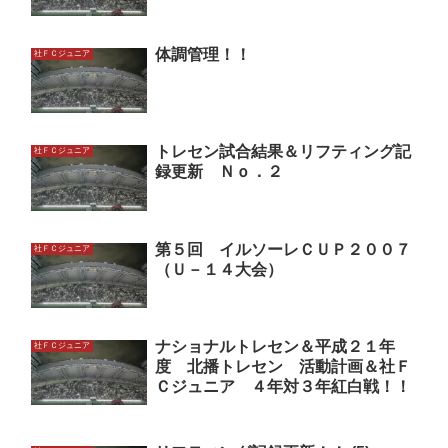
体調管理！！
社ＦＣジュニア
トレセン試合結果＆リフティング記
社ＦＣジュニア
録更新 Ｎｏ．２
第５回 イルソーレＣＵＰ２００７
社ＦＣジュニア
（Ｕ－１４大会）
ナショナルトレセン＆平成２１年
社ＦＣジュニア
度 北播トレセン 活動計画＆社Ｆ
Ｃジュニア ４年対３年紅白戦！！