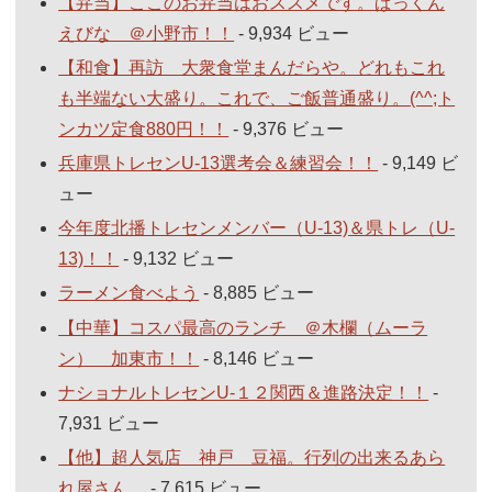
【弁当】ここのお弁当はおススメです。ぱっくん
えびな ＠小野市！！
- 9,934 ビュー
【和食】再訪 大衆食堂まんだらや。どれもこれ
も半端ない大盛り。これで、ご飯普通盛り。(^^;ト
ンカツ定食880円！！
- 9,376 ビュー
兵庫県トレセンU-13選考会＆練習会！！
- 9,149 ビ
ュー
今年度北播トレセンメンバー（U-13)＆県トレ（U-
13)！！
- 9,132 ビュー
ラーメン食べよう
- 8,885 ビュー
【中華】コスパ最高のランチ ＠木欄（ムーラ
ン） 加東市！！
- 8,146 ビュー
ナショナルトレセンU-１２関西＆進路決定！！
-
7,931 ビュー
【他】超人気店 神戸 豆福。行列の出来るあら
れ屋さん。
- 7,615 ビュー