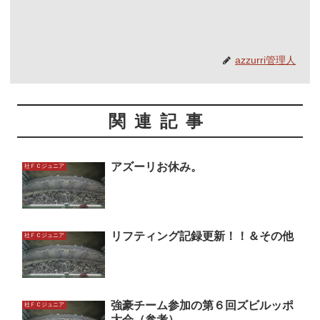
azzurri管理人
関連記事
アズーリお休み。
社ＦＣジュニア
リフティング記録更新！！＆その他
社ＦＣジュニア
強豪チーム参加の第６回ズビルッポ
社ＦＣジュニア
大会（参考）