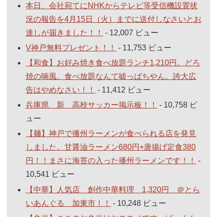
本日、会社宛てにNHKからテレビ等受信機設置状
況の報告を4月15日（火）までに送付しなさいとお
達しが届きました！！
- 12,007 ビュー
V神戸無料プレゼント！！
- 11,753 ビュー
【和食】お好み焼き食べ放題ランチ1,210円。どろ
焼の喃風。食べ放題なんて嘘っぱちやん。誇大広
告はやめなさい！！
- 11,412 ビュー
兵庫県 新 高校サッカー掲示板！！
- 10,758 ビ
ュー
【麺】神戸で播州ラーメンが食べられる店を発見
しました。甘醤油ラーメン680円+唐揚げ定食380
円！！まさに海苔の入った播州ラーメンです！！
-
10,541 ビュー
【中華】人気店 創作中華料理 1,320円 ＠とら
いあんぐる 加東市！！
- 10,248 ビュー