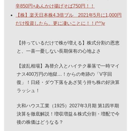
辛850円+あんかけ揚げそば750円！！
【株】楽天日本株4.3倍ブル 2021年5月に1,000円
だけ投資したら、更に凄いことに！！(^^)v
【持っているだけで株が増える】株式分割の恩恵
と、一喜一憂しない長期保有の心地よさ
【波乱相場】為替介入とハイテク暴落で一時マイ
ナス400万円の地獄…！からの奇跡の「V字回
復」！日経・ダウ下落をあざ笑う持ち株の好決算
ラッシュ！
大和ハウス工業（1925）2027年3月期 第1四半期
決算を徹底解説！増収増益＆株式分割・増配で今
後の株価はどうなる？