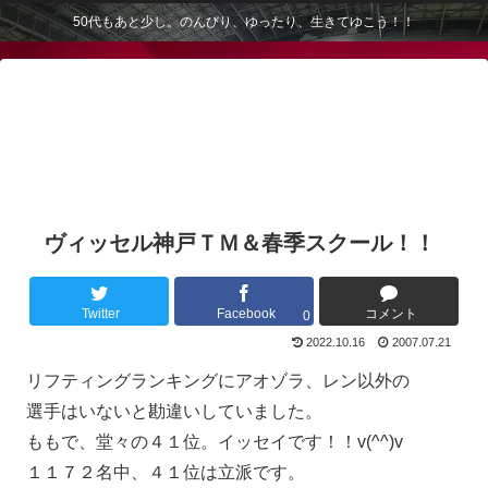
50代もあと少し。のんびり、ゆったり、生きてゆこう！！
ヴィッセル神戸ＴＭ＆春季スクール！！
Twitter
Facebook
コメント
0
2022.10.16
2007.07.21
リフティングランキングにアオゾラ、レン以外の
選手はいないと勘違いしていました。
ももで、堂々の４１位。イッセイです！！v(^^)v
１１７２名中、４１位は立派です。