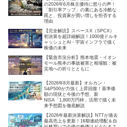
の2026年6月株主優待に怒りの声！
「割引率アップ」の裏にある冷酷な
罠と、投資家が買い増しを拒否する
理由
【完全解読】スペースX（SPCX）
初決算を超詳細解説！1000億ドルキ
ャッシュとAI・宇宙インフラで描く
株価の未来
【緊急市況分析】熊本地震・イオン
モール熊本の事故被害と相場観：被
災地への祈りとともに
【2026年8月最新】オルカン・
S&P500が力強く上昇回復！基準価
額の現状と今後の予想、新
NISA「1,800万円枠」活用で描く未
来予想図を徹底解説
【2026年最新決算解説】NTTが過去
最高売上を更新！16期連続増配＆自
社株買いで今後の株価はどうなる？