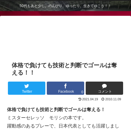
50代もあと少し。のんびり、ゆったり、生きてゆこう！！
体格で負けても技術と判断でゴールは奪
える！！
Twitter
Facebook
コメント
0
2021.04.19
2010.11.09
体格で負けても技術と判断でゴールは奪える！
ミスターセレッソ モリシの本です。
躍動感のあるプレーで、日本代表としても活躍しまし