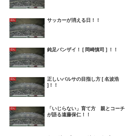
サッカーが消える日！！
ほん
鈍足バンザイ！ [ 岡崎慎司 ] ！！
ほん
正しいバルサの目指し方 [ 名波浩
ほん
]！！
「いじらない」育て方 親とコーチ
ほん
が語る遠藤保仁！！