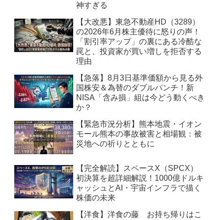
神すぎる
【大改悪】東急不動産HD（3289）
の2026年6月株主優待に怒りの声！
「割引率アップ」の裏にある冷酷な
罠と、投資家が買い増しを拒否する
理由
【急落】8月3日基準価額から見る外
国株安＆為替のダブルパンチ！新
NISA「含み損」組は今どう動くべき
か？
【緊急市況分析】熊本地震・イオン
モール熊本の事故被害と相場観：被
災地への祈りとともに
【完全解読】スペースX（SPCX）
初決算を超詳細解説！1000億ドルキ
ャッシュとAI・宇宙インフラで描く
株価の未来
【洋食】洋食の藤 お持ち帰りはこ