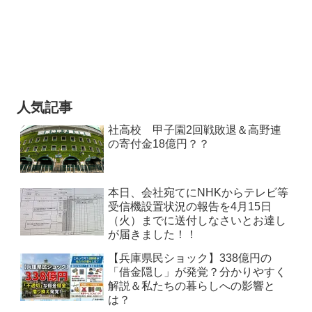
人気記事
社高校 甲子園2回戦敗退＆高野連
の寄付金18億円？？
本日、会社宛てにNHKからテレビ等
受信機設置状況の報告を4月15日
（火）までに送付しなさいとお達し
が届きました！！
【兵庫県民ショック】338億円の
「借金隠し」が発覚？分かりやすく
解説＆私たちの暮らしへの影響と
は？