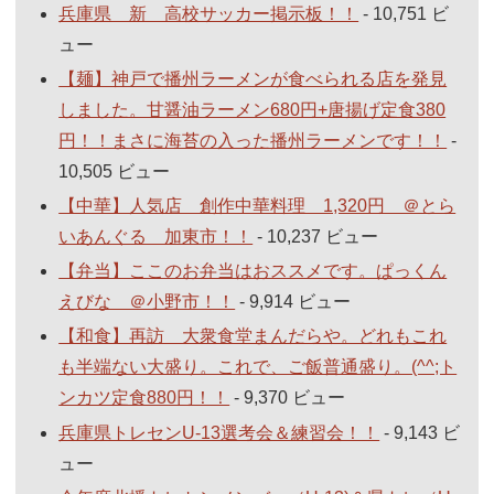
兵庫県 新 高校サッカー掲示板！！
- 10,751 ビ
ュー
【麺】神戸で播州ラーメンが食べられる店を発見
しました。甘醤油ラーメン680円+唐揚げ定食380
円！！まさに海苔の入った播州ラーメンです！！
-
10,505 ビュー
【中華】人気店 創作中華料理 1,320円 ＠とら
いあんぐる 加東市！！
- 10,237 ビュー
【弁当】ここのお弁当はおススメです。ぱっくん
えびな ＠小野市！！
- 9,914 ビュー
【和食】再訪 大衆食堂まんだらや。どれもこれ
も半端ない大盛り。これで、ご飯普通盛り。(^^;ト
ンカツ定食880円！！
- 9,370 ビュー
兵庫県トレセンU-13選考会＆練習会！！
- 9,143 ビ
ュー