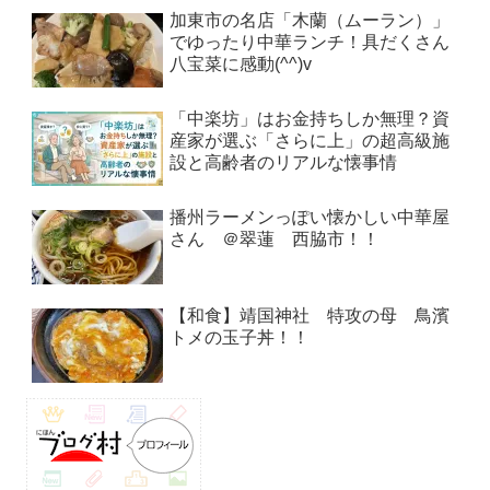
加東市の名店「木蘭（ムーラン）」
でゆったり中華ランチ！具だくさん
八宝菜に感動(^^)v
「中楽坊」はお金持ちしか無理？資
産家が選ぶ「さらに上」の超高級施
設と高齢者のリアルな懐事情
播州ラーメンっぽい懐かしい中華屋
さん ＠翠蓮 西脇市！！
【和食】靖国神社 特攻の母 鳥濱
トメの玉子丼！！