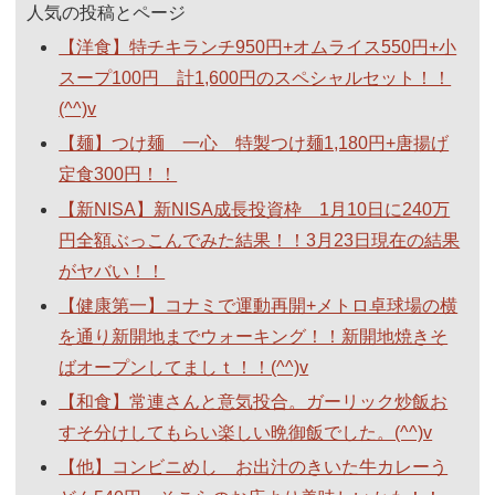
人気の投稿とページ
【洋食】特チキランチ950円+オムライス550円+小
スープ100円 計1,600円のスペシャルセット！！
(^^)v
【麺】つけ麺 一心 特製つけ麺1,180円+唐揚げ
定食300円！！
【新NISA】新NISA成長投資枠 1月10日に240万
円全額ぶっこんでみた結果！！3月23日現在の結果
がヤバい！！
【健康第一】コナミで運動再開+メトロ卓球場の横
を通り新開地までウォーキング！！新開地焼きそ
ばオープンしてましｔ！！(^^)v
【和食】常連さんと意気投合。ガーリック炒飯お
すそ分けしてもらい楽しい晩御飯でした。(^^)v
【他】コンビニめし お出汁のきいた牛カレーう