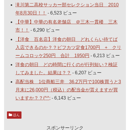
滝川第二高校サッカー部セレクション当日 2010
年8月30日！！
- 6,523 ビュー
【中華】中華の有名老舗店 ＠三木一貫楼 三木
市！！
- 6,290 ビュー
【洋食 百名店】洋食の朝日 どれくらい待てば
入店できるのか？？ビフカツ定食1700円 + クリ
ームコロッケ250円 合計 1950円
- 6,213 ビュー
洋食の朝日 どの時間に行くのが行列短い？検証
してみました。結果は？？
- 6,207 ビュー
高配当株 1位商船三井 36.2万円で100株買うと3
月末に26,000円（税込）の配当金が貰えますが買
いますか？？(^^;
- 6,143 ビュー
ほん
スポンサーリンク