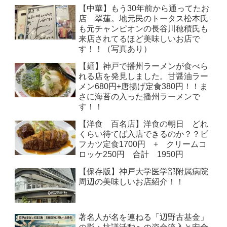
【中華】もう30年前から通ってたお
店 翠蓮。地元民のトータス松本氏
も元チャンピオンの長谷川穂積氏も
来店されてるほど美味しいお店で
す！！（写真あり）
【麺】神戸で播州ラーメンが食べら
れる店を発見しました。甘醤油ラー
メン680円+唐揚げ定食380円！！ま
さに海苔の入った播州ラーメンで
す！！
【洋食 百名店】洋食の朝日 どれ
くらい待てば入店できるのか？？ビ
フカツ定食1700円 + クリームコ
ロッケ250円 合計 1950円
【保存版】神戸大学医学部附属病院
周辺の美味しいお店紹介！！
著名人が名を連ねる「辺野古基金」