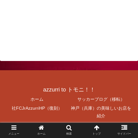
azzurri to トモニ！！
ホーム
サッカーブログ（移転）
社FCJrAzzurriHP（復刻）
神戸（兵庫）の美味しいお店を
紹介
ラーメン食べよう
V神戸無料プレゼント！！
不労所得（目標月額20万円）
旧NISA・新NISA
メニュー
ホーム
検索
トップ
サイドバー