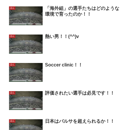
「海外組」の選手たちはどのような
ほん
環境で育ったのか！！
熱い男！！(^^)v
ほん
Soccer clinic！！
ほん
評価されたい選手は必見です！！
ほん
日本はバルサを超えられるか！！
ほん