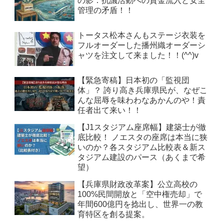
の影：抗議活動への資金流入と安全
管理の矛盾！！
トータス松本さんもステージ衣装を
フルオーダーした播州織オーダーシ
ャツを注文して来ました！！(^^)v
【緊急寄稿】日本初の「監視団
体」？ 誇り高き兵庫県民が、なぜこ
んな屈辱を味わわなあかんのや！責
任者出て来い！！
【J1スタジアム座席幅】建築士が徹
底比較！ ノエスタの座席は本当に狭
いのか？各スタジアム比較表＆新ス
タジアム建設のパース（あくまで希
望）
【兵庫県財政改革案】公立高校の
100%民間開放と「空中権売却」で
年間600億円を捻出し、世界一の教
育特区を創る提案。