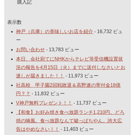
購入記
表示数
神戸（兵庫）の美味しいお店を紹介
- 16,732 ビュ
ー
お問い合わせ
- 13,783 ビュー
本日、会社宛てにNHKからテレビ等受信機設置状
況の報告を4月15日（火）までに送付しなさいとお
達しが届きました！！
- 11,973 ビュー
社高校 甲子園2回戦敗退＆高野連の寄付金18億
円？？
- 11,832 ビュー
V神戸無料プレゼント！！
- 11,737 ビュー
【和食】お好み焼き食べ放題ランチ1,210円。どろ
焼の喃風。食べ放題なんて嘘っぱちやん。誇大広
告はやめなさい！！
- 11,403 ビュー