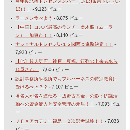
今年度北播トレセンメンバー（U-13)＆県トレ（U-
13)！！
- 9,123 ビュー
ラーメン食べよう
- 8,875 ビュー
【中華】コスパ最高のランチ ＠木欄（ムーラ
ン） 加東市！！
- 8,140 ビュー
ナショナルトレセンU-１２関西＆進路決定！！
-
7,923 ビュー
【他】超人気店 神戸 豆福。行列の出来るあら
れ屋さん。
- 7,606 ビュー
設計事務所や役所でもフルハーネスの特別教育は
受けるべき？？
- 7,107 ビュー
著名人が名を連ねる「辺野古基金」の影：抗議活
動への資金流入と安全管理の矛盾！！
- 7,093 ビュ
ー
ＪＦＡアカデミー福島 ２次選考試験！！
- 7,033
ビュー