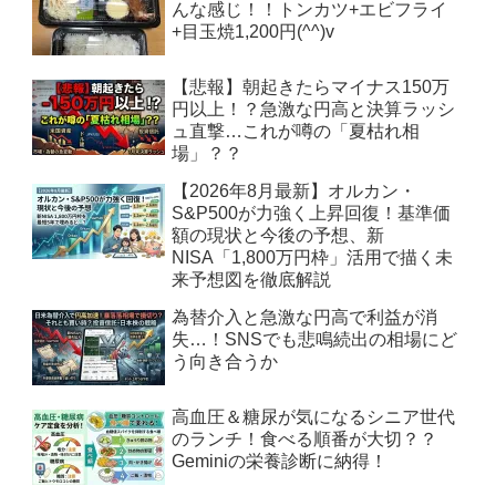
んな感じ！！トンカツ+エビフライ
+目玉焼1,200円(^^)v
【悲報】朝起きたらマイナス150万
円以上！？急激な円高と決算ラッシ
ュ直撃…これが噂の「夏枯れ相
場」？？
【2026年8月最新】オルカン・
S&P500が力強く上昇回復！基準価
額の現状と今後の予想、新
NISA「1,800万円枠」活用で描く未
来予想図を徹底解説
為替介入と急激な円高で利益が消
失…！SNSでも悲鳴続出の相場にど
う向き合うか
高血圧＆糖尿が気になるシニア世代
のランチ！食べる順番が大切？？
Geminiの栄養診断に納得！