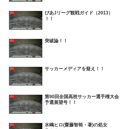
ぴあJリーグ観戦ガイド（2013）
ほん
！！
突破論！！
ほん
サッカーメディアを疑え！！
ほん
第90回全国高校サッカー選手権大会
ほん
予選展望号！！
水嶋ヒロ(齋藤智裕・著)の処女
ほん