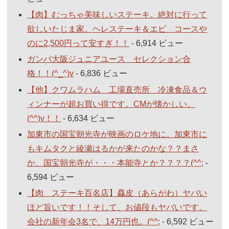
【肉】むっちゃ美味しいステーキ。絶対に行って
欲しいたじま家。ヘレステーキ＆エビ コースや
のに2,500円って安すぎ！！
- 6,914 ビュー
ガンバ大阪ジュニアユース セレクション合
格！！(^_^)v
- 6,836 ビュー
【他】クワムラハム 工場直売所 冷凍食品＆ウ
ィンナーが超お買い得です。CMが懐かしい。
(^^)v！！
- 6,634 ビュー
加東市の国宝朝光寺が映画のロケ地に。加東市に
もキムタクと綾瀬はるかが来たのかな？？まさ
か、国宝朝光寺が・・・本能寺とか？？？？(^^;
-
6,594 ビュー
【肉 ステーキ百名店】麤皮（あらがわ）ヤバい
ほど旨いです！！そして、お値段もヤバいです。
会社の新年会3名で、14万円也。(^^;
- 6,592 ビュー