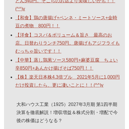
どん540円。そこらのお店より美味しいかも！！
(^^)v
【和食】鶏の唐揚げ+ペンネ・ミートソース+金時
豆の煮物 800円！！
【洋食】コスパ＆ボリューム＆旨さ 最高のお
店。日替わりランチ750円。唐揚げもアジフライも
むっちゃ旨いです！！
【中華】蒸し鶏葱ソース580円+麻婆豆腐 ちょい
辛850円+あんかけ揚げそば750円！！
【株】楽天日本株4.3倍ブル 2021年5月に1,000円
だけ投資したら、更に凄いことに！！(^^)v
大和ハウス工業（1925）2027年3月期 第1四半期
決算を徹底解説！増収増益＆株式分割・増配で今
後の株価はどうなる？