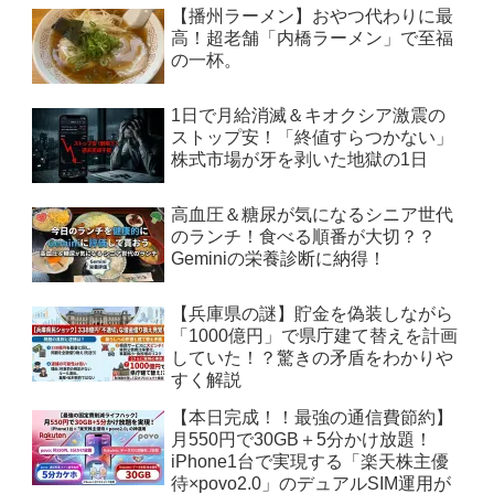
【播州ラーメン】おやつ代わりに最
高！超老舗「内橋ラーメン」で至福
の一杯。
1日で月給消滅＆キオクシア激震の
ストップ安！「終値すらつかない」
株式市場が牙を剥いた地獄の1日
高血圧＆糖尿が気になるシニア世代
のランチ！食べる順番が大切？？
Geminiの栄養診断に納得！
【兵庫県の謎】貯金を偽装しながら
「1000億円」で県庁建て替えを計画
していた！？驚きの矛盾をわかりや
すく解説
【本日完成！！最強の通信費節約】
月550円で30GB＋5分かけ放題！
iPhone1台で実現する「楽天株主優
待×povo2.0」のデュアルSIM運用が