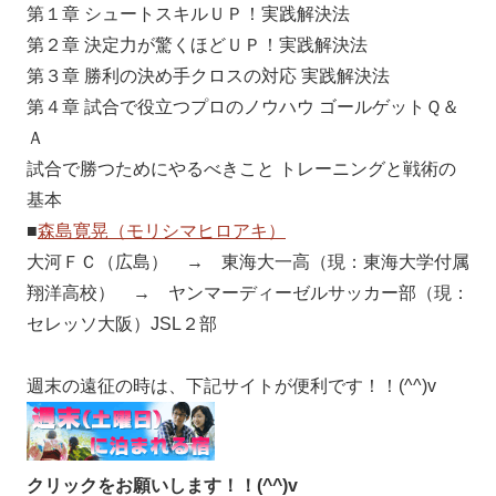
第１章 シュートスキルＵＰ！実践解決法
第２章 決定力が驚くほどＵＰ！実践解決法
第３章 勝利の決め手クロスの対応 実践解決法
第４章 試合で役立つプロのノウハウ ゴールゲットＱ＆
Ａ
試合で勝つためにやるべきこと トレーニングと戦術の
基本
■
森島寛晃（モリシマヒロアキ）
大河ＦＣ（広島） → 東海大一高（現：東海大学付属
翔洋高校） → ヤンマーディーゼルサッカー部（現：
セレッソ大阪）JSL２部
週末の遠征の時は、下記サイトが便利です！！(^^)v
クリックをお願いします！！(^^)v