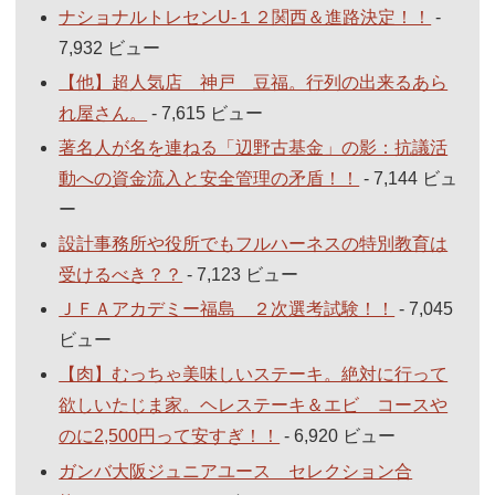
ナショナルトレセンU-１２関西＆進路決定！！
-
7,932 ビュー
【他】超人気店 神戸 豆福。行列の出来るあら
れ屋さん。
- 7,615 ビュー
著名人が名を連ねる「辺野古基金」の影：抗議活
動への資金流入と安全管理の矛盾！！
- 7,144 ビュ
ー
設計事務所や役所でもフルハーネスの特別教育は
受けるべき？？
- 7,123 ビュー
ＪＦＡアカデミー福島 ２次選考試験！！
- 7,045
ビュー
【肉】むっちゃ美味しいステーキ。絶対に行って
欲しいたじま家。ヘレステーキ＆エビ コースや
のに2,500円って安すぎ！！
- 6,920 ビュー
ガンバ大阪ジュニアユース セレクション合