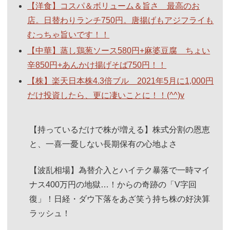
【洋食】コスパ＆ボリューム＆旨さ 最高のお
店。日替わりランチ750円。唐揚げもアジフライも
むっちゃ旨いです！！
【中華】蒸し鶏葱ソース580円+麻婆豆腐 ちょい
辛850円+あんかけ揚げそば750円！！
【株】楽天日本株4.3倍ブル 2021年5月に1,000円
だけ投資したら、更に凄いことに！！(^^)v
【持っているだけで株が増える】株式分割の恩恵
と、一喜一憂しない長期保有の心地よさ
【波乱相場】為替介入とハイテク暴落で一時マイ
ナス400万円の地獄…！からの奇跡の「V字回
復」！日経・ダウ下落をあざ笑う持ち株の好決算
ラッシュ！