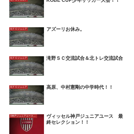
KOBE CUP少年サッカー大会！！
アズーリお休み。
社ＦＣジュニア
滝野ＳＣ交流試合＆北トレ交流試合
社ＦＣジュニア
高原、中村憲剛の中学時代！！
社ＦＣジュニア
ヴィッセル神戸ジュニアユース 最
V神戸ジュニアユースU13
終セレクション！！