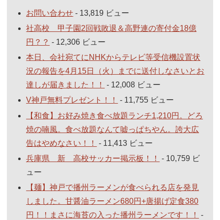
お問い合わせ
- 13,819 ビュー
社高校 甲子園2回戦敗退＆高野連の寄付金18億
円？？
- 12,306 ビュー
本日、会社宛てにNHKからテレビ等受信機設置状
況の報告を4月15日（火）までに送付しなさいとお
達しが届きました！！
- 12,008 ビュー
V神戸無料プレゼント！！
- 11,755 ビュー
【和食】お好み焼き食べ放題ランチ1,210円。どろ
焼の喃風。食べ放題なんて嘘っぱちやん。誇大広
告はやめなさい！！
- 11,413 ビュー
兵庫県 新 高校サッカー掲示板！！
- 10,759 ビ
ュー
【麺】神戸で播州ラーメンが食べられる店を発見
しました。甘醤油ラーメン680円+唐揚げ定食380
円！！まさに海苔の入った播州ラーメンです！！
-