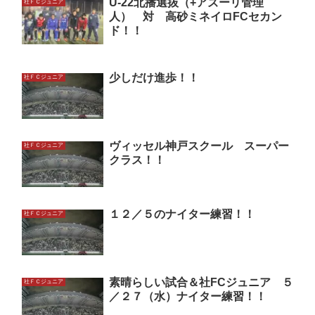
U-22北播選抜（+アズーリ管理
社ＦＣジュニア
人） 対 高砂ミネイロFCセカン
ド！！
少しだけ進歩！！
社ＦＣジュニア
ヴィッセル神戸スクール スーパー
社ＦＣジュニア
クラス！！
１２／５のナイター練習！！
社ＦＣジュニア
素晴らしい試合＆社FCジュニア ５
社ＦＣジュニア
／２７（水）ナイター練習！！