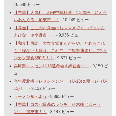
10,548 ビュー
【中華】人気店 創作中華料理 1,320円 ＠とら
いあんぐる 加東市！！
- 10,249 ビュー
【弁当】ここのお弁当はおススメです。ぱっくん
えびな ＠小野市！！
- 9,936 ビュー
【和食】再訪 大衆食堂まんだらや。どれもこれ
も半端ない大盛り。これで、ご飯普通盛り。(^^;ト
ンカツ定食880円！！
- 9,377 ビュー
兵庫県トレセンU-13選考会＆練習会！！
- 9,150 ビ
ュー
今年度北播トレセンメンバー（U-13)＆県トレ（U-
13)！！
- 9,132 ビュー
ラーメン食べよう
- 8,885 ビュー
【中華】コスパ最高のランチ ＠木欄（ムーラ
ン） 加東市！！
- 8,147 ビュー