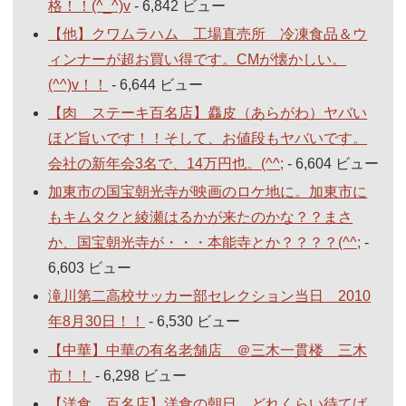
格！！(^_^)v
- 6,842 ビュー
【他】クワムラハム 工場直売所 冷凍食品＆ウ
ィンナーが超お買い得です。CMが懐かしい。
(^^)v！！
- 6,644 ビュー
【肉 ステーキ百名店】麤皮（あらがわ）ヤバい
ほど旨いです！！そして、お値段もヤバいです。
会社の新年会3名で、14万円也。(^^;
- 6,604 ビュー
加東市の国宝朝光寺が映画のロケ地に。加東市に
もキムタクと綾瀬はるかが来たのかな？？まさ
か、国宝朝光寺が・・・本能寺とか？？？？(^^;
-
6,603 ビュー
滝川第二高校サッカー部セレクション当日 2010
年8月30日！！
- 6,530 ビュー
【中華】中華の有名老舗店 ＠三木一貫楼 三木
市！！
- 6,298 ビュー
【洋食 百名店】洋食の朝日 どれくらい待てば