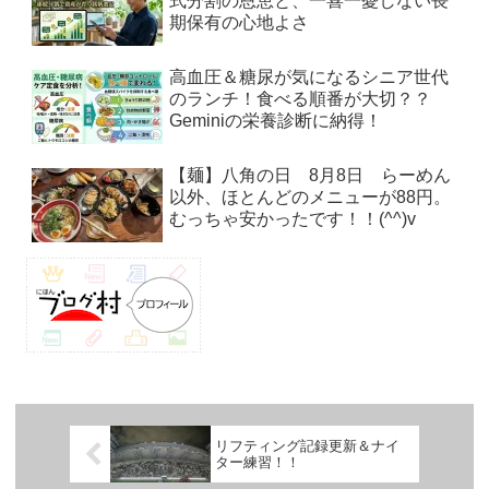
式分割の恩恵と、一喜一憂しない長
期保有の心地よさ
高血圧＆糖尿が気になるシニア世代
のランチ！食べる順番が大切？？
Geminiの栄養診断に納得！
【麺】八角の日 8月8日 らーめん
以外、ほとんどのメニューが88円。
むっちゃ安かったです！！(^^)v
リフティング記録更新＆ナイ
ター練習！！