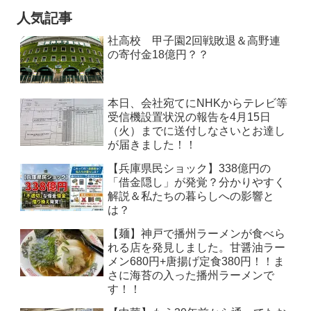
人気記事
社高校 甲子園2回戦敗退＆高野連
の寄付金18億円？？
本日、会社宛てにNHKからテレビ等
受信機設置状況の報告を4月15日
（火）までに送付しなさいとお達し
が届きました！！
【兵庫県民ショック】338億円の
「借金隠し」が発覚？分かりやすく
解説＆私たちの暮らしへの影響と
は？
【麺】神戸で播州ラーメンが食べら
れる店を発見しました。甘醤油ラー
メン680円+唐揚げ定食380円！！ま
さに海苔の入った播州ラーメンで
す！！