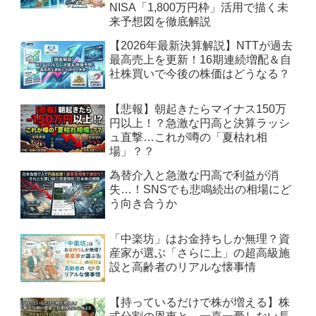
NISA「1,800万円枠」活用で描く未
来予想図を徹底解説
【2026年最新決算解説】NTTが過去
最高売上を更新！16期連続増配＆自
社株買いで今後の株価はどうなる？
【悲報】朝起きたらマイナス150万
円以上！？急激な円高と決算ラッシ
ュ直撃…これが噂の「夏枯れ相
場」？？
為替介入と急激な円高で利益が消
失…！SNSでも悲鳴続出の相場にど
う向き合うか
「中楽坊」はお金持ちしか無理？資
産家が選ぶ「さらに上」の超高級施
設と高齢者のリアルな懐事情
【持っているだけで株が増える】株