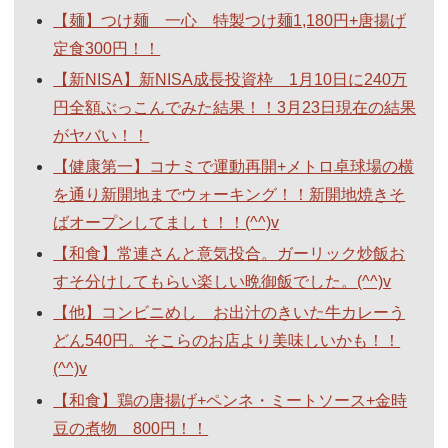
【麺】つけ麺 一心 特製つけ麺1,180円+唐揚げ
定食300円！！
【新NISA】新NISA成長投資枠 1月10日に240万
円全額ぶっこんでみた結果！！3月23日現在の結果
がヤバい！！
【健康第一】コナミで運動再開+メトロ卓球場の横
を通り新開地までウォーキング！！新開地焼きそ
ばオープンしてましｔ！！(^^)v
【和食】常連さんと意気投合。ガーリック炒飯お
すそ分けしてもらい楽しい晩御飯でした。(^^)v
【他】コンビニめし お出汁のきいた牛カレーう
どん540円。そこらのお店より美味しいかも！！
(^^)v
【和食】鶏の唐揚げ+ペンネ・ミートソース+金時
豆の煮物 800円！！