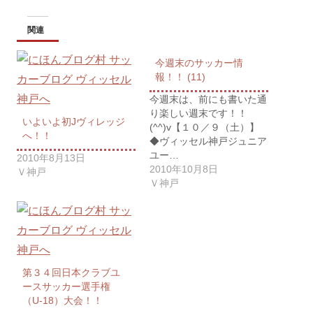
関連
今週末のサッカー情
報！！ (11)
今週末は、前にも書いた通
り楽しい週末です！！
いよいよ初Jヴィレッジ
(^^)v【１０／９（土）】
へ！！
◆ヴィッセル神戸ジュニア
ユー…
2010年8月13日
2010年10月8日
Ｖ神戸
Ｖ神戸
第３４回日本クラブユ
ースサッカー選手権
（U-18）大会！！