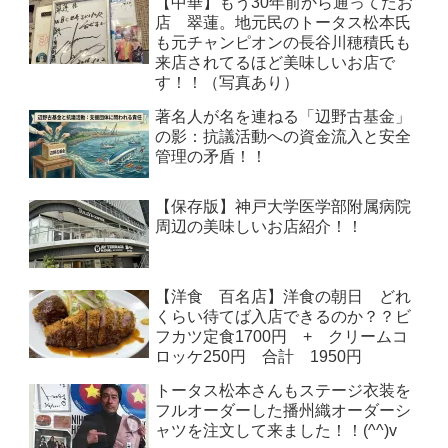
【中華】もう30年前から通ってたお
店 翠蓮。地元民のトータス松本氏
も元チャンピオンの長谷川穂積氏も
来店されてるほど美味しいお店で
す！！（写真あり）
著名人が名を連ねる「辺野古基金」
の影：抗議活動への資金流入と安全
管理の矛盾！！
【保存版】神戸大学医学部附属病院
周辺の美味しいお店紹介！！
【洋食 百名店】洋食の朝日 どれ
くらい待てば入店できるのか？？ビ
フカツ定食1700円 + クリームコ
ロッケ250円 合計 1950円
トータス松本さんもステージ衣装を
フルオーダーした播州織オーダーシ
ャツを注文して来ました！！(^^)v