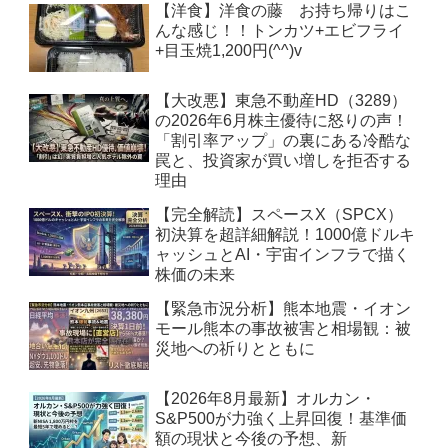
【洋食】洋食の藤 お持ち帰りはこ
んな感じ！！トンカツ+エビフライ
+目玉焼1,200円(^^)v
【大改悪】東急不動産HD（3289）
の2026年6月株主優待に怒りの声！
「割引率アップ」の裏にある冷酷な
罠と、投資家が買い増しを拒否する
理由
【完全解読】スペースX（SPCX）
初決算を超詳細解説！1000億ドルキ
ャッシュとAI・宇宙インフラで描く
株価の未来
【緊急市況分析】熊本地震・イオン
モール熊本の事故被害と相場観：被
災地への祈りとともに
【2026年8月最新】オルカン・
S&P500が力強く上昇回復！基準価
額の現状と今後の予想、新