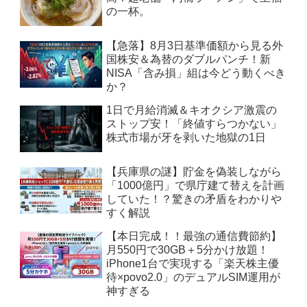
の一杯。
【急落】8月3日基準価額から見る外
国株安＆為替のダブルパンチ！新
NISA「含み損」組は今どう動くべき
か？
1日で月給消滅＆キオクシア激震の
ストップ安！「終値すらつかない」
株式市場が牙を剥いた地獄の1日
【兵庫県の謎】貯金を偽装しながら
「1000億円」で県庁建て替えを計画
していた！？驚きの矛盾をわかりや
すく解説
【本日完成！！最強の通信費節約】
月550円で30GB＋5分かけ放題！
iPhone1台で実現する「楽天株主優
待×povo2.0」のデュアルSIM運用が
神すぎる