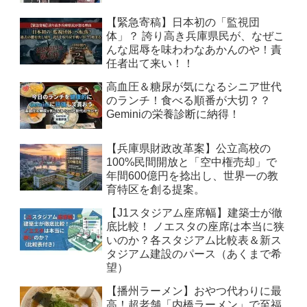
【緊急寄稿】日本初の「監視団
体」？ 誇り高き兵庫県民が、なぜこ
んな屈辱を味わわなあかんのや！責
任者出て来い！！
高血圧＆糖尿が気になるシニア世代
のランチ！食べる順番が大切？？
Geminiの栄養診断に納得！
【兵庫県財政改革案】公立高校の
100%民間開放と「空中権売却」で
年間600億円を捻出し、世界一の教
育特区を創る提案。
【J1スタジアム座席幅】建築士が徹
底比較！ ノエスタの座席は本当に狭
いのか？各スタジアム比較表＆新ス
タジアム建設のパース（あくまで希
望）
【播州ラーメン】おやつ代わりに最
高！超老舗「内橋ラーメン」で至福