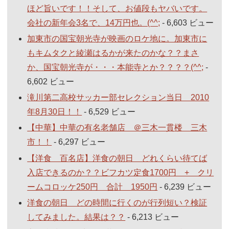
ほど旨いです！！そして、お値段もヤバいです。
会社の新年会3名で、14万円也。(^^;
- 6,603 ビュー
加東市の国宝朝光寺が映画のロケ地に。加東市に
もキムタクと綾瀬はるかが来たのかな？？まさ
か、国宝朝光寺が・・・本能寺とか？？？？(^^;
-
6,602 ビュー
滝川第二高校サッカー部セレクション当日 2010
年8月30日！！
- 6,529 ビュー
【中華】中華の有名老舗店 ＠三木一貫楼 三木
市！！
- 6,297 ビュー
【洋食 百名店】洋食の朝日 どれくらい待てば
入店できるのか？？ビフカツ定食1700円 + クリ
ームコロッケ250円 合計 1950円
- 6,239 ビュー
洋食の朝日 どの時間に行くのが行列短い？検証
してみました。結果は？？
- 6,213 ビュー