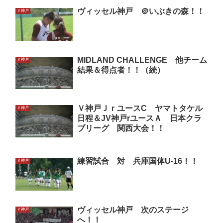
ヴィッセル神戸 ＠いぶきの森！！
Ｖ神戸
MIDLAND CHALLENGE 他チーム
Ｖ神戸
結果＆得点者！！（続）
Ｖ神戸ＪｒユースC ヤマトタケル
Ｖ神戸
日程＆JV神戸rユースＡ 日本クラ
ブリーグ 関西大会！！
練習試合 対 兵庫国体U-16！！
Ｖ神戸
ヴィッセル神戸 次のステージ
Ｖ神戸
へ！！