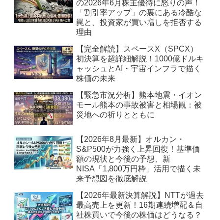
の2026年6月株主優待に怒りの声！
「割引率アップ」の裏にある冷酷な
罠と、投資家が買い増しを拒否する
理由
【完全解読】スペースX（SPCX）
初決算を超詳細解説！1000億ドルキ
ャッシュとAI・宇宙インフラで描く
株価の未来
【緊急市況分析】熊本地震・イオン
モール熊本の事故被害と相場観：被
災地への祈りとともに
【2026年8月最新】オルカン・
S&P500が力強く上昇回復！基準価
額の現状と今後の予想、新
NISA「1,800万円枠」活用で描く未
来予想図を徹底解説
【2026年最新決算解説】NTTが過去
最高売上を更新！16期連続増配＆自
社株買いで今後の株価はどうなる？