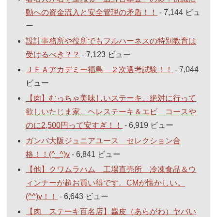
動への資金流入と安全管理の矛盾！！
- 7,144 ビュ
ー
設計事務所や役所でもフルハーネスの特別教育は
受けるべき？？
- 7,123 ビュー
ＪＦＡアカデミー福島 ２次選考試験！！
- 7,044
ビュー
【肉】むっちゃ美味しいステーキ。絶対に行って
欲しいたじま家。ヘレステーキ＆エビ コースや
のに2,500円って安すぎ！！
- 6,919 ビュー
ガンバ大阪ジュニアユース セレクション合
格！！(^_^)v
- 6,841 ビュー
【他】クワムラハム 工場直売所 冷凍食品＆ウ
ィンナーが超お買い得です。CMが懐かしい。
(^^)v！！
- 6,643 ビュー
【肉 ステーキ百名店】麤皮（あらがわ）ヤバい