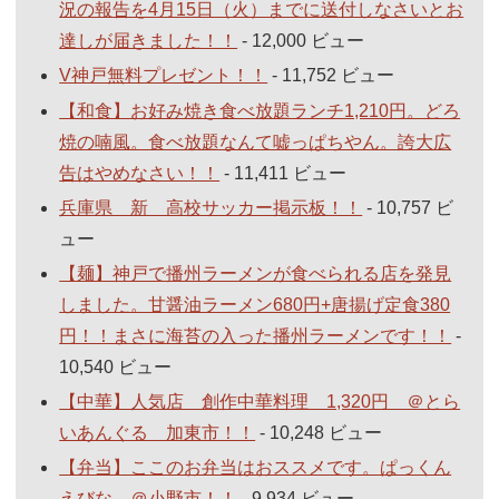
況の報告を4月15日（火）までに送付しなさいとお
達しが届きました！！
- 12,000 ビュー
V神戸無料プレゼント！！
- 11,752 ビュー
【和食】お好み焼き食べ放題ランチ1,210円。どろ
焼の喃風。食べ放題なんて嘘っぱちやん。誇大広
告はやめなさい！！
- 11,411 ビュー
兵庫県 新 高校サッカー掲示板！！
- 10,757 ビ
ュー
【麺】神戸で播州ラーメンが食べられる店を発見
しました。甘醤油ラーメン680円+唐揚げ定食380
円！！まさに海苔の入った播州ラーメンです！！
-
10,540 ビュー
【中華】人気店 創作中華料理 1,320円 ＠とら
いあんぐる 加東市！！
- 10,248 ビュー
【弁当】ここのお弁当はおススメです。ぱっくん
えびな ＠小野市！！
- 9,934 ビュー