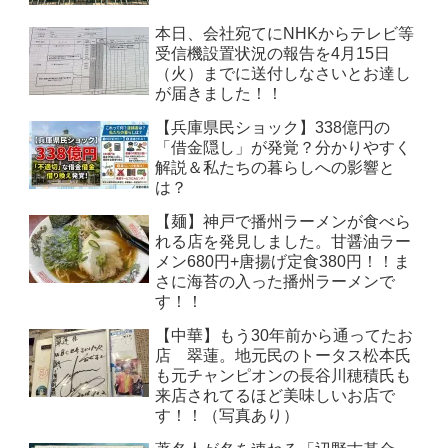
本日、会社宛てにNHKからテレビ等
受信機設置状況の報告を4月15日
（火）までに送付しなさいとお達し
が届きました！！
【兵庫県民ショック】338億円の
「借金隠し」が発覚？分かりやすく
解説＆私たちの暮らしへの影響と
は？
【麺】神戸で播州ラーメンが食べら
れる店を発見しました。甘醤油ラー
メン680円+唐揚げ定食380円！！ま
さに海苔の入った播州ラーメンで
す！！
【中華】もう30年前から通ってたお
店 翠蓮。地元民のトータス松本氏
も元チャンピオンの長谷川穂積氏も
来店されてるほど美味しいお店で
す！！（写真あり）