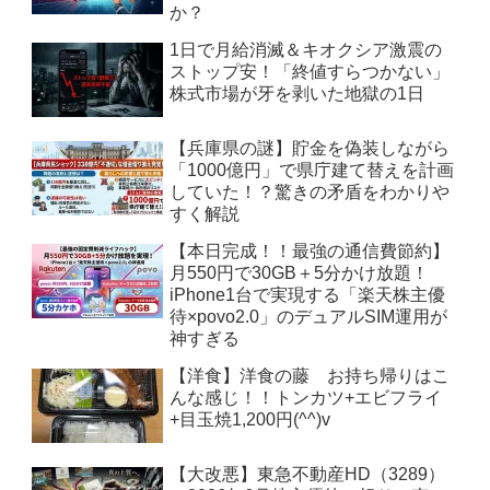
か？
1日で月給消滅＆キオクシア激震の
ストップ安！「終値すらつかない」
株式市場が牙を剥いた地獄の1日
【兵庫県の謎】貯金を偽装しながら
「1000億円」で県庁建て替えを計画
していた！？驚きの矛盾をわかりや
すく解説
【本日完成！！最強の通信費節約】
月550円で30GB＋5分かけ放題！
iPhone1台で実現する「楽天株主優
待×povo2.0」のデュアルSIM運用が
神すぎる
【洋食】洋食の藤 お持ち帰りはこ
んな感じ！！トンカツ+エビフライ
+目玉焼1,200円(^^)v
【大改悪】東急不動産HD（3289）