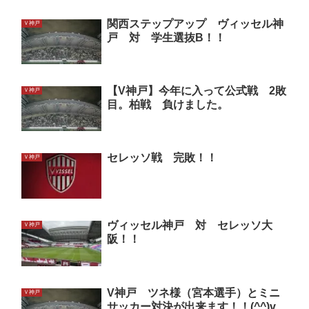
関西ステップアップ ヴィッセル神
Ｖ神戸
戸 対 学生選抜B！！
【V神戸】今年に入って公式戦 2敗
Ｖ神戸
目。柏戦 負けました。
セレッソ戦 完敗！！
Ｖ神戸
ヴィッセル神戸 対 セレッソ大
Ｖ神戸
阪！！
V神戸 ツネ様（宮本選手）とミニ
Ｖ神戸
サッカー対決が出来ます！！(^^)v