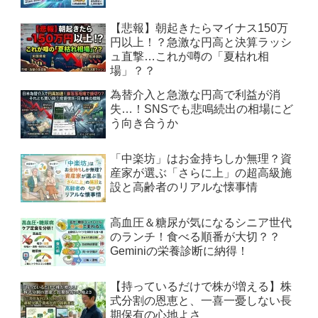
【悲報】朝起きたらマイナス150万
円以上！？急激な円高と決算ラッシ
ュ直撃…これが噂の「夏枯れ相
場」？？
為替介入と急激な円高で利益が消
失…！SNSでも悲鳴続出の相場にど
う向き合うか
「中楽坊」はお金持ちしか無理？資
産家が選ぶ「さらに上」の超高級施
設と高齢者のリアルな懐事情
高血圧＆糖尿が気になるシニア世代
のランチ！食べる順番が大切？？
Geminiの栄養診断に納得！
【持っているだけで株が増える】株
式分割の恩恵と、一喜一憂しない長
期保有の心地よさ