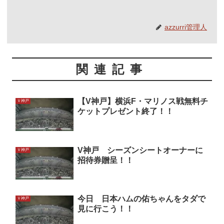
azzurri管理人
関連記事
【V神戸】横浜F・マリノス戦無料チ
Ｖ神戸
ケットプレゼント終了！！
V神戸 シーズンシートオーナーに
Ｖ神戸
招待券贈呈！！
今日 日本ハムの佑ちゃんをタダで
Ｖ神戸
見に行こう！！