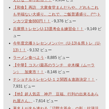
【和食】再訪 大衆食堂まんだらや。どれもこれ
も半端ない大盛り。これで、ご飯普通盛り。(^^;ト
ンカツ定食880円！！
- 9,376 ビュー
兵庫県トレセンU-13選考会＆練習会！！
- 9,149 ビ
ュー
今年度北播トレセンメンバー（U-13)＆県トレ（U-
13)！！
- 9,132 ビュー
ラーメン食べよう
- 8,885 ビュー
【中華】コスパ最高のランチ ＠木欄（ムーラ
ン） 加東市！！
- 8,146 ビュー
ナショナルトレセンU-１２関西＆進路決定！！
-
7,931 ビュー
【他】超人気店 神戸 豆福。行列の出来るあら
れ屋さん。
- 7,614 ビュー
著名人が名を連ねる「辺野古基金」の影：抗議活