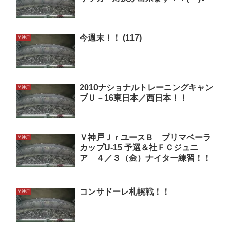
今週末！！ (117)
Ｖ神戸
2010ナショナルトレーニングキャン
Ｖ神戸
プＵ－16東日本／西日本！！
Ｖ神戸ＪｒユースＢ プリマベーラ
Ｖ神戸
カップU-15 予選＆社ＦＣジュニ
ア ４／３（金）ナイター練習！！
コンサドーレ札幌戦！！
Ｖ神戸