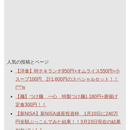
人気の投稿とページ
【洋食】特チキランチ950円+オムライス550円+小
スープ100円 計1,600円のスペシャルセット！！
(^^)v
【麺】つけ麺 一心 特製つけ麺1,180円+唐揚げ
定食300円！！
【新NISA】新NISA成長投資枠 1月10日に240万
円全額ぶっこんでみた結果！！3月23日現在の結果
がヤバい！！