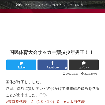
50代もあと少し。のんびり、ゆったり、生きてゆこう！！
国民体育大会サッカー競技少年男子！！
Twitter
Facebook
コメント
0
2022.10.23
2010.10.02
国体が終了しました。
昨日、偶然に賢いテレビのおかげで決勝戦の録画を見る
ことが出来ました。(^^)v
○東京都代表 ２（1-0・1-0）０ ●大阪府代表