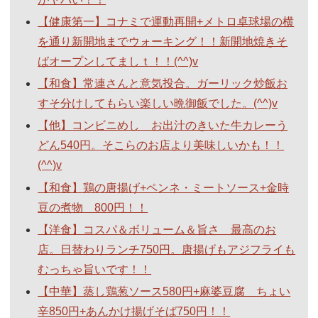
【健康第一】コナミで運動再開+メトロ卓球場の横
を通り新開地までウォーキング！！新開地焼きそ
ばオープンしてましｔ！！(^^)v
【和食】常連さんと意気投合。ガーリック炒飯お
すそ分けしてもらい楽しい晩御飯でした。(^^)v
【他】コンビニめし お出汁のきいた牛カレーう
どん540円。そこらのお店より美味しいかも！！
(^^)v
【和食】鶏の唐揚げ+ペンネ・ミートソース+金時
豆の煮物 800円！！
【洋食】コスパ＆ボリューム＆旨さ 最高のお
店。日替わりランチ750円。唐揚げもアジフライも
むっちゃ旨いです！！
【中華】蒸し鶏葱ソース580円+麻婆豆腐 ちょい
辛850円+あんかけ揚げそば750円！！