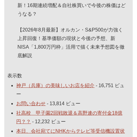
新！16期連続増配＆自社株買いで今後の株価はど
うなる？
【2026年8月最新】オルカン・S&P500が力強く
上昇回復！基準価額の現状と今後の予想、新
NISA「1,800万円枠」活用で描く未来予想図を徹
底解説
表示数
神戸（兵庫）の美味しいお店を紹介
- 16,751 ビュ
ー
お問い合わせ
- 13,814 ビュー
社高校 甲子園2回戦敗退＆高野連の寄付金18億
円？？
- 12,232 ビュー
本日、会社宛てにNHKからテレビ等受信機設置状