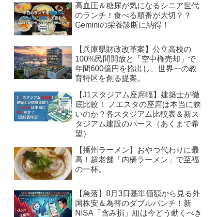
高血圧＆糖尿が気になるシニア世代
のランチ！食べる順番が大切？？
Geminiの栄養診断に納得！
【兵庫県財政改革案】公立高校の
100%民間開放と「空中権売却」で
年間600億円を捻出し、世界一の教
育特区を創る提案。
【J1スタジアム座席幅】建築士が徹
底比較！ ノエスタの座席は本当に狭
いのか？各スタジアム比較表＆新ス
タジアム建設のパース（あくまで希
望）
【播州ラーメン】おやつ代わりに最
高！超老舗「内橋ラーメン」で至福
の一杯。
【急落】8月3日基準価額から見る外
国株安＆為替のダブルパンチ！新
NISA「含み損」組は今どう動くべき