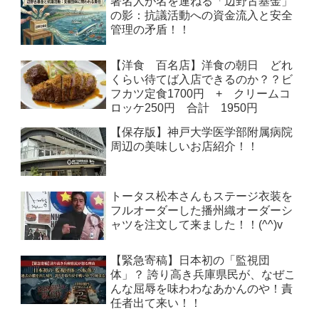
著名人が名を連ねる「辺野古基金」
の影：抗議活動への資金流入と安全
管理の矛盾！！
【洋食 百名店】洋食の朝日 どれ
くらい待てば入店できるのか？？ビ
フカツ定食1700円 + クリームコ
ロッケ250円 合計 1950円
【保存版】神戸大学医学部附属病院
周辺の美味しいお店紹介！！
トータス松本さんもステージ衣装を
フルオーダーした播州織オーダーシ
ャツを注文して来ました！！(^^)v
【緊急寄稿】日本初の「監視団
体」？ 誇り高き兵庫県民が、なぜこ
んな屈辱を味わわなあかんのや！責
任者出て来い！！