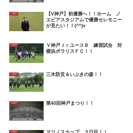
【V神戸】初優勝へ！！ホーム ノ
Ｖ神戸
エビアスタジアムで優勝セレモニー
が見たい！！(^^)v
Ｖ神戸ＪｒユースＢ 練習試合 対
Ｖ神戸
横浜ポラリスＦＣ！！
三木防災＆いぶきの森！！
Ｖ神戸
第40回神戸まつり！！
Ｖ神戸
マリノスカップ ３日目！！
Ｖ神戸