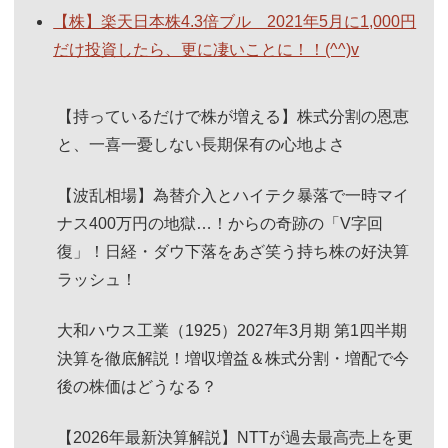
【株】楽天日本株4.3倍ブル 2021年5月に1,000円
だけ投資したら、更に凄いことに！！(^^)v
【持っているだけで株が増える】株式分割の恩恵
と、一喜一憂しない長期保有の心地よさ
【波乱相場】為替介入とハイテク暴落で一時マイ
ナス400万円の地獄…！からの奇跡の「V字回
復」！日経・ダウ下落をあざ笑う持ち株の好決算
ラッシュ！
大和ハウス工業（1925）2027年3月期 第1四半期
決算を徹底解説！増収増益＆株式分割・増配で今
後の株価はどうなる？
【2026年最新決算解説】NTTが過去最高売上を更