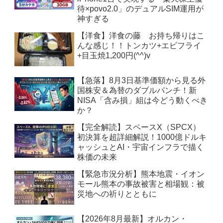
待×povo2.0」のデュアルSIM運用が
神すぎる
【洋食】洋食の藤 お持ち帰りはこ
んな感じ！！トンカツ+エビフライ
+目玉焼1,200円(^^)v
【急落】8月3日基準価額から見る外
国株安＆為替のダブルパンチ！新
NISA「含み損」組は今どう動くべき
か？
【完全解読】スペースX（SPCX）
初決算を超詳細解説！1000億ドルキ
ャッシュとAI・宇宙インフラで描く
株価の未来
【緊急市況分析】熊本地震・イオン
モール熊本の事故被害と相場観：被
災地への祈りとともに
【2026年8月最新】オルカン・