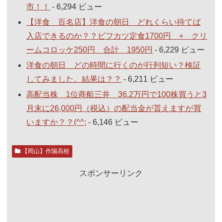
市！！
- 6,294 ビュー
【洋食 百名店】洋食の朝日 どれくらい待てば
入店できるのか？？ビフカツ定食1700円 + クリ
ームコロッケ250円 合計 1950円
- 6,229 ビュー
洋食の朝日 どの時間に行くのが行列短い？検証
してみました。結果は？？
- 6,211 ビュー
高配当株 1位商船三井 36.2万円で100株買うと3
月末に26,000円（税込）の配当金が貰えますが買
いますか？？(^^;
- 6,146 ビュー
【岡山】作陽高校
スポンサーリンク