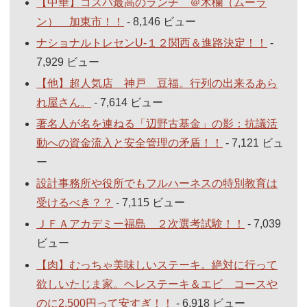
【中華】コスパ最高のランチ ＠木欄（ムーラ
ン） 加東市！！
- 8,146 ビュー
ナショナルトレセンU-１２関西＆進路決定！！
-
7,929 ビュー
【他】超人気店 神戸 豆福。行列の出来るあら
れ屋さん。
- 7,614 ビュー
著名人が名を連ねる「辺野古基金」の影：抗議活
動への資金流入と安全管理の矛盾！！
- 7,121 ビュ
ー
設計事務所や役所でもフルハーネスの特別教育は
受けるべき？？
- 7,115 ビュー
ＪＦＡアカデミー福島 ２次選考試験！！
- 7,039
ビュー
【肉】むっちゃ美味しいステーキ。絶対に行って
欲しいたじま家。ヘレステーキ＆エビ コースや
のに2,500円って安すぎ！！
- 6,918 ビュー