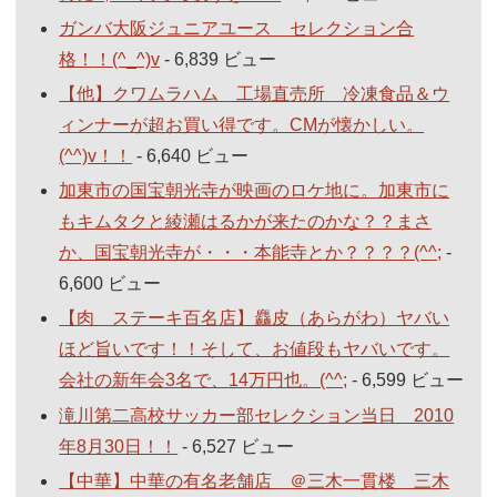
ガンバ大阪ジュニアユース セレクション合
格！！(^_^)v
- 6,839 ビュー
【他】クワムラハム 工場直売所 冷凍食品＆ウ
ィンナーが超お買い得です。CMが懐かしい。
(^^)v！！
- 6,640 ビュー
加東市の国宝朝光寺が映画のロケ地に。加東市に
もキムタクと綾瀬はるかが来たのかな？？まさ
か、国宝朝光寺が・・・本能寺とか？？？？(^^;
-
6,600 ビュー
【肉 ステーキ百名店】麤皮（あらがわ）ヤバい
ほど旨いです！！そして、お値段もヤバいです。
会社の新年会3名で、14万円也。(^^;
- 6,599 ビュー
滝川第二高校サッカー部セレクション当日 2010
年8月30日！！
- 6,527 ビュー
【中華】中華の有名老舗店 ＠三木一貫楼 三木