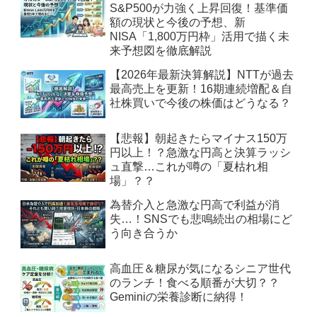
S&P500が力強く上昇回復！基準価
額の現状と今後の予想、新
NISA「1,800万円枠」活用で描く未
来予想図を徹底解説
【2026年最新決算解説】NTTが過去
最高売上を更新！16期連続増配＆自
社株買いで今後の株価はどうなる？
【悲報】朝起きたらマイナス150万
円以上！？急激な円高と決算ラッシ
ュ直撃…これが噂の「夏枯れ相
場」？？
為替介入と急激な円高で利益が消
失…！SNSでも悲鳴続出の相場にど
う向き合うか
高血圧＆糖尿が気になるシニア世代
のランチ！食べる順番が大切？？
Geminiの栄養診断に納得！