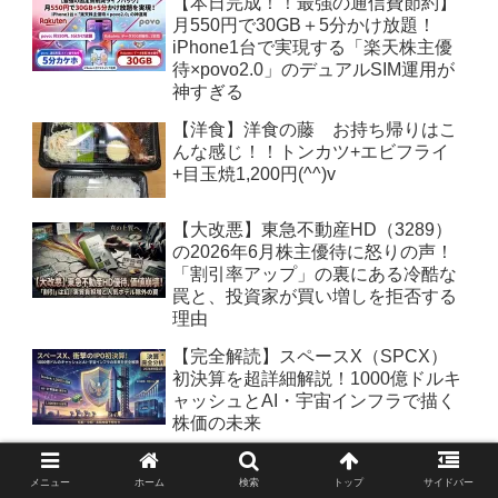
【本日完成！！最強の通信費節約】
月550円で30GB＋5分かけ放題！
iPhone1台で実現する「楽天株主優
待×povo2.0」のデュアルSIM運用が
神すぎる
【洋食】洋食の藤 お持ち帰りはこ
んな感じ！！トンカツ+エビフライ
+目玉焼1,200円(^^)v
【大改悪】東急不動産HD（3289）
の2026年6月株主優待に怒りの声！
「割引率アップ」の裏にある冷酷な
罠と、投資家が買い増しを拒否する
理由
【完全解読】スペースX（SPCX）
初決算を超詳細解説！1000億ドルキ
ャッシュとAI・宇宙インフラで描く
株価の未来
【緊急市況分析】熊本地震・イオン
モール熊本の事故被害と相場観：被
メニュー
ホーム
検索
トップ
サイドバー