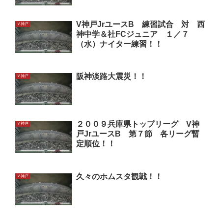
V神戸JrユースB 練習試合 対 西
Ｖ神戸
神中学＆社FCジュニア １／７
（水）ナイター練習！！
阪神淡路大震災！！
Ｖ神戸
２００９兵庫県トップリーグ V神
Ｖ神戸
戸JrユースB 第７節 各リーグ暫
定順位！！
久々のホムスタ観戦！！
Ｖ神戸