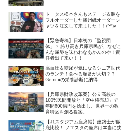
トータス松本さんもステージ衣装を
フルオーダーした播州織オーダーシ
ャツを注文して来ました！！(^^)v
【緊急寄稿】日本初の「監視団
体」？ 誇り高き兵庫県民が、なぜこ
んな屈辱を味わわなあかんのや！責
任者出て来い！！
高血圧＆糖尿が気になるシニア世代
のランチ！食べる順番が大切？？
Geminiの栄養診断に納得！
【兵庫県財政改革案】公立高校の
100%民間開放と「空中権売却」で
年間600億円を捻出し、世界一の教
育特区を創る提案。
【J1スタジアム座席幅】建築士が徹
底比較！ ノエスタの座席は本当に狭