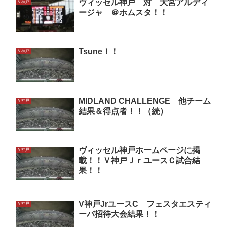
ヴィッセル神戸 対 大宮アルディ
Ｖ神戸
ージャ ＠ホムスタ！！
Tsune！！
Ｖ神戸
MIDLAND CHALLENGE 他チーム
Ｖ神戸
結果＆得点者！！（続）
ヴィッセル神戸ホームページに掲
Ｖ神戸
載！！Ｖ神戸ＪｒユースＣ試合結
果！！
V神戸JrユースC フェスタエスティ
Ｖ神戸
ーバ招待大会結果！！