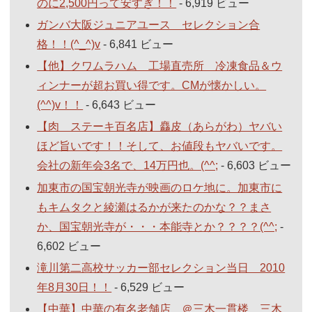
のに2,500円って安すぎ！！
- 6,919 ビュー
ガンバ大阪ジュニアユース セレクション合
格！！(^_^)v
- 6,841 ビュー
【他】クワムラハム 工場直売所 冷凍食品＆ウ
ィンナーが超お買い得です。CMが懐かしい。
(^^)v！！
- 6,643 ビュー
【肉 ステーキ百名店】麤皮（あらがわ）ヤバい
ほど旨いです！！そして、お値段もヤバいです。
会社の新年会3名で、14万円也。(^^;
- 6,603 ビュー
加東市の国宝朝光寺が映画のロケ地に。加東市に
もキムタクと綾瀬はるかが来たのかな？？まさ
か、国宝朝光寺が・・・本能寺とか？？？？(^^;
-
6,602 ビュー
滝川第二高校サッカー部セレクション当日 2010
年8月30日！！
- 6,529 ビュー
【中華】中華の有名老舗店 ＠三木一貫楼 三木