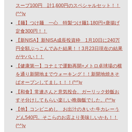
スープ100円 計1,600円のスペシャルセット！！
(^^)v
【麺】つけ麺 一心 特製つけ麺1,180円+唐揚げ
定食300円！！
【新NISA】新NISA成長投資枠 1月10日に240万
円全額ぶっこんでみた結果！！3月23日現在の結果
がヤバい！！
【健康第一】コナミで運動再開+メトロ卓球場の横
を通り新開地までウォーキング！！新開地焼きそ
ばオープンしてましｔ！！(^^)v
【和食】常連さんと意気投合。ガーリック炒飯お
すそ分けしてもらい楽しい晩御飯でした。(^^)v
【他】コンビニめし お出汁のきいた牛カレーう
どん540円。そこらのお店より美味しいかも！！
(^^)v