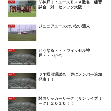
Ｖ神戸ＪｒユースＢ＋Ａ数名 練習
Ｖ神戸
試合 対 セレッソ大阪！！
ジュニアユースのいない週末！！
Ｖ神戸
どうなる・・・ヴィッセル神
Ｖ神戸
戸・・・(^-^;
ツネ様引退試合 更にメンバー追加
Ｖ神戸
発表！！
関西サッカーリーグ（サンライズリ
Ｖ神戸
ーグ）２０１０！！