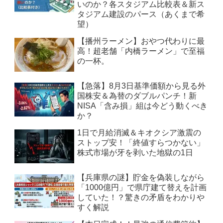
いのか？各スタジアム比較表＆新ス
タジアム建設のパース（あくまで希
望）
【播州ラーメン】おやつ代わりに最
高！超老舗「内橋ラーメン」で至福
の一杯。
【急落】8月3日基準価額から見る外
国株安＆為替のダブルパンチ！新
NISA「含み損」組は今どう動くべき
か？
1日で月給消滅＆キオクシア激震の
ストップ安！「終値すらつかない」
株式市場が牙を剥いた地獄の1日
【兵庫県の謎】貯金を偽装しながら
「1000億円」で県庁建て替えを計画
していた！？驚きの矛盾をわかりや
すく解説