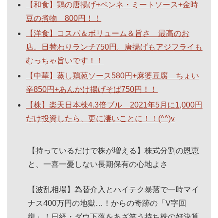
【和食】鶏の唐揚げ+ペンネ・ミートソース+金時
豆の煮物 800円！！
【洋食】コスパ＆ボリューム＆旨さ 最高のお
店。日替わりランチ750円。唐揚げもアジフライも
むっちゃ旨いです！！
【中華】蒸し鶏葱ソース580円+麻婆豆腐 ちょい
辛850円+あんかけ揚げそば750円！！
【株】楽天日本株4.3倍ブル 2021年5月に1,000円
だけ投資したら、更に凄いことに！！(^^)v
【持っているだけで株が増える】株式分割の恩恵
と、一喜一憂しない長期保有の心地よさ
【波乱相場】為替介入とハイテク暴落で一時マイ
ナス400万円の地獄…！からの奇跡の「V字回
復」！日経・ダウ下落をあざ笑う持ち株の好決算