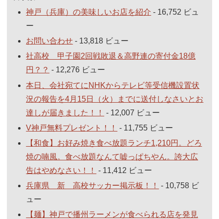
神戸（兵庫）の美味しいお店を紹介
- 16,752 ビュ
ー
お問い合わせ
- 13,818 ビュー
社高校 甲子園2回戦敗退＆高野連の寄付金18億
円？？
- 12,276 ビュー
本日、会社宛てにNHKからテレビ等受信機設置状
況の報告を4月15日（火）までに送付しなさいとお
達しが届きました！！
- 12,007 ビュー
V神戸無料プレゼント！！
- 11,755 ビュー
【和食】お好み焼き食べ放題ランチ1,210円。どろ
焼の喃風。食べ放題なんて嘘っぱちやん。誇大広
告はやめなさい！！
- 11,412 ビュー
兵庫県 新 高校サッカー掲示板！！
- 10,758 ビ
ュー
【麺】神戸で播州ラーメンが食べられる店を発見