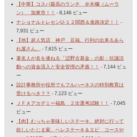
【中華】コスパ最高のランチ ＠木欄（ムーラ
ン） 加東市！！
- 8,146 ビュー
ナショナルトレセンU-１２関西＆進路決定！！
-
7,931 ビュー
【他】超人気店 神戸 豆福。行列の出来るあら
れ屋さん。
- 7,615 ビュー
著名人が名を連ねる「辺野古基金」の影：抗議活
動への資金流入と安全管理の矛盾！！
- 7,144 ビュ
ー
設計事務所や役所でもフルハーネスの特別教育は
受けるべき？？
- 7,123 ビュー
ＪＦＡアカデミー福島 ２次選考試験！！
- 7,045
ビュー
【肉】むっちゃ美味しいステーキ。絶対に行って
欲しいたじま家。ヘレステーキ＆エビ コースや