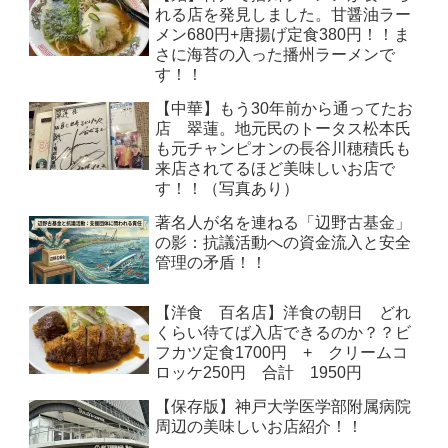
れる店を発見しました。甘醤油ラー
メン680円+唐揚げ定食380円！！ま
さに海苔の入った播州ラーメンで
す！！
【中華】もう30年前から通ってたお
店 翠蓮。地元民のトータス松本氏
も元チャンピオンの長谷川穂積氏も
来店されてるほど美味しいお店で
す！！（写真あり）
著名人が名を連ねる「辺野古基金」
の影：抗議活動への資金流入と安全
管理の矛盾！！
【洋食 百名店】洋食の朝日 どれ
くらい待てば入店できるのか？？ビ
フカツ定食1700円 + クリームコ
ロッケ250円 合計 1950円
【保存版】神戸大学医学部附属病院
周辺の美味しいお店紹介！！