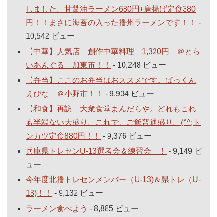
しました。甘醤油ラーメン680円+唐揚げ定食380
円！！まさに海苔の入った播州ラーメンです！！
-
10,542 ビュー
【中華】人気店 創作中華料理 1,320円 ＠とら
いあんぐる 加東市！！
- 10,248 ビュー
【弁当】ここのお弁当はおススメです。ぱっくん
えびな ＠小野市！！
- 9,934 ビュー
【和食】再訪 大衆食堂まんだらや。どれもこれ
も半端ない大盛り。これで、ご飯普通盛り。(^^;ト
ンカツ定食880円！！
- 9,376 ビュー
兵庫県トレセンU-13選考会＆練習会！！
- 9,149 ビ
ュー
今年度北播トレセンメンバー（U-13)＆県トレ（U-
13)！！
- 9,132 ビュー
ラーメン食べよう
- 8,885 ビュー