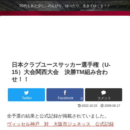
50代もあと少し。のんびり、ゆったり、生きてゆこう！！
日本クラブユースサッカー選手権（U-
15）大会関西大会 決勝TM組み合わ
せ！！
Twitter
Facebook
コメント
0
2022.10.23
2009.06.17
全予選の結果と公式記録が掲載されていました。
ヴィッセル神戸 対 大阪市ジュネッス 公式記録