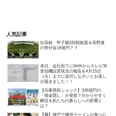
人気記事
社高校 甲子園2回戦敗退＆高野連
の寄付金18億円？？
本日、会社宛てにNHKからテレビ等
受信機設置状況の報告を4月15日
（火）までに送付しなさいとお達し
が届きました！！
【兵庫県民ショック】338億円の
「借金隠し」が発覚？分かりやすく
解説＆私たちの暮らしへの影響と
は？
【麺】神戸で播州ラーメンが食べら