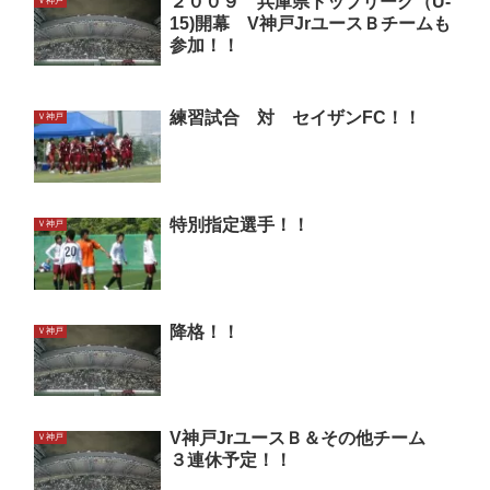
２００９ 兵庫県トップリーグ（U-
Ｖ神戸
15)開幕 V神戸JrユースＢチームも
参加！！
練習試合 対 セイザンFC！！
Ｖ神戸
特別指定選手！！
Ｖ神戸
降格！！
Ｖ神戸
V神戸JrユースＢ＆その他チーム
Ｖ神戸
３連休予定！！