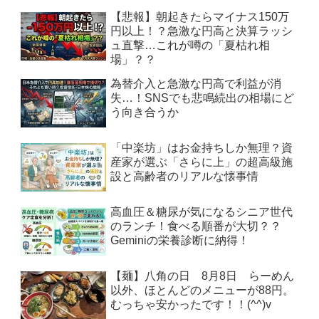
【悲報】朝起きたらマイナス150万
円以上！？急激な円高と決算ラッシ
ュ直撃…これが噂の「夏枯れ相
場」？？
為替介入と急激な円高で利益が消
失…！SNSでも悲鳴続出の相場にど
う向き合うか
「中楽坊」はお金持ちしか無理？資
産家が選ぶ「さらに上」の超高級施
設と高齢者のリアルな懐事情
高血圧＆糖尿が気になるシニア世代
のランチ！食べる順番が大切？？
Geminiの栄養診断に納得！
【麺】八角の日 8月8日 らーめん
以外、ほとんどのメニューが88円。
むっちゃ安かったです！！(^^)v