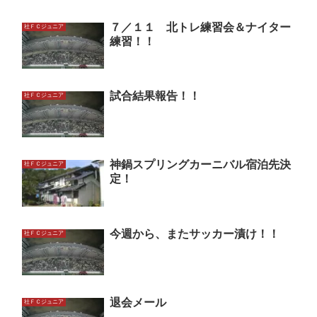
７／１１ 北トレ練習会＆ナイター
社ＦＣジュニア
練習！！
試合結果報告！！
社ＦＣジュニア
神鍋スプリングカーニバル宿泊先決
社ＦＣジュニア
定！
今週から、またサッカー漬け！！
社ＦＣジュニア
退会メール
社ＦＣジュニア