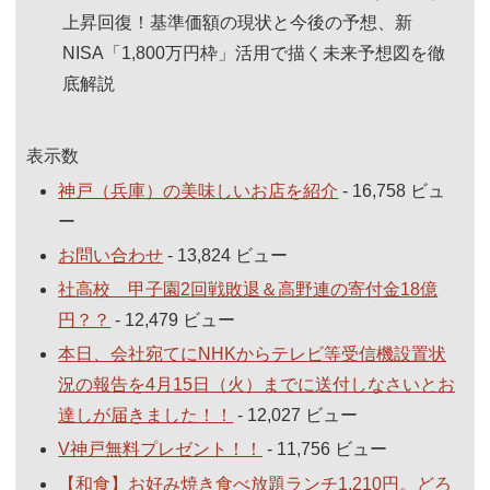
上昇回復！基準価額の現状と今後の予想、新
NISA「1,800万円枠」活用で描く未来予想図を徹
底解説
表示数
神戸（兵庫）の美味しいお店を紹介
- 16,758 ビュ
ー
お問い合わせ
- 13,824 ビュー
社高校 甲子園2回戦敗退＆高野連の寄付金18億
円？？
- 12,479 ビュー
本日、会社宛てにNHKからテレビ等受信機設置状
況の報告を4月15日（火）までに送付しなさいとお
達しが届きました！！
- 12,027 ビュー
V神戸無料プレゼント！！
- 11,756 ビュー
【和食】お好み焼き食べ放題ランチ1,210円。どろ