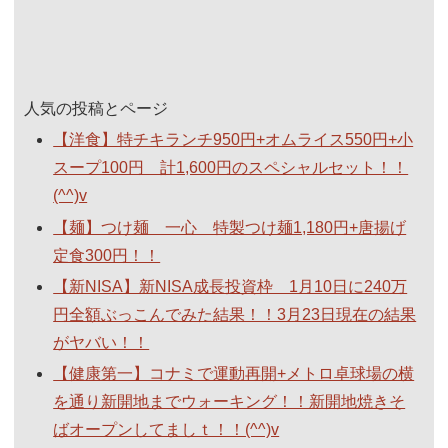
人気の投稿とページ
【洋食】特チキランチ950円+オムライス550円+小
スープ100円 計1,600円のスペシャルセット！！
(^^)v
【麺】つけ麺 一心 特製つけ麺1,180円+唐揚げ
定食300円！！
【新NISA】新NISA成長投資枠 1月10日に240万
円全額ぶっこんでみた結果！！3月23日現在の結果
がヤバい！！
【健康第一】コナミで運動再開+メトロ卓球場の横
を通り新開地までウォーキング！！新開地焼きそ
ばオープンしてましｔ！！(^^)v