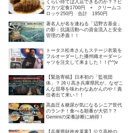
くらい待てば入店できるのか？？ビ
フカツ定食1700円 + クリームコ
ロッケ250円 合計 1950円
著名人が名を連ねる「辺野古基金」
の影：抗議活動への資金流入と安全
管理の矛盾！！
トータス松本さんもステージ衣装を
フルオーダーした播州織オーダーシ
ャツを注文して来ました！！(^^)v
【緊急寄稿】日本初の「監視団
体」？ 誇り高き兵庫県民が、なぜこ
んな屈辱を味わわなあかんのや！責
任者出て来い！！
高血圧＆糖尿が気になるシニア世代
のランチ！食べる順番が大切？？
Geminiの栄養診断に納得！
【兵庫県財政改革案】公立高校の