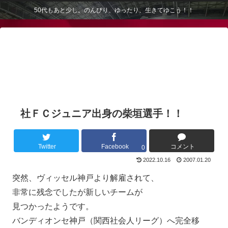
50代もあと少し。のんびり、ゆったり、生きてゆこう！！
社ＦＣジュニア出身の柴垣選手！！
Twitter
Facebook
コメント
0
2022.10.16
2007.01.20
突然、ヴィッセル神戸より解雇されて、
非常に残念でしたが新しいチームが
見つかったようです。
バンディオンセ神戸（関西社会人リーグ）へ完全移