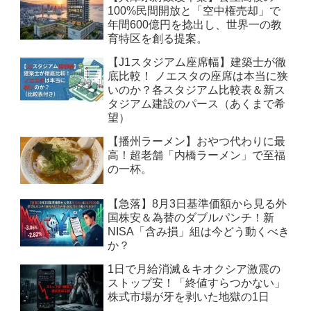
100%民間開放と「空中権売却」で
年間600億円を捻出し、世界一の教
育特区を創る提案。
【J1スタジアム座席幅】建築士が徹
底比較！ ノエスタの座席は本当に狭
いのか？各スタジアム比較表＆新ス
タジアム建設のパース（あくまで希
望）
【播州ラーメン】おやつ代わりに最
高！超老舗「内橋ラーメン」で至福
の一杯。
【急落】8月3日基準価額から見る外
国株安＆為替のダブルパンチ！新
NISA「含み損」組は今どう動くべき
か？
1日で月給消滅＆キオクシア激震の
ストップ安！「終値すらつかない」
株式市場が牙を剥いた地獄の1日