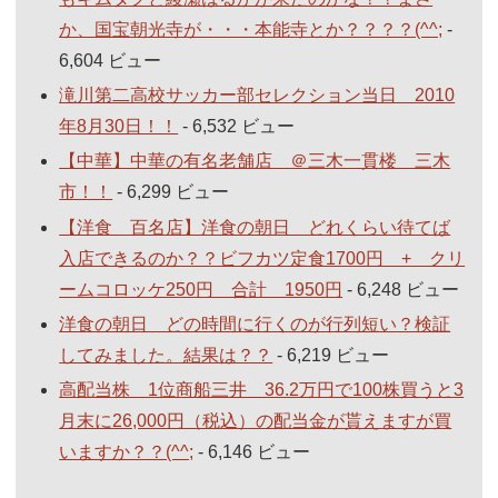
か、国宝朝光寺が・・・本能寺とか？？？？(^^;
-
6,604 ビュー
滝川第二高校サッカー部セレクション当日 2010
年8月30日！！
- 6,532 ビュー
【中華】中華の有名老舗店 ＠三木一貫楼 三木
市！！
- 6,299 ビュー
【洋食 百名店】洋食の朝日 どれくらい待てば
入店できるのか？？ビフカツ定食1700円 + クリ
ームコロッケ250円 合計 1950円
- 6,248 ビュー
洋食の朝日 どの時間に行くのが行列短い？検証
してみました。結果は？？
- 6,219 ビュー
高配当株 1位商船三井 36.2万円で100株買うと3
月末に26,000円（税込）の配当金が貰えますが買
いますか？？(^^;
- 6,146 ビュー