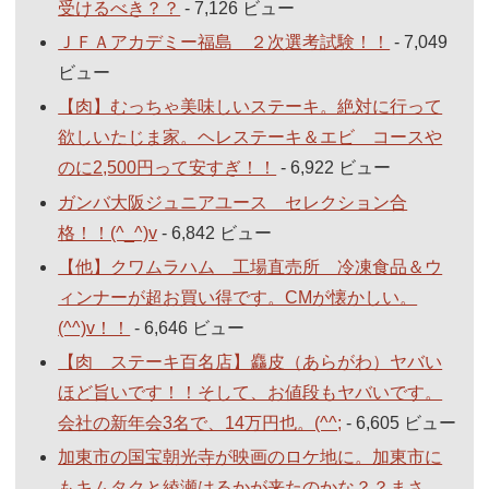
受けるべき？？
- 7,126 ビュー
ＪＦＡアカデミー福島 ２次選考試験！！
- 7,049
ビュー
【肉】むっちゃ美味しいステーキ。絶対に行って
欲しいたじま家。ヘレステーキ＆エビ コースや
のに2,500円って安すぎ！！
- 6,922 ビュー
ガンバ大阪ジュニアユース セレクション合
格！！(^_^)v
- 6,842 ビュー
【他】クワムラハム 工場直売所 冷凍食品＆ウ
ィンナーが超お買い得です。CMが懐かしい。
(^^)v！！
- 6,646 ビュー
【肉 ステーキ百名店】麤皮（あらがわ）ヤバい
ほど旨いです！！そして、お値段もヤバいです。
会社の新年会3名で、14万円也。(^^;
- 6,605 ビュー
加東市の国宝朝光寺が映画のロケ地に。加東市に
もキムタクと綾瀬はるかが来たのかな？？まさ