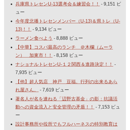
兵庫県トレセンU-13選考会＆練習会！！
- 9,151 ビ
ュー
今年度北播トレセンメンバー（U-13)＆県トレ（U-
13)！！
- 9,134 ビュー
ラーメン食べよう
- 8,888 ビュー
【中華】コスパ最高のランチ ＠木欄（ムーラ
ン） 加東市！！
- 8,158 ビュー
ナショナルトレセンU-１２関西＆進路決定！！
-
7,935 ビュー
【他】超人気店 神戸 豆福。行列の出来るあら
れ屋さん。
- 7,619 ビュー
著名人が名を連ねる「辺野古基金」の影：抗議活
動への資金流入と安全管理の矛盾！！
- 7,153 ビュ
ー
設計事務所や役所でもフルハーネスの特別教育は