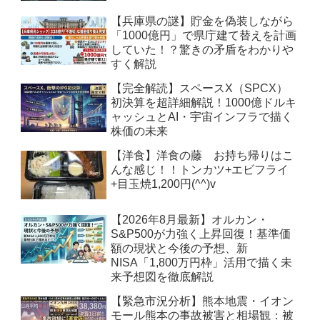
【兵庫県の謎】貯金を偽装しながら
「1000億円」で県庁建て替えを計画
していた！？驚きの矛盾をわかりや
すく解説
【完全解読】スペースX（SPCX）
初決算を超詳細解説！1000億ドルキ
ャッシュとAI・宇宙インフラで描く
株価の未来
【洋食】洋食の藤 お持ち帰りはこ
んな感じ！！トンカツ+エビフライ
+目玉焼1,200円(^^)v
【2026年8月最新】オルカン・
S&P500が力強く上昇回復！基準価
額の現状と今後の予想、新
NISA「1,800万円枠」活用で描く未
来予想図を徹底解説
【緊急市況分析】熊本地震・イオン
モール熊本の事故被害と相場観：被