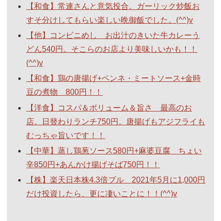
【和食】常連さんと意気投合。ガーリック炒飯お
すそ分けしてもらい楽しい晩御飯でした。(^^)v
【他】コンビニめし お出汁のきいた牛カレーう
どん540円。そこらのお店より美味しいかも！！
(^^)v
【和食】鶏の唐揚げ+ペンネ・ミートソース+金時
豆の煮物 800円！！
【洋食】コスパ＆ボリューム＆旨さ 最高のお
店。日替わりランチ750円。唐揚げもアジフライも
むっちゃ旨いです！！
【中華】蒸し鶏葱ソース580円+麻婆豆腐 ちょい
辛850円+あんかけ揚げそば750円！！
【株】楽天日本株4.3倍ブル 2021年5月に1,000円
だけ投資したら、更に凄いことに！！(^^)v