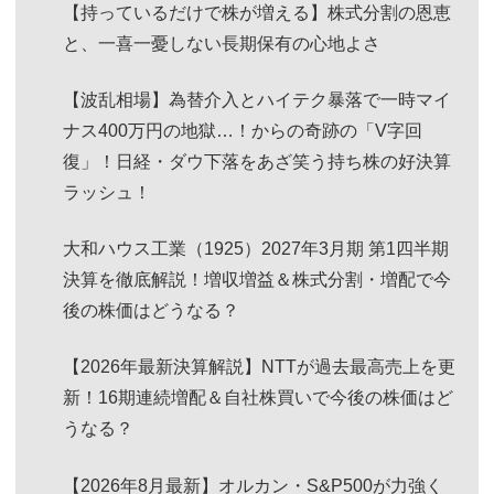
【持っているだけで株が増える】株式分割の恩恵
と、一喜一憂しない長期保有の心地よさ
【波乱相場】為替介入とハイテク暴落で一時マイ
ナス400万円の地獄…！からの奇跡の「V字回
復」！日経・ダウ下落をあざ笑う持ち株の好決算
ラッシュ！
大和ハウス工業（1925）2027年3月期 第1四半期
決算を徹底解説！増収増益＆株式分割・増配で今
後の株価はどうなる？
【2026年最新決算解説】NTTが過去最高売上を更
新！16期連続増配＆自社株買いで今後の株価はど
うなる？
【2026年8月最新】オルカン・S&P500が力強く