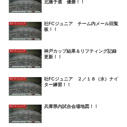
北播予選 優勝！！
社FCジュニア チーム内メール回覧
社ＦＣジュニア
板！！
神戸カップ結果＆リフティング記録
社ＦＣジュニア
更新！！
社FCジュニア ２／１８（水）ナイ
社ＦＣジュニア
ター練習！！
兵庫県内試合会場地図！！
社ＦＣジュニア