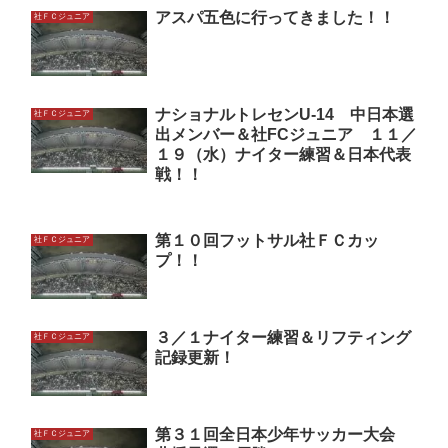
アスパ五色に行ってきました！！
社ＦＣジュニア
ナショナルトレセンU-14 中日本選
社ＦＣジュニア
出メンバー＆社FCジュニア １１／
１９（水）ナイター練習＆日本代表
戦！！
第１０回フットサル社ＦＣカッ
社ＦＣジュニア
プ！！
３／１ナイター練習＆リフティング
社ＦＣジュニア
記録更新！
第３１回全日本少年サッカー大会
社ＦＣジュニア