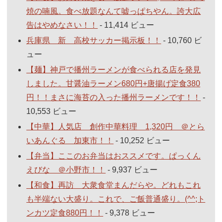
焼の喃風。食べ放題なんて嘘っぱちやん。誇大広
告はやめなさい！！
- 11,414 ビュー
兵庫県 新 高校サッカー掲示板！！
- 10,760 ビ
ュー
【麺】神戸で播州ラーメンが食べられる店を発見
しました。甘醤油ラーメン680円+唐揚げ定食380
円！！まさに海苔の入った播州ラーメンです！！
-
10,553 ビュー
【中華】人気店 創作中華料理 1,320円 ＠とら
いあんぐる 加東市！！
- 10,252 ビュー
【弁当】ここのお弁当はおススメです。ぱっくん
えびな ＠小野市！！
- 9,937 ビュー
【和食】再訪 大衆食堂まんだらや。どれもこれ
も半端ない大盛り。これで、ご飯普通盛り。(^^;ト
ンカツ定食880円！！
- 9,378 ビュー