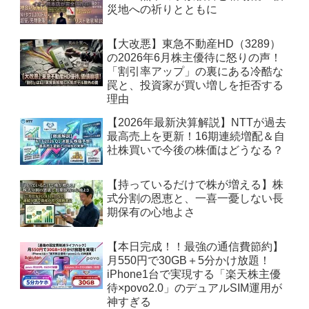
災地への祈りとともに
【大改悪】東急不動産HD（3289）
の2026年6月株主優待に怒りの声！
「割引率アップ」の裏にある冷酷な
罠と、投資家が買い増しを拒否する
理由
【2026年最新決算解説】NTTが過去
最高売上を更新！16期連続増配＆自
社株買いで今後の株価はどうなる？
【持っているだけで株が増える】株
式分割の恩恵と、一喜一憂しない長
期保有の心地よさ
【本日完成！！最強の通信費節約】
月550円で30GB＋5分かけ放題！
iPhone1台で実現する「楽天株主優
待×povo2.0」のデュアルSIM運用が
神すぎる