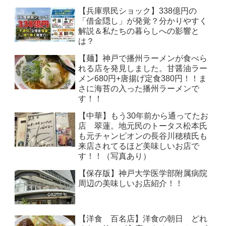
【兵庫県民ショック】338億円の
「借金隠し」が発覚？分かりやすく
解説＆私たちの暮らしへの影響と
は？
【麺】神戸で播州ラーメンが食べら
れる店を発見しました。甘醤油ラー
メン680円+唐揚げ定食380円！！ま
さに海苔の入った播州ラーメンで
す！！
【中華】もう30年前から通ってたお
店 翠蓮。地元民のトータス松本氏
も元チャンピオンの長谷川穂積氏も
来店されてるほど美味しいお店で
す！！（写真あり）
【保存版】神戸大学医学部附属病院
周辺の美味しいお店紹介！！
【洋食 百名店】洋食の朝日 どれ