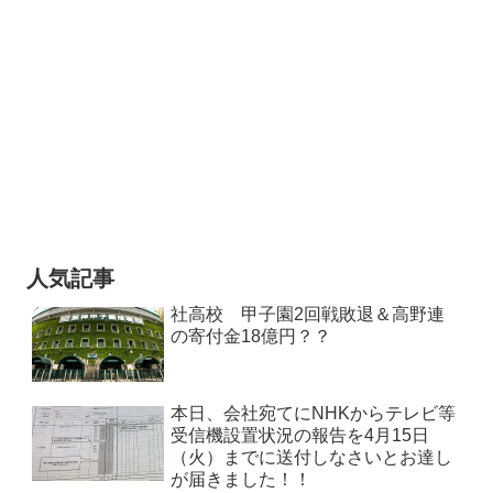
人気記事
社高校 甲子園2回戦敗退＆高野連
の寄付金18億円？？
本日、会社宛てにNHKからテレビ等
受信機設置状況の報告を4月15日
（火）までに送付しなさいとお達し
が届きました！！