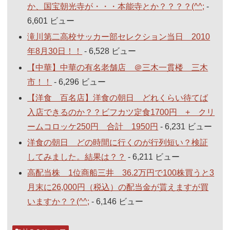
か、国宝朝光寺が・・・本能寺とか？？？？(^^;
-
6,601 ビュー
滝川第二高校サッカー部セレクション当日 2010
年8月30日！！
- 6,528 ビュー
【中華】中華の有名老舗店 ＠三木一貫楼 三木
市！！
- 6,296 ビュー
【洋食 百名店】洋食の朝日 どれくらい待てば
入店できるのか？？ビフカツ定食1700円 + クリ
ームコロッケ250円 合計 1950円
- 6,231 ビュー
洋食の朝日 どの時間に行くのが行列短い？検証
してみました。結果は？？
- 6,211 ビュー
高配当株 1位商船三井 36.2万円で100株買うと3
月末に26,000円（税込）の配当金が貰えますが買
いますか？？(^^;
- 6,146 ビュー