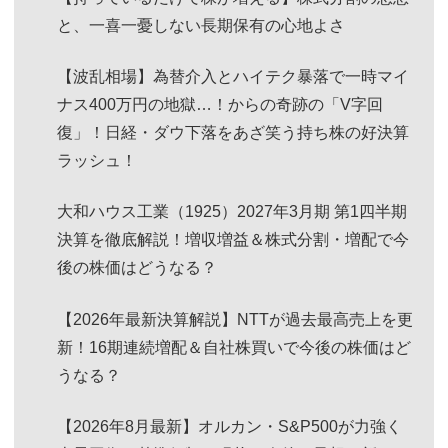
と、一喜一憂しない長期保有の心地よさ
【波乱相場】為替介入とハイテク暴落で一時マイ
ナス400万円の地獄…！からの奇跡の「V字回
復」！日経・ダウ下落をあざ笑う持ち株の好決算
ラッシュ！
大和ハウス工業（1925）2027年3月期 第1四半期
決算を徹底解説！増収増益＆株式分割・増配で今
後の株価はどうなる？
【2026年最新決算解説】NTTが過去最高売上を更
新！16期連続増配＆自社株買いで今後の株価はど
うなる？
【2026年8月最新】オルカン・S&P500が力強く