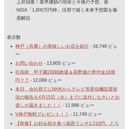
上昇回復！基準価額の現状と今後の予想、新
NISA「1,800万円枠」活用で描く未来予想図を徹
底解説
表示数
神戸（兵庫）の美味しいお店を紹介
- 16,748 ビュ
ー
お問い合わせ
- 13,805 ビュー
社高校 甲子園2回戦敗退＆高野連の寄付金18億
円？？
- 12,069 ビュー
本日、会社宛てにNHKからテレビ等受信機設置状
況の報告を4月15日（火）までに送付しなさいとお
達しが届きました！！
- 11,998 ビュー
V神戸無料プレゼント！！
- 11,749 ビュー
【和食】お好み焼き食べ放題ランチ1,210円。どろ