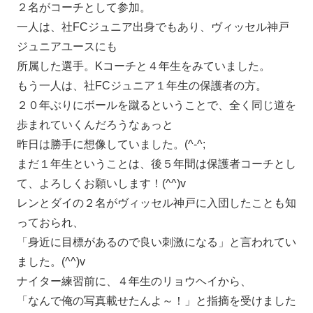
２名がコーチとして参加。
一人は、社FCジュニア出身でもあり、ヴィッセル神戸
ジュニアユースにも
所属した選手。Kコーチと４年生をみていました。
もう一人は、社FCジュニア１年生の保護者の方。
２０年ぶりにボールを蹴るということで、全く同じ道を
歩まれていくんだろうなぁっと
昨日は勝手に想像していました。(^-^;
まだ１年生ということは、後５年間は保護者コーチとし
て、よろしくお願いします！(^^)v
レンとダイの２名がヴィッセル神戸に入団したことも知
っておられ、
「身近に目標があるので良い刺激になる」と言われてい
ました。(^^)v
ナイター練習前に、４年生のリョウヘイから、
「なんで俺の写真載せたんよ～！」と指摘を受けました