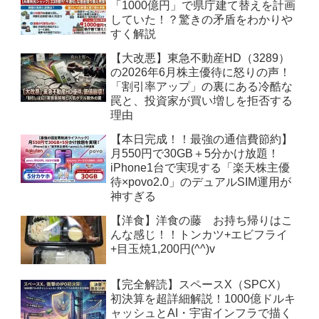
「1000億円」で県庁建て替えを計画
していた！？驚きの矛盾をわかりや
すく解説
【大改悪】東急不動産HD（3289）
の2026年6月株主優待に怒りの声！
「割引率アップ」の裏にある冷酷な
罠と、投資家が買い増しを拒否する
理由
【本日完成！！最強の通信費節約】
月550円で30GB＋5分かけ放題！
iPhone1台で実現する「楽天株主優
待×povo2.0」のデュアルSIM運用が
神すぎる
【洋食】洋食の藤 お持ち帰りはこ
んな感じ！！トンカツ+エビフライ
+目玉焼1,200円(^^)v
【完全解読】スペースX（SPCX）
初決算を超詳細解説！1000億ドルキ
ャッシュとAI・宇宙インフラで描く