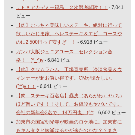
ＪＦＡアカデミー福島 ２次選考試験！！
- 7,041
ビュー
【肉】むっちゃ美味しいステーキ。絶対に行って
欲しいたじま家。ヘレステーキ＆エビ コースや
のに2,500円って安すぎ！！
- 6,918 ビュー
ガンバ大阪ジュニアユース セレクション合
格！！(^_^)v
- 6,841 ビュー
【他】クワムラハム 工場直売所 冷凍食品＆ウ
ィンナーが超お買い得です。CMが懐かしい。
(^^)v！！
- 6,641 ビュー
【肉 ステーキ百名店】麤皮（あらがわ）ヤバい
ほど旨いです！！そして、お値段もヤバいです。
会社の新年会3名で、14万円也。(^^;
- 6,602 ビュー
加東市の国宝朝光寺が映画のロケ地に。加東市に
もキムタクと綾瀬はるかが来たのかな？？まさ