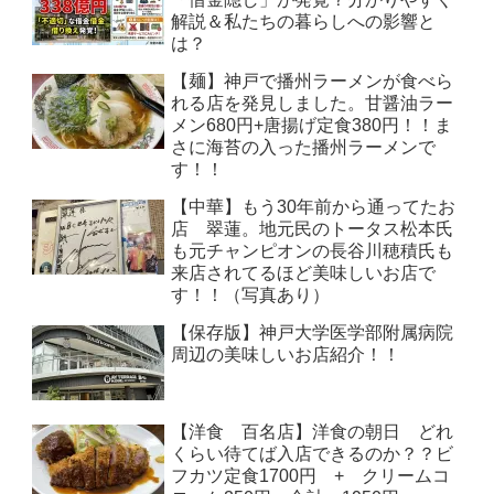
解説＆私たちの暮らしへの影響と
は？
【麺】神戸で播州ラーメンが食べら
れる店を発見しました。甘醤油ラー
メン680円+唐揚げ定食380円！！ま
さに海苔の入った播州ラーメンで
す！！
【中華】もう30年前から通ってたお
店 翠蓮。地元民のトータス松本氏
も元チャンピオンの長谷川穂積氏も
来店されてるほど美味しいお店で
す！！（写真あり）
【保存版】神戸大学医学部附属病院
周辺の美味しいお店紹介！！
【洋食 百名店】洋食の朝日 どれ
くらい待てば入店できるのか？？ビ
フカツ定食1700円 + クリームコ