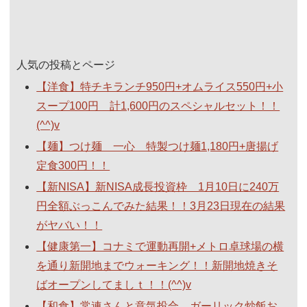
人気の投稿とページ
【洋食】特チキランチ950円+オムライス550円+小
スープ100円 計1,600円のスペシャルセット！！
(^^)v
【麺】つけ麺 一心 特製つけ麺1,180円+唐揚げ
定食300円！！
【新NISA】新NISA成長投資枠 1月10日に240万
円全額ぶっこんでみた結果！！3月23日現在の結果
がヤバい！！
【健康第一】コナミで運動再開+メトロ卓球場の横
を通り新開地までウォーキング！！新開地焼きそ
ばオープンしてましｔ！！(^^)v
【和食】常連さんと意気投合。ガーリック炒飯お