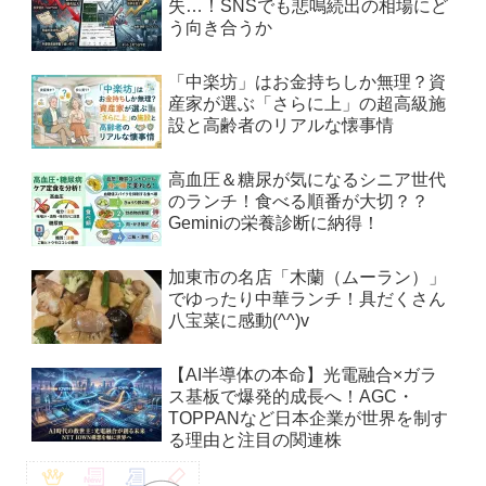
失…！SNSでも悲鳴続出の相場にど
う向き合うか
「中楽坊」はお金持ちしか無理？資
産家が選ぶ「さらに上」の超高級施
設と高齢者のリアルな懐事情
高血圧＆糖尿が気になるシニア世代
のランチ！食べる順番が大切？？
Geminiの栄養診断に納得！
加東市の名店「木蘭（ムーラン）」
でゆったり中華ランチ！具だくさん
八宝菜に感動(^^)v
【AI半導体の本命】光電融合×ガラ
ス基板で爆発的成長へ！AGC・
TOPPANなど日本企業が世界を制す
る理由と注目の関連株