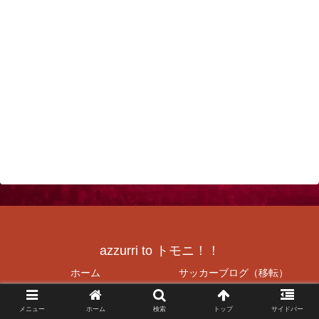
azzurri to トモニ！！
ホーム
サッカーブログ（移転）
社FCJrAzzurriHP（復刻）
神戸（兵庫）の美味しいお店を
メニュー
ホーム
検索
トップ
サイドバー
紹介