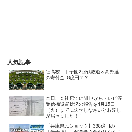
人気記事
社高校 甲子園2回戦敗退＆高野連
の寄付金18億円？？
本日、会社宛てにNHKからテレビ等
受信機設置状況の報告を4月15日
（火）までに送付しなさいとお達し
が届きました！！
【兵庫県民ショック】338億円の
「借金隠し」が発覚？分かりやすく