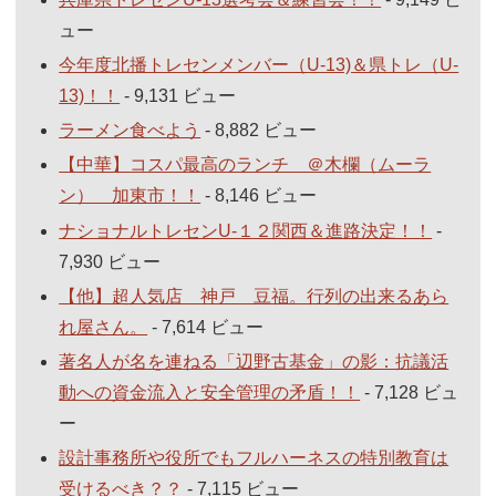
ュー
今年度北播トレセンメンバー（U-13)＆県トレ（U-
13)！！
- 9,131 ビュー
ラーメン食べよう
- 8,882 ビュー
【中華】コスパ最高のランチ ＠木欄（ムーラ
ン） 加東市！！
- 8,146 ビュー
ナショナルトレセンU-１２関西＆進路決定！！
-
7,930 ビュー
【他】超人気店 神戸 豆福。行列の出来るあら
れ屋さん。
- 7,614 ビュー
著名人が名を連ねる「辺野古基金」の影：抗議活
動への資金流入と安全管理の矛盾！！
- 7,128 ビュ
ー
設計事務所や役所でもフルハーネスの特別教育は
受けるべき？？
- 7,115 ビュー