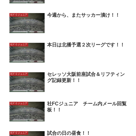
今週から、またサッカー漬け！！
社ＦＣジュニア
本日は北播予選２次リーグです！！
社ＦＣジュニア
セレッソ大阪前座試合＆リフティン
社ＦＣジュニア
グ記録更新！！
社FCジュニア チーム内メール回覧
社ＦＣジュニア
板！！
試合の日の昼食！！
社ＦＣジュニア