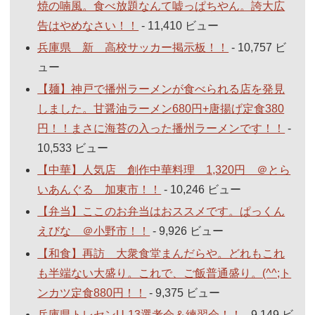
焼の喃風。食べ放題なんて嘘っぱちやん。誇大広
告はやめなさい！！
- 11,410 ビュー
兵庫県 新 高校サッカー掲示板！！
- 10,757 ビ
ュー
【麺】神戸で播州ラーメンが食べられる店を発見
しました。甘醤油ラーメン680円+唐揚げ定食380
円！！まさに海苔の入った播州ラーメンです！！
-
10,533 ビュー
【中華】人気店 創作中華料理 1,320円 ＠とら
いあんぐる 加東市！！
- 10,246 ビュー
【弁当】ここのお弁当はおススメです。ぱっくん
えびな ＠小野市！！
- 9,926 ビュー
【和食】再訪 大衆食堂まんだらや。どれもこれ
も半端ない大盛り。これで、ご飯普通盛り。(^^;ト
ンカツ定食880円！！
- 9,375 ビュー
兵庫県トレセンU-13選考会＆練習会！！
- 9,149 ビ