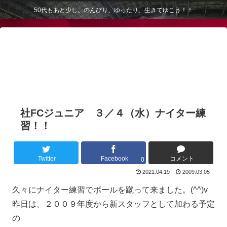
50代もあと少し。のんびり、ゆったり、生きてゆこう！！
社FCジュニア ３／４（水）ナイター練
習！！
Twitter
Facebook
コメント
0
2021.04.19
2009.03.05
久々にナイター練習でボールを蹴って来ました。(^^)v
昨日は、２００９年度から新スタッフとして加わる予定
の