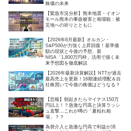
株価の未来
【緊急市況分析】熊本地震・イオン
モール熊本の事故被害と相場観：被
災地への祈りとともに
【2026年8月最新】オルカン・
S&P500が力強く上昇回復！基準価
額の現状と今後の予想、新
NISA「1,800万円枠」活用で描く未
来予想図を徹底解説
【2026年最新決算解説】NTTが過去
最高売上を更新！16期連続増配＆自
社株買いで今後の株価はどうなる？
【悲報】朝起きたらマイナス150万
円以上！？急激な円高と決算ラッシ
ュ直撃…これが噂の「夏枯れ相
場」？？
為替介入と急激な円高で利益が消