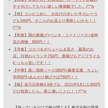
すそ分けしてもらい楽しい晩御飯でした。(^^)v
【他】コンビニめし お出汁のきいた牛カレーう
どん540円。そこらのお店より美味しいかも！！
(^^)v
【和食】鶏の唐揚げ+ペンネ・ミートソース+金時
豆の煮物 800円！！
【洋食】コスパ＆ボリューム＆旨さ 最高のお
店。日替わりランチ750円。唐揚げもアジフライも
むっちゃ旨いです！！
【中華】蒸し鶏葱ソース580円+麻婆豆腐 ちょい
辛850円+あんかけ揚げそば750円！！
【株】楽天日本株4.3倍ブル 2021年5月に1,000円
だけ投資したら、更に凄いことに！！(^^)v
【持っているだけで株が増える】株式分割の恩恵