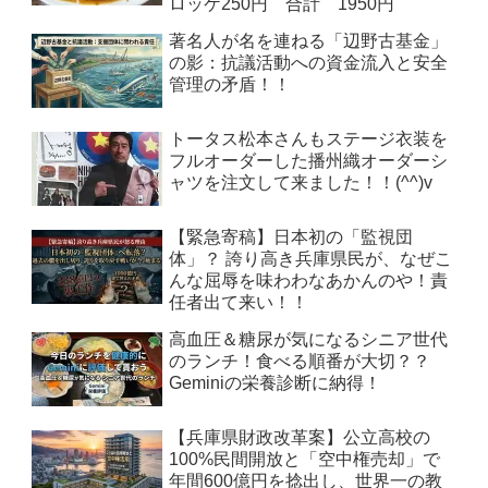
ロッケ250円 合計 1950円
著名人が名を連ねる「辺野古基金」
の影：抗議活動への資金流入と安全
管理の矛盾！！
トータス松本さんもステージ衣装を
フルオーダーした播州織オーダーシ
ャツを注文して来ました！！(^^)v
【緊急寄稿】日本初の「監視団
体」？ 誇り高き兵庫県民が、なぜこ
んな屈辱を味わわなあかんのや！責
任者出て来い！！
高血圧＆糖尿が気になるシニア世代
のランチ！食べる順番が大切？？
Geminiの栄養診断に納得！
【兵庫県財政改革案】公立高校の
100%民間開放と「空中権売却」で
年間600億円を捻出し、世界一の教