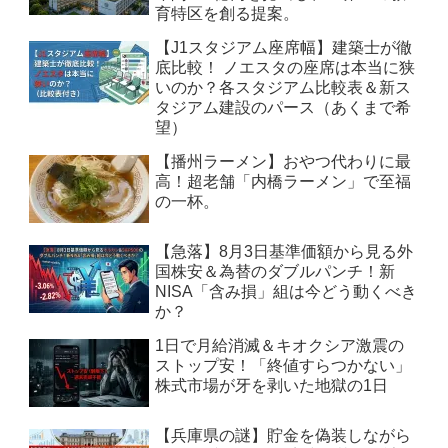
育特区を創る提案。
【J1スタジアム座席幅】建築士が徹
底比較！ ノエスタの座席は本当に狭
いのか？各スタジアム比較表＆新ス
タジアム建設のパース（あくまで希
望）
【播州ラーメン】おやつ代わりに最
高！超老舗「内橋ラーメン」で至福
の一杯。
【急落】8月3日基準価額から見る外
国株安＆為替のダブルパンチ！新
NISA「含み損」組は今どう動くべき
か？
1日で月給消滅＆キオクシア激震の
ストップ安！「終値すらつかない」
株式市場が牙を剥いた地獄の1日
【兵庫県の謎】貯金を偽装しながら