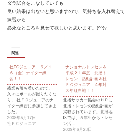
ダラ試合をこなしていても
良い結果は出ないと思いますので、気持ちを入れ替えて
練習から
必死なところを見せて欲しいと思います。(^^)v
関連
社FCジュニア ５／１
ナショナルトレセン＆
６（金）ナイター練
平成２１年度 北播ト
習！！
レセン 活動計画＆社
ＦＣジュニア ４年対
残業も落ち着いたので、
３年紅白戦！！
久々にボールが蹴りたくな
り、 社ＦＣジュニアのナ
北播サッカー協会のＨＰに
イター練習に参加してきま
北播トレセンの活動計画が
した。…
掲載されています。北播地
2008年5月17日
区では、５年生からトレセ
社ＦＣジュニア
ン活…
2009年6月28日