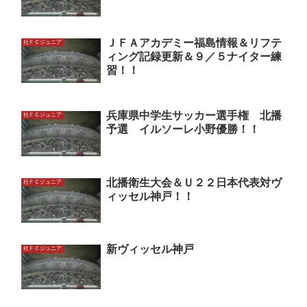
ＪＦＡアカデミー福島情報＆リフテ
社ＦＣジュニア
ィング記録更新＆９／５ナイター練
習！！
兵庫県中学生サッカー選手権 北播
社ＦＣジュニア
予選 イルソーレ小野優勝！！
北播衛生大会＆Ｕ２２日本代表対ヴ
社ＦＣジュニア
ィッセル神戸！！
新ヴィッセル神戸
社ＦＣジュニア