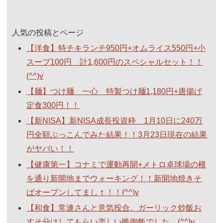
人気の投稿とページ
【洋食】特チキランチ950円+オムライス550円+小
スープ100円 計1,600円のスペシャルセット！！
(^^)v
【麺】つけ麺 一心 特製つけ麺1,180円+唐揚げ
定食300円！！
【新NISA】新NISA成長投資枠 1月10日に240万
円全額ぶっこんでみた結果！！3月23日現在の結果
がヤバい！！
【健康第一】コナミで運動再開+メトロ卓球場の横
を通り新開地までウォーキング！！新開地焼きそ
ばオープンしてましｔ！！(^^)v
【和食】常連さんと意気投合。ガーリック炒飯お
すそ分けしてもらい楽しい晩御飯でした。(^^)v