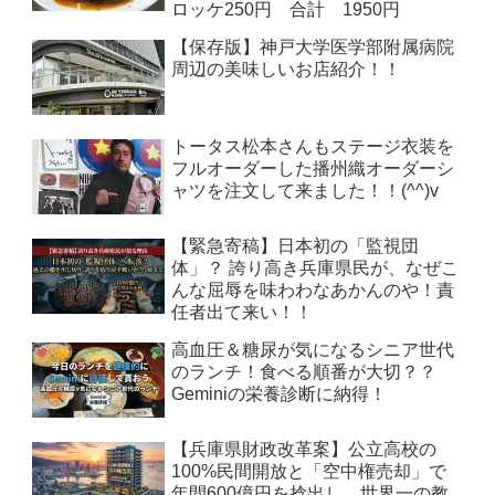
ロッケ250円 合計 1950円
【保存版】神戸大学医学部附属病院
周辺の美味しいお店紹介！！
トータス松本さんもステージ衣装を
フルオーダーした播州織オーダーシ
ャツを注文して来ました！！(^^)v
【緊急寄稿】日本初の「監視団
体」？ 誇り高き兵庫県民が、なぜこ
んな屈辱を味わわなあかんのや！責
任者出て来い！！
高血圧＆糖尿が気になるシニア世代
のランチ！食べる順番が大切？？
Geminiの栄養診断に納得！
【兵庫県財政改革案】公立高校の
100%民間開放と「空中権売却」で
年間600億円を捻出し、世界一の教