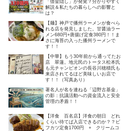
「借金隠し」が発覚？分かりやすく
解説＆私たちの暮らしへの影響と
は？
【麺】神戸で播州ラーメンが食べら
れる店を発見しました。甘醤油ラー
メン680円+唐揚げ定食380円！！ま
さに海苔の入った播州ラーメンで
す！！
【中華】もう30年前から通ってたお
店 翠蓮。地元民のトータス松本氏
も元チャンピオンの長谷川穂積氏も
来店されてるほど美味しいお店で
す！！（写真あり）
著名人が名を連ねる「辺野古基金」
の影：抗議活動への資金流入と安全
管理の矛盾！！
【洋食 百名店】洋食の朝日 どれ
くらい待てば入店できるのか？？ビ
フカツ定食1700円 + クリームコ