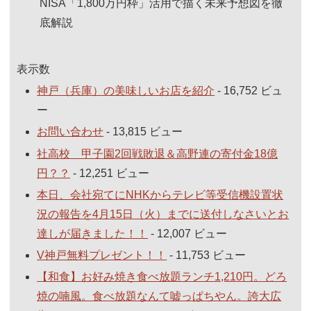
NISA「1,800万円枠」活用で描く未来予想図を徹
底解説
表示数
神戸（兵庫）の美味しいお店を紹介
- 16,752 ビュ
ー
お問い合わせ
- 13,815 ビュー
社高校 甲子園2回戦敗退＆高野連の寄付金18億
円？？
- 12,251 ビュー
本日、会社宛てにNHKからテレビ等受信機設置状
況の報告を4月15日（火）までに送付しなさいとお
達しが届きました！！
- 12,007 ビュー
V神戸無料プレゼント！！
- 11,753 ビュー
【和食】お好み焼き食べ放題ランチ1,210円。どろ
焼の喃風。食べ放題なんて嘘っぱちやん。誇大広