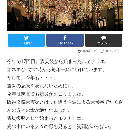
Twitter
Facebook
コメント
0
2024.01.19
2011.12.05
今年で17回目。震災後から始まったルミナリエ。
オネエが1才の時から毎年一緒に訪れています。
そして、今年も・・・。
震災の記憶を忘れないためにも。
今年は東北でも震災が起こりました。
阪神淡路大震災とはまた違う津波による大惨事でたくさ
んの方々の命が絶たれました。
震災復興として始まったルミナリエ。
光の中にいる人々の顔を見ると、笑顔がいっぱい。