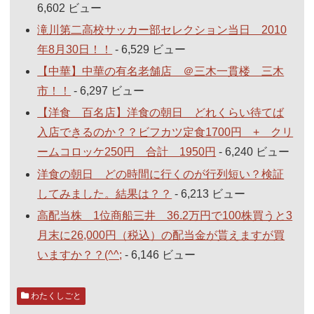
6,602 ビュー
滝川第二高校サッカー部セレクション当日 2010
年8月30日！！
- 6,529 ビュー
【中華】中華の有名老舗店 ＠三木一貫楼 三木
市！！
- 6,297 ビュー
【洋食 百名店】洋食の朝日 どれくらい待てば
入店できるのか？？ビフカツ定食1700円 + クリ
ームコロッケ250円 合計 1950円
- 6,240 ビュー
洋食の朝日 どの時間に行くのが行列短い？検証
してみました。結果は？？
- 6,213 ビュー
高配当株 1位商船三井 36.2万円で100株買うと3
月末に26,000円（税込）の配当金が貰えますが買
いますか？？(^^;
- 6,146 ビュー
わたくしごと