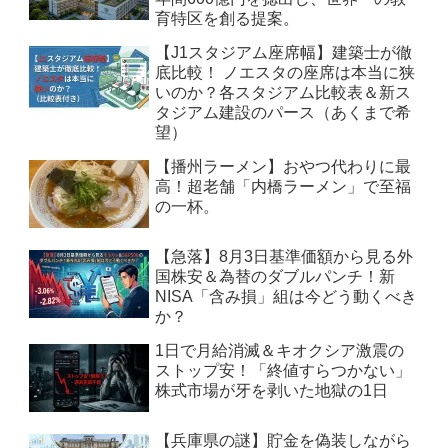
育特区を創る提案。
【J1スタジアム座席幅】建築士が徹
底比較！ ノエスタの座席は本当に狭
いのか？各スタジアム比較表＆新ス
タジアム建設のパース（あくまで希
望）
【播州ラーメン】おやつ代わりに最
高！超老舗「内橋ラーメン」で至福
の一杯。
【急落】8月3日基準価額から見る外
国株安＆為替のダブルパンチ！新
NISA「含み損」組は今どう動くべき
か？
1日で月給消滅＆キオクシア激震の
ストップ安！「終値すらつかない」
株式市場が牙を剥いた地獄の1日
【兵庫県の謎】貯金を偽装しながら