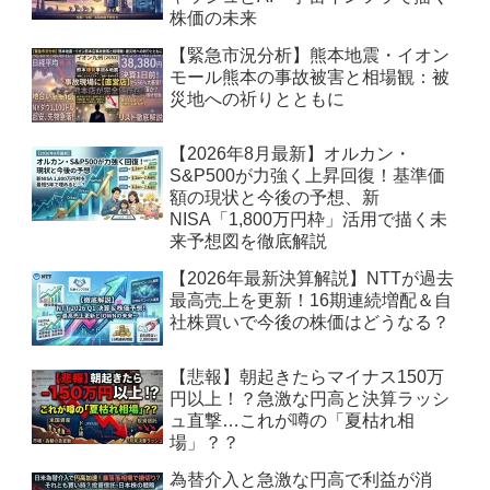
株価の未来
【緊急市況分析】熊本地震・イオン
モール熊本の事故被害と相場観：被
災地への祈りとともに
【2026年8月最新】オルカン・
S&P500が力強く上昇回復！基準価
額の現状と今後の予想、新
NISA「1,800万円枠」活用で描く未
来予想図を徹底解説
【2026年最新決算解説】NTTが過去
最高売上を更新！16期連続増配＆自
社株買いで今後の株価はどうなる？
【悲報】朝起きたらマイナス150万
円以上！？急激な円高と決算ラッシ
ュ直撃…これが噂の「夏枯れ相
場」？？
為替介入と急激な円高で利益が消