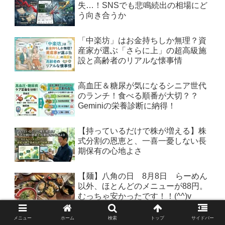
失…！SNSでも悲鳴続出の相場にど
う向き合うか
「中楽坊」はお金持ちしか無理？資
産家が選ぶ「さらに上」の超高級施
設と高齢者のリアルな懐事情
高血圧＆糖尿が気になるシニア世代
のランチ！食べる順番が大切？？
Geminiの栄養診断に納得！
【持っているだけで株が増える】株
式分割の恩恵と、一喜一憂しない長
期保有の心地よさ
【麺】八角の日 8月8日 らーめん
以外、ほとんどのメニューが88円。
むっちゃ安かったです！！(^^)v
メニュー
ホーム
検索
トップ
サイドバー