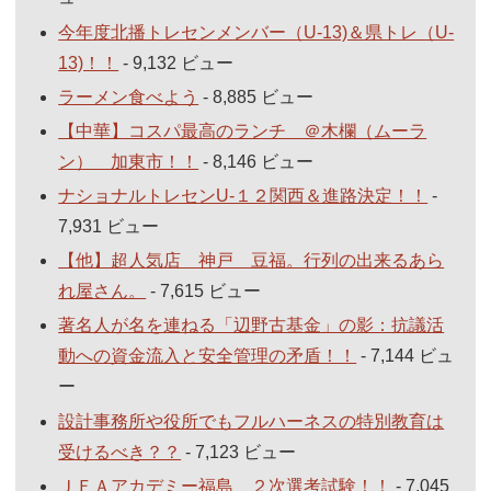
今年度北播トレセンメンバー（U-13)＆県トレ（U-
13)！！
- 9,132 ビュー
ラーメン食べよう
- 8,885 ビュー
【中華】コスパ最高のランチ ＠木欄（ムーラ
ン） 加東市！！
- 8,146 ビュー
ナショナルトレセンU-１２関西＆進路決定！！
-
7,931 ビュー
【他】超人気店 神戸 豆福。行列の出来るあら
れ屋さん。
- 7,615 ビュー
著名人が名を連ねる「辺野古基金」の影：抗議活
動への資金流入と安全管理の矛盾！！
- 7,144 ビュ
ー
設計事務所や役所でもフルハーネスの特別教育は
受けるべき？？
- 7,123 ビュー
ＪＦＡアカデミー福島 ２次選考試験！！
- 7,045