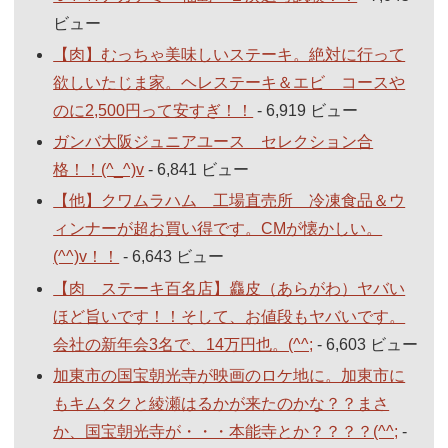
ビュー
【肉】むっちゃ美味しいステーキ。絶対に行って
欲しいたじま家。ヘレステーキ＆エビ コースや
のに2,500円って安すぎ！！
- 6,919 ビュー
ガンバ大阪ジュニアユース セレクション合
格！！(^_^)v
- 6,841 ビュー
【他】クワムラハム 工場直売所 冷凍食品＆ウ
ィンナーが超お買い得です。CMが懐かしい。
(^^)v！！
- 6,643 ビュー
【肉 ステーキ百名店】麤皮（あらがわ）ヤバい
ほど旨いです！！そして、お値段もヤバいです。
会社の新年会3名で、14万円也。(^^;
- 6,603 ビュー
加東市の国宝朝光寺が映画のロケ地に。加東市に
もキムタクと綾瀬はるかが来たのかな？？まさ
か、国宝朝光寺が・・・本能寺とか？？？？(^^;
-