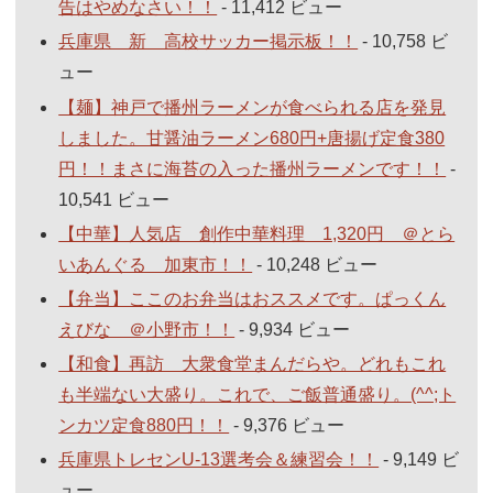
告はやめなさい！！
- 11,412 ビュー
兵庫県 新 高校サッカー掲示板！！
- 10,758 ビ
ュー
【麺】神戸で播州ラーメンが食べられる店を発見
しました。甘醤油ラーメン680円+唐揚げ定食380
円！！まさに海苔の入った播州ラーメンです！！
-
10,541 ビュー
【中華】人気店 創作中華料理 1,320円 ＠とら
いあんぐる 加東市！！
- 10,248 ビュー
【弁当】ここのお弁当はおススメです。ぱっくん
えびな ＠小野市！！
- 9,934 ビュー
【和食】再訪 大衆食堂まんだらや。どれもこれ
も半端ない大盛り。これで、ご飯普通盛り。(^^;ト
ンカツ定食880円！！
- 9,376 ビュー
兵庫県トレセンU-13選考会＆練習会！！
- 9,149 ビ
ュー