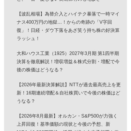
【波乱相場】為替介入とハイテク暴落で一時マイ
ナス400万円の地獄…！からの奇跡の「V字回
復」！日経・ダウ下落をあざ笑う持ち株の好決算
ラッシュ！
大和ハウス工業（1925）2027年3月期 第1四半期
決算を徹底解説！増収増益＆株式分割・増配で今
後の株価はどうなる？
【2026年最新決算解説】NTTが過去最高売上を更
新！16期連続増配＆自社株買いで今後の株価はど
うなる？
【2026年8月最新】オルカン・S&P500が力強く
上昇回復！基準価額の現状と今後の予想、新