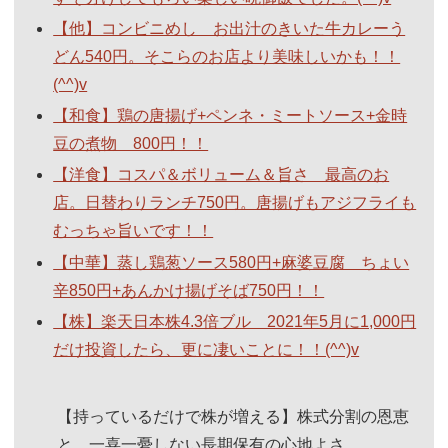
【他】コンビニめし お出汁のきいた牛カレーう
どん540円。そこらのお店より美味しいかも！！
(^^)v
【和食】鶏の唐揚げ+ペンネ・ミートソース+金時
豆の煮物 800円！！
【洋食】コスパ＆ボリューム＆旨さ 最高のお
店。日替わりランチ750円。唐揚げもアジフライも
むっちゃ旨いです！！
【中華】蒸し鶏葱ソース580円+麻婆豆腐 ちょい
辛850円+あんかけ揚げそば750円！！
【株】楽天日本株4.3倍ブル 2021年5月に1,000円
だけ投資したら、更に凄いことに！！(^^)v
【持っているだけで株が増える】株式分割の恩恵
と、一喜一憂しない長期保有の心地よさ