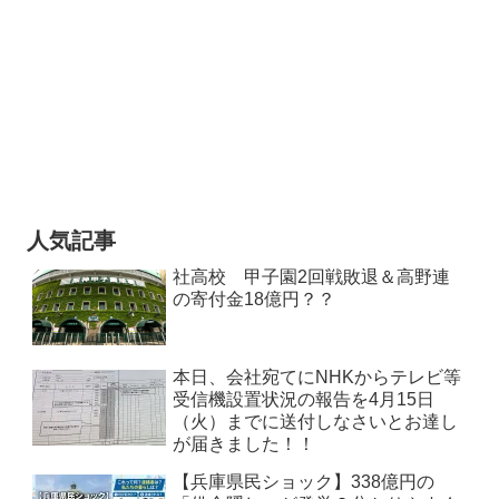
人気記事
社高校 甲子園2回戦敗退＆高野連
の寄付金18億円？？
本日、会社宛てにNHKからテレビ等
受信機設置状況の報告を4月15日
（火）までに送付しなさいとお達し
が届きました！！
【兵庫県民ショック】338億円の