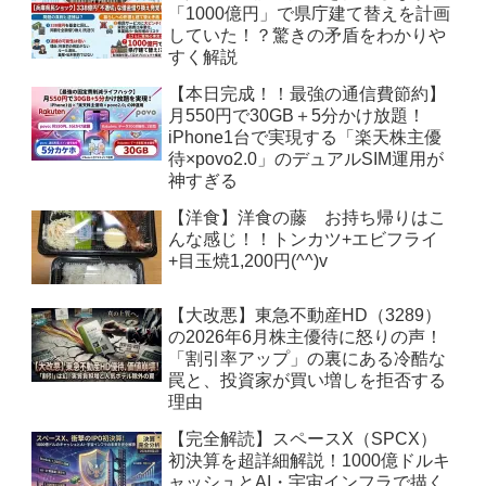
「1000億円」で県庁建て替えを計画
していた！？驚きの矛盾をわかりや
すく解説
【本日完成！！最強の通信費節約】
月550円で30GB＋5分かけ放題！
iPhone1台で実現する「楽天株主優
待×povo2.0」のデュアルSIM運用が
神すぎる
【洋食】洋食の藤 お持ち帰りはこ
んな感じ！！トンカツ+エビフライ
+目玉焼1,200円(^^)v
【大改悪】東急不動産HD（3289）
の2026年6月株主優待に怒りの声！
「割引率アップ」の裏にある冷酷な
罠と、投資家が買い増しを拒否する
理由
【完全解読】スペースX（SPCX）
初決算を超詳細解説！1000億ドルキ
ャッシュとAI・宇宙インフラで描く