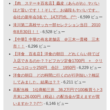
【肉 ステーキ百名店】麤皮（あらがわ）ヤバい
ほど旨いです！！そして、お値段もヤバいです。
会社の新年会3名で、14万円也。(^^;
- 6,599 ビュー
滝川第二高校サッカー部セレクション当日 2010
年8月30日！！
- 6,528 ビュー
【中華】中華の有名老舗店 ＠三木一貫楼 三木
市！！
- 6,296 ビュー
【洋食 百名店】洋食の朝日 どれくらい待てば
入店できるのか？？ビフカツ定食1700円 + クリ
ームコロッケ250円 合計 1950円
- 6,229 ビュー
洋食の朝日 どの時間に行くのが行列短い？検証
してみました。結果は？？
- 6,211 ビュー
高配当株 1位商船三井 36.2万円で100株買うと3
月末に26,000円（税込）の配当金が貰えますが買
いますか？？(^^;
- 6,146 ビュー