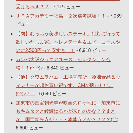
受けるべき？？
- 7,115 ビュー
ＪＦＡアカデミー福島 ２次選考試験！！
- 7,039
ビュー
【肉】むっちゃ美味しいステーキ。絶対に行って
欲しいたじま家。ヘレステーキ＆エビ コースや
のに2,500円って安すぎ！！
- 6,918 ビュー
ガンバ大阪ジュニアユース セレクション合
格！！(^_^)v
- 6,840 ビュー
【他】クワムラハム 工場直売所 冷凍食品＆ウ
ィンナーが超お買い得です。CMが懐かしい。
(^^)v！！
- 6,640 ビュー
加東市の国宝朝光寺が映画のロケ地に。加東市に
もキムタクと綾瀬はるかが来たのかな？？まさ
か、国宝朝光寺が・・・本能寺とか？？？？(^^;
-
6,600 ビュー