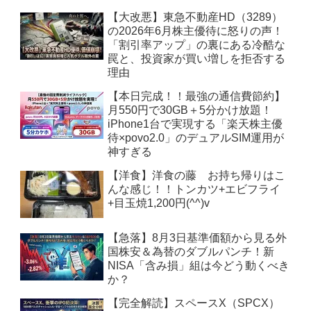
【大改悪】東急不動産HD（3289）
の2026年6月株主優待に怒りの声！
「割引率アップ」の裏にある冷酷な
罠と、投資家が買い増しを拒否する
理由
【本日完成！！最強の通信費節約】
月550円で30GB＋5分かけ放題！
iPhone1台で実現する「楽天株主優
待×povo2.0」のデュアルSIM運用が
神すぎる
【洋食】洋食の藤 お持ち帰りはこ
んな感じ！！トンカツ+エビフライ
+目玉焼1,200円(^^)v
【急落】8月3日基準価額から見る外
国株安＆為替のダブルパンチ！新
NISA「含み損」組は今どう動くべき
か？
【完全解読】スペースX（SPCX）