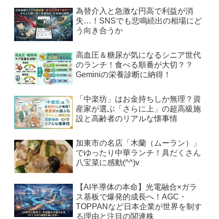
為替介入と急激な円高で利益が消
失…！SNSでも悲鳴続出の相場にど
う向き合うか
高血圧＆糖尿が気になるシニア世代
のランチ！食べる順番が大切？？
Geminiの栄養診断に納得！
「中楽坊」はお金持ちしか無理？資
産家が選ぶ「さらに上」の超高級施
設と高齢者のリアルな懐事情
加東市の名店「木蘭（ムーラン）」
でゆったり中華ランチ！具だくさん
八宝菜に感動(^^)v
【AI半導体の本命】光電融合×ガラ
ス基板で爆発的成長へ！AGC・
TOPPANなど日本企業が世界を制す
る理由と注目の関連株