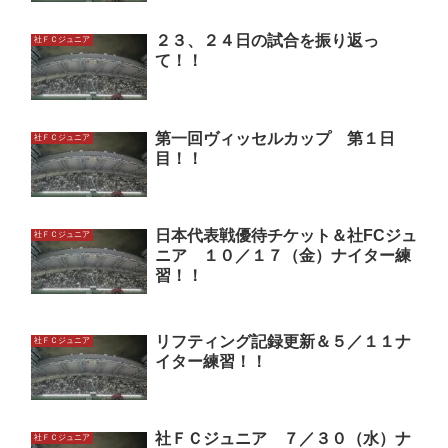
２３、２４日の試合を振り返っ
社ＦＣジュニア
て！！
第一回ヴィッセルカップ 第１日
社ＦＣジュニア
目！！
日本代表戦優待チケット＆社FCジュ
社ＦＣジュニア
ニア １０／１７（金）ナイター練
習！！
リフティング記録更新＆５／１１ナ
社ＦＣジュニア
イター練習！！
社ＦＣジュニア ７／３０（水）ナ
社ＦＣジュニア