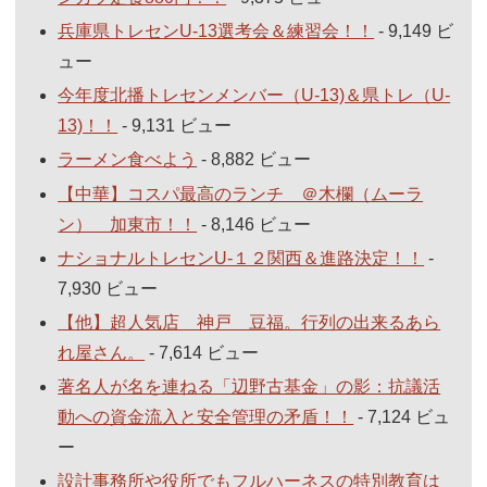
兵庫県トレセンU-13選考会＆練習会！！
- 9,149 ビ
ュー
今年度北播トレセンメンバー（U-13)＆県トレ（U-
13)！！
- 9,131 ビュー
ラーメン食べよう
- 8,882 ビュー
【中華】コスパ最高のランチ ＠木欄（ムーラ
ン） 加東市！！
- 8,146 ビュー
ナショナルトレセンU-１２関西＆進路決定！！
-
7,930 ビュー
【他】超人気店 神戸 豆福。行列の出来るあら
れ屋さん。
- 7,614 ビュー
著名人が名を連ねる「辺野古基金」の影：抗議活
動への資金流入と安全管理の矛盾！！
- 7,124 ビュ
ー
設計事務所や役所でもフルハーネスの特別教育は