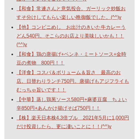
【和食】常連さんと意気投合。ガーリック炒飯お
すそ分けしてもらい楽しい晩御飯でした。(^^)v
【他】コンビニめし お出汁のきいた牛カレーう
どん540円。そこらのお店より美味しいかも！！
(^^)v
【和食】鶏の唐揚げ+ペンネ・ミートソース+金時
豆の煮物 800円！！
【洋食】コスパ＆ボリューム＆旨さ 最高のお
店。日替わりランチ750円。唐揚げもアジフライも
むっちゃ旨いです！！
【中華】蒸し鶏葱ソース580円+麻婆豆腐 ちょい
辛850円+あんかけ揚げそば750円！！
【株】楽天日本株4.3倍ブル 2021年5月に1,000円
だけ投資したら、更に凄いことに！！(^^)v