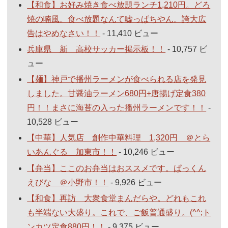
【和食】お好み焼き食べ放題ランチ1,210円。どろ
焼の喃風。食べ放題なんて嘘っぱちやん。誇大広
告はやめなさい！！
- 11,410 ビュー
兵庫県 新 高校サッカー掲示板！！
- 10,757 ビ
ュー
【麺】神戸で播州ラーメンが食べられる店を発見
しました。甘醤油ラーメン680円+唐揚げ定食380
円！！まさに海苔の入った播州ラーメンです！！
-
10,528 ビュー
【中華】人気店 創作中華料理 1,320円 ＠とら
いあんぐる 加東市！！
- 10,246 ビュー
【弁当】ここのお弁当はおススメです。ぱっくん
えびな ＠小野市！！
- 9,926 ビュー
【和食】再訪 大衆食堂まんだらや。どれもこれ
も半端ない大盛り。これで、ご飯普通盛り。(^^;ト
ンカツ定食880円！！
- 9,375 ビュー