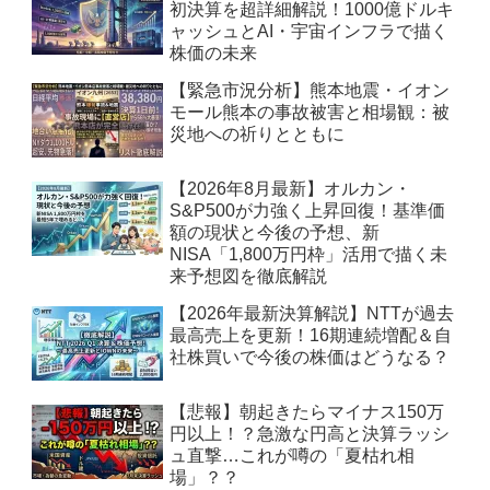
初決算を超詳細解説！1000億ドルキ
ャッシュとAI・宇宙インフラで描く
株価の未来
【緊急市況分析】熊本地震・イオン
モール熊本の事故被害と相場観：被
災地への祈りとともに
【2026年8月最新】オルカン・
S&P500が力強く上昇回復！基準価
額の現状と今後の予想、新
NISA「1,800万円枠」活用で描く未
来予想図を徹底解説
【2026年最新決算解説】NTTが過去
最高売上を更新！16期連続増配＆自
社株買いで今後の株価はどうなる？
【悲報】朝起きたらマイナス150万
円以上！？急激な円高と決算ラッシ
ュ直撃…これが噂の「夏枯れ相
場」？？