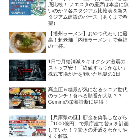
底比較！ ノエスタの座席は本当に狭
いのか？各スタジアム比較表＆新ス
タジアム建設のパース（あくまで希
望）
【播州ラーメン】おやつ代わりに最
高！超老舗「内橋ラーメン」で至福
の一杯。
1日で月給消滅＆キオクシア激震の
ストップ安！「終値すらつかない」
株式市場が牙を剥いた地獄の1日
高血圧＆糖尿が気になるシニア世代
のランチ！食べる順番が大切？？
Geminiの栄養診断に納得！
【兵庫県の謎】貯金を偽装しながら
「1000億円」で県庁建て替えを計画
していた！？驚きの矛盾をわかりや
すく解説