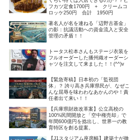
くらい待てば入店できるのか？？ビ
フカツ定食1700円 + クリームコ
ロッケ250円 合計 1950円
著名人が名を連ねる「辺野古基金」
の影：抗議活動への資金流入と安全
管理の矛盾！！
トータス松本さんもステージ衣装を
フルオーダーした播州織オーダーシ
ャツを注文して来ました！！(^^)v
【緊急寄稿】日本初の「監視団
体」？ 誇り高き兵庫県民が、なぜこ
んな屈辱を味わわなあかんのや！責
任者出て来い！！
【兵庫県財政改革案】公立高校の
100%民間開放と「空中権売却」で
年間600億円を捻出し、世界一の教
育特区を創る提案。
【J1スタジアム座席幅】建築士が徹