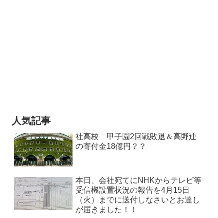
人気記事
社高校 甲子園2回戦敗退＆高野連
の寄付金18億円？？
本日、会社宛てにNHKからテレビ等
受信機設置状況の報告を4月15日
（火）までに送付しなさいとお達し
が届きました！！