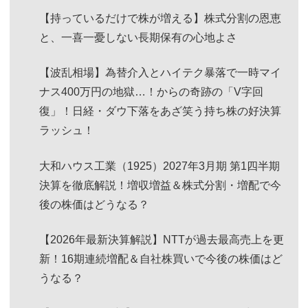
【持っているだけで株が増える】株式分割の恩恵
と、一喜一憂しない長期保有の心地よさ
【波乱相場】為替介入とハイテク暴落で一時マイ
ナス400万円の地獄…！からの奇跡の「V字回
復」！日経・ダウ下落をあざ笑う持ち株の好決算
ラッシュ！
大和ハウス工業（1925）2027年3月期 第1四半期
決算を徹底解説！増収増益＆株式分割・増配で今
後の株価はどうなる？
【2026年最新決算解説】NTTが過去最高売上を更
新！16期連続増配＆自社株買いで今後の株価はど
うなる？