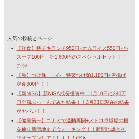
人気の投稿とページ
【洋食】特チキランチ950円+オムライス550円+小
スープ100円 計1,600円のスペシャルセット！！
(^^)v
【麺】つけ麺 一心 特製つけ麺1,180円+唐揚げ
定食300円！！
【新NISA】新NISA成長投資枠 1月10日に240万
円全額ぶっこんでみた結果！！3月23日現在の結果
がヤバい！！
【健康第一】コナミで運動再開+メトロ卓球場の横
を通り新開地までウォーキング！！新開地焼きそ
ばオープンしてましｔ！！(^^)v