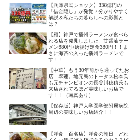
【兵庫県民ショック】338億円の
「借金隠し」が発覚？分かりやすく
解説＆私たちの暮らしへの影響と
は？
【麺】神戸で播州ラーメンが食べら
れる店を発見しました。甘醤油ラー
メン680円+唐揚げ定食380円！！ま
さに海苔の入った播州ラーメンで
す！！
【中華】もう30年前から通ってたお
店 翠蓮。地元民のトータス松本氏
も元チャンピオンの長谷川穂積氏も
来店されてるほど美味しいお店で
す！！（写真あり）
【保存版】神戸大学医学部附属病院
周辺の美味しいお店紹介！！
【洋食 百名店】洋食の朝日 どれ