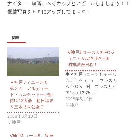
ナイター、練習、へそカップとアピールしましょう！！
優勝写真をＨＰにアップしてま～す！
関連
V神戸Jrユース＆社FCジ
ュニア＆AZALEA三田
週末試合日程！！
◆Ｖ神戸JrユースＣチーム
５／１０（土） フレスカ
Ｖ神戸ＪｒユースＣ
Ｇ 10:25 対 フレスカビ
第３回 アルディー
アンカ 12:25…
ト・カルチャトーレ招
2008年5月9日
待U-13大会 初日結果
Ｖ神戸
＆三木防災公園Ｇ
2008年5月10日
Ｖ神戸
V神戸JrユースB 週末