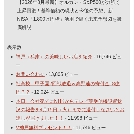
【2026年8月最新】オルカン・S&P500が力強く
上昇回復！基準価額の現状と今後の予想、新
NISA「1,800万円枠」活用で描く未来予想図を徹
底解説
表示数
神戸（兵庫）の美味しいお店を紹介
- 16,746 ビュ
ー
お問い合わせ
- 13,805 ビュー
社高校 甲子園2回戦敗退＆高野連の寄付金18億
円？？
- 12,024 ビュー
本日、会社宛てにNHKからテレビ等受信機設置状
況の報告を4月15日（火）までに送付しなさいとお
達しが届きました！！
- 11,998 ビュー
V神戸無料プレゼント！！
- 11,746 ビュー