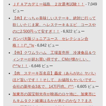
ＪＦＡアカデミー福島 ２次選考試験！！
- 7,049
ビュー
【肉】むっちゃ美味しいステーキ。絶対に行って
欲しいたじま家。ヘレステーキ＆エビ コースや
のに2,500円って安すぎ！！
- 6,922 ビュー
ガンバ大阪ジュニアユース セレクション合
格！！(^_^)v
- 6,842 ビュー
【他】クワムラハム 工場直売所 冷凍食品＆ウ
ィンナーが超お買い得です。CMが懐かしい。
(^^)v！！
- 6,646 ビュー
【肉 ステーキ百名店】麤皮（あらがわ）ヤバい
ほど旨いです！！そして、お値段もヤバいです。
会社の新年会3名で、14万円也。(^^;
- 6,605 ビュー
加東市の国宝朝光寺が映画のロケ地に。加東市に
もキムタクと綾瀬はるかが来たのかな？？まさ