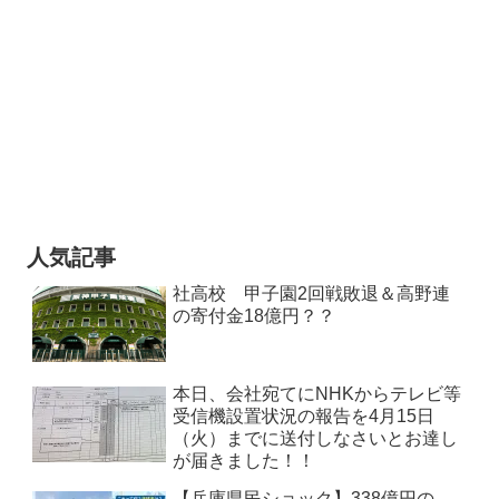
人気記事
社高校 甲子園2回戦敗退＆高野連
の寄付金18億円？？
本日、会社宛てにNHKからテレビ等
受信機設置状況の報告を4月15日
（火）までに送付しなさいとお達し
が届きました！！
【兵庫県民ショック】338億円の