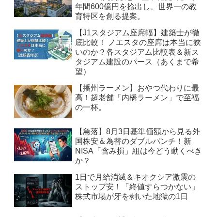
年間600億円を捻出し、世界一の教
育特区を創る提案。
【J1スタジアム座席幅】建築士が徹
底比較！ ノエスタの座席は本当に狭
いのか？各スタジアム比較表＆新ス
タジアム建設のパース（あくまで希
望）
【播州ラーメン】おやつ代わりに最
高！超老舗「内橋ラーメン」で至福
の一杯。
【急落】8月3日基準価額から見る外
国株安＆為替のダブルパンチ！新
NISA「含み損」組は今どう動くべき
か？
1日で月給消滅＆キオクシア激震の
ストップ安！「終値すらつかない」
株式市場が牙を剥いた地獄の1日