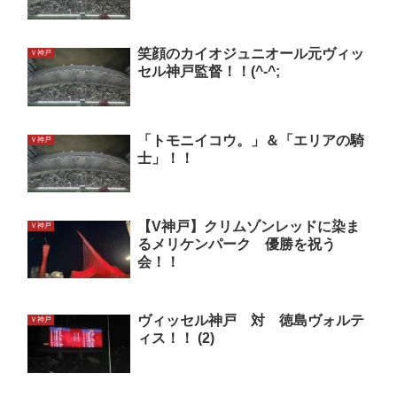
笑顔のカイオジュニオール元ヴィッ
Ｖ神戸
セル神戸監督！！(^-^;
「トモニイコウ。」＆「エリアの騎
Ｖ神戸
士」！！
【V神戸】クリムゾンレッドに染ま
Ｖ神戸
るメリケンパーク 優勝を祝う
会！！
ヴィッセル神戸 対 徳島ヴォルテ
Ｖ神戸
ィス！！ (2)