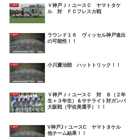
Ｖ神戸ＪｒユースＣ ヤマトタケ
Ｖ神戸
ル 対 ＦＣフレスカ戦
ラウンド１６ ヴィッセル神戸進出
Ｖ神戸
の可能性！！
小川慶治朗 ハットトリック！！
Ｖ神戸
Ｖ神戸ＪｒユースＣ 対 Ｂ（２年
Ｖ神戸
生＋３年生）＆サテライト対ガンバ
大阪戦（宇佐美選手）！！
V神戸JｒユースC ヤマトタケル
Ｖ神戸
他チーム結果！！