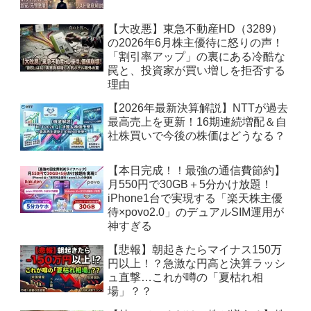
【大改悪】東急不動産HD（3289）
の2026年6月株主優待に怒りの声！
「割引率アップ」の裏にある冷酷な
罠と、投資家が買い増しを拒否する
理由
【2026年最新決算解説】NTTが過去
最高売上を更新！16期連続増配＆自
社株買いで今後の株価はどうなる？
【本日完成！！最強の通信費節約】
月550円で30GB＋5分かけ放題！
iPhone1台で実現する「楽天株主優
待×povo2.0」のデュアルSIM運用が
神すぎる
【悲報】朝起きたらマイナス150万
円以上！？急激な円高と決算ラッシ
ュ直撃…これが噂の「夏枯れ相
場」？？