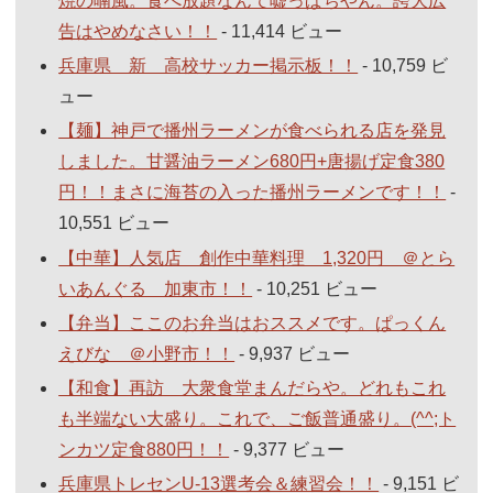
焼の喃風。食べ放題なんて嘘っぱちやん。誇大広
告はやめなさい！！
- 11,414 ビュー
兵庫県 新 高校サッカー掲示板！！
- 10,759 ビ
ュー
【麺】神戸で播州ラーメンが食べられる店を発見
しました。甘醤油ラーメン680円+唐揚げ定食380
円！！まさに海苔の入った播州ラーメンです！！
-
10,551 ビュー
【中華】人気店 創作中華料理 1,320円 ＠とら
いあんぐる 加東市！！
- 10,251 ビュー
【弁当】ここのお弁当はおススメです。ぱっくん
えびな ＠小野市！！
- 9,937 ビュー
【和食】再訪 大衆食堂まんだらや。どれもこれ
も半端ない大盛り。これで、ご飯普通盛り。(^^;ト
ンカツ定食880円！！
- 9,377 ビュー
兵庫県トレセンU-13選考会＆練習会！！
- 9,151 ビ