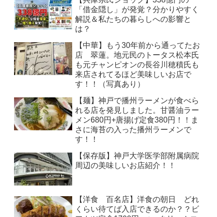
「借金隠し」が発覚？分かりやすく
解説＆私たちの暮らしへの影響と
は？
【中華】もう30年前から通ってたお
店 翠蓮。地元民のトータス松本氏
も元チャンピオンの長谷川穂積氏も
来店されてるほど美味しいお店で
す！！（写真あり）
【麺】神戸で播州ラーメンが食べら
れる店を発見しました。甘醤油ラー
メン680円+唐揚げ定食380円！！ま
さに海苔の入った播州ラーメンで
す！！
【保存版】神戸大学医学部附属病院
周辺の美味しいお店紹介！！
【洋食 百名店】洋食の朝日 どれ
くらい待てば入店できるのか？？ビ