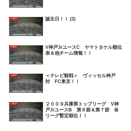
誕生日！！ (3)
Ｖ神戸
V神戸JrユースC ヤマトタケル順位
Ｖ神戸
表＆他チーム情報！！
＜テレビ観戦＞ ヴィッセル神戸
Ｖ神戸
対 FC東京！！
２００９兵庫県トップリーグ V神
Ｖ神戸
戸JrユースB 第６節＆第７節 各
リーグ暫定順位！！