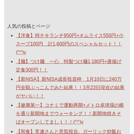
人気の投稿とページ
【洋食】特チキランチ950円+オムライス550円+小
スープ100円 計1,600円のスペシャルセット！！
(^^)v
【麺】つけ麺 一心 特製つけ麺1,180円+唐揚げ
定食300円！！
【新NISA】新NISA成長投資枠 1月10日に240万
円全額ぶっこんでみた結果！！3月23日現在の結果
がヤバい！！
【健康第一】コナミで運動再開+メトロ卓球場の横
を通り新開地までウォーキング！！新開地焼きそ
ばオープンしてましｔ！！(^^)v
【和食】常連さんと意気投合。ガーリック炒飯お