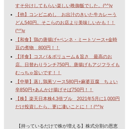
すそ分けしてもらい楽しい晩御飯でした。(^^)v
【他】コンビニめし お出汁のきいた牛カレーう
どん540円。そこらのお店より美味しいかも！！
(^^)v
【和食】鶏の唐揚げ+ペンネ・ミートソース+金時
豆の煮物 800円！！
【洋食】コスパ＆ボリューム＆旨さ 最高のお
店。日替わりランチ750円。唐揚げもアジフライも
むっちゃ旨いです！！
【中華】蒸し鶏葱ソース580円+麻婆豆腐 ちょい
辛850円+あんかけ揚げそば750円！！
【株】楽天日本株4.3倍ブル 2021年5月に1,000円
だけ投資したら、更に凄いことに！！(^^)v
【持っているだけで株が増える】株式分割の恩恵