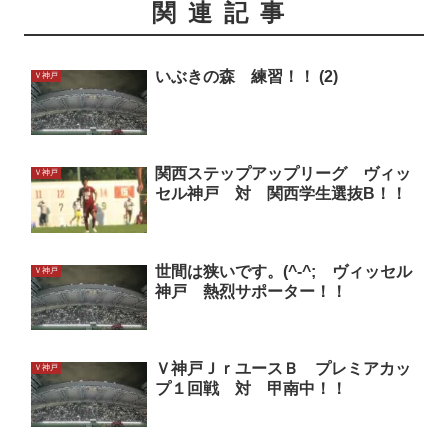
関連記事
いぶきの森 練習！！ (2)
Ｖ神戸
関西ステップアップリーグ ヴィッ
Ｖ神戸
セル神戸 対 関西学生選抜B！！
世間は狭いです。(^-^; ヴィッセル
Ｖ神戸
神戸 熱烈サポーター！！
Ｖ神戸ＪｒユースＢ プレミアカッ
Ｖ神戸
プ１回戦 対 甲南中！！