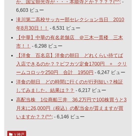
か、国宝朝光寺が・・・本能寺とか？？？？(^^;
-
6,603 ビュー
滝川第二高校サッカー部セレクション当日 2010
年8月30日！！
- 6,531 ビュー
【中華】中華の有名老舗店 ＠三木一貫楼 三木
市！！
- 6,298 ビュー
【洋食 百名店】洋食の朝日 どれくらい待てば
入店できるのか？？ビフカツ定食1700円 + クリ
ームコロッケ250円 合計 1950円
- 6,247 ビュー
洋食の朝日 どの時間に行くのが行列短い？検証
してみました。結果は？？
- 6,217 ビュー
高配当株 1位商船三井 36.2万円で100株買うと3
月末に26,000円（税込）の配当金が貰えますが買
いますか？？(^^;
- 6,146 ビュー
Ｖ神戸