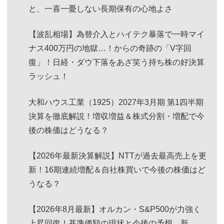
と、一喜一憂しない長期保有の心地よさ
【波乱相場】為替介入とハイテク暴落で一時マイ
ナス400万円の地獄…！からの奇跡の「V字回
復」！日経・ダウ下落をあざ笑う持ち株の好決算
ラッシュ！
大和ハウス工業（1925）2027年3月期 第1四半期
決算を徹底解説！増収増益＆株式分割・増配で今
後の株価はどうなる？
【2026年最新決算解説】NTTが過去最高売上を更
新！16期連続増配＆自社株買いで今後の株価はど
うなる？
【2026年8月最新】オルカン・S&P500が力強く
上昇回復！基準価額の現状と今後の予想、新