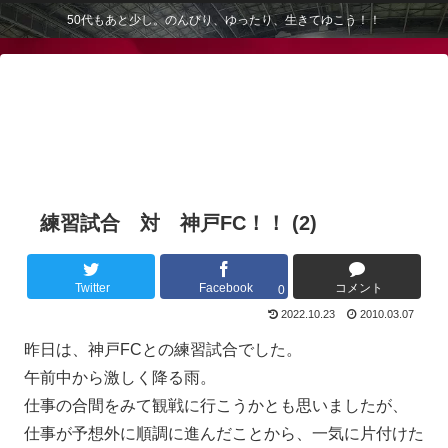
50代もあと少し。のんびり、ゆったり、生きてゆこう！！
練習試合 対 神戸FC！！ (2)
Twitter
Facebook
コメント
0
2022.10.23
2010.03.07
昨日は、神戸FCとの練習試合でした。
午前中から激しく降る雨。
仕事の合間をみて観戦に行こうかとも思いましたが、
仕事が予想外に順調に進んだことから、一気に片付けた