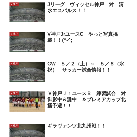
Jリーグ ヴィッセル神戸 対 清
Ｖ神戸
水エスパルス！！
V神戸JrユースC やっと写真掲
Ｖ神戸
載！！(^-^;
GW ５／２（土）～ ５／６（水
Ｖ神戸
祝） サッカー試合情報！！
Ｖ神戸ＪｒユースＢ 練習試合 対
Ｖ神戸
御影中＆灘中 ＆プレミアカップ北
播予選！！
ギラヴァンツ北九州戦！！
Ｖ神戸