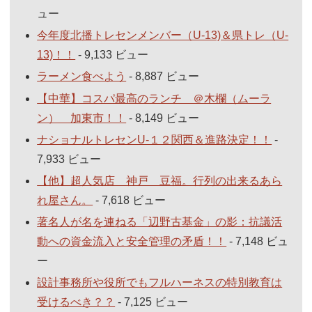
ュー
今年度北播トレセンメンバー（U-13)＆県トレ（U-
13)！！
- 9,133 ビュー
ラーメン食べよう
- 8,887 ビュー
【中華】コスパ最高のランチ ＠木欄（ムーラ
ン） 加東市！！
- 8,149 ビュー
ナショナルトレセンU-１２関西＆進路決定！！
-
7,933 ビュー
【他】超人気店 神戸 豆福。行列の出来るあら
れ屋さん。
- 7,618 ビュー
著名人が名を連ねる「辺野古基金」の影：抗議活
動への資金流入と安全管理の矛盾！！
- 7,148 ビュ
ー
設計事務所や役所でもフルハーネスの特別教育は
受けるべき？？
- 7,125 ビュー