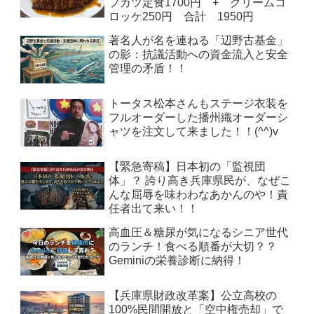
フカツ定食1700円 + クリームコ
ロッケ250円 合計 1950円
著名人が名を連ねる「辺野古基金」
の影：抗議活動への資金流入と安全
管理の矛盾！！
トータス松本さんもステージ衣装を
フルオーダーした播州織オーダーシ
ャツを注文して来ました！！(^^)v
【緊急寄稿】日本初の「監視団
体」？ 誇り高き兵庫県民が、なぜこ
んな屈辱を味わわなあかんのや！責
任者出て来い！！
高血圧＆糖尿が気になるシニア世代
のランチ！食べる順番が大切？？
Geminiの栄養診断に納得！
【兵庫県財政改革案】公立高校の
100%民間開放と「空中権売却」で