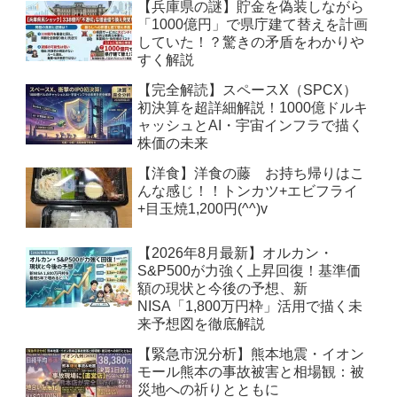
【兵庫県の謎】貯金を偽装しながら
「1000億円」で県庁建て替えを計画
していた！？驚きの矛盾をわかりや
すく解説
【完全解読】スペースX（SPCX）
初決算を超詳細解説！1000億ドルキ
ャッシュとAI・宇宙インフラで描く
株価の未来
【洋食】洋食の藤 お持ち帰りはこ
んな感じ！！トンカツ+エビフライ
+目玉焼1,200円(^^)v
【2026年8月最新】オルカン・
S&P500が力強く上昇回復！基準価
額の現状と今後の予想、新
NISA「1,800万円枠」活用で描く未
来予想図を徹底解説
【緊急市況分析】熊本地震・イオン
モール熊本の事故被害と相場観：被
災地への祈りとともに