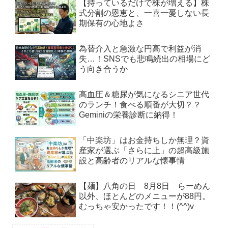
【持っているだけで株が増える】株
式分割の恩恵と、一喜一憂しない長
期保有の心地よさ
為替介入と急激な円高で利益が消
失…！SNSでも悲鳴続出の相場にど
う向き合うか
高血圧＆糖尿が気になるシニア世代
のランチ！食べる順番が大切？？
Geminiの栄養診断に納得！
「中楽坊」はお金持ちしか無理？資
産家が選ぶ「さらに上」の超高級施
設と高齢者のリアルな懐事情
【麺】八角の日 8月8日 らーめん
以外、ほとんどのメニューが88円。
むっちゃ安かったです！！(^^)v