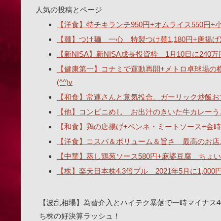
人気の投稿とページ
【洋食】特チキランチ950円+オムライス550円+小ス
【麺】つけ麺 一心 特製つけ麺1,180円+唐揚げ
【新NISA】新NISA成長投資枠 1月10日に2
【健康第一】コナミで運動再開+メトロ卓球場の
(^^)v
【和食】常連さんと意気投合。ガーリック炒飯おす
【他】コンビニめし お出汁のきいた牛カレーうどん
【和食】鶏の唐揚げ+ペンネ・ミートソース+金時
【洋食】コスパ＆ボリューム＆旨さ 最高のお店
【中華】蒸し鶏葱ソース580円+麻婆豆腐 ちょい辛
【株】楽天日本株4.3倍ブル 2021年5月に1,00
【波乱相場】為替介入とハイテク暴落で一時マイナス4
ち株の好決算ラッシュ！