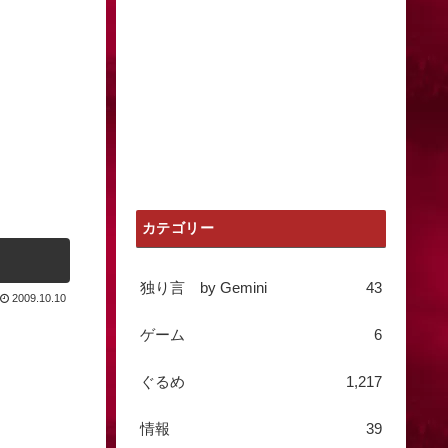
カテゴリー
独り言 by Gemini
43
2009.10.10
ゲーム
6
ぐるめ
1,217
情報
39