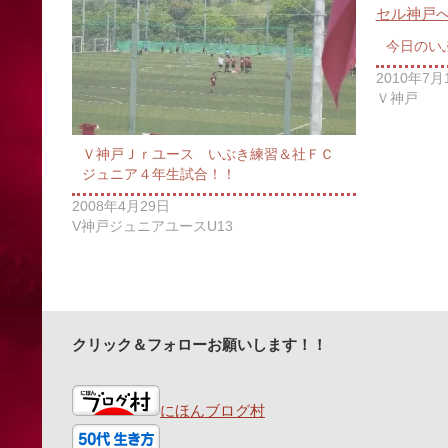
今日のい
2010年7月
Ｖ神戸
Ｖ神戸Ｊｒユース いぶき練習＆社ＦＣ
ジュニア４年生試合！！
2008年4月29日
V神戸ジュニアユースU13
クリック＆フォローお願いします！！
にほんブログ村