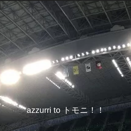
azzurri to トモニ！！