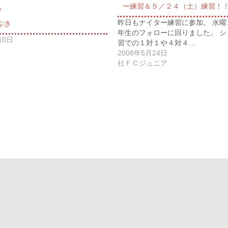
ー練習＆５／２４（土）練習！
昨日もナイター練習に参加。 水曜
ぶき
年生のフォローに回りました。 シ
10日
習での１対１や４対４…
2008年5月24日
社ＦＣジュニア