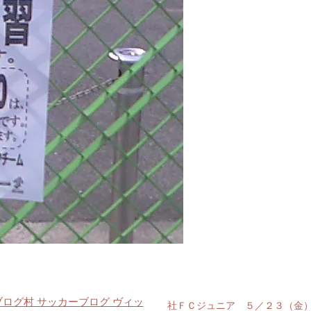
社ＦＣジュニア ５／２３（金