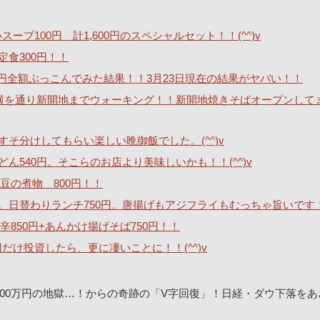
ープ100円 計1,600円のスペシャルセット！！(^^)v
定食300円！！
40万円全額ぶっこんでみた結果！！3月23日現在の結果がヤバい！！
横を通り新開地までウォーキング！！新開地焼きそばオープンして
そ分けしてもらい楽しい晩御飯でした。(^^)v
540円。そこらのお店より美味しいかも！！(^^)v
豆の煮物 800円！！
。日替わりランチ750円。唐揚げもアジフライもむっちゃ旨いです
850円+あんかけ揚げそば750円！！
0円だけ投資したら、更に凄いことに！！(^^)v
00万円の地獄…！からの奇跡の「V字回復」！日経・ダウ下落をあ