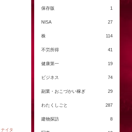
保存版
1
NISA
27
株
114
不労所得
41
健康第一
19
ビジネス
74
副業・おこづかい稼ぎ
29
わたくしごと
287
建物探訪
8
）ナイタ