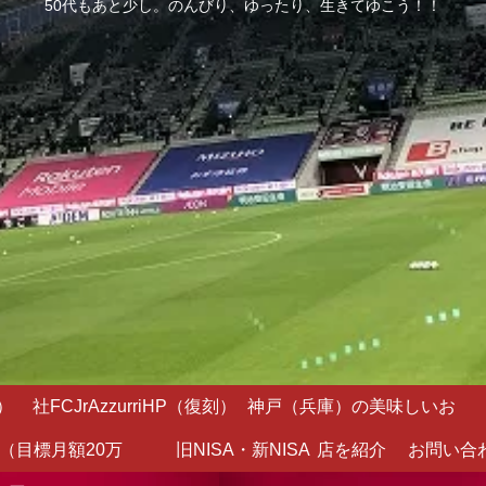
50代もあと少し。のんびり、ゆったり、生きてゆこう！！
）
社FCJrAzzurriHP（復刻）
神戸（兵庫）の美味しいお
（目標月額20万
旧NISA・新NISA
店を紹介
お問い合