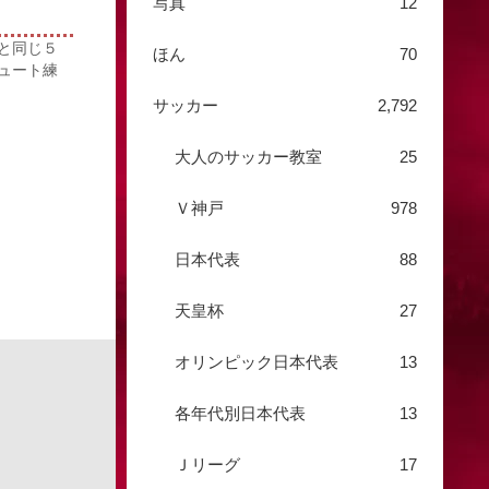
写真
12
！
と同じ５
ほん
70
ュート練
サッカー
2,792
大人のサッカー教室
25
Ｖ神戸
978
日本代表
88
天皇杯
27
オリンピック日本代表
13
各年代別日本代表
13
Ｊリーグ
17