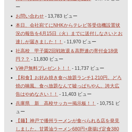
ー
お問い合わせ
- 13,783 ビュー
本日、会社宛てにNHKからテレビ等受信機設置状
況の報告を4月15日（火）までに送付しなさいとお
達しが届きました！！
- 11,970 ビュー
社高校 甲子園2回戦敗退＆高野連の寄付金18億
円？？
- 11,830 ビュー
V神戸無料プレゼント！！
- 11,737 ビュー
【和食】お好み焼き食べ放題ランチ1,210円。どろ
焼の喃風。食べ放題なんて嘘っぱちやん。誇大広
告はやめなさい！！
- 11,403 ビュー
兵庫県 新 高校サッカー掲示板！！
- 10,751 ビ
ュー
【麺】神戸で播州ラーメンが食べられる店を発見
しました。甘醤油ラーメン680円+唐揚げ定食380