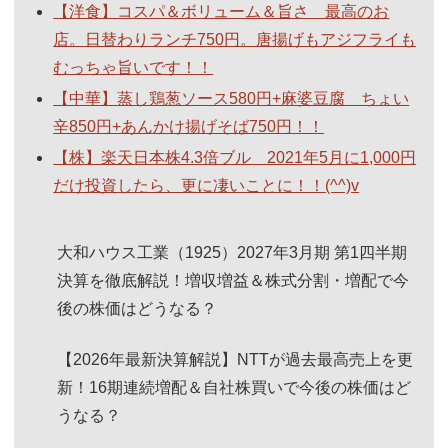
【洋食】コスパ＆ボリューム＆旨さ 最高のお
店。日替わりランチ750円。唐揚げもアジフライも
むっちゃ旨いです！！
【中華】蒸し鶏葱ソース580円+麻婆豆腐 ちょい
辛850円+あんかけ揚げそば750円！！
【株】楽天日本株4.3倍ブル 2021年5月に1,000円
だけ投資したら、更に凄いことに！！(^^)v
大和ハウス工業（1925）2027年3月期 第1四半期
決算を徹底解説！増収増益＆株式分割・増配で今
後の株価はどうなる？
【2026年最新決算解説】NTTが過去最高売上を更
新！16期連続増配＆自社株買いで今後の株価はど
うなる？