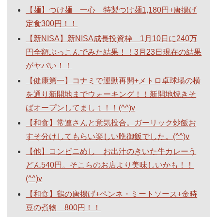
【麺】つけ麺 一心 特製つけ麺1,180円+唐揚げ
定食300円！！
【新NISA】新NISA成長投資枠 1月10日に240万
円全額ぶっこんでみた結果！！3月23日現在の結果
がヤバい！！
【健康第一】コナミで運動再開+メトロ卓球場の横
を通り新開地までウォーキング！！新開地焼きそ
ばオープンしてましｔ！！(^^)v
【和食】常連さんと意気投合。ガーリック炒飯お
すそ分けしてもらい楽しい晩御飯でした。(^^)v
【他】コンビニめし お出汁のきいた牛カレーう
どん540円。そこらのお店より美味しいかも！！
(^^)v
【和食】鶏の唐揚げ+ペンネ・ミートソース+金時
豆の煮物 800円！！