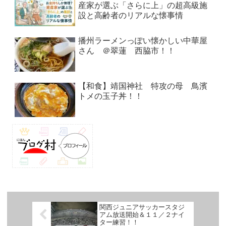
産家が選ぶ「さらに上」の超高級施
設と高齢者のリアルな懐事情
播州ラーメンっぽい懐かしい中華屋
さん ＠翠蓮 西脇市！！
【和食】靖国神社 特攻の母 鳥濱
トメの玉子丼！！
関西ジュニアサッカースタジ
アム放送開始＆１１／２ナイ
ター練習！！