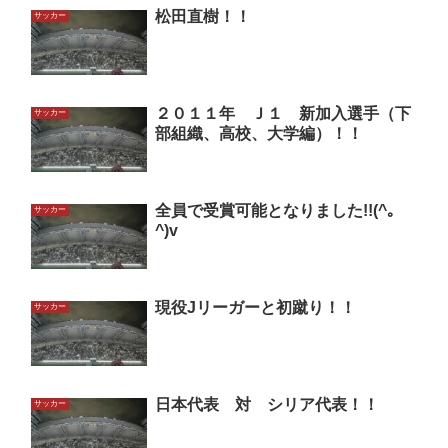
松田直樹！！
サッカー
２０１１年 Ｊ１ 新加入選手（下
サッカー
部組織、高校、大学編）！！
全員で受賞可能となりました!!(^｡
サッカー
^)v
現役Jリーガーと初蹴り！！
サッカー
日本代表 対 シリア代表！！
サッカー