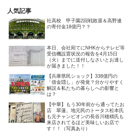
人気記事
社高校 甲子園2回戦敗退＆高野連
の寄付金18億円？？
本日、会社宛てにNHKからテレビ等
受信機設置状況の報告を4月15日
（火）までに送付しなさいとお達し
が届きました！！
【兵庫県民ショック】338億円の
「借金隠し」が発覚？分かりやすく
解説＆私たちの暮らしへの影響と
は？
【中華】もう30年前から通ってたお
店 翠蓮。地元民のトータス松本氏
も元チャンピオンの長谷川穂積氏も
来店されてるほど美味しいお店で
す！！（写真あり）