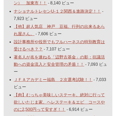
ン） 加東市！！
- 8,140 ビュー
ナショナルトレセンU-１２関西＆進路決定！！
-
7,923 ビュー
【他】超人気店 神戸 豆福。行列の出来るあら
れ屋さん。
- 7,606 ビュー
設計事務所や役所でもフルハーネスの特別教育は
受けるべき？？
- 7,107 ビュー
著名人が名を連ねる「辺野古基金」の影：抗議活
動への資金流入と安全管理の矛盾！！
- 7,093 ビュ
ー
ＪＦＡアカデミー福島 ２次選考試験！！
- 7,033
ビュー
【肉】むっちゃ美味しいステーキ。絶対に行って
欲しいたじま家。ヘレステーキ＆エビ コースや
のに2,500円って安すぎ！！
- 6,914 ビュー