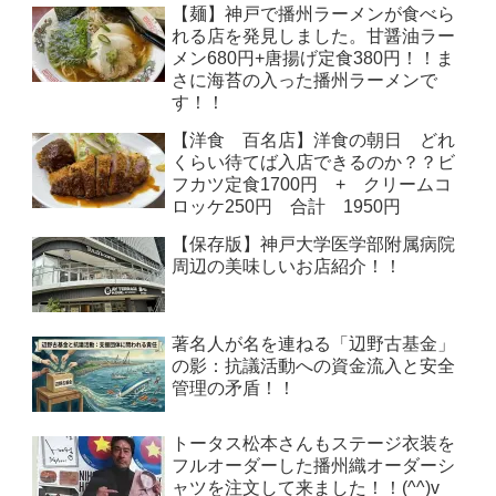
【麺】神戸で播州ラーメンが食べら
れる店を発見しました。甘醤油ラー
メン680円+唐揚げ定食380円！！ま
さに海苔の入った播州ラーメンで
す！！
【洋食 百名店】洋食の朝日 どれ
くらい待てば入店できるのか？？ビ
フカツ定食1700円 + クリームコ
ロッケ250円 合計 1950円
【保存版】神戸大学医学部附属病院
周辺の美味しいお店紹介！！
著名人が名を連ねる「辺野古基金」
の影：抗議活動への資金流入と安全
管理の矛盾！！
トータス松本さんもステージ衣装を
フルオーダーした播州織オーダーシ
ャツを注文して来ました！！(^^)v