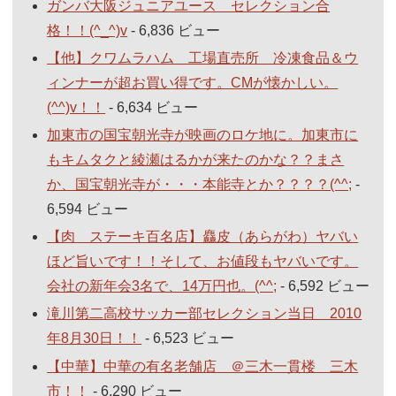
ガンバ大阪ジュニアユース セレクション合
格！！(^_^)v
- 6,836 ビュー
【他】クワムラハム 工場直売所 冷凍食品＆ウ
ィンナーが超お買い得です。CMが懐かしい。
(^^)v！！
- 6,634 ビュー
加東市の国宝朝光寺が映画のロケ地に。加東市に
もキムタクと綾瀬はるかが来たのかな？？まさ
か、国宝朝光寺が・・・本能寺とか？？？？(^^;
-
6,594 ビュー
【肉 ステーキ百名店】麤皮（あらがわ）ヤバい
ほど旨いです！！そして、お値段もヤバいです。
会社の新年会3名で、14万円也。(^^;
- 6,592 ビュー
滝川第二高校サッカー部セレクション当日 2010
年8月30日！！
- 6,523 ビュー
【中華】中華の有名老舗店 ＠三木一貫楼 三木
市！！
- 6,290 ビュー