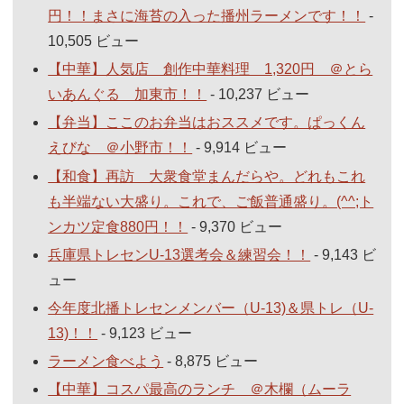
円！！まさに海苔の入った播州ラーメンです！！
-
10,505 ビュー
【中華】人気店 創作中華料理 1,320円 ＠とら
いあんぐる 加東市！！
- 10,237 ビュー
【弁当】ここのお弁当はおススメです。ぱっくん
えびな ＠小野市！！
- 9,914 ビュー
【和食】再訪 大衆食堂まんだらや。どれもこれ
も半端ない大盛り。これで、ご飯普通盛り。(^^;ト
ンカツ定食880円！！
- 9,370 ビュー
兵庫県トレセンU-13選考会＆練習会！！
- 9,143 ビ
ュー
今年度北播トレセンメンバー（U-13)＆県トレ（U-
13)！！
- 9,123 ビュー
ラーメン食べよう
- 8,875 ビュー
【中華】コスパ最高のランチ ＠木欄（ムーラ