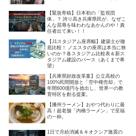
【緊急寄稿】日本初の「監視団
体」？ 誇り高き兵庫県民が、なぜこ
んな屈辱を味わわなあかんのや！責
任者出て来い！！
【J1スタジアム座席幅】建築士が徹
底比較！ ノエスタの座席は本当に狭
いのか？各スタジアム比較表＆新ス
タジアム建設のパース（あくまで希
望）
【兵庫県財政改革案】公立高校の
100%民間開放と「空中権売却」で
年間600億円を捻出し、世界一の教
育特区を創る提案。
【播州ラーメン】おやつ代わりに最
高！超老舗「内橋ラーメン」で至福
の一杯。
1日で月給消滅＆キオクシア激震の