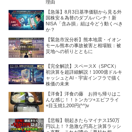
理由
【急落】8月3日基準価額から見る外
国株安＆為替のダブルパンチ！新
NISA「含み損」組は今どう動くべき
か？
【緊急市況分析】熊本地震・イオン
モール熊本の事故被害と相場観：被
災地への祈りとともに
【完全解読】スペースX（SPCX）
初決算を超詳細解説！1000億ドルキ
ャッシュとAI・宇宙インフラで描く
株価の未来
【洋食】洋食の藤 お持ち帰りはこ
んな感じ！！トンカツ+エビフライ
+目玉焼1,200円(^^)v
【悲報】朝起きたらマイナス150万
円以上！？急激な円高と決算ラッシ