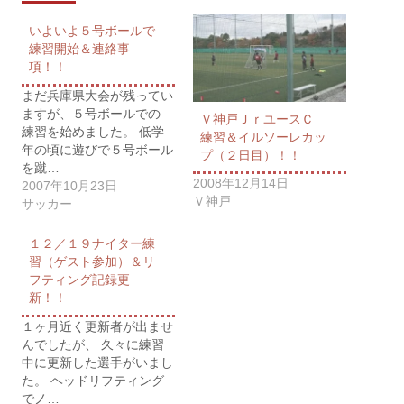
いよいよ５号ボールで
練習開始＆連絡事
項！！
まだ兵庫県大会が残ってい
ますが、５号ボールでの
Ｖ神戸ＪｒユースＣ
練習を始めました。 低学
練習＆イルソーレカッ
年の頃に遊びで５号ボール
プ（２日目）！！
を蹴…
2008年12月14日
2007年10月23日
Ｖ神戸
サッカー
１２／１９ナイター練
習（ゲスト参加）＆リ
フティング記録更
新！！
１ヶ月近く更新者が出ませ
んでしたが、 久々に練習
中に更新した選手がいまし
た。 ヘッドリフティング
でノ…