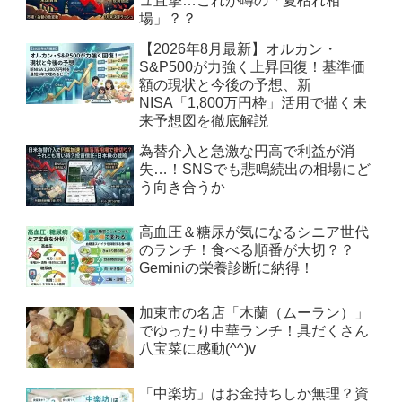
ュ直撃…これが噂の「夏枯れ相
場」？？
【2026年8月最新】オルカン・
S&P500が力強く上昇回復！基準価
額の現状と今後の予想、新
NISA「1,800万円枠」活用で描く未
来予想図を徹底解説
為替介入と急激な円高で利益が消
失…！SNSでも悲鳴続出の相場にど
う向き合うか
高血圧＆糖尿が気になるシニア世代
のランチ！食べる順番が大切？？
Geminiの栄養診断に納得！
加東市の名店「木蘭（ムーラン）」
でゆったり中華ランチ！具だくさん
八宝菜に感動(^^)v
「中楽坊」はお金持ちしか無理？資