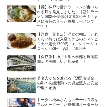
【麺】神戸で播州ラーメンが食べら
れる店を発見しました。甘醤油ラー
メン680円+唐揚げ定食380円！！ま
さに海苔の入った播州ラーメンで
す！！
【洋食 百名店】洋食の朝日 どれ
くらい待てば入店できるのか？？ビ
フカツ定食1700円 + クリームコ
ロッケ250円 合計 1950円
【保存版】神戸大学医学部附属病院
周辺の美味しいお店紹介！！
著名人が名を連ねる「辺野古基金」
の影：抗議活動への資金流入と安全
管理の矛盾！！
トータス松本さんもステージ衣装を
フルオーダーした播州織オーダーシ