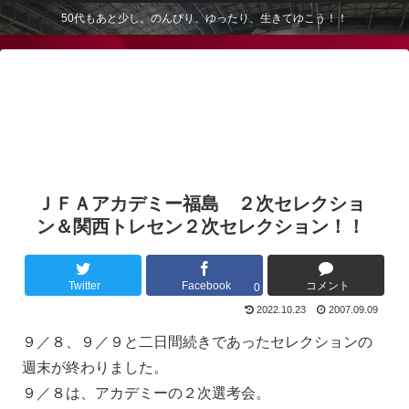
50代もあと少し。のんびり、ゆったり、生きてゆこう！！
ＪＦＡアカデミー福島 ２次セレクショ
ン＆関西トレセン２次セレクション！！
Twitter
Facebook
コメント
0
2022.10.23
2007.09.09
９／８、９／９と二日間続きであったセレクションの
週末が終わりました。
９／８は、アカデミーの２次選考会。