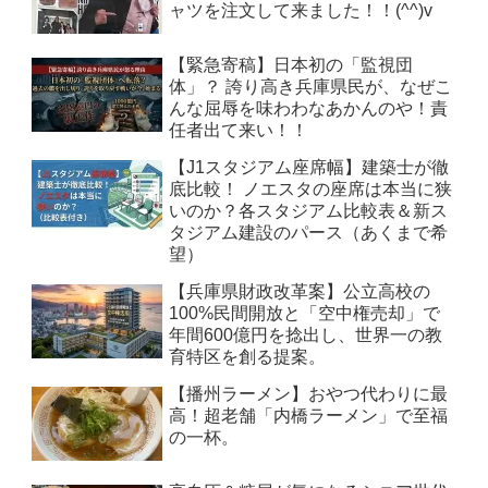
ャツを注文して来ました！！(^^)v
【緊急寄稿】日本初の「監視団
体」？ 誇り高き兵庫県民が、なぜこ
んな屈辱を味わわなあかんのや！責
任者出て来い！！
【J1スタジアム座席幅】建築士が徹
底比較！ ノエスタの座席は本当に狭
いのか？各スタジアム比較表＆新ス
タジアム建設のパース（あくまで希
望）
【兵庫県財政改革案】公立高校の
100%民間開放と「空中権売却」で
年間600億円を捻出し、世界一の教
育特区を創る提案。
【播州ラーメン】おやつ代わりに最
高！超老舗「内橋ラーメン」で至福
の一杯。