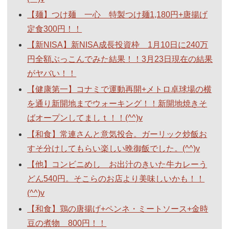
【麺】つけ麺 一心 特製つけ麺1,180円+唐揚げ
定食300円！！
【新NISA】新NISA成長投資枠 1月10日に240万
円全額ぶっこんでみた結果！！3月23日現在の結果
がヤバい！！
【健康第一】コナミで運動再開+メトロ卓球場の横
を通り新開地までウォーキング！！新開地焼きそ
ばオープンしてましｔ！！(^^)v
【和食】常連さんと意気投合。ガーリック炒飯お
すそ分けしてもらい楽しい晩御飯でした。(^^)v
【他】コンビニめし お出汁のきいた牛カレーう
どん540円。そこらのお店より美味しいかも！！
(^^)v
【和食】鶏の唐揚げ+ペンネ・ミートソース+金時
豆の煮物 800円！！