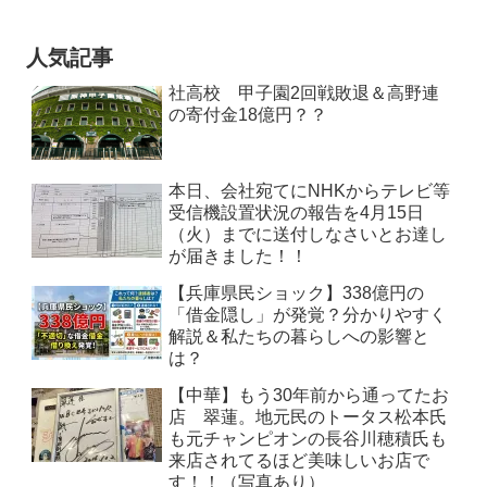
人気記事
社高校 甲子園2回戦敗退＆高野連
の寄付金18億円？？
本日、会社宛てにNHKからテレビ等
受信機設置状況の報告を4月15日
（火）までに送付しなさいとお達し
が届きました！！
【兵庫県民ショック】338億円の
「借金隠し」が発覚？分かりやすく
解説＆私たちの暮らしへの影響と
は？
【中華】もう30年前から通ってたお
店 翠蓮。地元民のトータス松本氏
も元チャンピオンの長谷川穂積氏も
来店されてるほど美味しいお店で
す！！（写真あり）