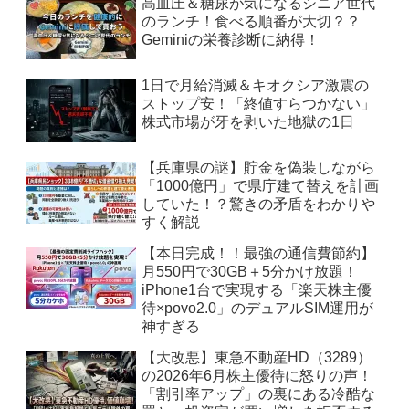
高血圧＆糖尿が気になるシニア世代
のランチ！食べる順番が大切？？
Geminiの栄養診断に納得！
1日で月給消滅＆キオクシア激震の
ストップ安！「終値すらつかない」
株式市場が牙を剥いた地獄の1日
【兵庫県の謎】貯金を偽装しながら
「1000億円」で県庁建て替えを計画
していた！？驚きの矛盾をわかりや
すく解説
【本日完成！！最強の通信費節約】
月550円で30GB＋5分かけ放題！
iPhone1台で実現する「楽天株主優
待×povo2.0」のデュアルSIM運用が
神すぎる
【大改悪】東急不動産HD（3289）
の2026年6月株主優待に怒りの声！
「割引率アップ」の裏にある冷酷な