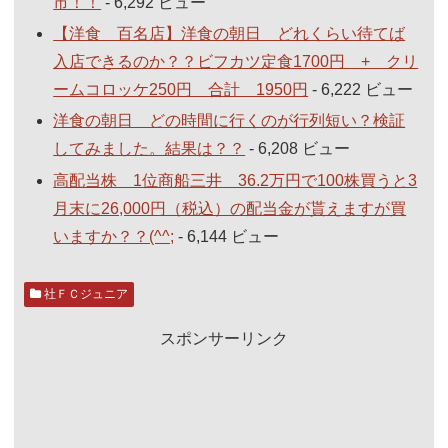
市！！
- 6,292 ビュー
【洋食 百名店】洋食の朝日 どれくらい待てば
入店できるのか？？ビフカツ定食1700円 + クリ
ームコロッケ250円 合計 1950円
- 6,222 ビュー
洋食の朝日 どの時間に行くのが行列短い？検証
してみました。結果は？？
- 6,208 ビュー
高配当株 1位商船三井 36.2万円で100株買うと3
月末に26,000円（税込）の配当金が貰えますが買
いますか？？(^^;
- 6,144 ビュー
社ＦＣジュニア
スポンサーリンク