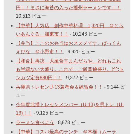
円！！まさに海苔の入った播州ラーメンです！！
-
10,513 ビュー
【中華】人気店 創作中華料理 1,320円 ＠とら
いあんぐる 加東市！！
- 10,243 ビュー
【弁当】ここのお弁当はおススメです。ぱっくん
えびな ＠小野市！！
- 9,920 ビュー
【和食】再訪 大衆食堂まんだらや。どれもこれ
も半端ない大盛り。これで、ご飯普通盛り。(^^;ト
ンカツ定食880円！！
- 9,372 ビュー
兵庫県トレセンU-13選考会＆練習会！！
- 9,144 ビ
ュー
今年度北播トレセンメンバー（U-13)＆県トレ（U-
13)！！
- 9,125 ビュー
ラーメン食べよう
- 8,878 ビュー
【中華】コスパ最高のランチ ＠木欄（ムーラ