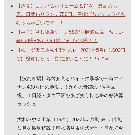
【洋食】コスパ＆ボリューム＆旨さ 最高のお
店。日替わりランチ750円。唐揚げもアジフライも
むっちゃ旨いです！！
【中華】蒸し鶏葱ソース580円+麻婆豆腐 ちょい
辛850円+あんかけ揚げそば750円！！
【株】楽天日本株4.3倍ブル 2021年5月に1,000円
だけ投資したら、更に凄いことに！！(^^)v
【波乱相場】為替介入とハイテク暴落で一時マイ
ナス400万円の地獄…！からの奇跡の「V字回
復」！日経・ダウ下落をあざ笑う持ち株の好決算
ラッシュ！
大和ハウス工業（1925）2027年3月期 第1四半期
決算を徹底解説！増収増益＆株式分割・増配で今