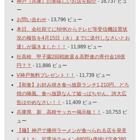
神戸（兵庫）の美味しいお店を紹介
- 16,737 ビュ
ー
お問い合わせ
- 13,796 ビュー
本日、会社宛てにNHKからテレビ等受信機設置状
況の報告を4月15日（火）までに送付しなさいとお
達しが届きました！！
- 11,989 ビュー
社高校 甲子園2回戦敗退＆高野連の寄付金18億
円？？
- 11,886 ビュー
V神戸無料プレゼント！！
- 11,739 ビュー
【和食】お好み焼き食べ放題ランチ1,210円。どろ
焼の喃風。食べ放題なんて嘘っぱちやん。誇大広
告はやめなさい！！
- 11,409 ビュー
兵庫県 新 高校サッカー掲示板！！
- 10,753 ビ
ュー
【麺】神戸で播州ラーメンが食べられる店を発見
しました。甘醤油ラーメン680円+唐揚げ定食380