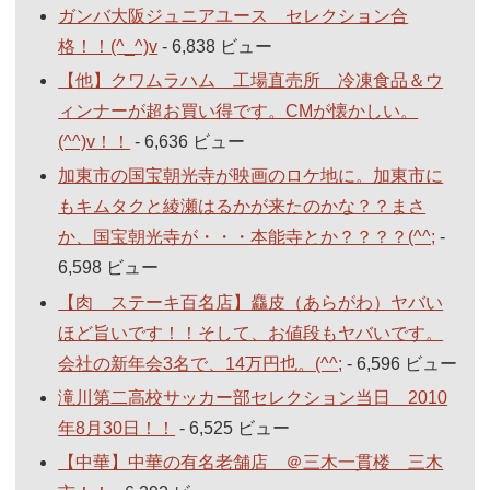
ガンバ大阪ジュニアユース セレクション合
格！！(^_^)v
- 6,838 ビュー
【他】クワムラハム 工場直売所 冷凍食品＆ウ
ィンナーが超お買い得です。CMが懐かしい。
(^^)v！！
- 6,636 ビュー
加東市の国宝朝光寺が映画のロケ地に。加東市に
もキムタクと綾瀬はるかが来たのかな？？まさ
か、国宝朝光寺が・・・本能寺とか？？？？(^^;
-
6,598 ビュー
【肉 ステーキ百名店】麤皮（あらがわ）ヤバい
ほど旨いです！！そして、お値段もヤバいです。
会社の新年会3名で、14万円也。(^^;
- 6,596 ビュー
滝川第二高校サッカー部セレクション当日 2010
年8月30日！！
- 6,525 ビュー
【中華】中華の有名老舗店 ＠三木一貫楼 三木