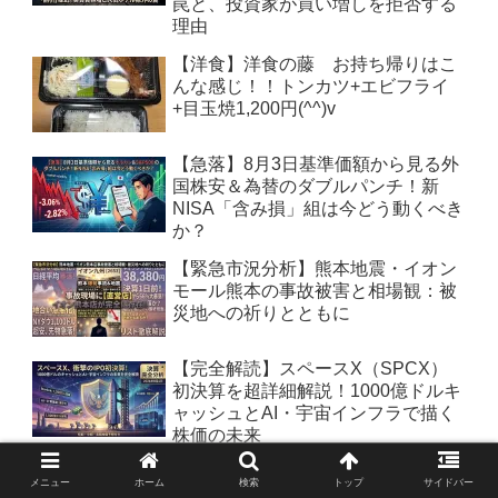
罠と、投資家が買い増しを拒否する
理由
【洋食】洋食の藤 お持ち帰りはこ
んな感じ！！トンカツ+エビフライ
+目玉焼1,200円(^^)v
【急落】8月3日基準価額から見る外
国株安＆為替のダブルパンチ！新
NISA「含み損」組は今どう動くべき
か？
【緊急市況分析】熊本地震・イオン
モール熊本の事故被害と相場観：被
災地への祈りとともに
【完全解読】スペースX（SPCX）
初決算を超詳細解説！1000億ドルキ
ャッシュとAI・宇宙インフラで描く
株価の未来
【2026年8月最新】オルカン・
メニュー
ホーム
検索
トップ
サイドバー
S&P500が力強く上昇回復！基準価