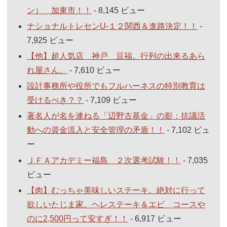
ン） 加東市！！
- 8,145 ビュー
ナショナルトレセンU-１２関西＆進路決定！！
-
7,925 ビュー
【他】超人気店 神戸 豆福。行列の出来るあら
れ屋さん。
- 7,610 ビュー
設計事務所や役所でもフルハーネスの特別教育は
受けるべき？？
- 7,109 ビュー
著名人が名を連ねる「辺野古基金」の影：抗議活
動への資金流入と安全管理の矛盾！！
- 7,102 ビュ
ー
ＪＦＡアカデミー福島 ２次選考試験！！
- 7,035
ビュー
【肉】むっちゃ美味しいステーキ。絶対に行って
欲しいたじま家。ヘレステーキ＆エビ コースや
のに2,500円って安すぎ！！
- 6,917 ビュー